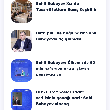
Sahil Babayev Xızıda
Təsərrüfatlara Baxış Keçirilib
Dəfn pulu ilə bağlı nazir Sahil
Babayevin açıqlaması
Sahil Babayev: Ölkəmizdə 60
min nəfərdən artıq işləyən
pensiyaçı var
DOST TV “Sosial saat”
verilişinin qonağı nazir Sahil
Babayev olacaq