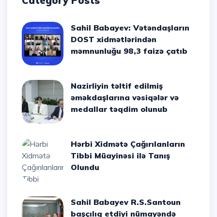
Category Posts
Sahil Babayev: Vətəndaşların
DOST xidmətlərindən
məmnunluğu 98,3 faizə çatıb
Nazirliyin təltif edilmiş
əməkdaşlarına vəsiqələr və
medallar təqdim olunub
Hərbi Xidmətə Çağırılanların
Tibbi Müayinəsi ilə Tanış
Olundu
Sahil Babayev R.S.Santoun
başçılıq etdiyi nümayəndə