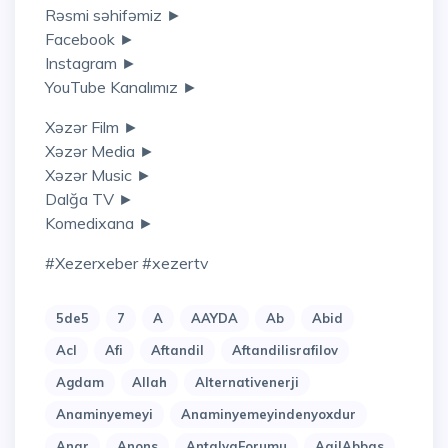
Rəsmi səhifəmiz ►
Facebook ►
Instagram ►
YouTube Kanalımız ►
Xəzər Film ►
Xəzər Media ►
Xəzər Music ►
Dalğa TV ►
Komedixana ►
#xezerxeber #xezertv
5de5
7
A
AAYDA
Ab
Abid
Acl
Afi
Aftandil
Aftandilisrafilov
Agdam
Allah
Alternativenerji
Anaminyemeyi
Anaminyemeyindenyoxdur
Anar
Anons
AntalyaForumu
AqilAbbas