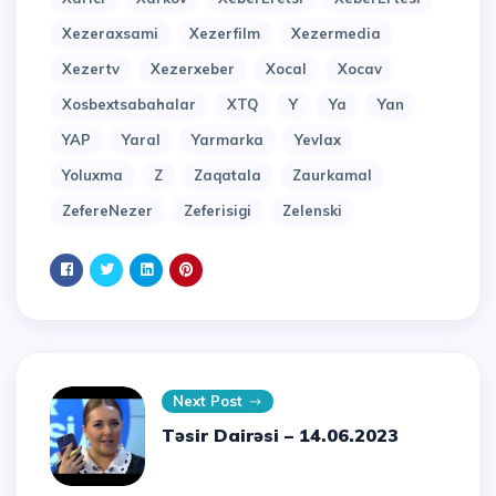
Xezeraxsami
Xezerfilm
Xezermedia
Xezertv
Xezerxeber
Xocal
Xocav
Xosbextsabahalar
XTQ
Y
Ya
Yan
YAP
Yaral
Yarmarka
Yevlax
Yoluxma
Z
Zaqatala
Zaurkamal
ZefereNezer
Zeferisigi
Zelenski
Next Post
Təsir Dairəsi – 14.06.2023