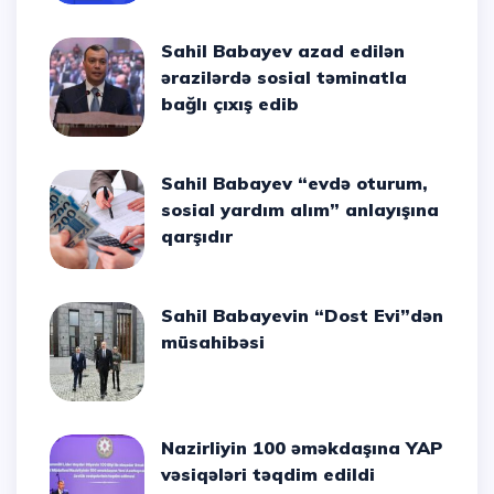
Sahil Babayev azad edilən
ərazilərdə sosial təminatla
bağlı çıxış edib
Sahil Babayev “evdə oturum,
sosial yardım alım” anlayışına
qarşıdır
Sahil Babayevin “Dost Evi”dən
müsahibəsi
Nazirliyin 100 əməkdaşına YAP
vəsiqələri təqdim edildi