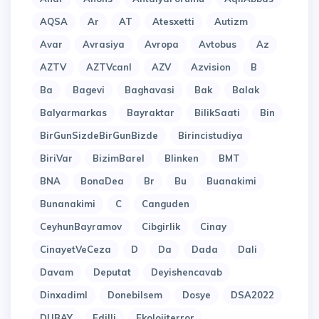
AQSA
Ar
AT
Atesxetti
Autizm
Avar
Avrasiya
Avropa
Avtobus
Az
AZTV
AZTVcanl
AZV
Azvision
B
Ba
Bagevi
Baghavasi
Bak
Balak
Balyarmarkas
Bayraktar
BilikSaati
Bin
BirGunSizdeBirGunBizde
Birincistudiya
BiriVar
BizimBarel
Blinken
BMT
BNA
BonaDea
Br
Bu
Buanakimi
Bunanakimi
C
Canguden
CeyhunBayramov
Cibgirlik
Cinay
CinayetVeCeza
D
Da
Dada
Dali
Davam
Deputat
Deyishencavab
Dinxadiml
Donebilsem
Dosye
DSA2022
DUBAY
Edilli
Ekolojiterror