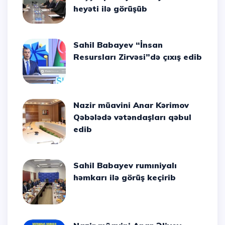
heyəti ilə görüşüb
Sahil Babayev “İnsan
Resursları Zirvəsi”də çıxış edib
Nazir müavini Anar Kərimov
Qəbələdə vətəndaşları qəbul
edib
Sahil Babayev rumıniyalı
həmkarı ilə görüş keçirib