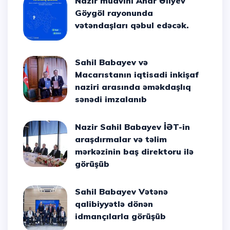
Nazir müavini Anar Əliyev
Göygöl rayonunda
vətəndaşları qəbul edəcək.
Sahil Babayev və
Macarıstanın iqtisadi inkişaf
naziri arasında əməkdaşlıq
sənədi imzalanıb
Nazir Sahil Babayev İƏT-in
araşdırmalar və təlim
mərkəzinin baş direktoru ilə
görüşüb
Sahil Babayev Vətənə
qalibiyyətlə dönən
idmançılarla görüşüb