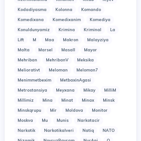
Kodadiyasma
Kolonna
Komando
Komedixana
Komedixanim
Komediya
Konuldunyamiz
Krimina
Kriminal
La
Lift
M
Maa
Makron
Malayziya
Malta
Marsel
Masall
Mayor
Mehriban
MehribanV
Meksika
Meliorativt
Meloman
Meloman7
Menimmetbexim
MetbaxinAgasi
Metrostansiya
Meyxana
Mikay
MilliM
Millimiz
Mina
Minat
Minax
Minsk
Minskqrupu
Mir
Moldova
Monitor
Moskva
Mu
Munis
Narkotacir
Narkotik
Narkotikalveri
Natiq
NATO
Nizamik
NovruzBayram
NurAni
O