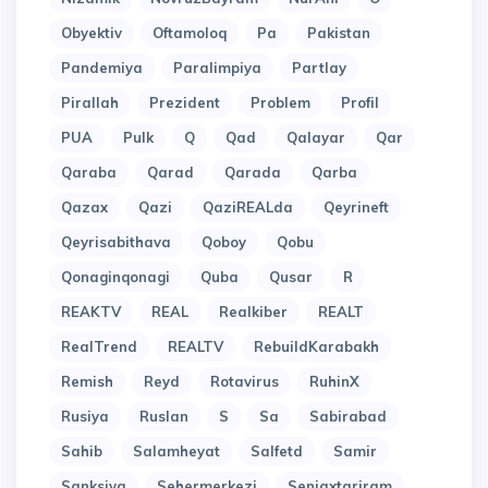
Obyektiv
Oftamoloq
Pa
Pakistan
Pandemiya
Paralimpiya
Partlay
Pirallah
Prezident
Problem
Profil
PUA
Pulk
Q
Qad
Qalayar
Qar
Qaraba
Qarad
Qarada
Qarba
Qazax
Qazi
QaziREALda
Qeyrineft
Qeyrisabithava
Qoboy
Qobu
Qonaginqonagi
Quba
Qusar
R
REAKTV
REAL
Realkiber
REALT
RealTrend
REALTV
RebuildKarabakh
Remish
Reyd
Rotavirus
RuhinX
Rusiya
Ruslan
S
Sa
Sabirabad
Sahib
Salamheyat
Salfetd
Samir
Sanksiya
Sehermerkezi
Seniaxtariram