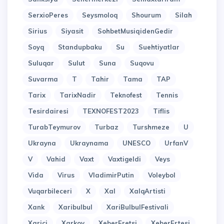
SerxioPeres
Seysmoloq
Shourum
Silah
Sirius
Siyasit
SohbetMusiqidenGedir
Soyq
Standupbaku
Su
Suehtiyatlar
Suluqar
Sulut
Suna
Suqovu
Suvarma
T
Tahir
Tama
TAP
Tarix
TarixNadir
Teknofest
Tennis
Tesirdairesi
TEXNOFEST2023
Tiflis
TurabTeymurov
Turbaz
Turshmeze
U
Ukrayna
Ukraynama
UNESCO
UrfanV
V
Vahid
Vaxt
Vaxtigeldi
Veys
Vida
Virus
VladimirPutin
Voleybol
Vuqarbileceri
X
Xal
XalqArtisti
Xank
Xaribulbul
XariBulbulFestivali
Xarici
Xarkov
XeberEretsi
XeberErtesi