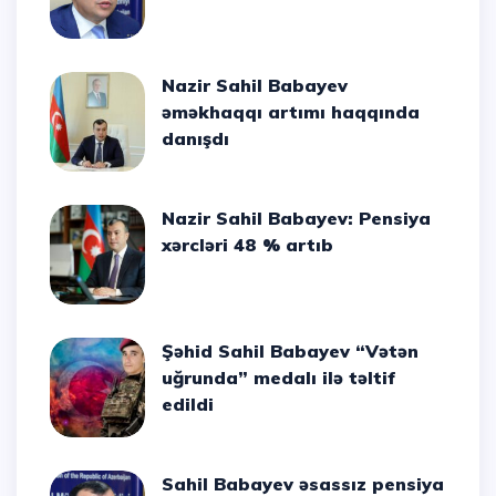
Nazir Sahil Babayev
əməkhaqqı artımı haqqında
danışdı
Nazir Sahil Babayev: Pensiya
xərcləri 48 % artıb
Şəhid Sahil Babayev “Vətən
uğrunda” medalı ilə təltif
edildi
Sahil Babayev əsassız pensiya