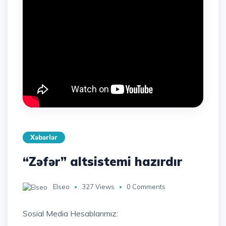
Xəbərlər
“Zəfər” altsistemi hazırdır
Elseo
327 Views
0 Comments
Sosial Media Hesablarımız: