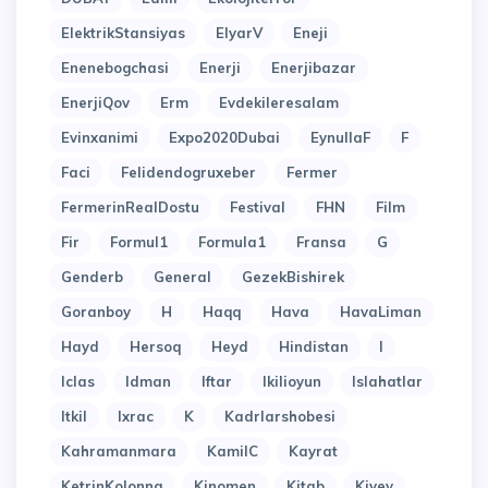
ElektrikStansiyas
ElyarV
Eneji
Enenebogchasi
Enerji
Enerjibazar
EnerjiQov
Erm
Evdekileresalam
Evinxanimi
Expo2020Dubai
EynullaF
F
Faci
Felidendogruxeber
Fermer
FermerinRealDostu
Festival
FHN
Film
Fir
Formul1
Formula1
Fransa
G
Genderb
General
GezekBishirek
Goranboy
H
Haqq
Hava
HavaLiman
Hayd
Hersoq
Heyd
Hindistan
I
Iclas
Idman
Iftar
Ikilioyun
Islahatlar
Itkil
Ixrac
K
Kadrlarshobesi
Kahramanmara
KamilC
Kayrat
KetrinKolonna
Kinomen
Kitab
Kiyev