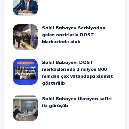
Sahil Babayev Serbiyadan
gələn nazirlərlə DOST
Mərkəzində olub
Sahil Babayev: DOST
mərkəzlərində 2 milyon 800
mindən çox vətəndaşa xidmət
göstərilib
Sahil Babayev Ukrayna səfiri
ilə görüşüb