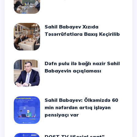
Sahil Babayev Xızıda
Təsərrüfatlara Baxış Keçirilib
Dəfn pulu ilə bağlı nazir Sahil
Babayevin açıqlaması
Sahil Babayev: Ölkəmizdə 60
min nəfərdən artıq işləyən
pensiyaçı var
DOST TV “Sosial saat”