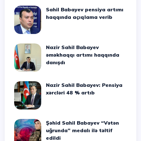
Sahil Babayev pensiya artımı
haqqında açıqlama verib
Nazir Sahil Babayev
əməkhaqqı artımı haqqında
danışdı
Nazir Sahil Babayev: Pensiya
xərcləri 48 % artıb
Şəhid Sahil Babayev “Vətən
uğrunda” medalı ilə təltif
edildi