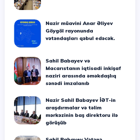
Nazir müavini Anar Əliyev
Göygöl rayonunda
vətəndaşları qəbul edəcək.
Sahil Babayev və
Macarıstanın iqtisadi inkişaf
naziri arasında əməkdaşlıq
sənədi imzalanıb
Nazir Sahil Babayev İƏT-in
araşdırmalar və təlim
mərkəzinin baş direktoru ilə
görüşüb
Sahil Babayev Vətənə