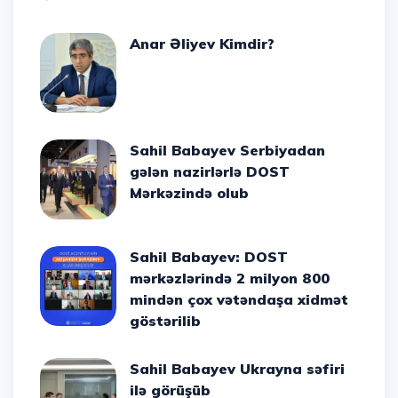
Anar Əliyev Kimdir?
Sahil Babayev Serbiyadan
gələn nazirlərlə DOST
Mərkəzində olub
Sahil Babayev: DOST
mərkəzlərində 2 milyon 800
mindən çox vətəndaşa xidmət
göstərilib
Sahil Babayev Ukrayna səfiri
ilə görüşüb