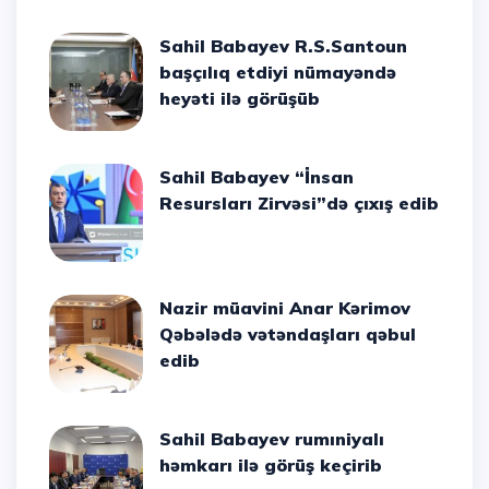
Sahil Babayev R.S.Santoun
başçılıq etdiyi nümayəndə
heyəti ilə görüşüb
Sahil Babayev “İnsan
Resursları Zirvəsi”də çıxış edib
Nazir müavini Anar Kərimov
Qəbələdə vətəndaşları qəbul
edib
Sahil Babayev rumıniyalı
həmkarı ilə görüş keçirib