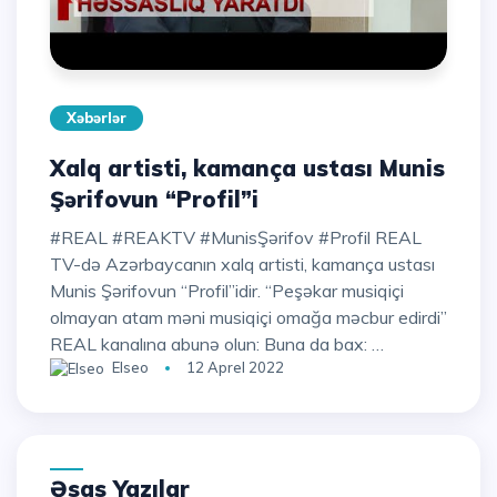
Xəbərlər
Xalq artisti, kamança ustası Munis
Şərifovun “Profil”i
#REAL #REAKTV #MunisŞərifov #Profil REAL
TV-də Azərbaycanın xalq artisti, kamança ustası
Munis Şərifovun “Profil”idir. “Peşəkar musiqiçi
olmayan atam məni musiqiçi omağa məcbur edirdi”
REAL kanalına abunə olun: Buna da bax: …
Elseo
12 Aprel 2022
Əsas Yazılar