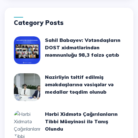
Category Posts
Sahil Babayev: Vətəndaşların
DOST xidmətlərindən
məmnunluğu 98,3 faizə çatıb
Nazirliyin təltif edilmiş
əməkdaşlarına vəsiqələr və
medallar təqdim olunub
Hərbi Xidmətə Çağırılanların
Tibbi Müayinəsi ilə Tanış
Olundu