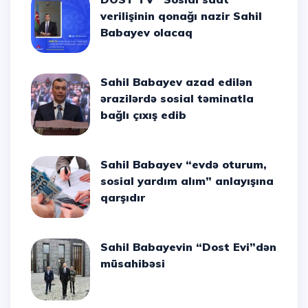
verilişinin qonağı nazir Sahil
Babayev olacaq
Sahil Babayev azad edilən
ərazilərdə sosial təminatla
bağlı çıxış edib
Sahil Babayev “evdə oturum,
sosial yardım alım” anlayışına
qarşıdır
Sahil Babayevin “Dost Evi”dən
müsahibəsi