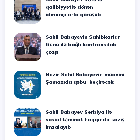
qalibiyyətlə dönən
idmançılarla görüşüb
Sahil Babayevin Sahibkarlar
Günü ilə bağlı konfransdakı
çıxışı
Nazir Sahil Babayevin müavini
Şamaxıda qəbul keçirəcək
Sahil Babayev Serbiya ilə
sosial təminat haqqında saziş
imzalayıb