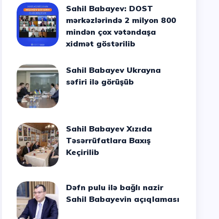
Sahil Babayev: DOST
mərkəzlərində 2 milyon 800
mindən çox vətəndaşa
xidmət göstərilib
Sahil Babayev Ukrayna
səfiri ilə görüşüb
Sahil Babayev Xızıda
Təsərrüfatlara Baxış
Keçirilib
Dəfn pulu ilə bağlı nazir
Sahil Babayevin açıqlaması