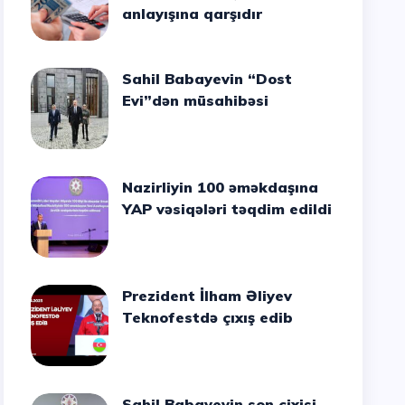
anlayışına qarşıdır
Sahil Babayevin “Dost
Evi”dən müsahibəsi
Nazirliyin 100 əməkdaşına
YAP vəsiqələri təqdim edildi
Prezident İlham Əliyev
Teknofestdə çıxış edib
Sahil Babayevin son cixisi