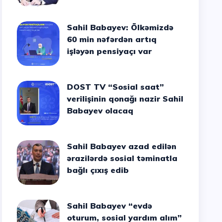
Sahil Babayev: Ölkəmizdə
60 min nəfərdən artıq
işləyən pensiyaçı var
DOST TV “Sosial saat”
verilişinin qonağı nazir Sahil
Babayev olacaq
Sahil Babayev azad edilən
ərazilərdə sosial təminatla
bağlı çıxış edib
Sahil Babayev “evdə
oturum, sosial yardım alım”