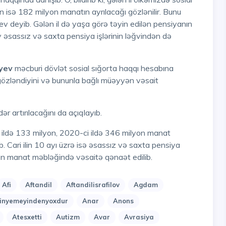
ün isə 182 milyon manatın ayrılacağı gözlənilir. Bunu
ev deyib. Gələn il də yaşa görə təyin edilən pensiyanın
 əsassız və saxta pensiya işlərinin ləğvindən də
yev
məcburi dövlət sosial sığorta haqqı hesabına
gözləndiyini və bununla bağlı müəyyən vəsait
r artırılacağını da açıqlayıb.
. Cari ilin 10 ayı üzrə isə əsassız və saxta pensiya
yon manat məbləğində vəsaitə qənaət edilib.
Afi
Aftandil
Aftandilisrafilov
Agdam
nyemeyindenyoxdur
Anar
Anons
Atesxetti
Autizm
Avar
Avrasiya