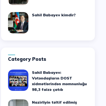
Sahil Babayev kimdir?
Category Posts
Sahil Babayev:
Vətəndaşların DOST
xidmətlərindən məmnunluğu
98,3 faizə çatıb
Nazirliyin təltif edilmiş