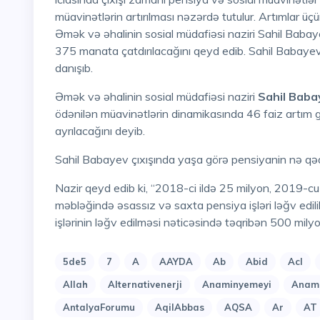
müavinətlərin artırılması nəzərdə tutulur. Artımlar üç
Əmək və əhalinin sosial müdafiəsi naziri Sahil Babay
375 manata çatdırılacağını qeyd edib. Sahil Babayev
danışıb.
Əmək və əhalinin sosial müdafiəsi naziri
Sahil Baba
ödənilən müavinətlərin dinamikasında 46 faiz artım 
ayrılacağını deyib.
Sahil Babayev çıxışında yaşa görə pensiyanin nə qədə
Nazir qeyd edib ki, “2018-ci ildə 25 milyon, 2019-cu ildə 133 milyon, 2020-ci ildə 346 milyon manat
məbləğində əsassız və saxta pensiya işləri ləğv edilib
işlərinin ləğv edilməsi nəticəsində təqribən 500 mil
5de5
7
A
AAYDA
Ab
Abid
Acl
Allah
Alternativenerji
Anaminyemeyi
Anami
AntalyaForumu
AqilAbbas
AQSA
Ar
AT