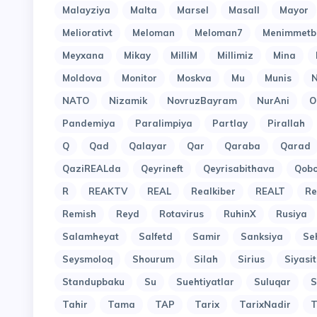
Malayziya
Malta
Marsel
Masall
Mayor
Meliorativt
Meloman
Meloman7
Menimmetb
Meyxana
Mikay
MilliM
Millimiz
Mina
Moldova
Monitor
Moskva
Mu
Munis
N
NATO
Nizamik
NovruzBayram
NurAni
O
Pandemiya
Paralimpiya
Partlay
Pirallah
Q
Qad
Qalayar
Qar
Qaraba
Qarad
QaziREALda
Qeyrineft
Qeyrisabithava
Qob
R
REAKTV
REAL
Realkiber
REALT
Re
Remish
Reyd
Rotavirus
RuhinX
Rusiya
Salamheyat
Salfetd
Samir
Sanksiya
Se
Seysmoloq
Shourum
Silah
Sirius
Siyasit
Standupbaku
Su
Suehtiyatlar
Suluqar
S
Tahir
Tama
TAP
Tarix
TarixNadir
T