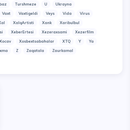
baz
Turshmeze
U
Ukrayna
Vaxt
Vaxtigeldi
Veys
Vida
Virus
Xal
XalqArtisti
Xank
Xaribulbul
si
XeberErtesi
Xezeraxsami
Xezerfilm
Xocav
Xosbextsabahalar
XTQ
Y
Ya
uxma
Z
Zaqatala
Zaurkamal