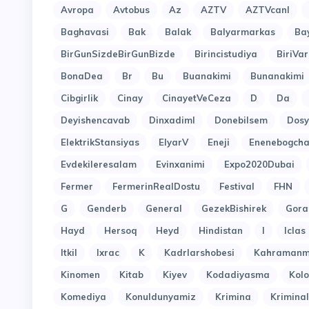
Avropa
Avtobus
Az
AZTV
AZTVcanl
Baghavasi
Bak
Balak
Balyarmarkas
Ba
BirGunSizdeBirGunBizde
Birincistudiya
BiriVar
BonaDea
Br
Bu
Buanakimi
Bunanakimi
Cibgirlik
Cinay
CinayetVeCeza
D
Da
Deyishencavab
Dinxadiml
Donebilsem
Dosy
ElektrikStansiyas
ElyarV
Eneji
Enenebogcha
Evdekileresalam
Evinxanimi
Expo2020Dubai
Fermer
FermerinRealDostu
Festival
FHN
G
Genderb
General
GezekBishirek
Gora
Hayd
Hersoq
Heyd
Hindistan
I
Iclas
Itkil
Ixrac
K
Kadrlarshobesi
Kahramanm
Kinomen
Kitab
Kiyev
Kodadiyasma
Kol
Komediya
Konuldunyamiz
Krimina
Kriminal