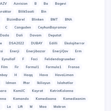
AZV
Azvision
B
Ba
Bagevi
yraktar
BilikSaati
Bin
BizimBarel
Blinken
BMT
BNA
C
Canguden
CeyhunBayramov
Dada
Dali
Davam
Deputat
e
DSA2022
DUBAY
Edilli
Ekolojiterror
si
Enerji
Enerjibazar
EnerjiQov
Erm
EynullaF
F
Faci
Felidendogruxeber
Film
Fir
Formul1
Formula1
Fransa
nboy
H
Haqq
Hava
HavaLiman
Idman
Iftar
Ikilioyun
Islahatlar
ara
KamilC
Kayrat
KetrinKolonna
onna
Komando
Komedixana
Komedixanim
La
Lift
M
Maa
Makron