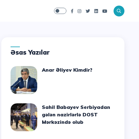
Əsas Yazılar
Anar Əliyev Kimdir?
Sahil Babayev Serbiyadan
gələn nazirlərlə DOST
Mərkəzində olub