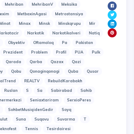
Mehriban
MehribanV
Meksika
exim
MetbaxinAgasi
Metrostansiya
Minat
Minax
Minsk
Minskqrupu
Mir
arkotacir
Narkotik
Narkotikalveri
Natiq
Obyektiv
Oftamoloq
Pa
Pakistan
Prezident
Problem
Profil
PUA
Pulk
Qarada
Qarba
Qazax
Qazi
oy
Qobu
Qonaginqonagi
Quba
Qusar
alTrend
REALTV
RebuildKarabakh
Ruslan
S
Sa
Sabirabad
Sahib
hermerkezi
Seniaxtariram
SerxioPeres
SohbetMusiqidenGedir
Soyq
ulut
Suna
Suqovu
Suvarma
T
eknofest
Tennis
Tesirdairesi