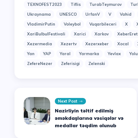
TEXNOFEST2023
Tiflis
TurabTeymurov
Tur
Ukraynama
UNESCO
UrfanV
V
Vahid
VladimirPutin
Voleybol
Vuqarbileceri
X
XariBulbulFestivali
Xarici
Xarkov
XeberEret
Xezermedia
Xezertv
Xezerxeber
Xocal
Yan
YAP
Yaral
Yarmarka
Yevlax
Yol
ZefereNezer
Zeferisigi
Zelenski
Next Post
Nazirliyin təltif edilmiş
əməkdaşlarına vəsiqələr və
medallar təqdim olunub