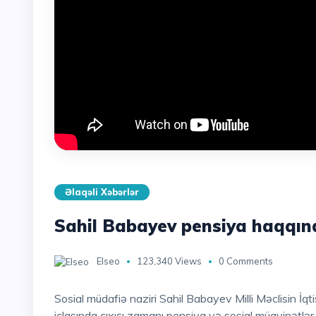
Əlaqəli Xəbərlər
Sahil Babayev pensiya haqqın
Elseo
123,340 Views
0 Comments
Sosial müdafiə naziri Sahil Babayev Milli Məclisin İqtisadi siyasət, sənaye və sahibkarlıq komitəsinin
iclasında çıxışı zamanı pensiya və sosial müavinətlər h