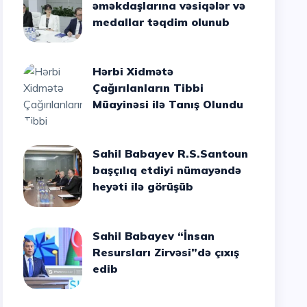
əməkdaşlarına vəsiqələr və
medallar təqdim olunub
Hərbi Xidmətə
Çağırılanların Tibbi
Müayinəsi ilə Tanış Olundu
Sahil Babayev R.S.Santoun
başçılıq etdiyi nümayəndə
heyəti ilə görüşüb
Sahil Babayev “İnsan
Resursları Zirvəsi”də çıxış
edib