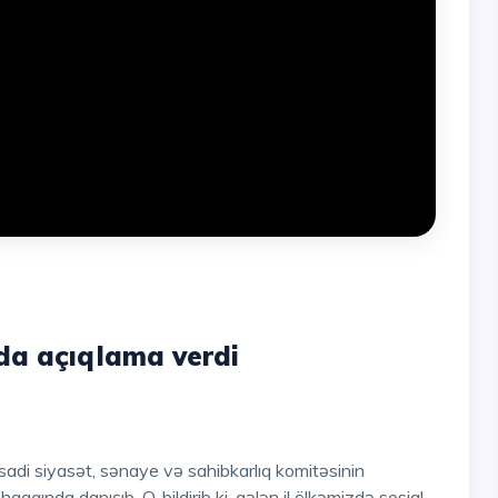
da açıqlama verdi
aqqında danışıb. O, bildirib ki, gələn il ölkəmizdə sosial