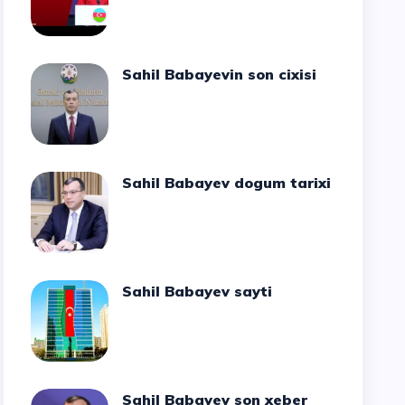
Sahil Babayevin son cixisi
Sahil Babayev dogum tarixi
Sahil Babayev sayti
Sahil Babayev son xeber