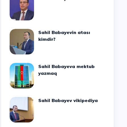
Sahil Babayevin atası
kimdir?
Sahil Babayeva mektub
yazmaq
Sahil Babayev vikipediya