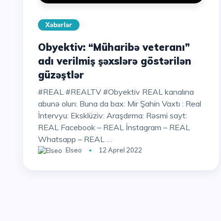
Xəbərlər
Obyektiv: “Müharibə veteranı”
adı verilmiş şəxslərə göstərilən
güzəştlər
#REAL #REALTV #Obyektiv REAL kanalına
abunə olun: Buna da bax: Mir Şahin Vaxtı : Real
İntervyu: Eksklüziv: Araşdırma: Rəsmi sayt:
REAL Facebook – REAL İnstagram – REAL
Whatsapp – REAL …
Elseo
12 Aprel 2022