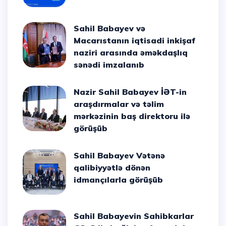
Sahil Babayev və
Macarıstanın iqtisadi inkişaf
naziri arasında əməkdaşlıq
sənədi imzalanıb
Nazir Sahil Babayev İƏT-in
araşdırmalar və təlim
mərkəzinin baş direktoru ilə
görüşüb
Sahil Babayev Vətənə
qalibiyyətlə dönən
idmançılarla görüşüb
Sahil Babayevin Sahibkarlar