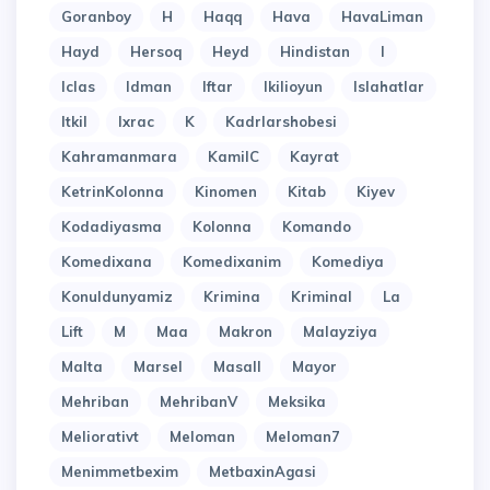
Goranboy
H
Haqq
Hava
HavaLiman
Hayd
Hersoq
Heyd
Hindistan
I
Iclas
Idman
Iftar
Ikilioyun
Islahatlar
Itkil
Ixrac
K
Kadrlarshobesi
Kahramanmara
KamilC
Kayrat
KetrinKolonna
Kinomen
Kitab
Kiyev
Kodadiyasma
Kolonna
Komando
Komedixana
Komedixanim
Komediya
Konuldunyamiz
Krimina
Kriminal
La
Lift
M
Maa
Makron
Malayziya
Malta
Marsel
Masall
Mayor
Mehriban
MehribanV
Meksika
Meliorativt
Meloman
Meloman7
Menimmetbexim
MetbaxinAgasi