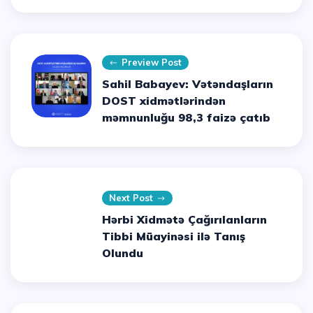
Preview Post
Sahil Babayev: Vətəndaşların
DOST xidmətlərindən
məmnunluğu 98,3 faizə çatıb
Next Post
Hərbi Xidmətə Çağırılanların
Tibbi Müayinəsi ilə Tanış
Olundu