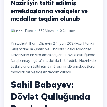
Nazirliyin təltif edilmiş
əməkdaşlarına vəsiqələr və
medallar təqdim olunub
Elseo
350 Views
0 Comments
Prezident İlham Əliyevin 24 iyun 2024-cü il tarixli
Sərəncamı ilə Əmək və Əhalinin Sosial Müdafiəsi
Nazirliyinin bir sıra əməkdaşları “Dövlət qulluğunda
fərqlənməyə görə” medalı ilə təltif edilib. Nazirlikdə
təşkil olunan təltifetmə mərasimində əməkdaşlara
medallar və vəsiqələr təqdim olundu.
Sahil Babayev:
Dövlət Qulluğunda