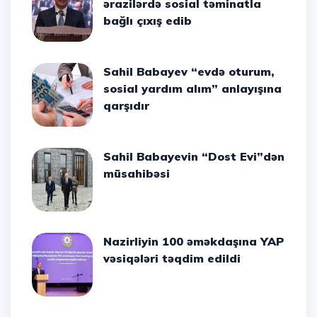
ərazilərdə sosial təminatla
bağlı çıxış edib
Sahil Babayev “evdə oturum,
sosial yardım alım” anlayışına
qarşıdır
Sahil Babayevin “Dost Evi”dən
müsahibəsi
Nazirliyin 100 əməkdaşına YAP
vəsiqələri təqdim edildi