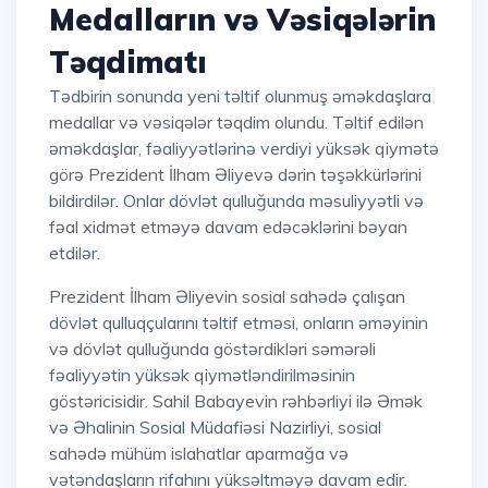
Medalların və Vəsiqələrin
Təqdimatı
Tədbirin sonunda yeni təltif olunmuş əməkdaşlara
medallar və vəsiqələr təqdim olundu. Təltif edilən
əməkdaşlar, fəaliyyətlərinə verdiyi yüksək qiymətə
görə Prezident İlham Əliyevə dərin təşəkkürlərini
bildirdilər. Onlar dövlət qulluğunda məsuliyyətli və
fəal xidmət etməyə davam edəcəklərini bəyan
etdilər.
Prezident İlham Əliyevin sosial sahədə çalışan
dövlət qulluqçularını təltif etməsi, onların əməyinin
və dövlət qulluğunda göstərdikləri səmərəli
fəaliyyətin yüksək qiymətləndirilməsinin
göstəricisidir. Sahil Babayevin rəhbərliyi ilə Əmək
və Əhalinin Sosial Müdafiəsi Nazirliyi, sosial
sahədə mühüm islahatlar aparmağa və
vətəndaşların rifahını yüksəltməyə davam edir.