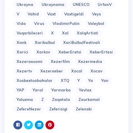
Ukrayna
Ukraynama
UNESCO
UrfanV
V
Vahid
Vaxt
Vaxtigeldi
Veys
Vida
Virus
VladimirPutin
Voleybol
Vuqarbileceri
X
Xal
XalqArtisti
Xank
Xaribulbul
XariBulbulFestivali
Xarici
Xarkov
XeberEretsi
XeberErtesi
Xezeraxsami
Xezerfilm
Xezermedia
Xezertv
Xezerxeber
Xocal
Xocav
Xosbextsabahalar
XTQ
Y
Ya
Yan
YAP
Yaral
Yarmarka
Yevlax
Yoluxma
Z
Zaqatala
Zaurkamal
ZefereNezer
Zeferisigi
Zelenski