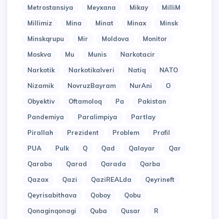
Metrostansiya
Meyxana
Mikay
MilliM
Millimiz
Mina
Minat
Minax
Minsk
Minskqrupu
Mir
Moldova
Monitor
Moskva
Mu
Munis
Narkotacir
Narkotik
Narkotikalveri
Natiq
NATO
Nizamik
NovruzBayram
NurAni
O
Obyektiv
Oftamoloq
Pa
Pakistan
Pandemiya
Paralimpiya
Partlay
Pirallah
Prezident
Problem
Profil
PUA
Pulk
Q
Qad
Qalayar
Qar
Qaraba
Qarad
Qarada
Qarba
Qazax
Qazi
QaziREALda
Qeyrineft
Qeyrisabithava
Qoboy
Qobu
Qonaginqonagi
Quba
Qusar
R