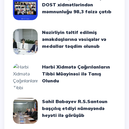
DOST xidmətlərindən
məmnunluğu 98,3 faizə çatıb
Nazirliyin təltif edilmiş
əməkdaşlarına vəsiqələr və
medallar təqdim olunub
Hərbi Xidmətə Çağırılanların
Tibbi Müayinəsi ilə Tanış
Olundu
Sahil Babayev R.S.Santoun
başçılıq etdiyi nümayəndə
heyəti ilə görüşüb