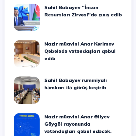
Sahil Babayev “İnsan
Resursları Zirvəsi”də çıxış edib
Nazir müavini Anar Kərimov
Qəbələdə vətəndaşları qəbul
edib
Sahil Babayev rumıniyalı
həmkarı ilə görüş keçirib
Nazir müavini Anar Əliyev
Göygöl rayonunda
vətəndaşları qəbul edəcək.