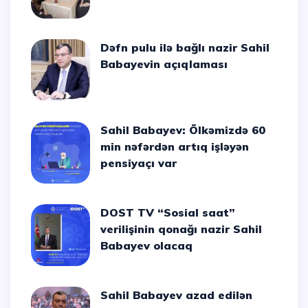
Dəfn pulu ilə bağlı nazir Sahil
Babayevin açıqlaması
Sahil Babayev: Ölkəmizdə 60
min nəfərdən artıq işləyən
pensiyaçı var
DOST TV “Sosial saat”
verilişinin qonağı nazir Sahil
Babayev olacaq
Sahil Babayev azad edilən