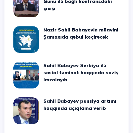
Günü ilə bağlı konfransdakı
çıxışı
Nazir Sahil Babayevin müavini
Şamaxıda qəbul keçirəcək
Sahil Babayev Serbiya ilə
sosial təminat haqqında saziş
imzalayıb
Sahil Babayev pensiya artımı
haqqında açıqlama verib