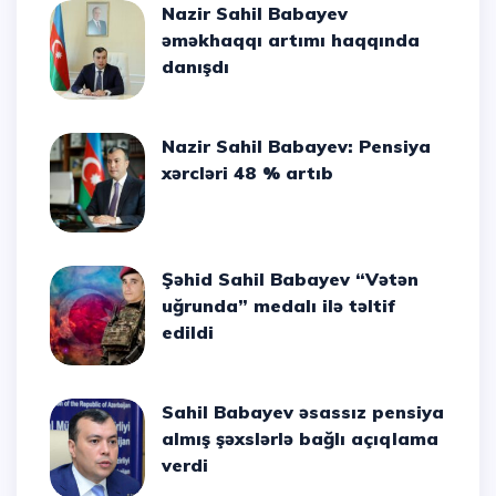
Nazir Sahil Babayev
əməkhaqqı artımı haqqında
danışdı
Nazir Sahil Babayev: Pensiya
xərcləri 48 % artıb
Şəhid Sahil Babayev “Vətən
uğrunda” medalı ilə təltif
edildi
Sahil Babayev əsassız pensiya
almış şəxslərlə bağlı açıqlama
verdi