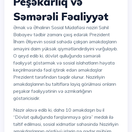
Peşəkarlıq və
Səmərəli Fəaliyyət
Əmək və Əhalinin Sosial Müdafiəsi naziri Sahil
Babayev tədbir zamanı çıxış edərək Prezident
İlham Əliyevin sosial sahədə çalışan əməkdaşların
əməyini daim yüksək qiymətləndirdiyini vurğulayıb.
O qeyd edib ki, dövlət qulluğunda səmərəli
fəaliyyət göstərmək və sosial islahatların həyata
keçirilməsində fəal iştirak edən əməkdaşlar
Prezident tərəfindən təqdir olunur. Nazirliyin
əməkdaşlarının bu təltiflərə layiq görülməsi onların
peşəkar fəaliyyətinin və əzmkarlığının
göstəricisidir.
Nazir əlavə edib ki, daha 10 əməkdaşın bu il
“Dövlət qulluğunda fərqlənməyə görə” medalı ilə
təltif edilməsi, sosial xidmətlər sahəsində Nazirliyin
əməkdaşlarının gördüyü işlərin nə qədər mühüm