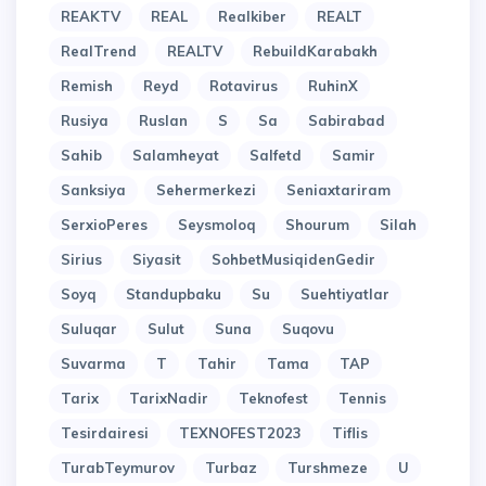
REAKTV
REAL
Realkiber
REALT
RealTrend
REALTV
RebuildKarabakh
Remish
Reyd
Rotavirus
RuhinX
Rusiya
Ruslan
S
Sa
Sabirabad
Sahib
Salamheyat
Salfetd
Samir
Sanksiya
Sehermerkezi
Seniaxtariram
SerxioPeres
Seysmoloq
Shourum
Silah
Sirius
Siyasit
SohbetMusiqidenGedir
Soyq
Standupbaku
Su
Suehtiyatlar
Suluqar
Sulut
Suna
Suqovu
Suvarma
T
Tahir
Tama
TAP
Tarix
TarixNadir
Teknofest
Tennis
Tesirdairesi
TEXNOFEST2023
Tiflis
TurabTeymurov
Turbaz
Turshmeze
U