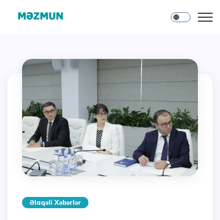
Əlaqəli Xəbərlər