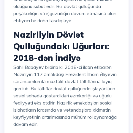
olduğunu sübut edir. Bu, dövlət qulluğunda
peşəkarlığın və işgüzarlığın davam etməsinə olan
ehtiyacı bir daha təsdiqləyir.
Nazirliyin Dövlət
Qulluğundakı Uğurları:
2018-dən İndiyə
Sahil Babayev bildirib ki, 2018-ci ildən etibarən
Nazirliyin 117 əməkdaşı Prezident İlham Əliyevin
sərəncamları ilə müxtəlif dövlət təltiflərinə layiq
görülüb. Bu təltiflər dövlət qulluğunda işləyənlərin
sosial sahədə göstərdikləri əzmkarlığı və uğurlu
fəaliyyəti əks etdirir. Nazirlik əməkdaşları sosial
islahatların icrasında və vətəndaşlara xidmətin
keyfiyyətinin artırılmasında mühüm rol oynamağa
davam edir.