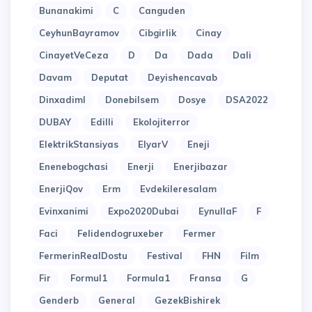
Bunanakimi
C
Canguden
CeyhunBayramov
Cibgirlik
Cinay
CinayetVeCeza
D
Da
Dada
Dali
Davam
Deputat
Deyishencavab
Dinxadiml
Donebilsem
Dosye
DSA2022
DUBAY
Edilli
Ekolojiterror
ElektrikStansiyas
ElyarV
Eneji
Enenebogchasi
Enerji
Enerjibazar
EnerjiQov
Erm
Evdekileresalam
Evinxanimi
Expo2020Dubai
EynullaF
F
Faci
Felidendogruxeber
Fermer
FermerinRealDostu
Festival
FHN
Film
Fir
Formul1
Formula1
Fransa
G
Genderb
General
GezekBishirek