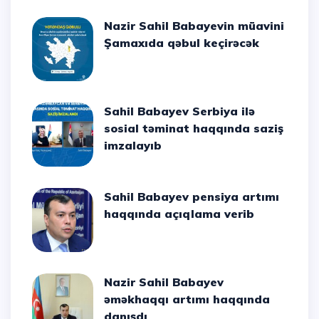
Nazir Sahil Babayevin müavini
Şamaxıda qəbul keçirəcək
Sahil Babayev Serbiya ilə
sosial təminat haqqında saziş
imzalayıb
Sahil Babayev pensiya artımı
haqqında açıqlama verib
Nazir Sahil Babayev
əməkhaqqı artımı haqqında
danışdı