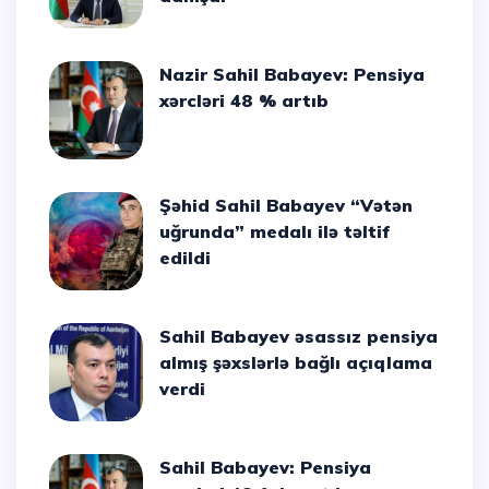
Nazir Sahil Babayev: Pensiya
xərcləri 48 % artıb
Şəhid Sahil Babayev “Vətən
uğrunda” medalı ilə təltif
edildi
Sahil Babayev əsassız pensiya
almış şəxslərlə bağlı açıqlama
verdi
Sahil Babayev: Pensiya