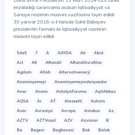
Daha əvvəl Prezidentin 13 Mart 2014-cü il tarixli
imzaladığı sərəncama əsasən İqtisadiyyat və
Sənaye nazirinin müavini vəzifəsinə təyin edildi.
30 yanvar 2016-cı il tarixdə Sahil Babayev
prezidentin fərmanı ilə İqtisadiyyat nazirinin
müavini təyin edildi.
5de5
7
A
AAYDA
Ab
Abid
Acl
Afi
Aftandil
Aftandilisrafilov
Agdam
Allah
Alternativenerji
Anaminyemeyi
Anaminyemeyindenyoxdur
Anar
Anons
AntalyaForumu
AqilAbbas
AQSA
Ar
AT
Atesxetti
Autizm
Avar
Avrasiya
Avropa
Avtobus
Az
AZTV
AZTVcanl
AZV
Azvision
B
Ba
Bagevi
Baghavasi
Bak
Balak