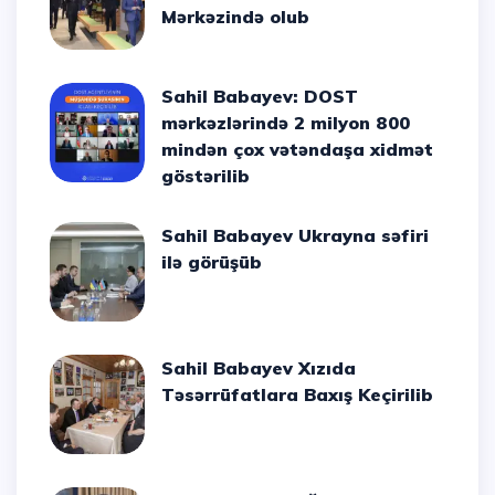
Mərkəzində olub
Sahil Babayev: DOST
mərkəzlərində 2 milyon 800
mindən çox vətəndaşa xidmət
göstərilib
Sahil Babayev Ukrayna səfiri
ilə görüşüb
Sahil Babayev Xızıda
Təsərrüfatlara Baxış Keçirilib