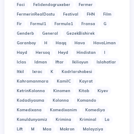
Faci
Felidendogruxeber
Fermer
FermerinRealDostu
Festival
FHN
Film
Fir
Formul1
Formula1
Fransa
G
Genderb
General
GezekBishirek
Goranboy
H
Haqq
Hava
HavaLiman
Hayd
Hersoq
Heyd
Hindistan
I
Iclas
Idman
Iftar
Ikilioyun
Islahatlar
Itkil
Ixrac
K
Kadrlarshobesi
Kahramanmara
KamilC
Kayrat
KetrinKolonna
Kinomen
Kitab
Kiyev
Kodadiyasma
Kolonna
Komando
Komedixana
Komedixanim
Komediya
Konuldunyamiz
Krimina
Kriminal
La
Lift
M
Maa
Makron
Malayziya