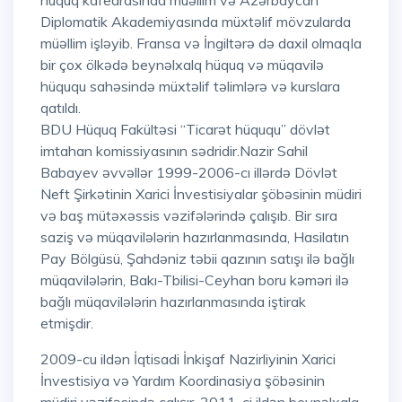
hüquq kafedrasında müəllim və Azərbaycan
Diplomatik Akademiyasında müxtəlif mövzularda
müəllim işləyib. Fransa və İngiltərə də daxil olmaqla
bir çox ölkədə beynəlxalq hüquq və müqavilə
hüququ sahəsində müxtəlif təlimlərə və kurslara
qatıldı.
BDU Hüquq Fakültəsi “Ticarət hüququ” dövlət
imtahan komissiyasının sədridir.Nazir Sahil
Babayev əvvəllər 1999-2006-cı illərdə Dövlət
Neft Şirkətinin Xarici İnvestisiyalar şöbəsinin müdiri
və baş mütəxəssis vəzifələrində çalışıb. Bir sıra
saziş və müqavilələrin hazırlanmasında, Hasilatın
Pay Bölgüsü, Şahdəniz təbii qazının satışı ilə bağlı
müqavilələrin, Bakı-Tbilisi-Ceyhan boru kəməri ilə
bağlı müqavilələrin hazırlanmasında iştirak
etmişdir.
2009-cu ildən İqtisadi İnkişaf Nazirliyinin Xarici
İnvestisiya və Yardım Koordinasiya şöbəsinin