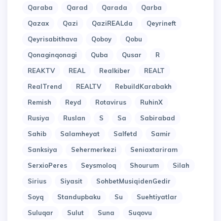
Qaraba
Qarad
Qarada
Qarba
Qazax
Qazi
QaziREALda
Qeyrineft
Qeyrisabithava
Qoboy
Qobu
Qonaginqonagi
Quba
Qusar
R
REAKTV
REAL
Realkiber
REALT
RealTrend
REALTV
RebuildKarabakh
Remish
Reyd
Rotavirus
RuhinX
Rusiya
Ruslan
S
Sa
Sabirabad
Sahib
Salamheyat
Salfetd
Samir
Sanksiya
Sehermerkezi
Seniaxtariram
SerxioPeres
Seysmoloq
Shourum
Silah
Sirius
Siyasit
SohbetMusiqidenGedir
Soyq
Standupbaku
Su
Suehtiyatlar
Suluqar
Sulut
Suna
Suqovu