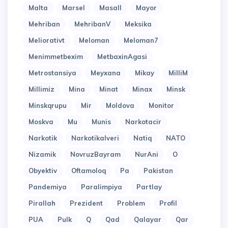
Malta
Marsel
Masall
Mayor
Mehriban
MehribanV
Meksika
Meliorativt
Meloman
Meloman7
Menimmetbexim
MetbaxinAgasi
Metrostansiya
Meyxana
Mikay
MilliM
Millimiz
Mina
Minat
Minax
Minsk
Minskqrupu
Mir
Moldova
Monitor
Moskva
Mu
Munis
Narkotacir
Narkotik
Narkotikalveri
Natiq
NATO
Nizamik
NovruzBayram
NurAni
O
Obyektiv
Oftamoloq
Pa
Pakistan
Pandemiya
Paralimpiya
Partlay
Pirallah
Prezident
Problem
Profil
PUA
Pulk
Q
Qad
Qalayar
Qar