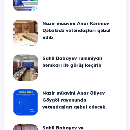
Nazir müavini Anar Kərimov
Qəbələdə vətəndaşları qəbul
edib
Sahil Babayev rumıniyalı
həmkarı ilə görüş keçirib
Nazir müavini Anar Əliyev
Göygöl rayonunda
vətəndaşları qəbul edəcək.
Sahil Babayev və