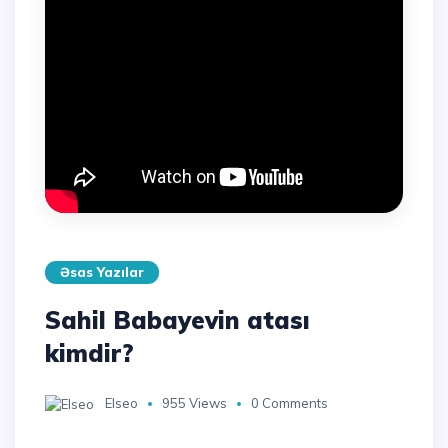
Əsas Yazılar
Sahil Babayevin atası
kimdir?
Elseo
955 Views
0 Comments