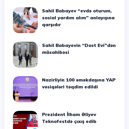
Sahil Babayev “evdə oturum,
sosial yardım alım” anlayışına
qarşıdır
Sahil Babayevin “Dost Evi”dən
müsahibəsi
Nazirliyin 100 əməkdaşına YAP
vəsiqələri təqdim edildi
Prezident İlham Əliyev
Teknofestdə çıxış edib