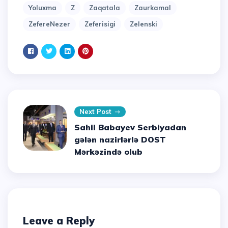
Yoluxma
Z
Zaqatala
Zaurkamal
ZefereNezer
Zeferisigi
Zelenski
Next Post
Sahil Babayev Serbiyadan
gələn nazirlərlə DOST
Mərkəzində olub
Leave a Reply