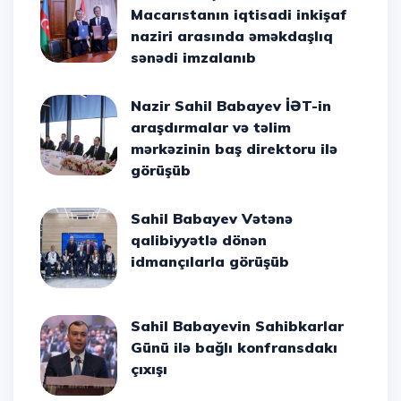
Macarıstanın iqtisadi inkişaf
naziri arasında əməkdaşlıq
sənədi imzalanıb
Nazir Sahil Babayev İƏT-in
araşdırmalar və təlim
mərkəzinin baş direktoru ilə
görüşüb
Sahil Babayev Vətənə
qalibiyyətlə dönən
idmançılarla görüşüb
Sahil Babayevin Sahibkarlar
Günü ilə bağlı konfransdakı
çıxışı