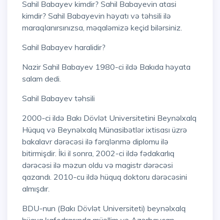
Sahil Babayev kimdir? Sahil Babayevin atasi
kimdir? Sahil Babayevin həyatı və təhsili ilə
maraqlanırsınızsa, məqaləmizə keçid bilərsiniz.
Sahil Babayev haralidir?
Nazir Sahil Babayev 1980-ci ildə Bakıda həyata
salam dedi.
Sahil Babayev təhsili
2000-ci ildə Bakı Dövlət Universitetini Beynəlxalq
Hüquq və Beynəlxalq Münasibətlər ixtisası üzrə
bakalavr dərəcəsi ilə fərqlənmə diplomu ilə
bitirmişdir. İki il sonra, 2002-ci ildə fədakarlıq
dərəcəsi ilə məzun oldu və magistr dərəcəsi
qazandı. 2010-cu ildə hüquq doktoru dərəcəsini
almışdır.
BDU-nun (Bakı Dövlət Universiteti) beynəlxalq