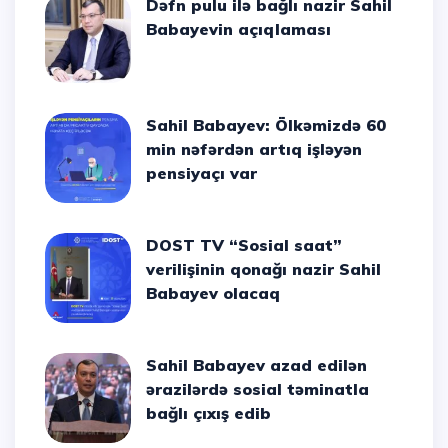
Dəfn pulu ilə bağlı nazir Sahil
Babayevin açıqlaması
Sahil Babayev: Ölkəmizdə 60
min nəfərdən artıq işləyən
pensiyaçı var
DOST TV “Sosial saat”
verilişinin qonağı nazir Sahil
Babayev olacaq
Sahil Babayev azad edilən
ərazilərdə sosial təminatla
bağlı çıxış edib