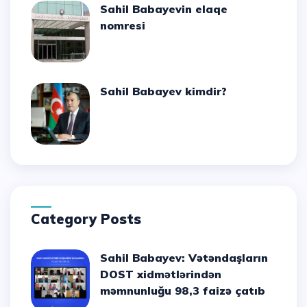
Sahil Babayevin elaqe
nomresi
Sahil Babayev kimdir?
Category Posts
Sahil Babayev: Vətəndaşların
DOST xidmətlərindən
məmnunluğu 98,3 faizə çatıb