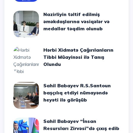
Nazirliyin təltif edilmiş
əməkdaşlarına vəsiqələr və
medallar təqdim olunub
Hərbi Xidmətə Çağırılanların
Tibbi Müayinəsi ilə Tanış
Olundu
Sahil Babayev R.S.Santoun
başçılıq etdiyi nümayəndə
heyəti ilə görüşüb
Sahil Babayev “İnsan
Resursları Zirvəsi”də çıxış edib