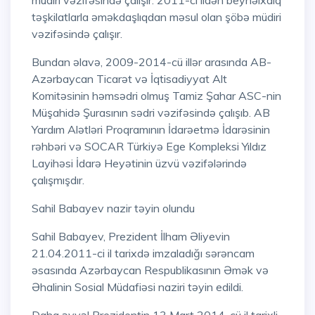
müdiri vəzifəsində çalışır. 2011-ci ildən beynəlxalq
təşkilatlarla əməkdaşlıqdan məsul olan şöbə müdiri
vəzifəsində çalışır.
Bundan əlavə, 2009-2014-cü illər arasında AB-
Azərbaycan Ticarət və İqtisadiyyat Alt
Komitəsinin həmsədri olmuş Tamiz Şahar ASC-nin
Müşahidə Şurasının sədri vəzifəsində çalışıb. AB
Yardım Alətləri Proqramının İdarəetmə İdarəsinin
rəhbəri və SOCAR Türkiyə Ege Kompleksi Yıldız
Layihəsi İdarə Heyətinin üzvü vəzifələrində
çalışmışdır.
Sahil Babayev nazir təyin olundu
Sahil Babayev, Prezident İlham Əliyevin
21.04.2011-ci il tarixdə imzaladığı sərəncam
əsasında Azərbaycan Respublikasının Əmək və
Əhalinin Sosial Müdafiəsi naziri təyin edildi.