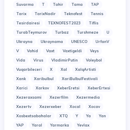
Suvarma
T
Tahir
Tama
TAP
Tarix
TarixNadir
Teknofest
Tennis
Tesirdairesi
TEXNOFEST2023
Tiflis
TurabTeymurov
Turbaz
Turshmeze
U
Ukrayna
Ukraynama
UNESCO
UrfanV
V
Vahid
Vaxt
Vaxtigeldi
Veys
Vida
Virus
VladimirPutin
Voleybol
Vuqarbileceri
X
Xal
XalqArtisti
Xank
Xaribulbul
XariBulbulFestivali
Xarici
Xarkov
XeberEretsi
XeberErtesi
Xezeraxsami
Xezerfilm
Xezermedia
Xezertv
Xezerxeber
Xocal
Xocav
Xosbextsabahalar
XTQ
Y
Ya
Yan
YAP
Yaral
Yarmarka
Yevlax