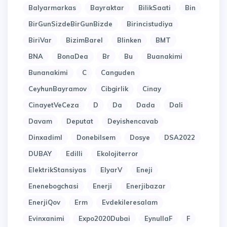
Balyarmarkas
Bayraktar
BilikSaati
Bin
BirGunSizdeBirGunBizde
Birincistudiya
BiriVar
BizimBarel
Blinken
BMT
BNA
BonaDea
Br
Bu
Buanakimi
Bunanakimi
C
Canguden
CeyhunBayramov
Cibgirlik
Cinay
CinayetVeCeza
D
Da
Dada
Dali
Davam
Deputat
Deyishencavab
Dinxadiml
Donebilsem
Dosye
DSA2022
DUBAY
Edilli
Ekolojiterror
ElektrikStansiyas
ElyarV
Eneji
Enenebogchasi
Enerji
Enerjibazar
EnerjiQov
Erm
Evdekileresalam
Evinxanimi
Expo2020Dubai
EynullaF
F