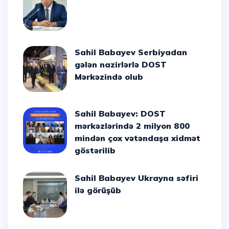
Sahil Babayev Serbiyadan
gələn nazirlərlə DOST
Mərkəzində olub
Sahil Babayev: DOST
mərkəzlərində 2 milyon 800
mindən çox vətəndaşa xidmət
göstərilib
Sahil Babayev Ukrayna səfiri
ilə görüşüb