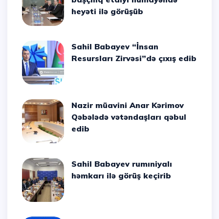
heyəti ilə görüşüb
Sahil Babayev “İnsan
Resursları Zirvəsi”də çıxış edib
Nazir müavini Anar Kərimov
Qəbələdə vətəndaşları qəbul
edib
Sahil Babayev rumıniyalı
həmkarı ilə görüş keçirib