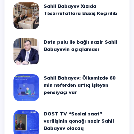
Sahil Babayev Xızıda
Təsərrüfatlara Baxış Keçirilib
Dəfn pulu ilə bağlı nazir Sahil
Babayevin açıqlaması
Sahil Babayev: Ölkəmizdə 60
min nəfərdən artıq işləyən
pensiyaçı var
DOST TV “Sosial saat”
verilişinin qonağı nazir Sahil
Babayev olacaq