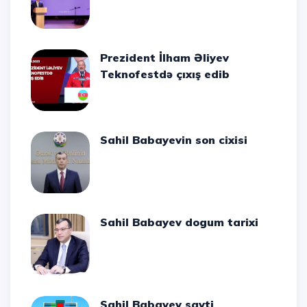
Prezident İlham Əliyev
Teknofestdə çıxış edib
Sahil Babayevin son cixisi
Sahil Babayev dogum tarixi
Sahil Babayev sayti