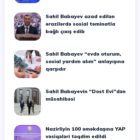
Sahil Babayev azad edilən
ərazilərdə sosial təminatla
bağlı çıxış edib
Sahil Babayev “evdə oturum,
sosial yardım alım” anlayışına
qarşıdır
Sahil Babayevin “Dost Evi”dən
müsahibəsi
Nazirliyin 100 əməkdaşına YAP
vəsiqələri təqdim edildi