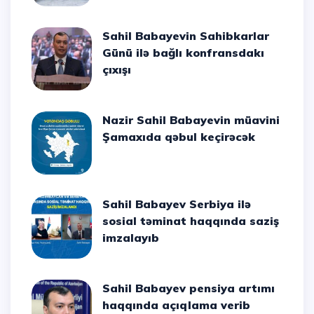
Sahil Babayevin Sahibkarlar
Günü ilə bağlı konfransdakı
çıxışı
Nazir Sahil Babayevin müavini
Şamaxıda qəbul keçirəcək
Sahil Babayev Serbiya ilə
sosial təminat haqqında saziş
imzalayıb
Sahil Babayev pensiya artımı
haqqında açıqlama verib