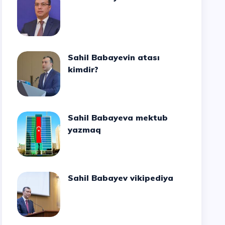
Sahil Babayevin atası
kimdir?
Sahil Babayeva mektub
yazmaq
Sahil Babayev vikipediya