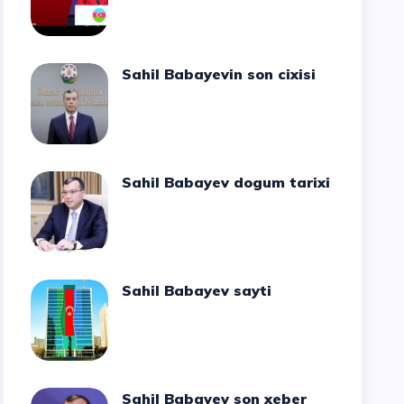
Sahil Babayevin son cixisi
Sahil Babayev dogum tarixi
Sahil Babayev sayti
Sahil Babayev son xeber