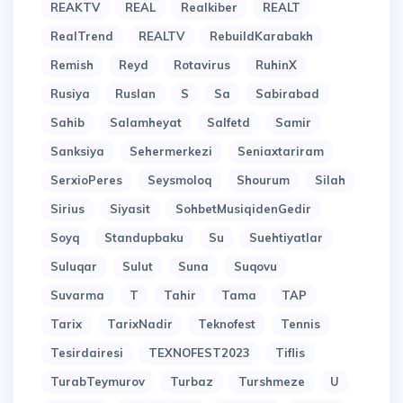
REAKTV
REAL
Realkiber
REALT
RealTrend
REALTV
RebuildKarabakh
Remish
Reyd
Rotavirus
RuhinX
Rusiya
Ruslan
S
Sa
Sabirabad
Sahib
Salamheyat
Salfetd
Samir
Sanksiya
Sehermerkezi
Seniaxtariram
SerxioPeres
Seysmoloq
Shourum
Silah
Sirius
Siyasit
SohbetMusiqidenGedir
Soyq
Standupbaku
Su
Suehtiyatlar
Suluqar
Sulut
Suna
Suqovu
Suvarma
T
Tahir
Tama
TAP
Tarix
TarixNadir
Teknofest
Tennis
Tesirdairesi
TEXNOFEST2023
Tiflis
TurabTeymurov
Turbaz
Turshmeze
U