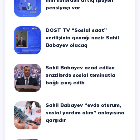
min nəfərdən artıq işləyən
pensiyaçı var
DOST TV “Sosial saat”
verilişinin qonağı nazir Sahil
Babayev olacaq
Sahil Babayev azad edilən
ərazilərdə sosial təminatla
bağlı çıxış edib
Sahil Babayev “evdə oturum,
sosial yardım alım” anlayışına
qarşıdır