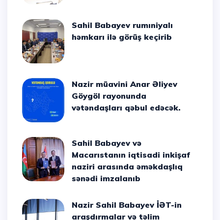
Sahil Babayev rumıniyalı
həmkarı ilə görüş keçirib
Nazir müavini Anar Əliyev
Göygöl rayonunda
vətəndaşları qəbul edəcək.
Sahil Babayev və
Macarıstanın iqtisadi inkişaf
naziri arasında əməkdaşlıq
sənədi imzalanıb
Nazir Sahil Babayev İƏT-in
araşdırmalar və təlim