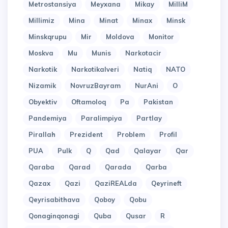
Metrostansiya
Meyxana
Mikay
MilliM
Millimiz
Mina
Minat
Minax
Minsk
Minskqrupu
Mir
Moldova
Monitor
Moskva
Mu
Munis
Narkotacir
Narkotik
Narkotikalveri
Natiq
NATO
Nizamik
NovruzBayram
NurAni
O
Obyektiv
Oftamoloq
Pa
Pakistan
Pandemiya
Paralimpiya
Partlay
Pirallah
Prezident
Problem
Profil
PUA
Pulk
Q
Qad
Qalayar
Qar
Qaraba
Qarad
Qarada
Qarba
Qazax
Qazi
QaziREALda
Qeyrineft
Qeyrisabithava
Qoboy
Qobu
Qonaginqonagi
Quba
Qusar
R