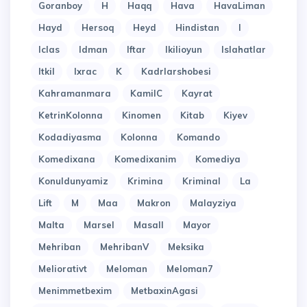
Goranboy
H
Haqq
Hava
HavaLiman
Hayd
Hersoq
Heyd
Hindistan
I
Iclas
Idman
Iftar
Ikilioyun
Islahatlar
Itkil
Ixrac
K
Kadrlarshobesi
Kahramanmara
KamilC
Kayrat
KetrinKolonna
Kinomen
Kitab
Kiyev
Kodadiyasma
Kolonna
Komando
Komedixana
Komedixanim
Komediya
Konuldunyamiz
Krimina
Kriminal
La
Lift
M
Maa
Makron
Malayziya
Malta
Marsel
Masall
Mayor
Mehriban
MehribanV
Meksika
Meliorativt
Meloman
Meloman7
Menimmetbexim
MetbaxinAgasi