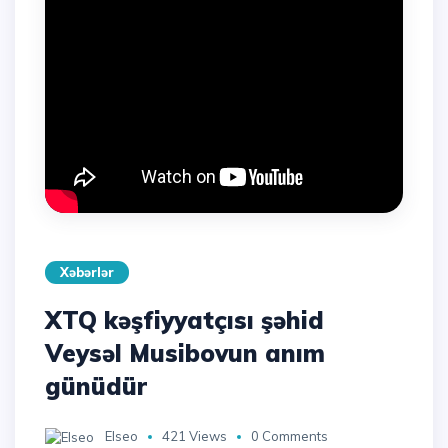
Xəbərlər
XTQ kəşfiyyatçısı şəhid
Veysəl Musibovun anım
günüdür
Elseo
421 Views
0 Comments