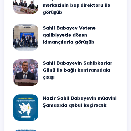
mərkəzinin baş direktoru ilə
görüşüb
Sahil Babayev Vətənə
qalibiyyətlə dönən
idmançılarla görüşüb
Sahil Babayevin Sahibkarlar
Günü ilə bağlı konfransdakı
çıxışı
Nazir Sahil Babayevin müavini
Şamaxıda qəbul keçirəcək