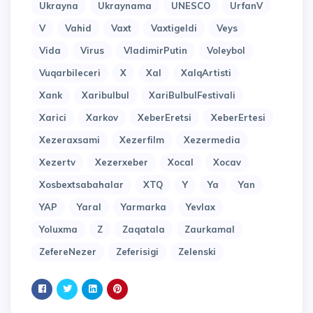
Ukrayna
Ukraynama
UNESCO
UrfanV
V
Vahid
Vaxt
Vaxtigeldi
Veys
Vida
Virus
VladimirPutin
Voleybol
Vuqarbileceri
X
Xal
XalqArtisti
Xank
Xaribulbul
XariBulbulFestivali
Xarici
Xarkov
XeberEretsi
XeberErtesi
Xezeraxsami
Xezerfilm
Xezermedia
Xezertv
Xezerxeber
Xocal
Xocav
Xosbextsabahalar
XTQ
Y
Ya
Yan
YAP
Yaral
Yarmarka
Yevlax
Yoluxma
Z
Zaqatala
Zaurkamal
ZefereNezer
Zeferisigi
Zelenski