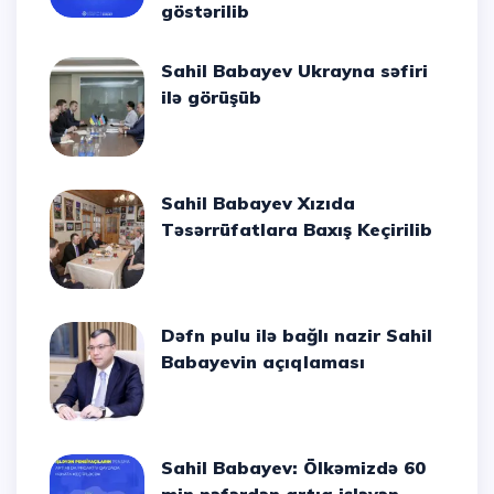
göstərilib
Sahil Babayev Ukrayna səfiri
ilə görüşüb
Sahil Babayev Xızıda
Təsərrüfatlara Baxış Keçirilib
Dəfn pulu ilə bağlı nazir Sahil
Babayevin açıqlaması
Sahil Babayev: Ölkəmizdə 60