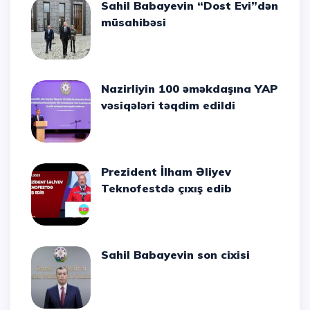
Sahil Babayevin “Dost Evi”dən
müsahibəsi
Nazirliyin 100 əməkdaşına YAP
vəsiqələri təqdim edildi
Prezident İlham Əliyev
Teknofestdə çıxış edib
Sahil Babayevin son cixisi