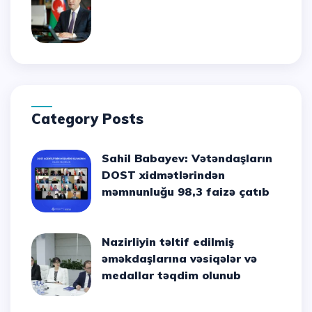
Category Posts
Sahil Babayev: Vətəndaşların
DOST xidmətlərindən
məmnunluğu 98,3 faizə çatıb
Nazirliyin təltif edilmiş
əməkdaşlarına vəsiqələr və
medallar təqdim olunub