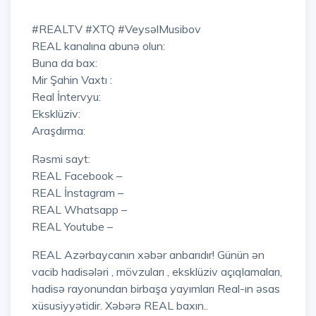
#REALTV #XTQ #VeysəlMusibov
REAL kanalına abunə olun:
Buna da bax:
Mir Şahin Vaxtı :
Real İntervyu:
Eksklüziv:
Araşdırma:
Rəsmi sayt:
REAL Facebook –
REAL İnstagram –
REAL Whatsapp –
REAL Youtube –
REAL Azərbaycanın xəbər anbarıdır! Günün ən
vacib hadisələri , mövzuları , eksklüziv açıqlamaları,
hadisə rayonundan birbaşa yayımları Real-ın əsas
xüsusiyyətidir. Xəbərə REAL baxın..