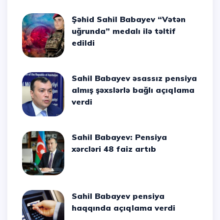
Şəhid Sahil Babayev “Vətən
uğrunda” medalı ilə təltif
edildi
Sahil Babayev əsassız pensiya
almış şəxslərlə bağlı açıqlama
verdi
Sahil Babayev: Pensiya
xərcləri 48 faiz artıb
Sahil Babayev pensiya
haqqında açıqlama verdi