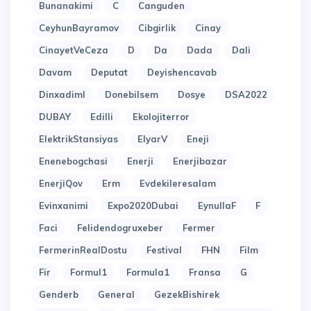
Bunanakimi
C
Canguden
CeyhunBayramov
Cibgirlik
Cinay
CinayetVeCeza
D
Da
Dada
Dali
Davam
Deputat
Deyishencavab
Dinxadiml
Donebilsem
Dosye
DSA2022
DUBAY
Edilli
Ekolojiterror
ElektrikStansiyas
ElyarV
Eneji
Enenebogchasi
Enerji
Enerjibazar
EnerjiQov
Erm
Evdekileresalam
Evinxanimi
Expo2020Dubai
EynullaF
F
Faci
Felidendogruxeber
Fermer
FermerinRealDostu
Festival
FHN
Film
Fir
Formul1
Formula1
Fransa
G
Genderb
General
GezekBishirek