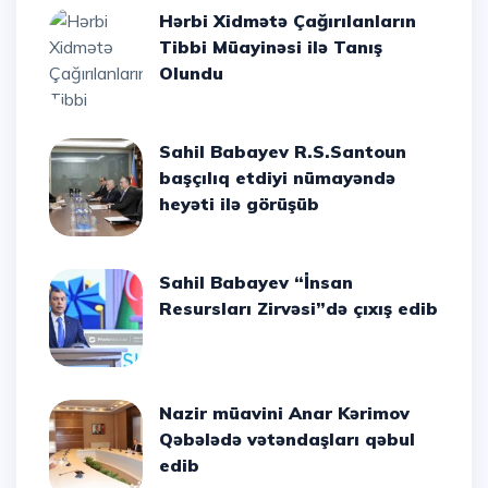
Hərbi Xidmətə Çağırılanların
Tibbi Müayinəsi ilə Tanış
Olundu
Sahil Babayev R.S.Santoun
başçılıq etdiyi nümayəndə
heyəti ilə görüşüb
Sahil Babayev “İnsan
Resursları Zirvəsi”də çıxış edib
Nazir müavini Anar Kərimov
Qəbələdə vətəndaşları qəbul
edib