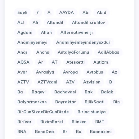
5de5
7
A
AAYDA
Ab
Abid
Acl
Afi
Aftandil
Aftandilisrafilov
Agdam
Allah
Alternativenerji
Anaminyemeyi
Anaminyemeyindenyoxdur
Anar
Anons
AntalyaForumu
AqilAbbas
AQSA
Ar
AT
Atesxetti
Autizm
Avar
Avrasiya
Avropa
Avtobus
Az
AZTV
AZTVcanl
AZV
Azvision
B
Ba
Bagevi
Baghavasi
Bak
Balak
Balyarmarkas
Bayraktar
BilikSaati
Bin
BirGunSizdeBirGunBizde
Birincistudiya
BiriVar
BizimBarel
Blinken
BMT
BNA
BonaDea
Br
Bu
Buanakimi