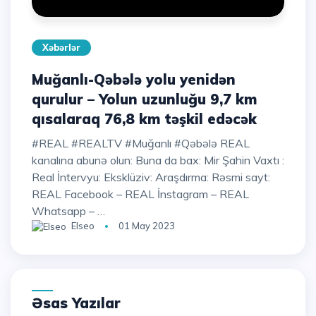
Xəbərlər
Muğanlı-Qəbələ yolu yenidən
qurulur – Yolun uzunluğu 9,7 km
qısalaraq 76,8 km təşkil edəcək
#REAL #REALTV #Muğanlı #Qəbələ REAL
kanalına abunə olun: Buna da bax: Mir Şahin Vaxtı :
Real İntervyu: Eksklüziv: Araşdırma: Rəsmi sayt:
REAL Facebook – REAL İnstagram – REAL
Whatsapp – …
Elseo
01 May 2023
Əsas Yazılar