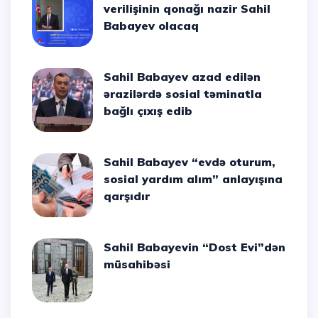
verilişinin qonağı nazir Sahil
Babayev olacaq
Sahil Babayev azad edilən
ərazilərdə sosial təminatla
bağlı çıxış edib
Sahil Babayev “evdə oturum,
sosial yardım alım” anlayışına
qarşıdır
Sahil Babayevin “Dost Evi”dən
müsahibəsi