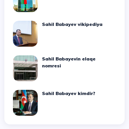
Sahil Babayev vikipediya
Sahil Babayevin elaqe
nomresi
Sahil Babayev kimdir?