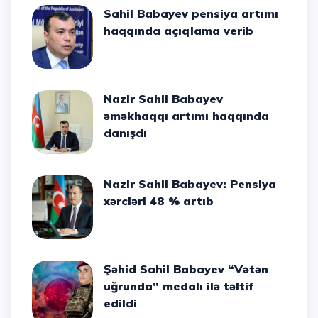
Sahil Babayev pensiya artımı
haqqında açıqlama verib
Nazir Sahil Babayev
əməkhaqqı artımı haqqında
danışdı
Nazir Sahil Babayev: Pensiya
xərcləri 48 % artıb
Şəhid Sahil Babayev “Vətən
uğrunda” medalı ilə təltif
edildi