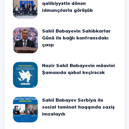
qalibiyyətlə dönən
idmançılarla görüşüb
Sahil Babayevin Sahibkarlar
Günü ilə bağlı konfransdakı
çıxışı
Nazir Sahil Babayevin müavini
Şamaxıda qəbul keçirəcək
Sahil Babayev Serbiya ilə
sosial təminat haqqında saziş
imzalayıb