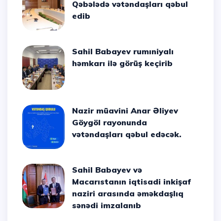
Qəbələdə vətəndaşları qəbul
edib
Sahil Babayev rumıniyalı
həmkarı ilə görüş keçirib
Nazir müavini Anar Əliyev
Göygöl rayonunda
vətəndaşları qəbul edəcək.
Sahil Babayev və
Macarıstanın iqtisadi inkişaf
naziri arasında əməkdaşlıq
sənədi imzalanıb