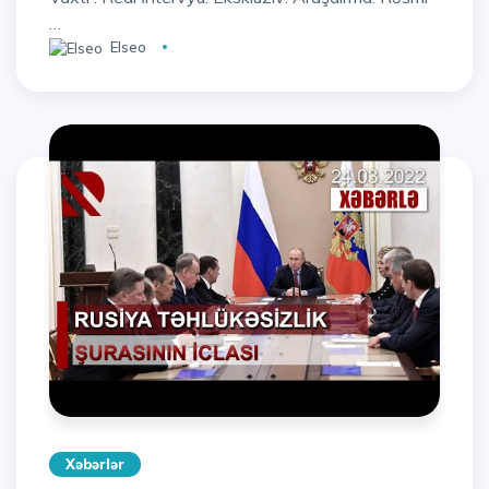
…
Elseo
Xəbərlər