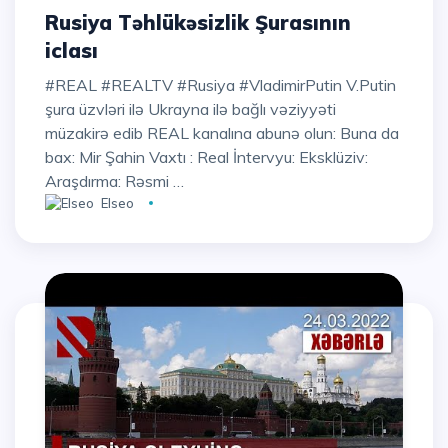
Rusiya Təhlükəsizlik Şurasının
iclası
#REAL #REALTV #Rusiya #VladimirPutin V.Putin
şura üzvləri ilə Ukrayna ilə bağlı vəziyyəti
müzakirə edib REAL kanalına abunə olun: Buna da
bax: Mir Şahin Vaxtı : Real İntervyu: Eksklüziv:
Araşdırma: Rəsmi …
Elseo