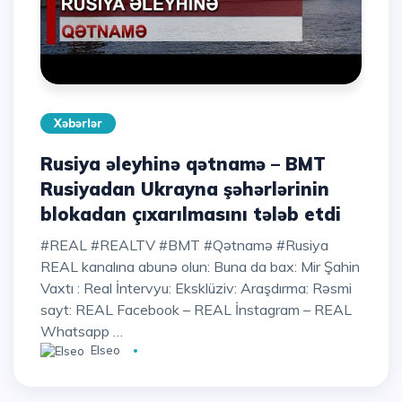
Xəbərlər
Rusiya əleyhinə qətnamə – BMT
Rusiyadan Ukrayna şəhərlərinin
blokadan çıxarılmasını tələb etdi
#REAL #REALTV #BMT #Qətnamə #Rusiya
REAL kanalına abunə olun: Buna da bax: Mir Şahin
Vaxtı : Real İntervyu: Eksklüziv: Araşdırma: Rəsmi
sayt: REAL Facebook – REAL İnstagram – REAL
Whatsapp …
Elseo