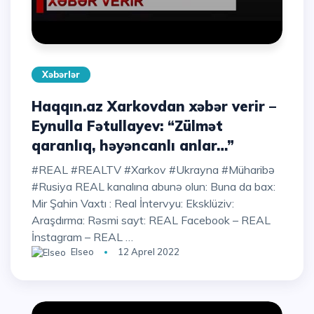
Xəbərlər
Haqqın.az Xarkovdan xəbər verir –
Eynulla Fətullayev: “Zülmət
qaranlıq, həyəncanlı anlar…”
#REAL #REALTV #Xarkov #Ukrayna #Müharibə
#Rusiya REAL kanalına abunə olun: Buna da bax:
Mir Şahin Vaxtı : Real İntervyu: Eksklüziv:
Araşdırma: Rəsmi sayt: REAL Facebook – REAL
İnstagram – REAL …
Elseo
12 Aprel 2022