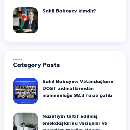
Sahil Babayev kimdir?
Category Posts
Sahil Babayev: Vətəndaşların
DOST xidmətlərindən
məmnunluğu 98,3 faizə çatıb
Nazirliyin təltif edilmiş
əməkdaşlarına vəsiqələr və