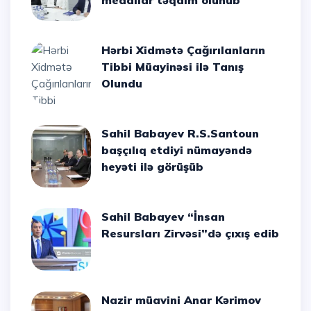
medallar təqdim olunub
Hərbi Xidmətə Çağırılanların
Tibbi Müayinəsi ilə Tanış
Olundu
Sahil Babayev R.S.Santoun
başçılıq etdiyi nümayəndə
heyəti ilə görüşüb
Sahil Babayev “İnsan
Resursları Zirvəsi”də çıxış edib
Nazir müavini Anar Kərimov