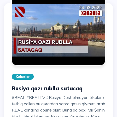
Xəbərlər
Rusiya qazı rublla satacaq
#REAL #REALTV #Rusiya Dost olmayan ölkələrə
tətbiq edilən bu qərardan sonra qazın qiyməti artıb
REAL kanalına abunə olun: Buna da bax: Mir Şahin
Vaxtı : Real İntervyu: Eksklüziv: Araşdırma: Rəsmi