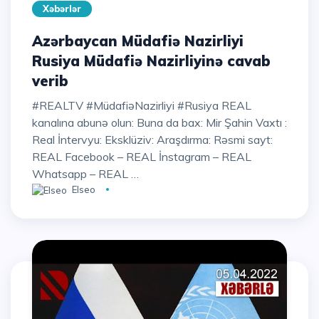
Xəbərlər
Azərbaycan Müdafiə Nazirliyi
Rusiya Müdafiə Nazirliyinə cavab
verib
#REALTV #MüdafiəNazirliyi #Rusiya REAL
kanalına abunə olun: Buna da bax: Mir Şahin Vaxtı :
Real İntervyu: Eksklüziv: Araşdırma: Rəsmi sayt:
REAL Facebook – REAL İnstagram – REAL
Whatsapp – REAL …
Elseo