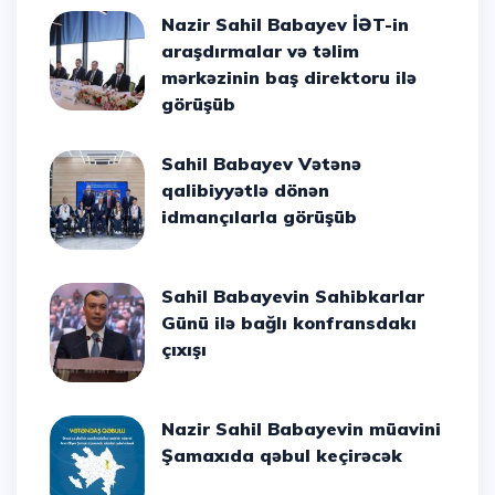
Nazir Sahil Babayev İƏT-in
araşdırmalar və təlim
mərkəzinin baş direktoru ilə
görüşüb
Sahil Babayev Vətənə
qalibiyyətlə dönən
idmançılarla görüşüb
Sahil Babayevin Sahibkarlar
Günü ilə bağlı konfransdakı
çıxışı
Nazir Sahil Babayevin müavini
Şamaxıda qəbul keçirəcək