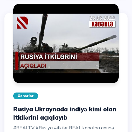
Xəbərlər
Rusiya Ukraynada indiyə kimi olan
itkilərini açıqlayıb
#REALTV #Rusiya #itkilər REAL kanalına abunə