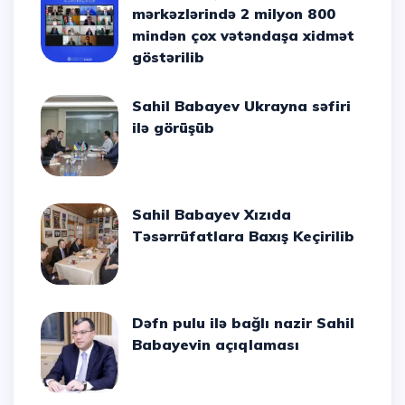
mərkəzlərində 2 milyon 800
mindən çox vətəndaşa xidmət
göstərilib
Sahil Babayev Ukrayna səfiri
ilə görüşüb
Sahil Babayev Xızıda
Təsərrüfatlara Baxış Keçirilib
Dəfn pulu ilə bağlı nazir Sahil
Babayevin açıqlaması