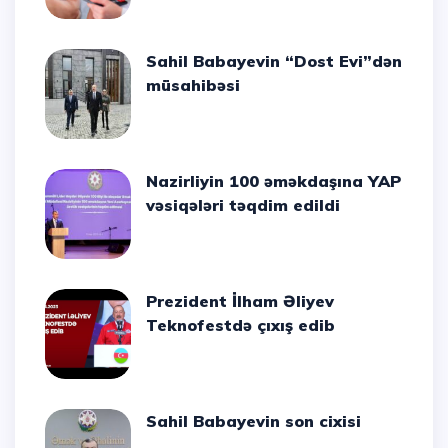
Sahil Babayevin “Dost Evi”dən
müsahibəsi
Nazirliyin 100 əməkdaşına YAP
vəsiqələri təqdim edildi
Prezident İlham Əliyev
Teknofestdə çıxış edib
Sahil Babayevin son cixisi