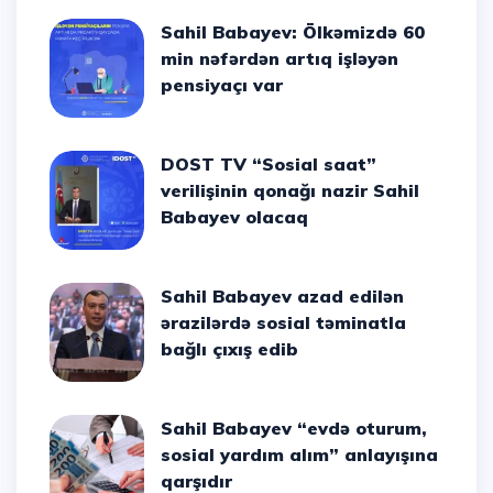
Sahil Babayev: Ölkəmizdə 60
min nəfərdən artıq işləyən
pensiyaçı var
DOST TV “Sosial saat”
verilişinin qonağı nazir Sahil
Babayev olacaq
Sahil Babayev azad edilən
ərazilərdə sosial təminatla
bağlı çıxış edib
Sahil Babayev “evdə oturum,
sosial yardım alım” anlayışına
qarşıdır