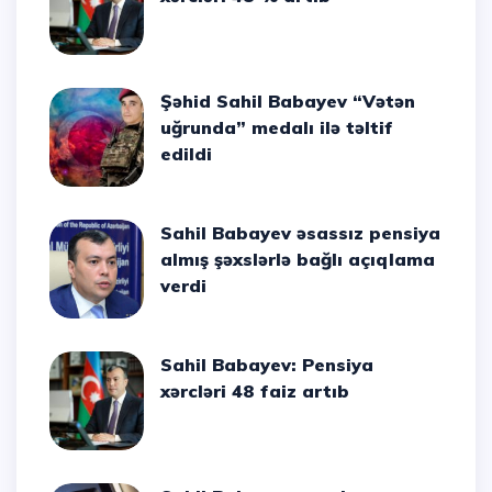
Şəhid Sahil Babayev “Vətən
uğrunda” medalı ilə təltif
edildi
Sahil Babayev əsassız pensiya
almış şəxslərlə bağlı açıqlama
verdi
Sahil Babayev: Pensiya
xərcləri 48 faiz artıb