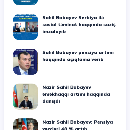
Sahil Babayev Serbiya ilə
sosial təminat haqqında saziş
imzalayıb
Sahil Babayev pensiya artımı
haqqında açıqlama verib
Nazir Sahil Babayev
əməkhaqqı artımı haqqında
danışdı
Nazir Sahil Babayev: Pensiya
xərcləri 48 % artıb