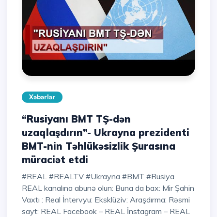
Xəbərlər
“Rusiyanı BMT TŞ-dən
uzaqlaşdırın”- Ukrayna prezidenti
BMT-nin Təhlükəsizlik Şurasına
müraciət etdi
#REAL #REALTV #Ukrayna #BMT #Rusiya
REAL kanalına abunə olun: Buna da bax: Mir Şahin
Vaxtı : Real İntervyu: Eksklüziv: Araşdırma: Rəsmi
sayt: REAL Facebook – REAL İnstagram – REAL