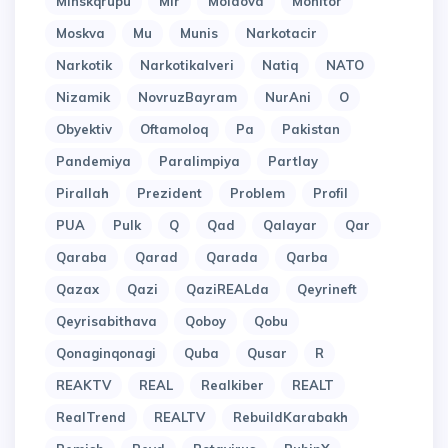
Minskqrupu
Mir
Moldova
Monitor
Moskva
Mu
Munis
Narkotacir
Narkotik
Narkotikalveri
Natiq
NATO
Nizamik
NovruzBayram
NurAni
O
Obyektiv
Oftamoloq
Pa
Pakistan
Pandemiya
Paralimpiya
Partlay
Pirallah
Prezident
Problem
Profil
PUA
Pulk
Q
Qad
Qalayar
Qar
Qaraba
Qarad
Qarada
Qarba
Qazax
Qazi
QaziREALda
Qeyrineft
Qeyrisabithava
Qoboy
Qobu
Qonaginqonagi
Quba
Qusar
R
REAKTV
REAL
Realkiber
REALT
RealTrend
REALTV
RebuildKarabakh