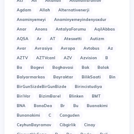
Acl
Afi
Aftandil
Aftandilisrafilov
Agdam
Allah
Alternativenerji
Anaminyemeyi
Anaminyemeyindenyoxdur
Anar
Anons
AntalyaForumu
AqilAbbas
AQSA
Ar
AT
Atesxetti
Autizm
Avar
Avrasiya
Avropa
Avtobus
Az
AZTV
AZTVcanl
AZV
Azvision
B
Ba
Bagevi
Baghavasi
Bak
Balak
Balyarmarkas
Bayraktar
BilikSaati
Bin
BirGunSizdeBirGunBizde
Birincistudiya
BiriVar
BizimBarel
Blinken
BMT
BNA
BonaDea
Br
Bu
Buanakimi
Bunanakimi
C
Canguden
CeyhunBayramov
Cibgirlik
Cinay