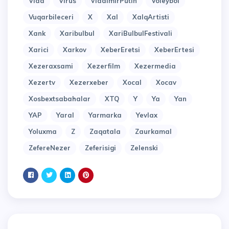
Vida
Virus
VladimirPutin
Voleybol
Vuqarbileceri
X
Xal
XalqArtisti
Xank
Xaribulbul
XariBulbulFestivali
Xarici
Xarkov
XeberEretsi
XeberErtesi
Xezeraxsami
Xezerfilm
Xezermedia
Xezertv
Xezerxeber
Xocal
Xocav
Xosbextsabahalar
XTQ
Y
Ya
Yan
YAP
Yaral
Yarmarka
Yevlax
Yoluxma
Z
Zaqatala
Zaurkamal
ZefereNezer
Zeferisigi
Zelenski