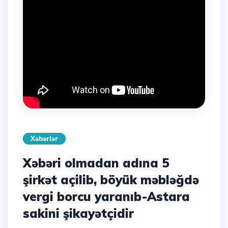
Xəbərlər
Xəbəri olmadan adına 5
şirkət açilib, böyük məbləğdə
vergi borcu yaranıb-Astara
sakini şikayətçidir