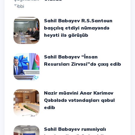
Sahil Babayev R.S.Santoun
başçılıq etdiyi nümayəndə
heyəti ilə görüşüb
Sahil Babayev “İnsan
Resursları Zirvəsi”də çıxış edib
Nazir müavini Anar Kərimov
Qəbələdə vətəndaşları qəbul
edib
Sahil Babayev rumıniyalı