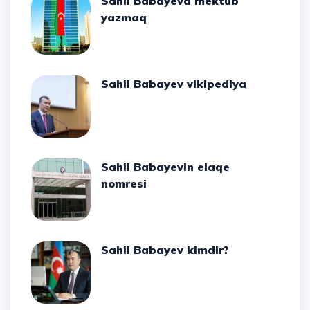
Sahil Babayeva mektub
yazmaq
Sahil Babayev vikipediya
Sahil Babayevin elaqe
nomresi
Sahil Babayev kimdir?