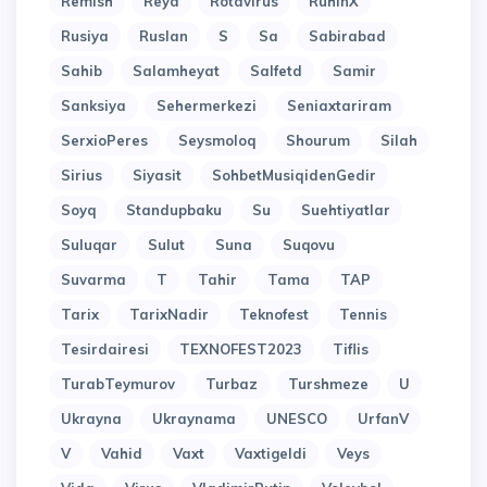
Remish
Reyd
Rotavirus
RuhinX
Rusiya
Ruslan
S
Sa
Sabirabad
Sahib
Salamheyat
Salfetd
Samir
Sanksiya
Sehermerkezi
Seniaxtariram
SerxioPeres
Seysmoloq
Shourum
Silah
Sirius
Siyasit
SohbetMusiqidenGedir
Soyq
Standupbaku
Su
Suehtiyatlar
Suluqar
Sulut
Suna
Suqovu
Suvarma
T
Tahir
Tama
TAP
Tarix
TarixNadir
Teknofest
Tennis
Tesirdairesi
TEXNOFEST2023
Tiflis
TurabTeymurov
Turbaz
Turshmeze
U
Ukrayna
Ukraynama
UNESCO
UrfanV
V
Vahid
Vaxt
Vaxtigeldi
Veys