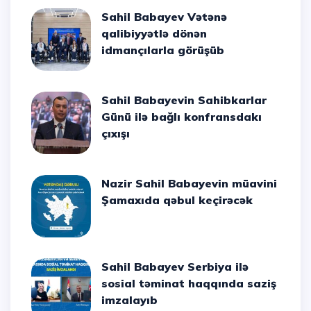
Sahil Babayev Vətənə
qalibiyyətlə dönən
idmançılarla görüşüb
Sahil Babayevin Sahibkarlar
Günü ilə bağlı konfransdakı
çıxışı
Nazir Sahil Babayevin müavini
Şamaxıda qəbul keçirəcək
Sahil Babayev Serbiya ilə
sosial təminat haqqında saziş
imzalayıb