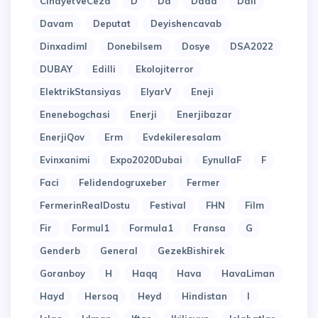
CinayetVeCeza
D
Da
Dada
Dali
Davam
Deputat
Deyishencavab
Dinxadiml
Donebilsem
Dosye
DSA2022
DUBAY
Edilli
Ekolojiterror
ElektrikStansiyas
ElyarV
Eneji
Enenebogchasi
Enerji
Enerjibazar
EnerjiQov
Erm
Evdekileresalam
Evinxanimi
Expo2020Dubai
EynullaF
F
Faci
Felidendogruxeber
Fermer
FermerinRealDostu
Festival
FHN
Film
Fir
Formul1
Formula1
Fransa
G
Genderb
General
GezekBishirek
Goranboy
H
Haqq
Hava
HavaLiman
Hayd
Hersoq
Heyd
Hindistan
I