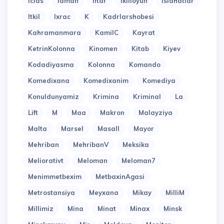
Iclas
Idman
Iftar
Ikilioyun
Islahatlar
Itkil
Ixrac
K
Kadrlarshobesi
Kahramanmara
KamilC
Kayrat
KetrinKolonna
Kinomen
Kitab
Kiyev
Kodadiyasma
Kolonna
Komando
Komedixana
Komedixanim
Komediya
Konuldunyamiz
Krimina
Kriminal
La
Lift
M
Maa
Makron
Malayziya
Malta
Marsel
Masall
Mayor
Mehriban
MehribanV
Meksika
Meliorativt
Meloman
Meloman7
Menimmetbexim
MetbaxinAgasi
Metrostansiya
Meyxana
Mikay
MilliM
Millimiz
Mina
Minat
Minax
Minsk