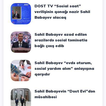
DOST TV “Sosial saat”
verilişinin qonağı nazir Sahil
Babayev olacaq
Sahil Babayev azad edilən
ərazilərdə sosial təminatla
bağlı çıxış edib
Sahil Babayev “evdə oturum,
sosial yardım alım” anlayışına
qarşıdır
Sahil Babayevin “Dost Evi”dən
müsahibəsi