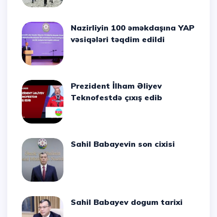
Nazirliyin 100 əməkdaşına YAP
vəsiqələri təqdim edildi
Prezident İlham Əliyev
Teknofestdə çıxış edib
Sahil Babayevin son cixisi
Sahil Babayev dogum tarixi