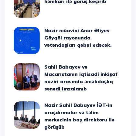
həmkarı ilə görüş keçirib
Nazir müavini Anar Əliyev
Göygöl rayonunda
vətəndaşları qəbul edəcək.
Sahil Babayev və
Macarıstanın iqtisadi inkişaf
naziri arasında əməkdaşlıq
sənədi imzalanıb
Nazir Sahil Babayev İƏT-in
araşdırmalar və təlim
mərkəzinin baş direktoru ilə
görüşüb