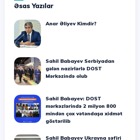
Əsas Yazılar
Anar Əliyev Kimdir?
Sahil Babayev Serbiyadan
gələn nazirlərlə DOST
Mərkəzində olub
Sahil Babayev: DOST
mərkəzlərində 2 milyon 800
mindən çox vətəndaşa xidmət
göstərilib
Sahil Babayev Ukrayna səfiri