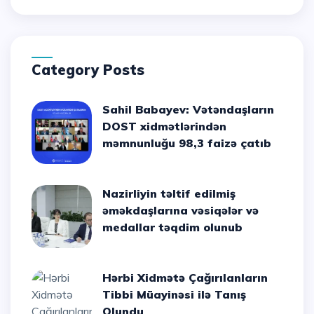
Category Posts
Sahil Babayev: Vətəndaşların
DOST xidmətlərindən
məmnunluğu 98,3 faizə çatıb
Nazirliyin təltif edilmiş
əməkdaşlarına vəsiqələr və
medallar təqdim olunub
Hərbi Xidmətə Çağırılanların
Tibbi Müayinəsi ilə Tanış
Olundu