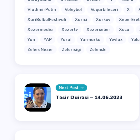
VladimirPutin
Voleybol
Vuqarbileceri
X
XariBulbulFestivali
Xarici
Xarkov
XeberEret
Xezermedia
Xezertv
Xezerxeber
Xocal
Yan
YAP
Yaral
Yarmarka
Yevlax
Yol
ZefereNezer
Zeferisigi
Zelenski
Next Post
Təsir Dairəsi – 14.06.2023