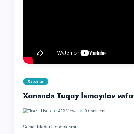
Xəbərlər
Xanəndə Tuqay İsmayılov vəfa
Elseo
416 Views
0 Comments
Sosial Media Hesablarımız: