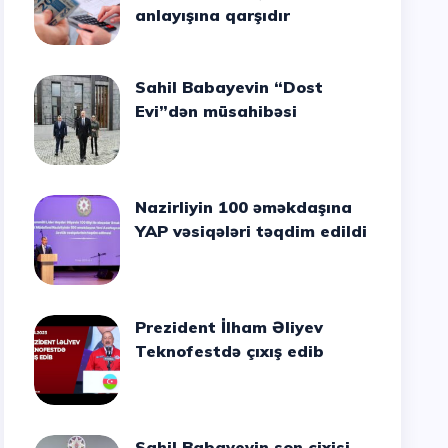
anlayışına qarşıdır
Sahil Babayevin “Dost
Evi”dən müsahibəsi
Nazirliyin 100 əməkdaşına
YAP vəsiqələri təqdim edildi
Prezident İlham Əliyev
Teknofestdə çıxış edib
Sahil Babayevin son cixisi