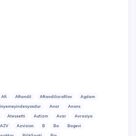
Afi
Aftandil
Aftandilisrafilov
Agdam
nyemeyindenyoxdur
Anar
Anons
Atesxetti
Autizm
Avar
Avrasiya
AZV
Azvision
B
Ba
Bagevi
yraktar
BilikSaati
Bin