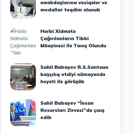
əməkdaşlarına vəsiqələr və
medallar təqdim olunub
Hərbi Xidmətə
Çağırılanların Tibbi
Müayinəsi ilə Tanış Olundu
Sahil Babayev R.S.Santoun
başçılıq etdiyi nümayəndə
heyəti ilə görüşüb
Sahil Babayev “İnsan
Resursları Zirvəsi”də çıxış
edib