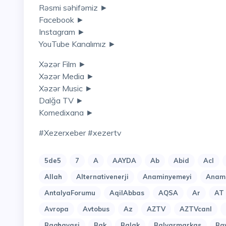
Rəsmi səhifəmiz ►
Facebook ►
Instagram ►
YouTube Kanalımız ►
Xəzər Film ►
Xəzər Media ►
Xəzər Music ►
Dalğa TV ►
Komedixana ►
#xezerxeber #xezertv
5de5
7
A
AAYDA
Ab
Abid
Acl
Allah
Alternativenerji
Anaminyemeyi
Anami
AntalyaForumu
AqilAbbas
AQSA
Ar
AT
Avropa
Avtobus
Az
AZTV
AZTVcanl
Baghavasi
Bak
Balak
Balyarmarkas
Ba