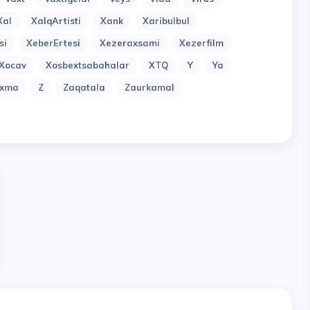
Xal
XalqArtisti
Xank
Xaribulbul
si
XeberErtesi
Xezeraxsami
Xezerfilm
Xocav
Xosbextsabahalar
XTQ
Y
Ya
uxma
Z
Zaqatala
Zaurkamal