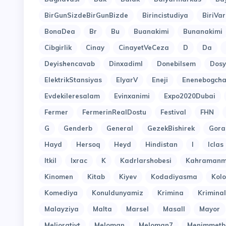
BirGunSizdeBirGunBizde
Birincistudiya
BiriVar
BonaDea
Br
Bu
Buanakimi
Bunanakimi
Cibgirlik
Cinay
CinayetVeCeza
D
Da
Deyishencavab
Dinxadiml
Donebilsem
Dosy
ElektrikStansiyas
ElyarV
Eneji
Enenebogcha
Evdekileresalam
Evinxanimi
Expo2020Dubai
Fermer
FermerinRealDostu
Festival
FHN
G
Genderb
General
GezekBishirek
Gora
Hayd
Hersoq
Heyd
Hindistan
I
Iclas
Itkil
Ixrac
K
Kadrlarshobesi
Kahramanm
Kinomen
Kitab
Kiyev
Kodadiyasma
Kol
Komediya
Konuldunyamiz
Krimina
Kriminal
Malayziya
Malta
Marsel
Masall
Mayor
Meliorativt
Meloman
Meloman7
Menimmetb