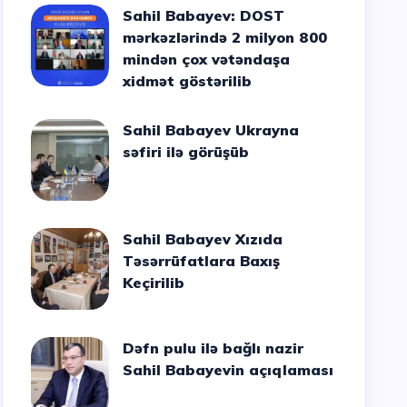
Sahil Babayev: DOST
mərkəzlərində 2 milyon 800
mindən çox vətəndaşa
xidmət göstərilib
Sahil Babayev Ukrayna
səfiri ilə görüşüb
Sahil Babayev Xızıda
Təsərrüfatlara Baxış
Keçirilib
Dəfn pulu ilə bağlı nazir
Sahil Babayevin açıqlaması