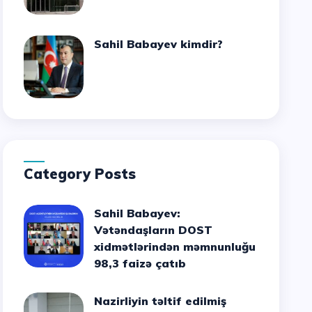
Sahil Babayev kimdir?
Category Posts
Sahil Babayev:
Vətəndaşların DOST
xidmətlərindən məmnunluğu
98,3 faizə çatıb
Nazirliyin təltif edilmiş