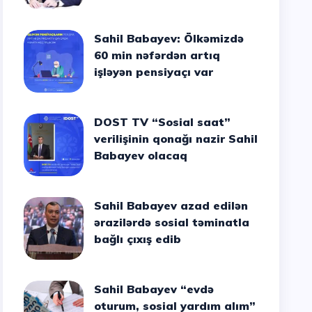
Sahil Babayev: Ölkəmizdə
60 min nəfərdən artıq
işləyən pensiyaçı var
DOST TV “Sosial saat”
verilişinin qonağı nazir Sahil
Babayev olacaq
Sahil Babayev azad edilən
ərazilərdə sosial təminatla
bağlı çıxış edib
Sahil Babayev “evdə
oturum, sosial yardım alım”