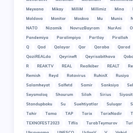
Meyxana
Mikay
MilliM
Millimiz
Mina
Moldova
Monitor
Moskva
Mu
Munis
N
NATO
Nizamik
NovruzBayram
NurAni
O
Pandemiya
Paralimpiya
Partlay
Pirallah
Q
Qad
Qalayar
Qar
Qaraba
Qarad
QaziREALda
Qeyrineft
Qeyrisabithava
Qob
R
REAKTV
REAL
Realkiber
REALT
Re
Remish
Reyd
Rotavirus
RuhinX
Rusiya
Salamheyat
Salfetd
Samir
Sanksiya
Se
Seysmoloq
Shourum
Silah
Sirius
Siyasit
Standupbaku
Su
Suehtiyatlar
Suluqar
S
Tahir
Tama
TAP
Tarix
TarixNadir
T
TEXNOFEST2023
Tiflis
TurabTeymurov
Tur
Ukraynama
UNESCO
UrfanV
V
Vahid