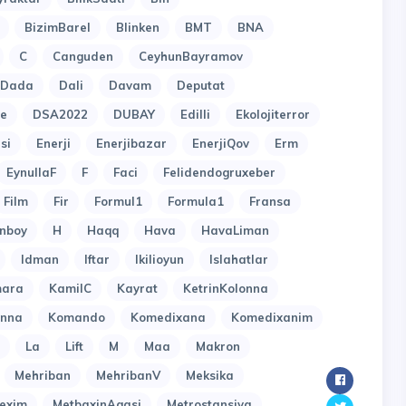
BizimBarel
Blinken
BMT
BNA
C
Canguden
CeyhunBayramov
Dada
Dali
Davam
Deputat
e
DSA2022
DUBAY
Edilli
Ekolojiterror
si
Enerji
Enerjibazar
EnerjiQov
Erm
EynullaF
F
Faci
Felidendogruxeber
Film
Fir
Formul1
Formula1
Fransa
nboy
H
Haqq
Hava
HavaLiman
Idman
Iftar
Ikilioyun
Islahatlar
ara
KamilC
Kayrat
KetrinKolonna
onna
Komando
Komedixana
Komedixanim
La
Lift
M
Maa
Makron
Mehriban
MehribanV
Meksika
exim
MetbaxinAgasi
Metrostansiya