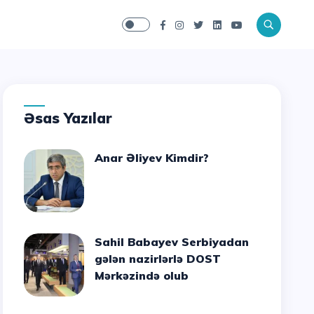
Əsas Yazılar
Anar Əliyev Kimdir?
Sahil Babayev Serbiyadan
gələn nazirlərlə DOST
Mərkəzində olub