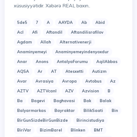
xüsusiyyətidir. Xəbərə REAL baxın..
5de5
7
A
AAYDA
Ab
Abid
Acl
Afi
Aftandil
Aftandilisrafilov
Agdam
Allah
Alternativenerji
Anaminyemeyi
Anaminyemeyindenyoxdur
Anar
Anons
AntalyaForumu
AqilAbbas
AQSA
Ar
AT
Atesxetti
Autizm
Avar
Avrasiya
Avropa
Avtobus
Az
AZTV
AZTVcanl
AZV
Azvision
B
Ba
Bagevi
Baghavasi
Bak
Balak
Balyarmarkas
Bayraktar
BilikSaati
Bin
BirGunSizdeBirGunBizde
Birincistudiya
BiriVar
BizimBarel
Blinken
BMT