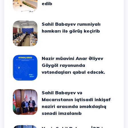
edib
Sahil Babayev rumıniyalı
həmkarı ilə görüş keçirib
Nazir müavini Anar Əliyev
Göygöl rayonunda
vətəndaşları qəbul edəcək.
Sahil Babayev və
Macarıstanın iqtisadi inkişaf
naziri arasında əməkdaşlıq
sənədi imzalanıb