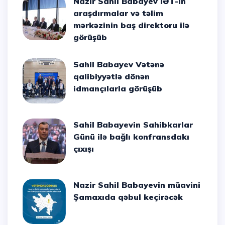
Nazir Sahil Babayev İƏT-in
araşdırmalar və təlim
mərkəzinin baş direktoru ilə
görüşüb
Sahil Babayev Vətənə
qalibiyyətlə dönən
idmançılarla görüşüb
Sahil Babayevin Sahibkarlar
Günü ilə bağlı konfransdakı
çıxışı
Nazir Sahil Babayevin müavini
Şamaxıda qəbul keçirəcək