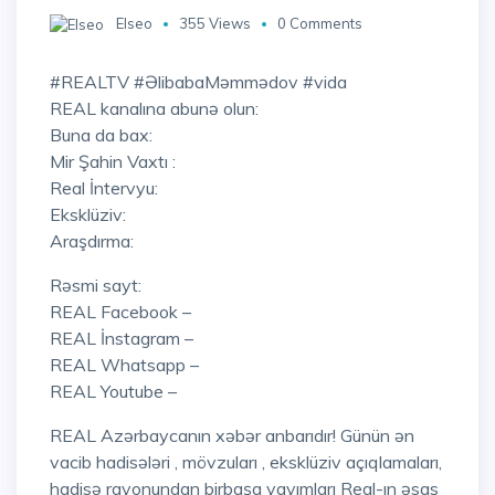
Elseo
355 Views
0 Comments
#REALTV #ƏlibabaMəmmədov #vida
REAL kanalına abunə olun:
Buna da bax:
Mir Şahin Vaxtı :
Real İntervyu:
Eksklüziv:
Araşdırma:
Rəsmi sayt:
REAL Facebook –
REAL İnstagram –
REAL Whatsapp –
REAL Youtube –
REAL Azərbaycanın xəbər anbarıdır! Günün ən
vacib hadisələri , mövzuları , eksklüziv açıqlamaları,
hadisə rayonundan birbaşa yayımları Real-ın əsas