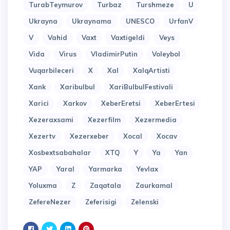
TurabTeymurov
Turbaz
Turshmeze
U
Ukrayna
Ukraynama
UNESCO
UrfanV
V
Vahid
Vaxt
Vaxtigeldi
Veys
Vida
Virus
VladimirPutin
Voleybol
Vuqarbileceri
X
Xal
XalqArtisti
Xank
Xaribulbul
XariBulbulFestivali
Xarici
Xarkov
XeberEretsi
XeberErtesi
Xezeraxsami
Xezerfilm
Xezermedia
Xezertv
Xezerxeber
Xocal
Xocav
Xosbextsabahalar
XTQ
Y
Ya
Yan
YAP
Yaral
Yarmarka
Yevlax
Yoluxma
Z
Zaqatala
Zaurkamal
ZefereNezer
Zeferisigi
Zelenski