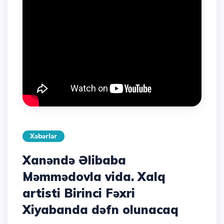
Xəbərlər
Xanəndə Əlibaba
Məmmədovla vida. Xalq
artisti Birinci Fəxri
Xiyabanda dəfn olunacaq