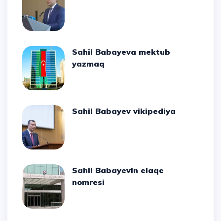
Sahil Babayeva mektub
yazmaq
Sahil Babayev vikipediya
Sahil Babayevin elaqe
nomresi