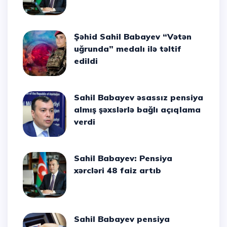
Şəhid Sahil Babayev “Vətən
uğrunda” medalı ilə təltif
edildi
Sahil Babayev əsassız pensiya
almış şəxslərlə bağlı açıqlama
verdi
Sahil Babayev: Pensiya
xərcləri 48 faiz artıb
Sahil Babayev pensiya