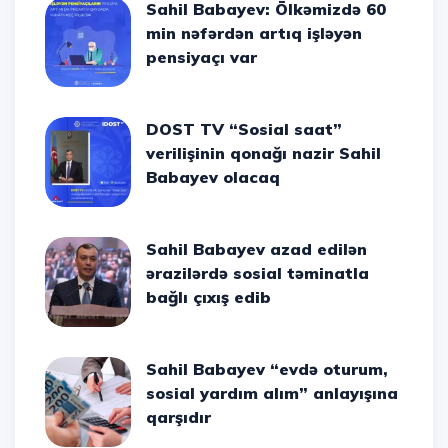
Sahil Babayev: Ölkəmizdə 60
min nəfərdən artıq işləyən
pensiyaçı var
DOST TV “Sosial saat”
verilişinin qonağı nazir Sahil
Babayev olacaq
Sahil Babayev azad edilən
ərazilərdə sosial təminatla
bağlı çıxış edib
Sahil Babayev “evdə oturum,
sosial yardım alım” anlayışına
qarşıdır