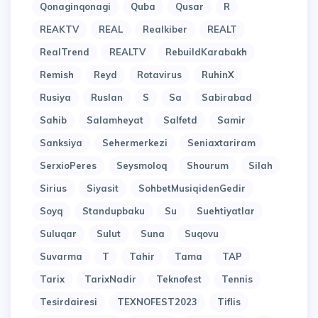
Qonaginqonagi
Quba
Qusar
R
REAKTV
REAL
Realkiber
REALT
RealTrend
REALTV
RebuildKarabakh
Remish
Reyd
Rotavirus
RuhinX
Rusiya
Ruslan
S
Sa
Sabirabad
Sahib
Salamheyat
Salfetd
Samir
Sanksiya
Sehermerkezi
Seniaxtariram
SerxioPeres
Seysmoloq
Shourum
Silah
Sirius
Siyasit
SohbetMusiqidenGedir
Soyq
Standupbaku
Su
Suehtiyatlar
Suluqar
Sulut
Suna
Suqovu
Suvarma
T
Tahir
Tama
TAP
Tarix
TarixNadir
Teknofest
Tennis
Tesirdairesi
TEXNOFEST2023
Tiflis