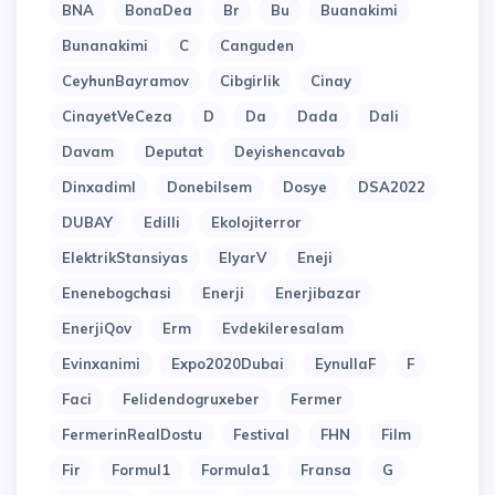
BNA
BonaDea
Br
Bu
Buanakimi
Bunanakimi
C
Canguden
CeyhunBayramov
Cibgirlik
Cinay
CinayetVeCeza
D
Da
Dada
Dali
Davam
Deputat
Deyishencavab
Dinxadiml
Donebilsem
Dosye
DSA2022
DUBAY
Edilli
Ekolojiterror
ElektrikStansiyas
ElyarV
Eneji
Enenebogchasi
Enerji
Enerjibazar
EnerjiQov
Erm
Evdekileresalam
Evinxanimi
Expo2020Dubai
EynullaF
F
Faci
Felidendogruxeber
Fermer
FermerinRealDostu
Festival
FHN
Film
Fir
Formul1
Formula1
Fransa
G