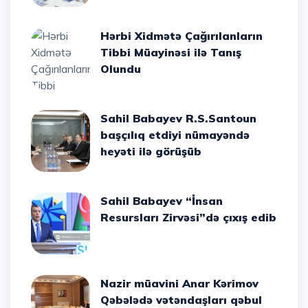
Hərbi Xidmətə Çağırılanların
Tibbi Müayinəsi ilə Tanış
Olundu
Sahil Babayev R.S.Santoun
başçılıq etdiyi nümayəndə
heyəti ilə görüşüb
Sahil Babayev “İnsan
Resursları Zirvəsi”də çıxış edib
Nazir müavini Anar Kərimov
Qəbələdə vətəndaşları qəbul