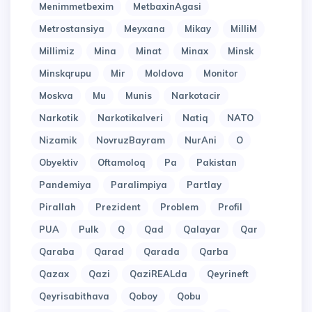
Menimmetbexim
MetbaxinAgasi
Metrostansiya
Meyxana
Mikay
MilliM
Millimiz
Mina
Minat
Minax
Minsk
Minskqrupu
Mir
Moldova
Monitor
Moskva
Mu
Munis
Narkotacir
Narkotik
Narkotikalveri
Natiq
NATO
Nizamik
NovruzBayram
NurAni
O
Obyektiv
Oftamoloq
Pa
Pakistan
Pandemiya
Paralimpiya
Partlay
Pirallah
Prezident
Problem
Profil
PUA
Pulk
Q
Qad
Qalayar
Qar
Qaraba
Qarad
Qarada
Qarba
Qazax
Qazi
QaziREALda
Qeyrineft
Qeyrisabithava
Qoboy
Qobu