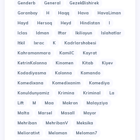
Genderb
General
GezekBishirek
Goranboy
H
Haqq
Hava
HavaLiman
Hayd
Hersoq
Heyd
Hindistan
I
Iclas
Idman
Iftar
Ikilioyun
Islahatlar
Itkil
Ixrac
K
Kadrlarshobesi
Kahramanmara
KamilC
Kayrat
KetrinKolonna
Kinomen
Kitab
Kiyev
Kodadiyasma
Kolonna
Komando
Komedixana
Komedixanim
Komediya
Konuldunyamiz
Krimina
Kriminal
La
Lift
M
Maa
Makron
Malayziya
Malta
Marsel
Masall
Mayor
Mehriban
MehribanV
Meksika
Meliorativt
Meloman
Meloman7