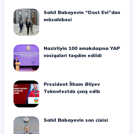
Sahil Babayevin “Dost Evi”dən
müsahibəsi
Nazirliyin 100 əməkdaşına YAP
vəsiqələri təqdim edildi
Prezident İlham Əliyev
Teknofestdə çıxış edib
Sahil Babayevin son cixisi