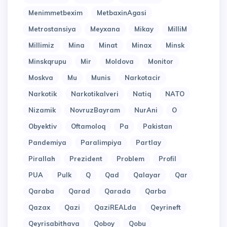
Menimmetbexim
MetbaxinAgasi
Metrostansiya
Meyxana
Mikay
MilliM
Millimiz
Mina
Minat
Minax
Minsk
Minskqrupu
Mir
Moldova
Monitor
Moskva
Mu
Munis
Narkotacir
Narkotik
Narkotikalveri
Natiq
NATO
Nizamik
NovruzBayram
NurAni
O
Obyektiv
Oftamoloq
Pa
Pakistan
Pandemiya
Paralimpiya
Partlay
Pirallah
Prezident
Problem
Profil
PUA
Pulk
Q
Qad
Qalayar
Qar
Qaraba
Qarad
Qarada
Qarba
Qazax
Qazi
QaziREALda
Qeyrineft
Qeyrisabithava
Qoboy
Qobu