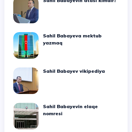
Sahil Babayevin atası kimdir?
Sahil Babayeva mektub
yazmaq
Sahil Babayev vikipediya
Sahil Babayevin elaqe
nomresi