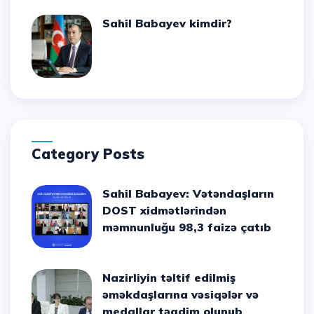
Sahil Babayev kimdir?
Category Posts
Sahil Babayev: Vətəndaşların
DOST xidmətlərindən
məmnunluğu 98,3 faizə çatıb
Nazirliyin təltif edilmiş
əməkdaşlarına vəsiqələr və
medallar təqdim olunub