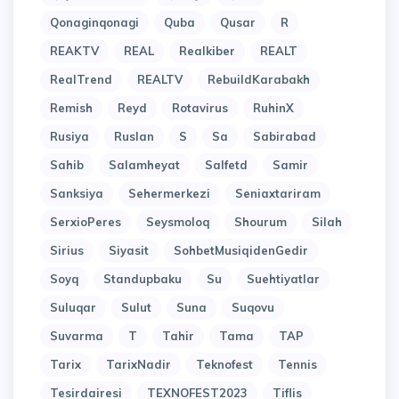
Qonaginqonagi
Quba
Qusar
R
REAKTV
REAL
Realkiber
REALT
RealTrend
REALTV
RebuildKarabakh
Remish
Reyd
Rotavirus
RuhinX
Rusiya
Ruslan
S
Sa
Sabirabad
Sahib
Salamheyat
Salfetd
Samir
Sanksiya
Sehermerkezi
Seniaxtariram
SerxioPeres
Seysmoloq
Shourum
Silah
Sirius
Siyasit
SohbetMusiqidenGedir
Soyq
Standupbaku
Su
Suehtiyatlar
Suluqar
Sulut
Suna
Suqovu
Suvarma
T
Tahir
Tama
TAP
Tarix
TarixNadir
Teknofest
Tennis
Tesirdairesi
TEXNOFEST2023
Tiflis