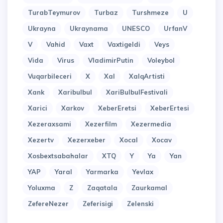
TurabTeymurov
Turbaz
Turshmeze
U
Ukrayna
Ukraynama
UNESCO
UrfanV
V
Vahid
Vaxt
Vaxtigeldi
Veys
Vida
Virus
VladimirPutin
Voleybol
Vuqarbileceri
X
Xal
XalqArtisti
Xank
Xaribulbul
XariBulbulFestivali
Xarici
Xarkov
XeberEretsi
XeberErtesi
Xezeraxsami
Xezerfilm
Xezermedia
Xezertv
Xezerxeber
Xocal
Xocav
Xosbextsabahalar
XTQ
Y
Ya
Yan
YAP
Yaral
Yarmarka
Yevlax
Yoluxma
Z
Zaqatala
Zaurkamal
ZefereNezer
Zeferisigi
Zelenski