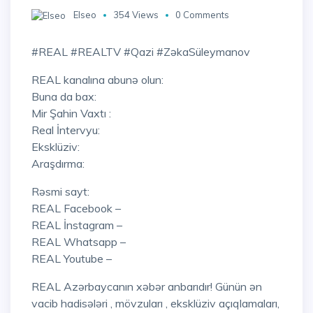
Elseo
354 Views
0 Comments
#REAL #REALTV #Qazi #ZəkaSüleymanov
REAL kanalına abunə olun:
Buna da bax:
Mir Şahin Vaxtı :
Real İntervyu:
Eksklüziv:
Araşdırma:
Rəsmi sayt:
REAL Facebook –
REAL İnstagram –
REAL Whatsapp –
REAL Youtube –
REAL Azərbaycanın xəbər anbarıdır! Günün ən
vacib hadisələri , mövzuları , eksklüziv açıqlamaları,