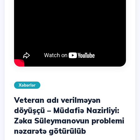
Xəbərlər
Veteran adı verilməyən
döyüşçü – Müdafiə Nazirliyi:
Zəka Süleymanovun problemi
nəzarətə götürülüb