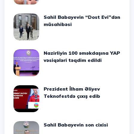
Sahil Babayevin “Dost Evi”dən
müsahibəsi
Nazirliyin 100 əməkdaşına YAP
vəsiqələri təqdim edildi
Prezident İlham Əliyev
Teknofestdə çıxış edib
Sahil Babayevin son cixisi