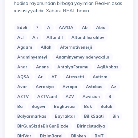
hadisə rayonundan birbaşa yayımları Real-ın əsas
xüsusiyyətidir. Xəbərə REAL baxın..
5de5
7
A
AAYDA
Ab
Abid
Acl
Afi
Aftandil
Aftandilisrafilov
Agdam
Allah
Alternativenerji
Anaminyemeyi
Anaminyemeyindenyoxdur
Anar
Anons
AntalyaForumu
AqilAbbas
AQSA
Ar
AT
Atesxetti
Autizm
Avar
Avrasiya
Avropa
Avtobus
Az
AZTV
AZTVcanl
AZV
Azvision
B
Ba
Bagevi
Baghavasi
Bak
Balak
Balyarmarkas
Bayraktar
BilikSaati
Bin
BirGunSizdeBirGunBizde
Birincistudiya
BiriVar
BizimBarel
Blinken
BMT