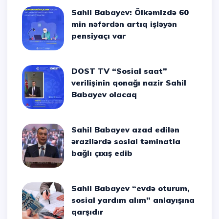
Sahil Babayev: Ölkəmizdə 60
min nəfərdən artıq işləyən
pensiyaçı var
DOST TV “Sosial saat”
verilişinin qonağı nazir Sahil
Babayev olacaq
Sahil Babayev azad edilən
ərazilərdə sosial təminatla
bağlı çıxış edib
Sahil Babayev “evdə oturum,
sosial yardım alım” anlayışına
qarşıdır