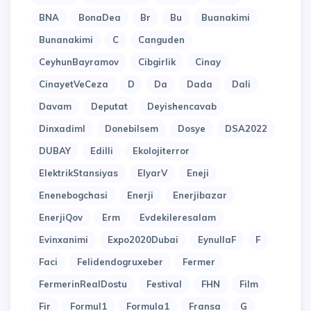
BNA
BonaDea
Br
Bu
Buanakimi
Bunanakimi
C
Canguden
CeyhunBayramov
Cibgirlik
Cinay
CinayetVeCeza
D
Da
Dada
Dali
Davam
Deputat
Deyishencavab
Dinxadiml
Donebilsem
Dosye
DSA2022
DUBAY
Edilli
Ekolojiterror
ElektrikStansiyas
ElyarV
Eneji
Enenebogchasi
Enerji
Enerjibazar
EnerjiQov
Erm
Evdekileresalam
Evinxanimi
Expo2020Dubai
EynullaF
F
Faci
Felidendogruxeber
Fermer
FermerinRealDostu
Festival
FHN
Film
Fir
Formul1
Formula1
Fransa
G