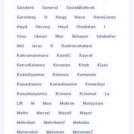
Genderb
General
GezekBishirek
Goranboy
H
Haqq
Hava
HavaLiman
Hayd
Hersoq
Heyd
Hindistan
I
Iclas
Idman
Iftar
Ikilioyun
Islahatlar
Itkil
Ixrac
K
Kadrlarshobesi
Kahramanmara
KamilC
Kayrat
KetrinKolonna
Kinomen
Kitab
Kiyev
Kodadiyasma
Kolonna
Komando
Komedixana
Komedixanim
Komediya
Konuldunyamiz
Krimina
Kriminal
La
Lift
M
Maa
Makron
Malayziya
Malta
Marsel
Masall
Mayor
Mehriban
MehribanV
Meksika
Meliorativt
Meloman
Meloman7