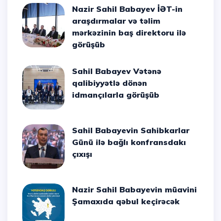
Nazir Sahil Babayev İƏT-in
araşdırmalar və təlim
mərkəzinin baş direktoru ilə
görüşüb
Sahil Babayev Vətənə
qalibiyyətlə dönən
idmançılarla görüşüb
Sahil Babayevin Sahibkarlar
Günü ilə bağlı konfransdakı
çıxışı
Nazir Sahil Babayevin müavini
Şamaxıda qəbul keçirəcək