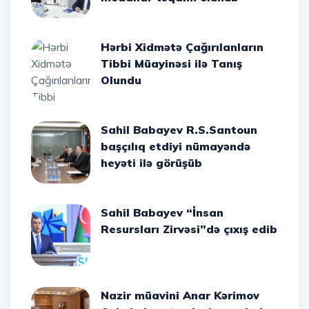
Hərbi Xidmətə Çağırılanların
Tibbi Müayinəsi ilə Tanış
Olundu
Sahil Babayev R.S.Santoun
başçılıq etdiyi nümayəndə
heyəti ilə görüşüb
Sahil Babayev “İnsan
Resursları Zirvəsi”də çıxış edib
Nazir müavini Anar Kərimov