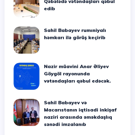
Qəbələdə vətəndaşları qəbul
edib
Sahil Babayev rumıniyalı
həmkarı ilə görüş keçirib
Nazir müavini Anar Əliyev
Göygöl rayonunda
vətəndaşları qəbul edəcək.
Sahil Babayev və
Macarıstanın iqtisadi inkişaf
naziri arasında əməkdaşlıq
sənədi imzalanıb