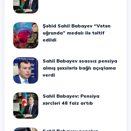
Şəhid Sahil Babayev “Vətən
uğrunda” medalı ilə təltif
edildi
Sahil Babayev əsassız pensiya
almış şəxslərlə bağlı açıqlama
verdi
Sahil Babayev: Pensiya
xərcləri 48 faiz artıb