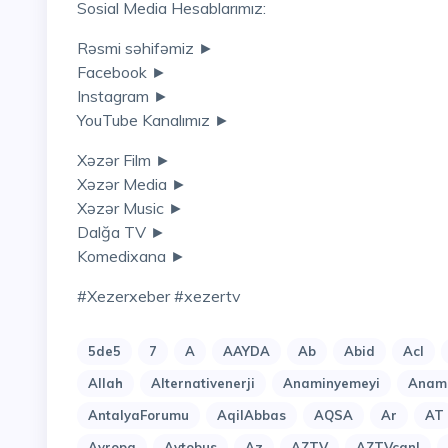
Sosial Media Hesablarımız:
Rəsmi səhifəmiz ►
Facebook ►
Instagram ►
YouTube Kanalımız ►
Xəzər Film ►
Xəzər Media ►
Xəzər Music ►
Dalğa TV ►
Komedixana ►
#xezerxeber #xezertv
5de5
7
A
AAYDA
Ab
Abid
Acl
Allah
Alternativenerji
Anaminyemeyi
Anami
AntalyaForumu
AqilAbbas
AQSA
Ar
AT
Avropa
Avtobus
Az
AZTV
AZTVcanl