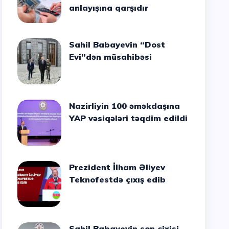
anlayışına qarşıdır
Sahil Babayevin “Dost
Evi”dən müsahibəsi
Nazirliyin 100 əməkdaşına
YAP vəsiqələri təqdim edildi
Prezident İlham Əliyev
Teknofestdə çıxış edib
Sahil Babayevin son cixisi