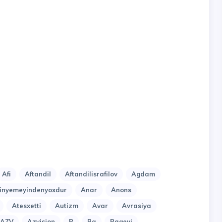
Afi
Aftandil
Aftandilisrafilov
Agdam
nyemeyindenyoxdur
Anar
Anons
Atesxetti
Autizm
Avar
Avrasiya
AZV
Azvision
B
Ba
Bagevi