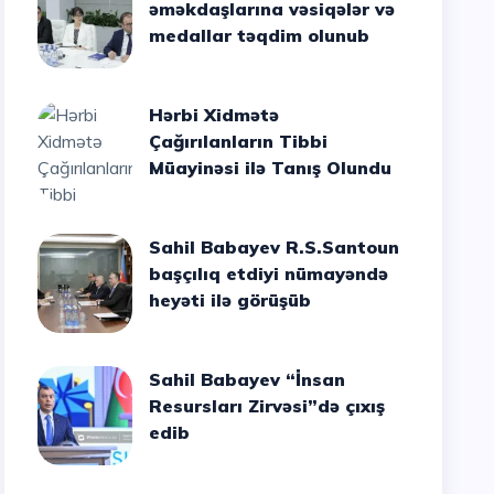
əməkdaşlarına vəsiqələr və
medallar təqdim olunub
Hərbi Xidmətə
Çağırılanların Tibbi
Müayinəsi ilə Tanış Olundu
Sahil Babayev R.S.Santoun
başçılıq etdiyi nümayəndə
heyəti ilə görüşüb
Sahil Babayev “İnsan
Resursları Zirvəsi”də çıxış
edib