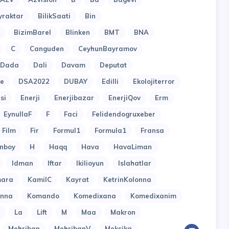
yraktar
BilikSaati
Bin
BizimBarel
Blinken
BMT
BNA
C
Canguden
CeyhunBayramov
Dada
Dali
Davam
Deputat
e
DSA2022
DUBAY
Edilli
Ekolojiterror
si
Enerji
Enerjibazar
EnerjiQov
Erm
EynullaF
F
Faci
Felidendogruxeber
Film
Fir
Formul1
Formula1
Fransa
nboy
H
Haqq
Hava
HavaLiman
Idman
Iftar
Ikilioyun
Islahatlar
ara
KamilC
Kayrat
KetrinKolonna
onna
Komando
Komedixana
Komedixanim
La
Lift
M
Maa
Makron
Mehriban
MehribanV
Meksika