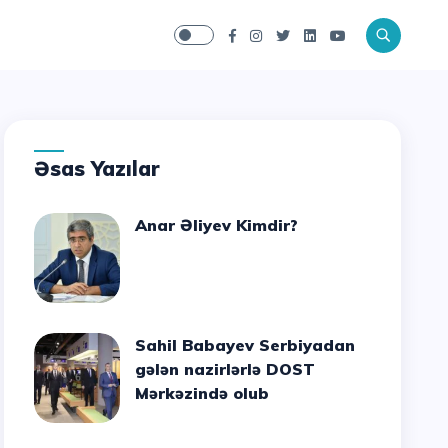
Əsas Yazılar
Anar Əliyev Kimdir?
Sahil Babayev Serbiyadan
gələn nazirlərlə DOST
Mərkəzində olub