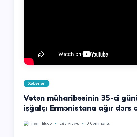
Xəbərlər
Vətən müharibəsinin 35-ci gün
işğalçı Ermənistana ağır dərs 
Elseo
283 Views
0 Comments