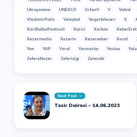
Ukraynama
UNESCO
UrfanV
V
Vahid
VladimirPutin
Voleybol
Vuqarbileceri
X
XariBulbulFestivali
Xarici
Xarkov
XeberEret
Xezermedia
Xezertv
Xezerxeber
Xocal
Yan
YAP
Yaral
Yarmarka
Yevlax
Yol
ZefereNezer
Zeferisigi
Zelenski
Next Post
Təsir Dairəsi – 14.06.2023