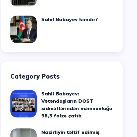
Sahil Babayev kimdir?
Category Posts
Sahil Babayev:
Vətəndaşların DOST
xidmətlərindən məmnunluğu
98,3 faizə çatıb
Nazirliyin təltif edilmiş