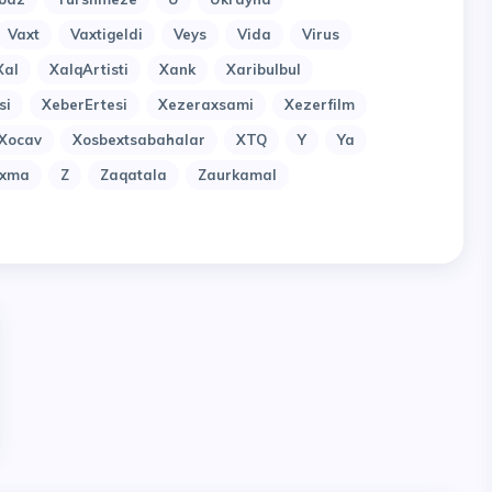
Vaxt
Vaxtigeldi
Veys
Vida
Virus
Xal
XalqArtisti
Xank
Xaribulbul
si
XeberErtesi
Xezeraxsami
Xezerfilm
Xocav
Xosbextsabahalar
XTQ
Y
Ya
uxma
Z
Zaqatala
Zaurkamal