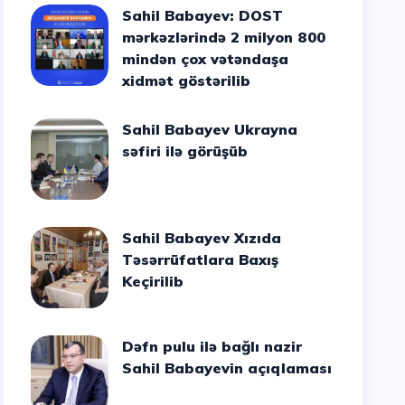
Sahil Babayev: DOST
mərkəzlərində 2 milyon 800
mindən çox vətəndaşa
xidmət göstərilib
Sahil Babayev Ukrayna
səfiri ilə görüşüb
Sahil Babayev Xızıda
Təsərrüfatlara Baxış
Keçirilib
Dəfn pulu ilə bağlı nazir
Sahil Babayevin açıqlaması