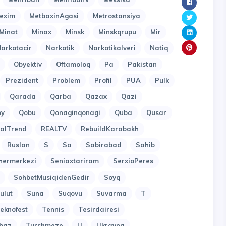
exim
MetbaxinAgasi
Metrostansiya
Minat
Minax
Minsk
Minskqrupu
Mir
arkotacir
Narkotik
Narkotikalveri
Natiq
Obyektiv
Oftamoloq
Pa
Pakistan
Prezident
Problem
Profil
PUA
Pulk
Qarada
Qarba
Qazax
Qazi
oy
Qobu
Qonaginqonagi
Quba
Qusar
alTrend
REALTV
RebuildKarabakh
Ruslan
S
Sa
Sabirabad
Sahib
hermerkezi
Seniaxtariram
SerxioPeres
SohbetMusiqidenGedir
Soyq
ulut
Suna
Suqovu
Suvarma
T
eknofest
Tennis
Tesirdairesi
baz
Turshmeze
U
Ukrayna