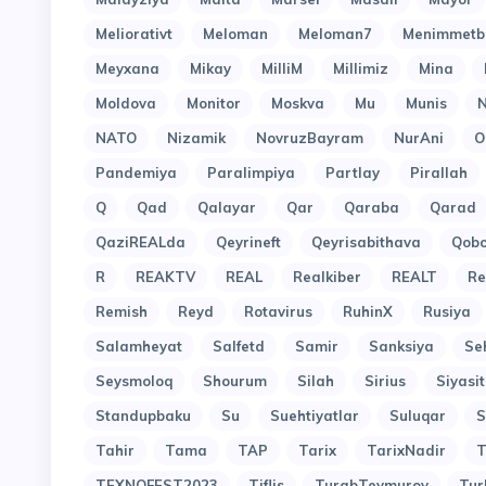
Meliorativt
Meloman
Meloman7
Menimmetb
Meyxana
Mikay
MilliM
Millimiz
Mina
Moldova
Monitor
Moskva
Mu
Munis
N
NATO
Nizamik
NovruzBayram
NurAni
O
Pandemiya
Paralimpiya
Partlay
Pirallah
Q
Qad
Qalayar
Qar
Qaraba
Qarad
QaziREALda
Qeyrineft
Qeyrisabithava
Qob
R
REAKTV
REAL
Realkiber
REALT
Re
Remish
Reyd
Rotavirus
RuhinX
Rusiya
Salamheyat
Salfetd
Samir
Sanksiya
Se
Seysmoloq
Shourum
Silah
Sirius
Siyasit
Standupbaku
Su
Suehtiyatlar
Suluqar
S
Tahir
Tama
TAP
Tarix
TarixNadir
T
TEXNOFEST2023
Tiflis
TurabTeymurov
Tur