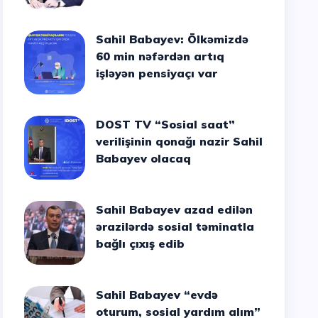
Sahil Babayev: Ölkəmizdə
60 min nəfərdən artıq
işləyən pensiyaçı var
DOST TV “Sosial saat”
verilişinin qonağı nazir Sahil
Babayev olacaq
Sahil Babayev azad edilən
ərazilərdə sosial təminatla
bağlı çıxış edib
Sahil Babayev “evdə
oturum, sosial yardım alım”