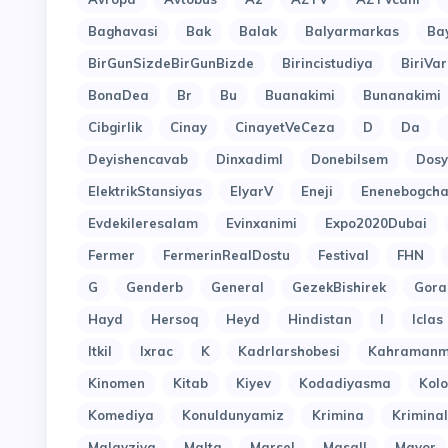
Baghavasi
Bak
Balak
Balyarmarkas
Ba
BirGunSizdeBirGunBizde
Birincistudiya
BiriVar
BonaDea
Br
Bu
Buanakimi
Bunanakimi
Cibgirlik
Cinay
CinayetVeCeza
D
Da
Deyishencavab
Dinxadiml
Donebilsem
Dosy
ElektrikStansiyas
ElyarV
Eneji
Enenebogcha
Evdekileresalam
Evinxanimi
Expo2020Dubai
Fermer
FermerinRealDostu
Festival
FHN
G
Genderb
General
GezekBishirek
Gora
Hayd
Hersoq
Heyd
Hindistan
I
Iclas
Itkil
Ixrac
K
Kadrlarshobesi
Kahramanm
Kinomen
Kitab
Kiyev
Kodadiyasma
Kol
Komediya
Konuldunyamiz
Krimina
Kriminal
Malayziya
Malta
Marsel
Masall
Mayor