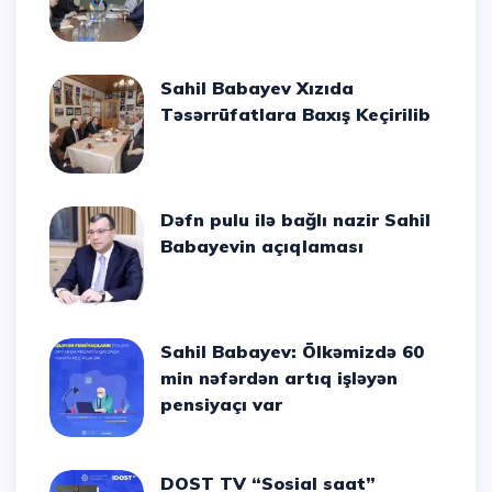
Sahil Babayev Xızıda
Təsərrüfatlara Baxış Keçirilib
Dəfn pulu ilə bağlı nazir Sahil
Babayevin açıqlaması
Sahil Babayev: Ölkəmizdə 60
min nəfərdən artıq işləyən
pensiyaçı var
DOST TV “Sosial saat”