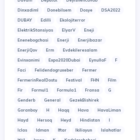
Davam
Deputat
Deyishencavab
Dinxadiml
Donebilsem
Dosye
DSA2022
DUBAY
Edilli
Ekolojiterror
ElektrikStansiyas
ElyarV
Eneji
Enenebogchasi
Enerji
Enerjibazar
EnerjiQov
Erm
Evdekileresalam
Evinxanimi
Expo2020Dubai
EynullaF
F
Faci
Felidendogruxeber
Fermer
FermerinRealDostu
Festival
FHN
Film
Fir
Formul1
Formula1
Fransa
G
Genderb
General
GezekBishirek
Goranboy
H
Haqq
Hava
HavaLiman
Hayd
Hersoq
Heyd
Hindistan
I
Iclas
Idman
Iftar
Ikilioyun
Islahatlar