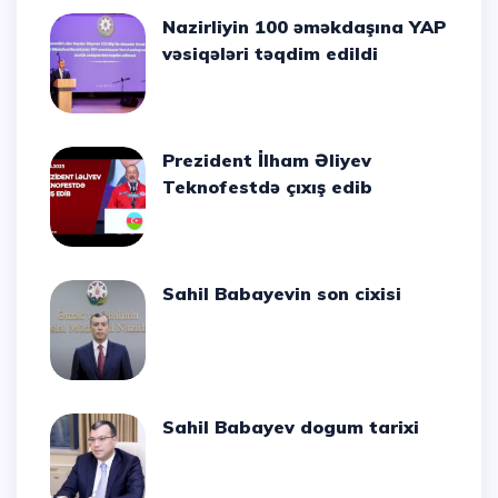
Nazirliyin 100 əməkdaşına YAP
vəsiqələri təqdim edildi
Prezident İlham Əliyev
Teknofestdə çıxış edib
Sahil Babayevin son cixisi
Sahil Babayev dogum tarixi