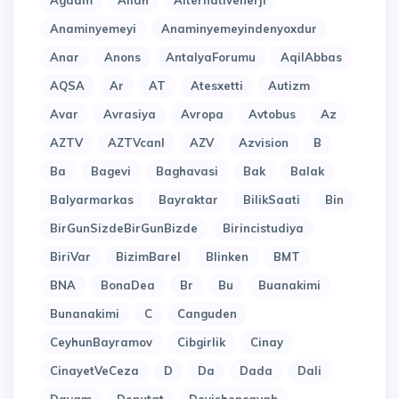
Agdam
Allah
Alternativenerji
Anaminyemeyi
Anaminyemeyindenyoxdur
Anar
Anons
AntalyaForumu
AqilAbbas
AQSA
Ar
AT
Atesxetti
Autizm
Avar
Avrasiya
Avropa
Avtobus
Az
AZTV
AZTVcanl
AZV
Azvision
B
Ba
Bagevi
Baghavasi
Bak
Balak
Balyarmarkas
Bayraktar
BilikSaati
Bin
BirGunSizdeBirGunBizde
Birincistudiya
BiriVar
BizimBarel
Blinken
BMT
BNA
BonaDea
Br
Bu
Buanakimi
Bunanakimi
C
Canguden
CeyhunBayramov
Cibgirlik
Cinay
CinayetVeCeza
D
Da
Dada
Dali