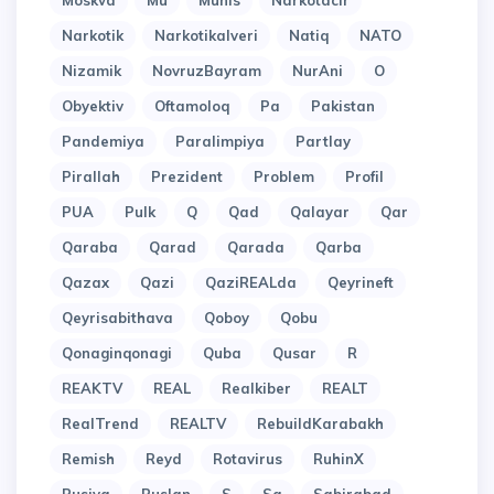
Moskva
Mu
Munis
Narkotacir
Narkotik
Narkotikalveri
Natiq
NATO
Nizamik
NovruzBayram
NurAni
O
Obyektiv
Oftamoloq
Pa
Pakistan
Pandemiya
Paralimpiya
Partlay
Pirallah
Prezident
Problem
Profil
PUA
Pulk
Q
Qad
Qalayar
Qar
Qaraba
Qarad
Qarada
Qarba
Qazax
Qazi
QaziREALda
Qeyrineft
Qeyrisabithava
Qoboy
Qobu
Qonaginqonagi
Quba
Qusar
R
REAKTV
REAL
Realkiber
REALT
RealTrend
REALTV
RebuildKarabakh
Remish
Reyd
Rotavirus
RuhinX