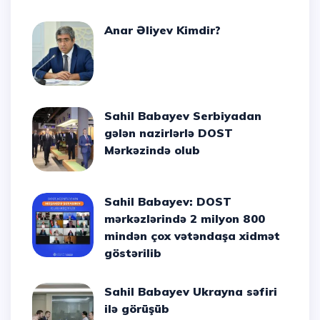
Anar Əliyev Kimdir?
Sahil Babayev Serbiyadan
gələn nazirlərlə DOST
Mərkəzində olub
Sahil Babayev: DOST
mərkəzlərində 2 milyon 800
mindən çox vətəndaşa xidmət
göstərilib
Sahil Babayev Ukrayna səfiri
ilə görüşüb