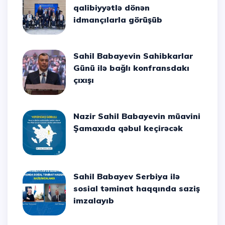
qalibiyyətlə dönən
idmançılarla görüşüb
Sahil Babayevin Sahibkarlar
Günü ilə bağlı konfransdakı
çıxışı
Nazir Sahil Babayevin müavini
Şamaxıda qəbul keçirəcək
Sahil Babayev Serbiya ilə
sosial təminat haqqında saziş
imzalayıb