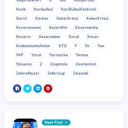
Vuqarbileceri
X
Xal
XalqArtisti
Xank
Xaribulbul
XariBulbulFestivali
Xarici
Xarkov
XeberEretsi
XeberErtesi
Xezeraxsami
Xezerfilm
Xezermedia
Xezertv
Xezerxeber
Xocal
Xocav
Xosbextsabahalar
XTQ
Y
Ya
Yan
YAP
Yaral
Yarmarka
Yevlax
Yoluxma
Z
Zaqatala
Zaurkamal
ZefereNezer
Zeferisigi
Zelenski
Next Post