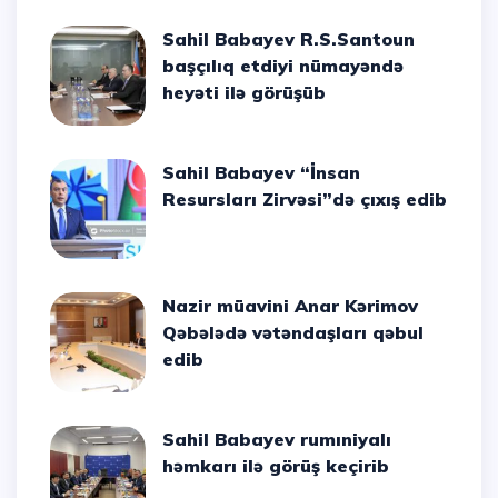
Sahil Babayev R.S.Santoun
başçılıq etdiyi nümayəndə
heyəti ilə görüşüb
Sahil Babayev “İnsan
Resursları Zirvəsi”də çıxış edib
Nazir müavini Anar Kərimov
Qəbələdə vətəndaşları qəbul
edib
Sahil Babayev rumıniyalı
həmkarı ilə görüş keçirib