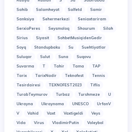
Rusiya
Ruslan
S
Sa
Sabirabad
Sahib
Salamheyat
Salfetd
Samir
Sanksiya
Sehermerkezi
Seniaxtariram
SerxioPeres
Seysmoloq
Shourum
Silah
Sirius
Siyasit
SohbetMusiqidenGedir
Soyq
Standupbaku
Su
Suehtiyatlar
Suluqar
Sulut
Suna
Suqovu
Suvarma
T
Tahir
Tama
TAP
Tarix
TarixNadir
Teknofest
Tennis
Tesirdairesi
TEXNOFEST2023
Tiflis
TurabTeymurov
Turbaz
Turshmeze
U
Ukrayna
Ukraynama
UNESCO
UrfanV
V
Vahid
Vaxt
Vaxtigeldi
Veys
Vida
Virus
VladimirPutin
Voleybol