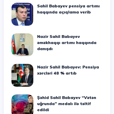
Sahil Babayev pensiya artımı
haqqında açıqlama verib
Nazir Sahil Babayev
əməkhaqqı artımı haqqında
danışdı
Nazir Sahil Babayev: Pensiya
xərcləri 48 % artıb
Şəhid Sahil Babayev “Vətən
uğrunda” medalı ilə təltif
edildi