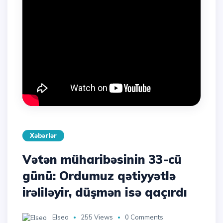
Xəbərlər
Vətən müharibəsinin 33-cü
günü: Ordumuz qətiyyətlə
irəliləyir, düşmən isə qaçırdı
Elseo
255 Views
0 Comments