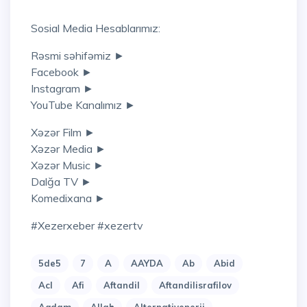
Sosial Media Hesablarımız:
Rəsmi səhifəmiz ►
Facebook ►
Instagram ►
YouTube Kanalımız ►
Xəzər Film ►
Xəzər Media ►
Xəzər Music ►
Dalğa TV ►
Komedixana ►
#xezerxeber #xezertv
5de5
7
A
AAYDA
Ab
Abid
Acl
Afi
Aftandil
Aftandilisrafilov