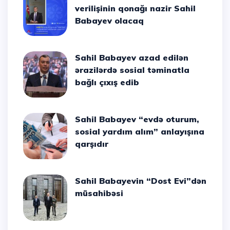
verilişinin qonağı nazir Sahil
Babayev olacaq
Sahil Babayev azad edilən
ərazilərdə sosial təminatla
bağlı çıxış edib
Sahil Babayev “evdə oturum,
sosial yardım alım” anlayışına
qarşıdır
Sahil Babayevin “Dost Evi”dən
müsahibəsi