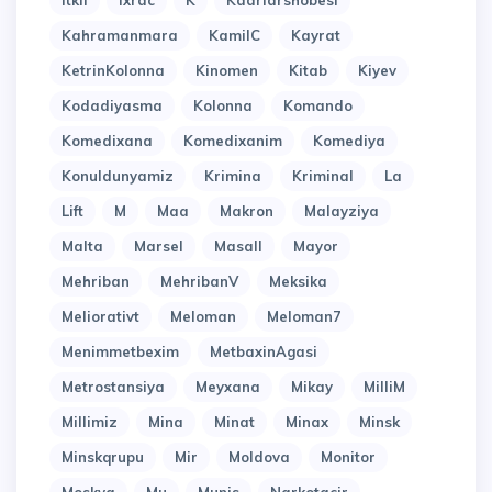
Itkil
Ixrac
K
Kadrlarshobesi
Kahramanmara
KamilC
Kayrat
KetrinKolonna
Kinomen
Kitab
Kiyev
Kodadiyasma
Kolonna
Komando
Komedixana
Komedixanim
Komediya
Konuldunyamiz
Krimina
Kriminal
La
Lift
M
Maa
Makron
Malayziya
Malta
Marsel
Masall
Mayor
Mehriban
MehribanV
Meksika
Meliorativt
Meloman
Meloman7
Menimmetbexim
MetbaxinAgasi
Metrostansiya
Meyxana
Mikay
MilliM
Millimiz
Mina
Minat
Minax
Minsk
Minskqrupu
Mir
Moldova
Monitor