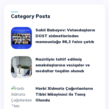
Category Posts
Sahil Babayev: Vətəndaşların
DOST xidmətlərindən
məmnunluğu 98,3 faizə çatıb
Nazirliyin təltif edilmiş
əməkdaşlarına vəsiqələr və
medallar təqdim olunub
Hərbi Xidmətə Çağırılanların
Tibbi Müayinəsi ilə Tanış
Olundu