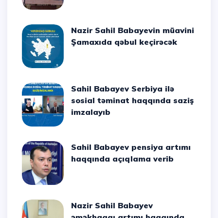
Nazir Sahil Babayevin müavini
Şamaxıda qəbul keçirəcək
Sahil Babayev Serbiya ilə
sosial təminat haqqında saziş
imzalayıb
Sahil Babayev pensiya artımı
haqqında açıqlama verib
Nazir Sahil Babayev
əməkhaqqı artımı haqqında