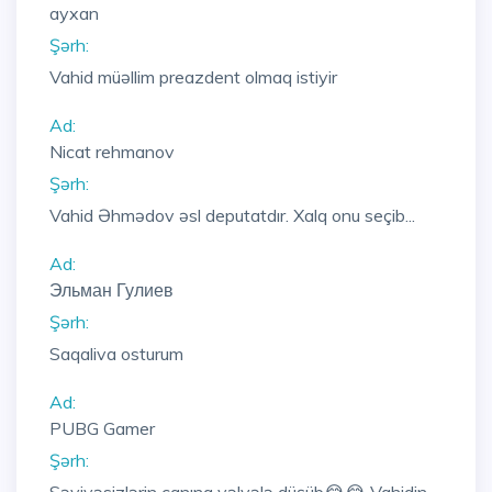
ayxan
Şərh:
Vahid müəllim preazdent olmaq istiyir
Ad:
Nicat rehmanov
Şərh:
Vahid Əhmədov əsl deputatdır. Xalq onu seçib...
Ad:
Эльман Гулиев
Şərh:
Saqaliva osturum
Ad:
PUBG Gamer
Şərh: