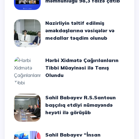
məmnunluğu 98,3 faizə çatıb
Nazirliyin təltif edilmiş
əməkdaşlarına vəsiqələr və
medallar təqdim olunub
Hərbi Xidmətə Çağırılanların
Tibbi Müayinəsi ilə Tanış
Olundu
Sahil Babayev R.S.Santoun
başçılıq etdiyi nümayəndə
heyəti ilə görüşüb
Sahil Babayev “İnsan