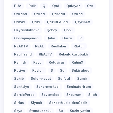
PUA
Pulk
Q
Qad
Qalayar
Qar
Qaraba
Qarad
Qarada
Qarba
Qazax
Qazi
QaziREALda
Qeyrineft
Qeyrisabithava
Qoboy
Qobu
Qonaginqonagi
Quba
Qusar
R
REAKTV
REAL
Realkiber
REALT
RealTrend
REALTV
RebuildKarabakh
Remish
Reyd
Rotavirus
RuhinX
Rusiya
Ruslan
S
Sa
Sabirabad
Sahib
Salamheyat
Salfetd
Samir
Sanksiya
Sehermerkezi
Seniaxtariram
SerxioPeres
Seysmoloq
Shourum
Silah
Sirius
Siyasit
SohbetMusiqidenGedir
Soyq
Standupbaku
Su
Suehtiyatlar