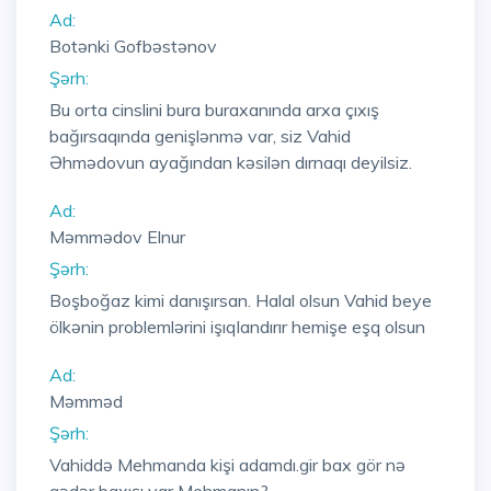
Ad:
Botənki Gofbəstənov
Şərh:
Bu orta cinslini bura buraxanında arxa çıxış
bağırsaqında genişlənmə var, siz Vahid
Əhmədovun ayağından kəsilən dırnaqı deyilsiz.
Ad:
Məmmədov Elnur
Şərh:
Boşboğaz kimi danışırsan. Halal olsun Vahid beye
ölkənin problemlərini işıqlandırır hemişe eşq olsun
Ad:
Məmməd
Şərh:
Vahiddə Mehmanda kişi adamdı.gir bax gör nə