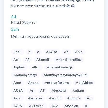
Səviyəsizlərin canına vəlvələ düşüb😂😂 Vahidin
siki hamınızın xırtdəyinə olsun😂😂😂
Ad:
Nıhad Xudıyev
Şərh:
Mehman boyda basina das dussun
5de5
7
A
AAYDA
Ab
Abid
Acl
Afi
Aftandil
Aftandilisrafilov
Agdam
Allah
Alternativenerji
Anaminyemeyi
Anaminyemeyindenyoxdur
Anar
Anons
AntalyaForumu
AqilAbbas
AQSA
Ar
AT
Atesxetti
Autizm
Avar
Avrasiya
Avropa
Avtobus
Az
AZTV
AZTVcanl
AZV
Azvision
B