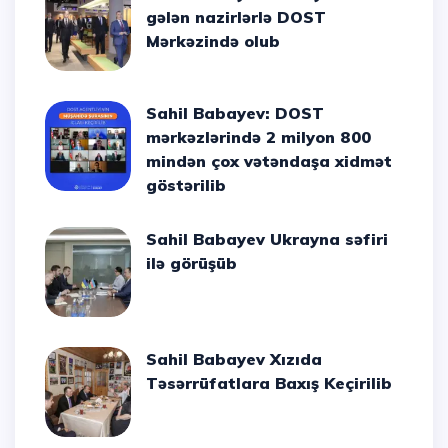
gələn nazirlərlə DOST
Mərkəzində olub
Sahil Babayev: DOST
mərkəzlərində 2 milyon 800
mindən çox vətəndaşa xidmət
göstərilib
Sahil Babayev Ukrayna səfiri
ilə görüşüb
Sahil Babayev Xızıda
Təsərrüfatlara Baxış Keçirilib