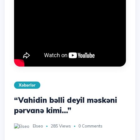
Xəbərlər
“Vahidin bəlli deyil məskəni
pərvanə kimi…”
Elseo
285 Views
0 Comments