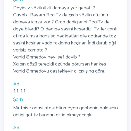
Deyirsiz sözünüzü deməyə yer qəhəti ?
Cavab : Bəyəm RealTv də çıxıb sözün düzünü
deməyə icazə var ? Orda dediglərini RealTv də
deyə bilərdi? O, dəqiqə səsini kesərdiz. Tv-lər canlı
efirdə kimsə hansısa həqiqətləri dilə getirəndə tez
səsini kesirlər yada reklama keçirlər. İndi durub ağıl
verisiz camata ?
Vahid Əhmədov nəyi səf deyib ?
Xalqın gözü tərəzidi özündə görürsən hər kəs
Vahid Əhmədovu dəstəkləyir o, çıxışına görə.
Ad:
11 11
Şərh:
Mir faise anasi atasi bilinmeyen qehbenin balasinin
actigi got tv bunnan artig olmuyacagki
Ad: