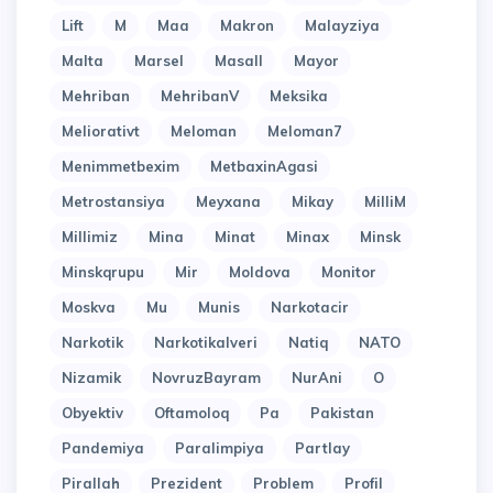
Lift
M
Maa
Makron
Malayziya
Malta
Marsel
Masall
Mayor
Mehriban
MehribanV
Meksika
Meliorativt
Meloman
Meloman7
Menimmetbexim
MetbaxinAgasi
Metrostansiya
Meyxana
Mikay
MilliM
Millimiz
Mina
Minat
Minax
Minsk
Minskqrupu
Mir
Moldova
Monitor
Moskva
Mu
Munis
Narkotacir
Narkotik
Narkotikalveri
Natiq
NATO
Nizamik
NovruzBayram
NurAni
O
Obyektiv
Oftamoloq
Pa
Pakistan
Pandemiya
Paralimpiya
Partlay
Pirallah
Prezident
Problem
Profil