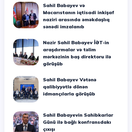
Sahil Babayev və
Macarıstanın iqtisadi inkişaf
naziri arasında əməkdaşlıq
sənədi imzalanıb
Nazir Sahil Babayev İƏT-in
araşdırmalar və təlim
mərkəzinin baş direktoru ilə
görüşüb
Sahil Babayev Vətənə
qalibiyyətlə dönən
idmançılarla görüşüb
Sahil Babayevin Sahibkarlar
Günü ilə bağlı konfransdakı
çıxışı