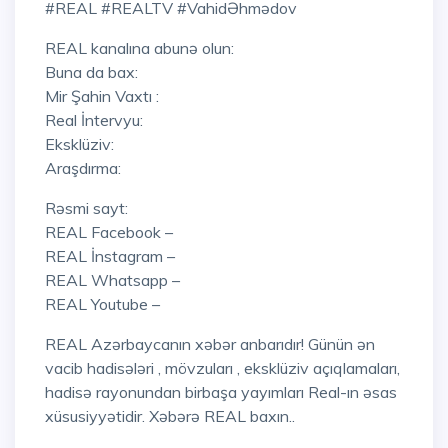
#REAL #REALTV #VahidƏhmədov
REAL kanalına abunə olun:
Buna da bax:
Mir Şahin Vaxtı :
Real İntervyu:
Eksklüziv:
Araşdırma:
Rəsmi sayt:
REAL Facebook –
REAL İnstagram –
REAL Whatsapp –
REAL Youtube –
REAL Azərbaycanın xəbər anbarıdır! Günün ən
vacib hadisələri , mövzuları , eksklüziv açıqlamaları,
hadisə rayonundan birbaşa yayımları Real-ın əsas
xüsusiyyətidir. Xəbərə REAL baxın..