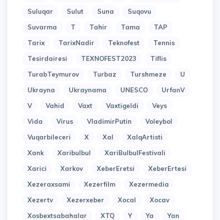
Suluqar
Sulut
Suna
Suqovu
Suvarma
T
Tahir
Tama
TAP
Tarix
TarixNadir
Teknofest
Tennis
Tesirdairesi
TEXNOFEST2023
Tiflis
TurabTeymurov
Turbaz
Turshmeze
U
Ukrayna
Ukraynama
UNESCO
UrfanV
V
Vahid
Vaxt
Vaxtigeldi
Veys
Vida
Virus
VladimirPutin
Voleybol
Vuqarbileceri
X
Xal
XalqArtisti
Xank
Xaribulbul
XariBulbulFestivali
Xarici
Xarkov
XeberEretsi
XeberErtesi
Xezeraxsami
Xezerfilm
Xezermedia
Xezertv
Xezerxeber
Xocal
Xocav
Xosbextsabahalar
XTQ
Y
Ya
Yan