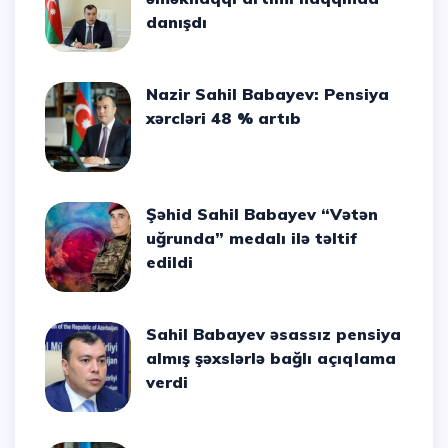
danışdı
Nazir Sahil Babayev: Pensiya
xərcləri 48 % artıb
Şəhid Sahil Babayev “Vətən
uğrunda” medalı ilə təltif
edildi
Sahil Babayev əsassız pensiya
almış şəxslərlə bağlı açıqlama
verdi