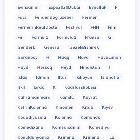
Evinxanimi
Expo2020Dubai
EynullaF
F
Faci
Felidendogruxeber
Fermer
FermerinRealDostu
Festival
FHN
Film
Fir
Formul1
Formula1
Fransa
G
Genderb
General
GezekBishirek
Goranboy
H
Haqq
Hava
HavaLiman
Hayd
Hersoq
Heyd
Hindistan
I
Iclas
Idman
Iftar
Ikilioyun
Islahatlar
Itkil
Ixrac
K
Kadrlarshobesi
Kahramanmara
KamilC
Kayrat
KetrinKolonna
Kinomen
Kitab
Kiyev
Kodadiyasma
Kolonna
Komando
Komedixana
Komedixanim
Komediya
Konuldunyamiz
Krimina
Kriminal
La