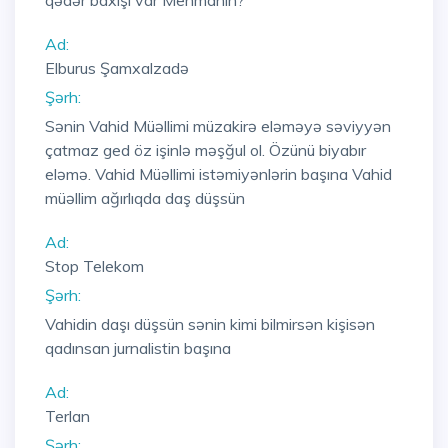
qədər baxışı var Mehmanın?
Ad:
Elburus Şamxalzadə
Şərh:
Sənin Vahid Müəllimi müzakirə eləməyə səviyyən
çatmaz ged öz işinlə məşğul ol. Özünü biyabır
eləmə. Vahid Müəllimi istəmiyənlərin başına Vahid
müəllim ağırlıqda daş düşsün
Ad:
Stop Telekom
Şərh:
Vahidin daşı düşsün sənin kimi bilmirsən kişisən
qadınsan jurnalistin başına
Ad:
Terlan
Şərh: