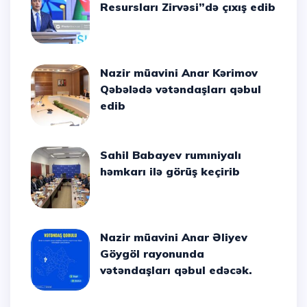
Resursları Zirvəsi”də çıxış edib
Nazir müavini Anar Kərimov
Qəbələdə vətəndaşları qəbul
edib
Sahil Babayev rumıniyalı
həmkarı ilə görüş keçirib
Nazir müavini Anar Əliyev
Göygöl rayonunda
vətəndaşları qəbul edəcək.