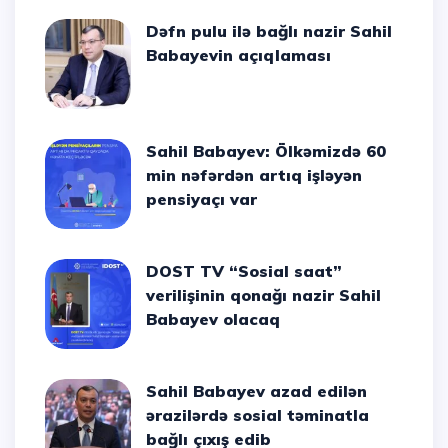
Dəfn pulu ilə bağlı nazir Sahil
Babayevin açıqlaması
Sahil Babayev: Ölkəmizdə 60
min nəfərdən artıq işləyən
pensiyaçı var
DOST TV “Sosial saat”
verilişinin qonağı nazir Sahil
Babayev olacaq
Sahil Babayev azad edilən
ərazilərdə sosial təminatla
bağlı çıxış edib