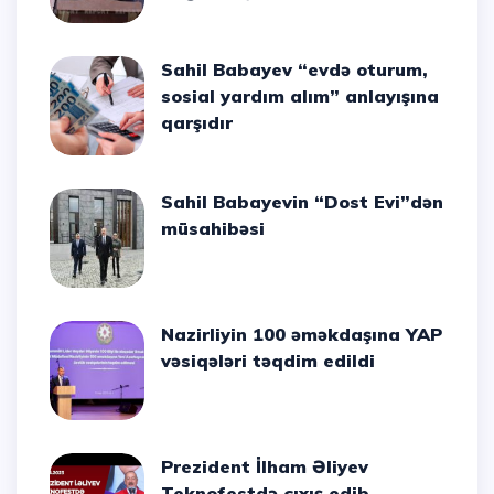
Sahil Babayev “evdə oturum,
sosial yardım alım” anlayışına
qarşıdır
Sahil Babayevin “Dost Evi”dən
müsahibəsi
Nazirliyin 100 əməkdaşına YAP
vəsiqələri təqdim edildi
Prezident İlham Əliyev
Teknofestdə çıxış edib