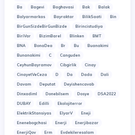
Ba
Bagevi
Baghavasi
Bak
Balak
Balyarmarkas
Bayraktar
BilikSaati
Bin
BirGunSizdeBirGunBizde
Birincistudiya
BiriVar
BizimBarel
Blinken
BMT
BNA
BonaDea
Br
Bu
Buanakimi
Bunanakimi
C
Canguden
CeyhunBayramov
Cibgirlik
Cinay
CinayetVeCeza
D
Da
Dada
Dali
Davam
Deputat
Deyishencavab
Dinxadiml
Donebilsem
Dosye
DSA2022
DUBAY
Edilli
Ekolojiterror
ElektrikStansiyas
ElyarV
Eneji
Enenebogchasi
Enerji
Enerjibazar
EnerjiQov
Erm
Evdekileresalam