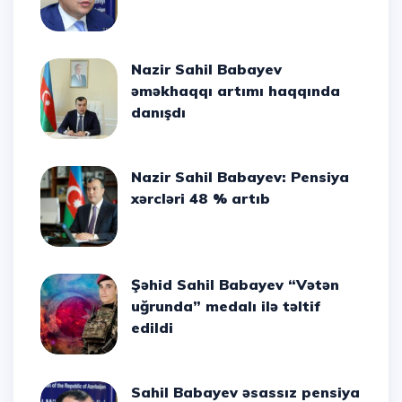
Nazir Sahil Babayev
əməkhaqqı artımı haqqında
danışdı
Nazir Sahil Babayev: Pensiya
xərcləri 48 % artıb
Şəhid Sahil Babayev “Vətən
uğrunda” medalı ilə təltif
edildi
Sahil Babayev əsassız pensiya