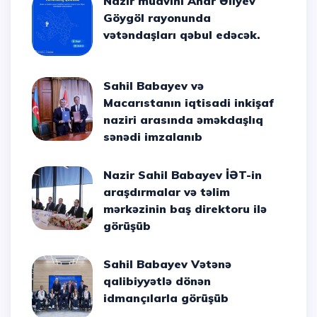
Nazir müavini Anar Əliyev
Göygöl rayonunda
vətəndaşları qəbul edəcək.
Sahil Babayev və
Macarıstanın iqtisadi inkişaf
naziri arasında əməkdaşlıq
sənədi imzalanıb
Nazir Sahil Babayev İƏT-in
araşdırmalar və təlim
mərkəzinin baş direktoru ilə
görüşüb
Sahil Babayev Vətənə
qalibiyyətlə dönən
idmançılarla görüşüb