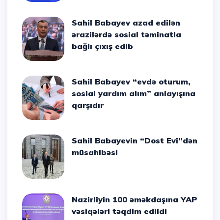
Sahil Babayev azad edilən
ərazilərdə sosial təminatla
bağlı çıxış edib
Sahil Babayev “evdə oturum,
sosial yardım alım” anlayışına
qarşıdır
Sahil Babayevin “Dost Evi”dən
müsahibəsi
Nazirliyin 100 əməkdaşına YAP
vəsiqələri təqdim edildi