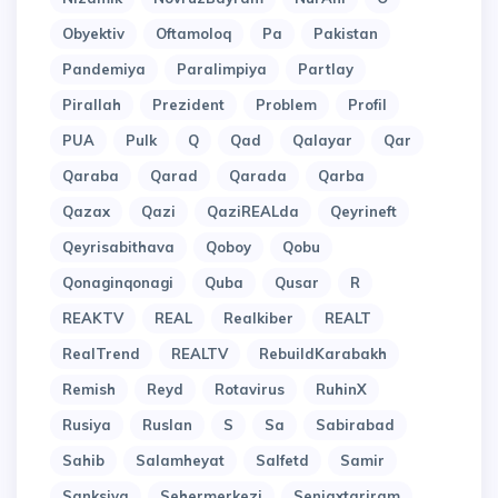
Obyektiv
Oftamoloq
Pa
Pakistan
Pandemiya
Paralimpiya
Partlay
Pirallah
Prezident
Problem
Profil
PUA
Pulk
Q
Qad
Qalayar
Qar
Qaraba
Qarad
Qarada
Qarba
Qazax
Qazi
QaziREALda
Qeyrineft
Qeyrisabithava
Qoboy
Qobu
Qonaginqonagi
Quba
Qusar
R
REAKTV
REAL
Realkiber
REALT
RealTrend
REALTV
RebuildKarabakh
Remish
Reyd
Rotavirus
RuhinX
Rusiya
Ruslan
S
Sa
Sabirabad
Sahib
Salamheyat
Salfetd
Samir
Sanksiya
Sehermerkezi
Seniaxtariram