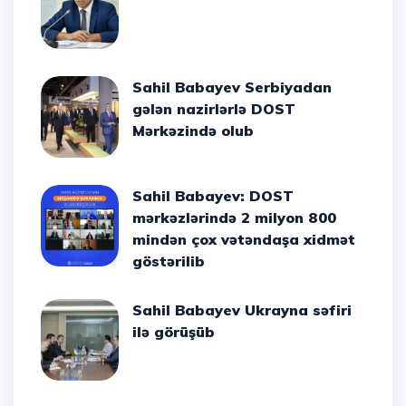
Sahil Babayev Serbiyadan
gələn nazirlərlə DOST
Mərkəzində olub
Sahil Babayev: DOST
mərkəzlərində 2 milyon 800
mindən çox vətəndaşa xidmət
göstərilib
Sahil Babayev Ukrayna səfiri
ilə görüşüb