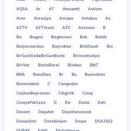
AQSA
Ar
AT
Atesxetti
Autizm
Avar
Avrasiya
Avropa
Avtobus
Az
AZTV
AZTVcanl
AZV
Azvision
B
Ba
Bagevi
Baghavasi
Bak
Balak
Balyarmarkas
Bayraktar
BilikSaati
Bin
BirGunSizdeBirGunBizde
Birincistudiya
BiriVar
BizimBarel
Blinken
BMT
BNA
BonaDea
Br
Bu
Buanakimi
Bunanakimi
C
Canguden
CeyhunBayramov
Cibgirlik
Cinay
CinayetVeCeza
D
Da
Dada
Dali
Davam
Deputat
Deyishencavab
Dinxadiml
Donebilsem
Dosye
DSA2022
DUBAY
Edilli
Ekolojiterror