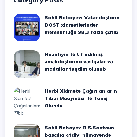
Category Posts
Sahil Babayev: Vətəndaşların
DOST xidmətlərindən
məmnunluğu 98,3 faizə çatıb
Nazirliyin təltif edilmiş
əməkdaşlarına vəsiqələr və
medallar təqdim olunub
Hərbi Xidmətə Çağırılanların
Tibbi Müayinəsi ilə Tanış
Olundu
Sahil Babayev R.S.Santoun
başçılıq etdiyi nümayəndə