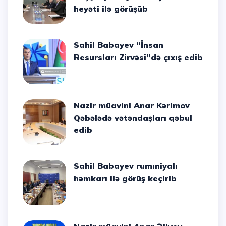
heyəti ilə görüşüb
Sahil Babayev “İnsan
Resursları Zirvəsi”də çıxış edib
Nazir müavini Anar Kərimov
Qəbələdə vətəndaşları qəbul
edib
Sahil Babayev rumıniyalı
həmkarı ilə görüş keçirib