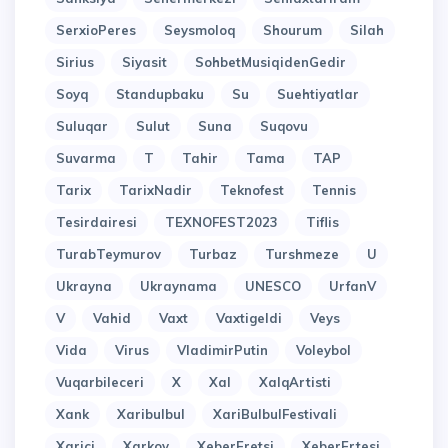
SerxioPeres
Seysmoloq
Shourum
Silah
Sirius
Siyasit
SohbetMusiqidenGedir
Soyq
Standupbaku
Su
Suehtiyatlar
Suluqar
Sulut
Suna
Suqovu
Suvarma
T
Tahir
Tama
TAP
Tarix
TarixNadir
Teknofest
Tennis
Tesirdairesi
TEXNOFEST2023
Tiflis
TurabTeymurov
Turbaz
Turshmeze
U
Ukrayna
Ukraynama
UNESCO
UrfanV
V
Vahid
Vaxt
Vaxtigeldi
Veys
Vida
Virus
VladimirPutin
Voleybol
Vuqarbileceri
X
Xal
XalqArtisti
Xank
Xaribulbul
XariBulbulFestivali
Xarici
Xarkov
XeberEretsi
XeberErtesi