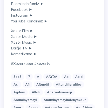
Rəsmi səhifəmiz ►
Facebook ►
Instagram ►
YouTube Kanalımız ►
Xəzər Film ►
Xəzər Media ►
Xəzər Music ►
Dalğa TV ►
Komedixana ►
#xezerxeber #xezertv
5de5
7
A
AAYDA
Ab
Abid
Acl
Afi
Aftandil
Aftandilisrafilov
Agdam
Allah
Alternativenerji
Anaminyemeyi
Anaminyemeyindenyoxdur
Anar
Anons
AntalyaForumu
AqilAbbas