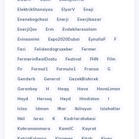
ElektrikStansiyas
ElyarV
Eneji
Enenebogchasi
Enerji
Enerjibazar
EnerjiQov
Erm
Evdekileresalam
Evinxanimi
Expo2020Dubai
EynullaF
F
Faci
Felidendogruxeber
Fermer
FermerinRealDostu
Festival
FHN
Film
Fir
Formul1
Formula1
Fransa
G
Genderb
General
GezekBishirek
Goranboy
H
Haqq
Hava
HavaLiman
Hayd
Hersoq
Heyd
Hindistan
I
Iclas
Idman
Iftar
Ikilioyun
Islahatlar
Itkil
Ixrac
K
Kadrlarshobesi
Kahramanmara
KamilC
Kayrat
KetrinKolonna
Kinomen
Kitab
Kiyev