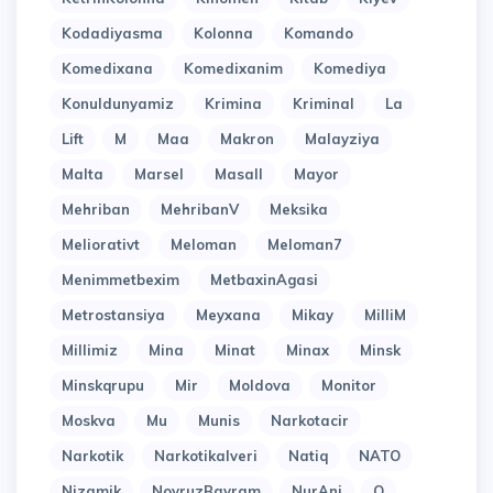
Kodadiyasma
Kolonna
Komando
Komedixana
Komedixanim
Komediya
Konuldunyamiz
Krimina
Kriminal
La
Lift
M
Maa
Makron
Malayziya
Malta
Marsel
Masall
Mayor
Mehriban
MehribanV
Meksika
Meliorativt
Meloman
Meloman7
Menimmetbexim
MetbaxinAgasi
Metrostansiya
Meyxana
Mikay
MilliM
Millimiz
Mina
Minat
Minax
Minsk
Minskqrupu
Mir
Moldova
Monitor
Moskva
Mu
Munis
Narkotacir
Narkotik
Narkotikalveri
Natiq
NATO
Nizamik
NovruzBayram
NurAni
O