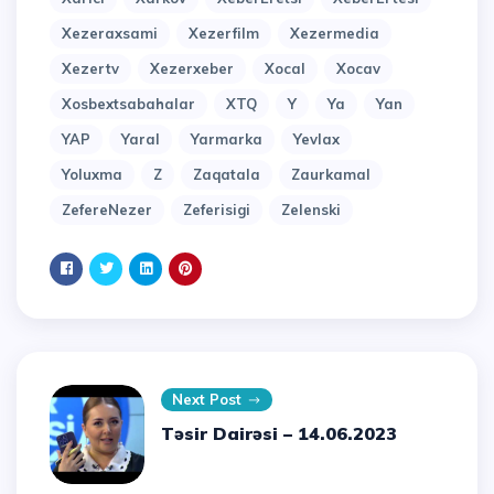
Xezeraxsami
Xezerfilm
Xezermedia
Xezertv
Xezerxeber
Xocal
Xocav
Xosbextsabahalar
XTQ
Y
Ya
Yan
YAP
Yaral
Yarmarka
Yevlax
Yoluxma
Z
Zaqatala
Zaurkamal
ZefereNezer
Zeferisigi
Zelenski
Next Post
Təsir Dairəsi – 14.06.2023