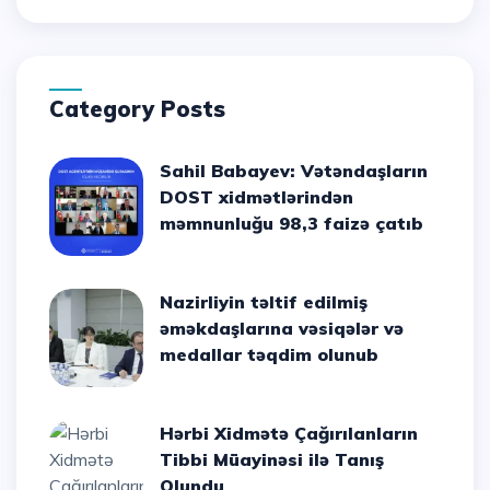
Category Posts
Sahil Babayev: Vətəndaşların
DOST xidmətlərindən
məmnunluğu 98,3 faizə çatıb
Nazirliyin təltif edilmiş
əməkdaşlarına vəsiqələr və
medallar təqdim olunub
Hərbi Xidmətə Çağırılanların
Tibbi Müayinəsi ilə Tanış
Olundu