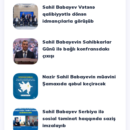
Sahil Babayev Vətənə
qalibiyyətlə dönən
idmançılarla görüşüb
Sahil Babayevin Sahibkarlar
Günü ilə bağlı konfransdakı
çıxışı
Nazir Sahil Babayevin müavini
Şamaxıda qəbul keçirəcək
Sahil Babayev Serbiya ilə
sosial təminat haqqında saziş
imzalayıb