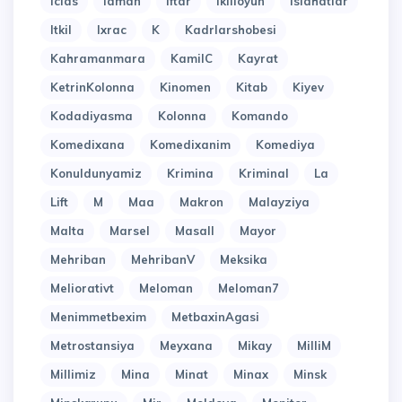
Iclas
Idman
Iftar
Ikilioyun
Islahatlar
Itkil
Ixrac
K
Kadrlarshobesi
Kahramanmara
KamilC
Kayrat
KetrinKolonna
Kinomen
Kitab
Kiyev
Kodadiyasma
Kolonna
Komando
Komedixana
Komedixanim
Komediya
Konuldunyamiz
Krimina
Kriminal
La
Lift
M
Maa
Makron
Malayziya
Malta
Marsel
Masall
Mayor
Mehriban
MehribanV
Meksika
Meliorativt
Meloman
Meloman7
Menimmetbexim
MetbaxinAgasi
Metrostansiya
Meyxana
Mikay
MilliM
Millimiz
Mina
Minat
Minax
Minsk