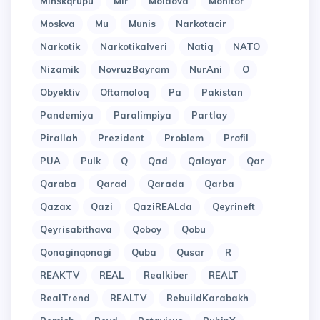
Minskqrupu
Mir
Moldova
Monitor
Moskva
Mu
Munis
Narkotacir
Narkotik
Narkotikalveri
Natiq
NATO
Nizamik
NovruzBayram
NurAni
O
Obyektiv
Oftamoloq
Pa
Pakistan
Pandemiya
Paralimpiya
Partlay
Pirallah
Prezident
Problem
Profil
PUA
Pulk
Q
Qad
Qalayar
Qar
Qaraba
Qarad
Qarada
Qarba
Qazax
Qazi
QaziREALda
Qeyrineft
Qeyrisabithava
Qoboy
Qobu
Qonaginqonagi
Quba
Qusar
R
REAKTV
REAL
Realkiber
REALT
RealTrend
REALTV
RebuildKarabakh