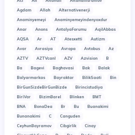
Acl
Afi
Aftandil
Aftandilisrafilov
Agdam
Allah
Alternativenerji
Anaminyemeyi
Anaminyemeyindenyoxdur
Anar
Anons
AntalyaForumu
AqilAbbas
AQSA
Ar
AT
Atesxetti
Autizm
Avar
Avrasiya
Avropa
Avtobus
Az
AZTV
AZTVcanl
AZV
Azvision
B
Ba
Bagevi
Baghavasi
Bak
Balak
Balyarmarkas
Bayraktar
BilikSaati
Bin
BirGunSizdeBirGunBizde
Birincistudiya
BiriVar
BizimBarel
Blinken
BMT
BNA
BonaDea
Br
Bu
Buanakimi
Bunanakimi
C
Canguden
CeyhunBayramov
Cibgirlik
Cinay