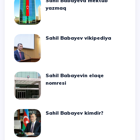
Sahil Babayeva mektub
yazmaq
Sahil Babayev vikipediya
Sahil Babayevin elaqe
nomresi
Sahil Babayev kimdir?