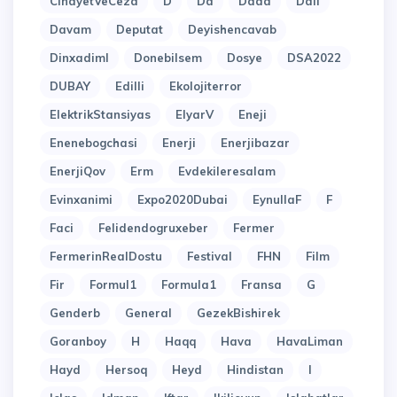
CinayetVeCeza
D
Da
Dada
Dali
Davam
Deputat
Deyishencavab
Dinxadiml
Donebilsem
Dosye
DSA2022
DUBAY
Edilli
Ekolojiterror
ElektrikStansiyas
ElyarV
Eneji
Enenebogchasi
Enerji
Enerjibazar
EnerjiQov
Erm
Evdekileresalam
Evinxanimi
Expo2020Dubai
EynullaF
F
Faci
Felidendogruxeber
Fermer
FermerinRealDostu
Festival
FHN
Film
Fir
Formul1
Formula1
Fransa
G
Genderb
General
GezekBishirek
Goranboy
H
Haqq
Hava
HavaLiman
Hayd
Hersoq
Heyd
Hindistan
I