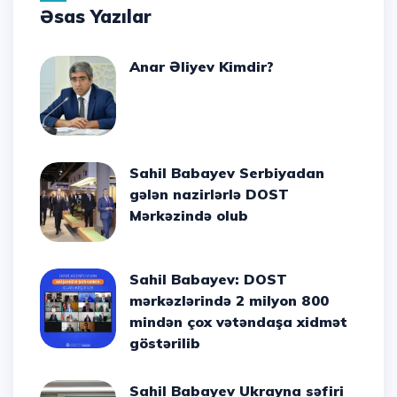
Əsas Yazılar
Anar Əliyev Kimdir?
Sahil Babayev Serbiyadan
gələn nazirlərlə DOST
Mərkəzində olub
Sahil Babayev: DOST
mərkəzlərində 2 milyon 800
mindən çox vətəndaşa xidmət
göstərilib
Sahil Babayev Ukrayna səfiri