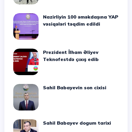
Nazirliyin 100 əməkdaşına YAP
vəsiqələri təqdim edildi
Prezident İlham Əliyev
Teknofestdə çıxış edib
Sahil Babayevin son cixisi
Sahil Babayev dogum tarixi