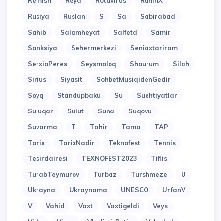
Remish
Reyd
Rotavirus
RuhinX
Rusiya
Ruslan
S
Sa
Sabirabad
Sahib
Salamheyat
Salfetd
Samir
Sanksiya
Sehermerkezi
Seniaxtariram
SerxioPeres
Seysmoloq
Shourum
Silah
Sirius
Siyasit
SohbetMusiqidenGedir
Soyq
Standupbaku
Su
Suehtiyatlar
Suluqar
Sulut
Suna
Suqovu
Suvarma
T
Tahir
Tama
TAP
Tarix
TarixNadir
Teknofest
Tennis
Tesirdairesi
TEXNOFEST2023
Tiflis
TurabTeymurov
Turbaz
Turshmeze
U
Ukrayna
Ukraynama
UNESCO
UrfanV
V
Vahid
Vaxt
Vaxtigeldi
Veys