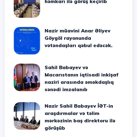
həmkarı ilə görüş keçirib
Nazir müavini Anar Əliyev
Göygöl rayonunda
vətəndaşları qəbul edəcək.
Sahil Babayev və
Macarıstanın iqtisadi inkişaf
naziri arasında əməkdaşlıq
sənədi imzalanıb
Nazir Sahil Babayev İƏT-in
araşdırmalar və təlim
mərkəzinin baş direktoru ilə
görüşüb