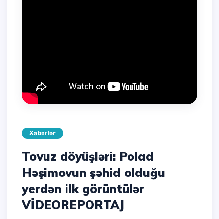
Xəbərlər
Tovuz döyüşləri: Polad
Həşimovun şəhid olduğu
yerdən ilk görüntülər
VİDEOREPORTAJ