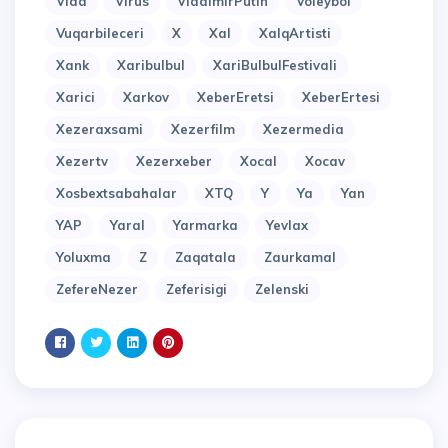
Vida
Virus
VladimirPutin
Voleybol
Vuqarbileceri
X
Xal
XalqArtisti
Xank
Xaribulbul
XariBulbulFestivali
Xarici
Xarkov
XeberEretsi
XeberErtesi
Xezeraxsami
Xezerfilm
Xezermedia
Xezertv
Xezerxeber
Xocal
Xocav
Xosbextsabahalar
XTQ
Y
Ya
Yan
YAP
Yaral
Yarmarka
Yevlax
Yoluxma
Z
Zaqatala
Zaurkamal
ZefereNezer
Zeferisigi
Zelenski