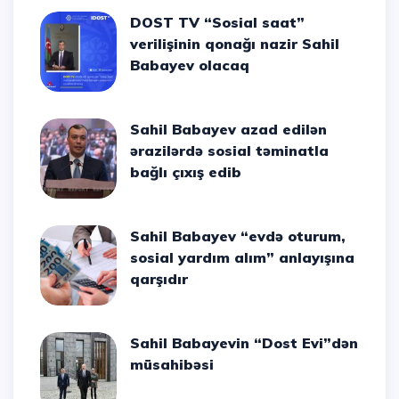
DOST TV “Sosial saat”
verilişinin qonağı nazir Sahil
Babayev olacaq
Sahil Babayev azad edilən
ərazilərdə sosial təminatla
bağlı çıxış edib
Sahil Babayev “evdə oturum,
sosial yardım alım” anlayışına
qarşıdır
Sahil Babayevin “Dost Evi”dən
müsahibəsi