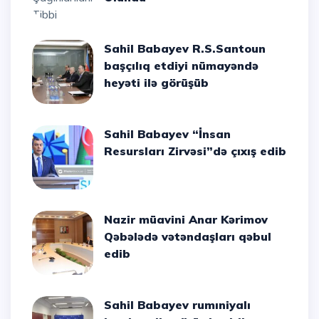
Sahil Babayev R.S.Santoun
başçılıq etdiyi nümayəndə
heyəti ilə görüşüb
Sahil Babayev “İnsan
Resursları Zirvəsi”də çıxış edib
Nazir müavini Anar Kərimov
Qəbələdə vətəndaşları qəbul
edib
Sahil Babayev rumıniyalı