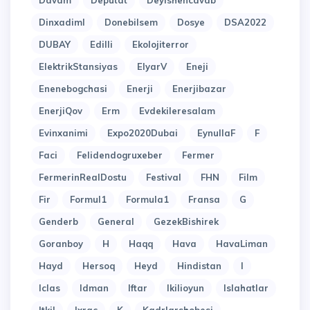
Davam
Deputat
Deyishencavab
Dinxadiml
Donebilsem
Dosye
DSA2022
DUBAY
Edilli
Ekolojiterror
ElektrikStansiyas
ElyarV
Eneji
Enenebogchasi
Enerji
Enerjibazar
EnerjiQov
Erm
Evdekileresalam
Evinxanimi
Expo2020Dubai
EynullaF
F
Faci
Felidendogruxeber
Fermer
FermerinRealDostu
Festival
FHN
Film
Fir
Formul1
Formula1
Fransa
G
Genderb
General
GezekBishirek
Goranboy
H
Haqq
Hava
HavaLiman
Hayd
Hersoq
Heyd
Hindistan
I
Iclas
Idman
Iftar
Ikilioyun
Islahatlar