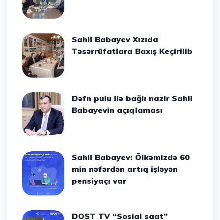
Sahil Babayev Xızıda
Təsərrüfatlara Baxış Keçirilib
Dəfn pulu ilə bağlı nazir Sahil
Babayevin açıqlaması
Sahil Babayev: Ölkəmizdə 60
min nəfərdən artıq işləyən
pensiyaçı var
DOST TV “Sosial saat”