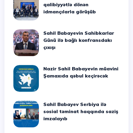
qalibiyyətlə dönən
idmançılarla görüşüb
Sahil Babayevin Sahibkarlar
Günü ilə bağlı konfransdakı
çıxışı
Nazir Sahil Babayevin müavini
Şamaxıda qəbul keçirəcək
Sahil Babayev Serbiya ilə
sosial təminat haqqında saziş
imzalayıb