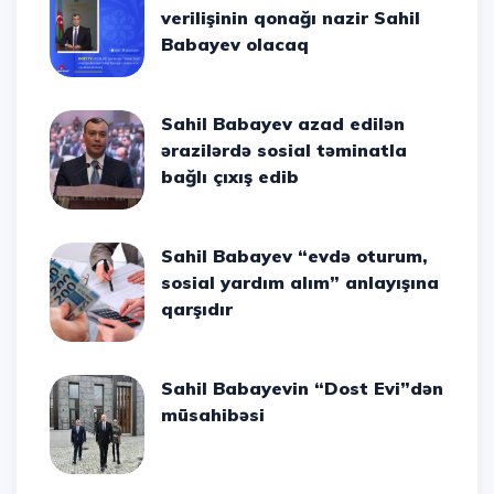
verilişinin qonağı nazir Sahil
Babayev olacaq
Sahil Babayev azad edilən
ərazilərdə sosial təminatla
bağlı çıxış edib
Sahil Babayev “evdə oturum,
sosial yardım alım” anlayışına
qarşıdır
Sahil Babayevin “Dost Evi”dən
müsahibəsi