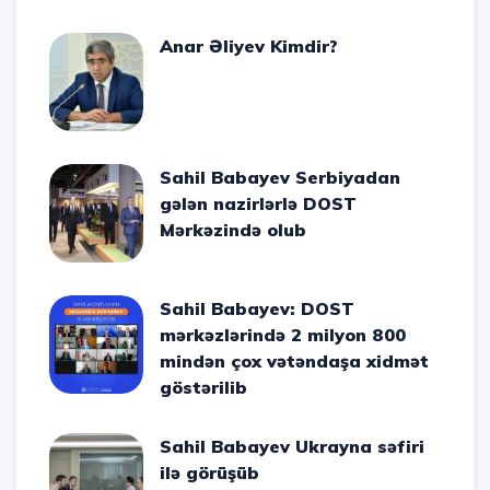
Anar Əliyev Kimdir?
Sahil Babayev Serbiyadan
gələn nazirlərlə DOST
Mərkəzində olub
Sahil Babayev: DOST
mərkəzlərində 2 milyon 800
mindən çox vətəndaşa xidmət
göstərilib
Sahil Babayev Ukrayna səfiri
ilə görüşüb