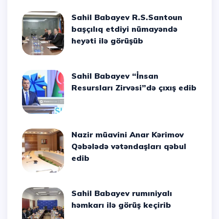
Sahil Babayev R.S.Santoun
başçılıq etdiyi nümayəndə
heyəti ilə görüşüb
Sahil Babayev “İnsan
Resursları Zirvəsi”də çıxış edib
Nazir müavini Anar Kərimov
Qəbələdə vətəndaşları qəbul
edib
Sahil Babayev rumıniyalı
həmkarı ilə görüş keçirib