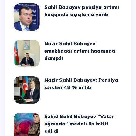
Sahil Babayev pensiya artımı
haqqında açıqlama verib
Nazir Sahil Babayev
əməkhaqqı artımı haqqında
danışdı
Nazir Sahil Babayev: Pensiya
xərcləri 48 % artıb
Şəhid Sahil Babayev “Vətən
uğrunda” medalı ilə təltif
edildi