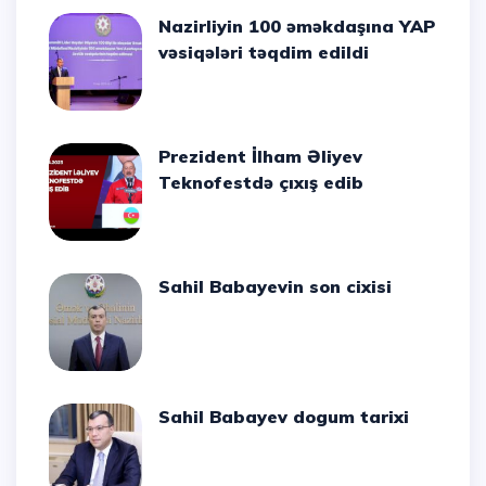
Nazirliyin 100 əməkdaşına YAP
vəsiqələri təqdim edildi
Prezident İlham Əliyev
Teknofestdə çıxış edib
Sahil Babayevin son cixisi
Sahil Babayev dogum tarixi