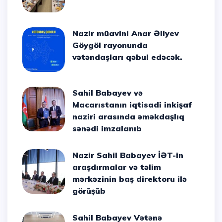
Nazir müavini Anar Əliyev
Göygöl rayonunda
vətəndaşları qəbul edəcək.
Sahil Babayev və
Macarıstanın iqtisadi inkişaf
naziri arasında əməkdaşlıq
sənədi imzalanıb
Nazir Sahil Babayev İƏT-in
araşdırmalar və təlim
mərkəzinin baş direktoru ilə
görüşüb
Sahil Babayev Vətənə