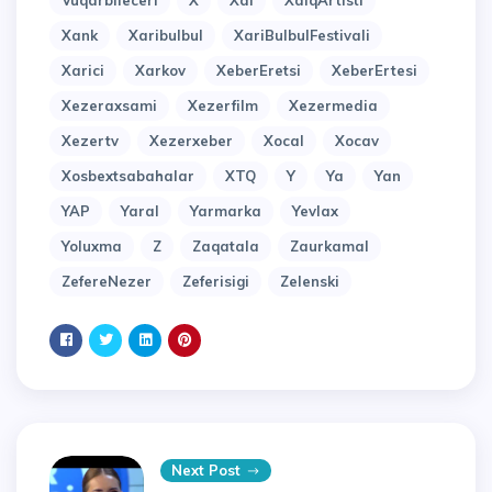
Vuqarbileceri
X
Xal
XalqArtisti
Xank
Xaribulbul
XariBulbulFestivali
Xarici
Xarkov
XeberEretsi
XeberErtesi
Xezeraxsami
Xezerfilm
Xezermedia
Xezertv
Xezerxeber
Xocal
Xocav
Xosbextsabahalar
XTQ
Y
Ya
Yan
YAP
Yaral
Yarmarka
Yevlax
Yoluxma
Z
Zaqatala
Zaurkamal
ZefereNezer
Zeferisigi
Zelenski
Next Post