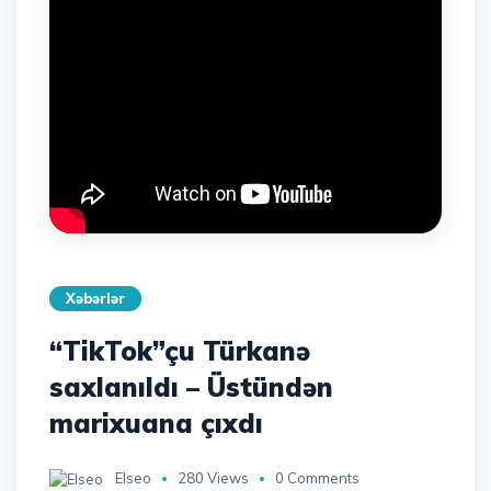
Xəbərlər
“TikTok”çu Türkanə
saxlanıldı – Üstündən
marixuana çıxdı
Elseo
280 Views
0 Comments