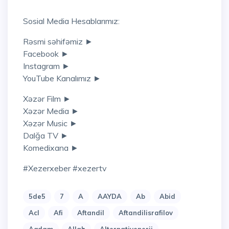
Sosial Media Hesablarımız:
Rəsmi səhifəmiz ►
Facebook ►
Instagram ►
YouTube Kanalımız ►
Xəzər Film ►
Xəzər Media ►
Xəzər Music ►
Dalğa TV ►
Komedixana ►
#xezerxeber #xezertv
5de5
7
A
AAYDA
Ab
Abid
Acl
Afi
Aftandil
Aftandilisrafilov