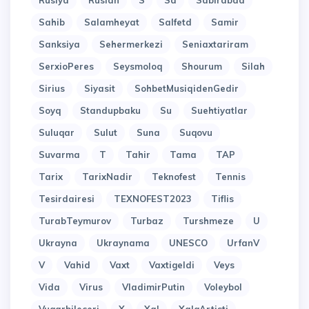
Rusiya
Ruslan
S
Sa
Sabirabad
Sahib
Salamheyat
Salfetd
Samir
Sanksiya
Sehermerkezi
Seniaxtariram
SerxioPeres
Seysmoloq
Shourum
Silah
Sirius
Siyasit
SohbetMusiqidenGedir
Soyq
Standupbaku
Su
Suehtiyatlar
Suluqar
Sulut
Suna
Suqovu
Suvarma
T
Tahir
Tama
TAP
Tarix
TarixNadir
Teknofest
Tennis
Tesirdairesi
TEXNOFEST2023
Tiflis
TurabTeymurov
Turbaz
Turshmeze
U
Ukrayna
Ukraynama
UNESCO
UrfanV
V
Vahid
Vaxt
Vaxtigeldi
Veys
Vida
Virus
VladimirPutin
Voleybol