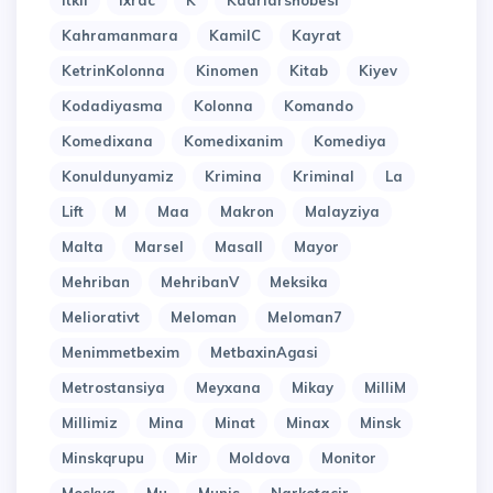
Itkil
Ixrac
K
Kadrlarshobesi
Kahramanmara
KamilC
Kayrat
KetrinKolonna
Kinomen
Kitab
Kiyev
Kodadiyasma
Kolonna
Komando
Komedixana
Komedixanim
Komediya
Konuldunyamiz
Krimina
Kriminal
La
Lift
M
Maa
Makron
Malayziya
Malta
Marsel
Masall
Mayor
Mehriban
MehribanV
Meksika
Meliorativt
Meloman
Meloman7
Menimmetbexim
MetbaxinAgasi
Metrostansiya
Meyxana
Mikay
MilliM
Millimiz
Mina
Minat
Minax
Minsk
Minskqrupu
Mir
Moldova
Monitor