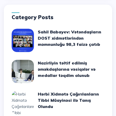
Category Posts
Sahil Babayev: Vətəndaşların
DOST xidmətlərindən
məmnunluğu 98,3 faizə çatıb
Nazirliyin təltif edilmiş
əməkdaşlarına vəsiqələr və
medallar təqdim olunub
Hərbi Xidmətə Çağırılanların
Tibbi Müayinəsi ilə Tanış
Olundu