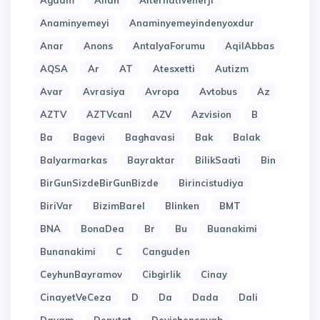
Agdam
Allah
Alternativenerji
Anaminyemeyi
Anaminyemeyindenyoxdur
Anar
Anons
AntalyaForumu
AqilAbbas
AQSA
Ar
AT
Atesxetti
Autizm
Avar
Avrasiya
Avropa
Avtobus
Az
AZTV
AZTVcanl
AZV
Azvision
B
Ba
Bagevi
Baghavasi
Bak
Balak
Balyarmarkas
Bayraktar
BilikSaati
Bin
BirGunSizdeBirGunBizde
Birincistudiya
BiriVar
BizimBarel
Blinken
BMT
BNA
BonaDea
Br
Bu
Buanakimi
Bunanakimi
C
Canguden
CeyhunBayramov
Cibgirlik
Cinay
CinayetVeCeza
D
Da
Dada
Dali