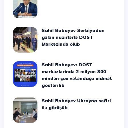
Sahil Babayev Serbiyadan
gələn nazirlərlə DOST
Mərkəzində olub
Sahil Babayev: DOST
mərkəzlərində 2 milyon 800
mindən çox vətəndaşa xidmət
göstərilib
Sahil Babayev Ukrayna səfiri
ilə görüşüb