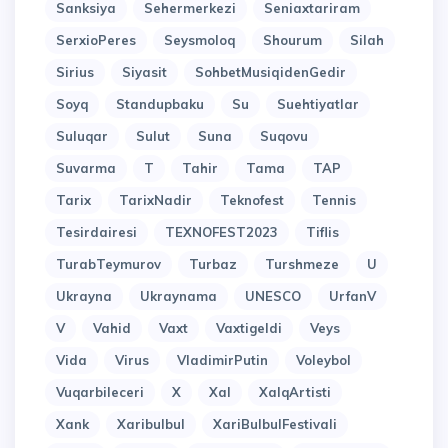
Sanksiya
Sehermerkezi
Seniaxtariram
SerxioPeres
Seysmoloq
Shourum
Silah
Sirius
Siyasit
SohbetMusiqidenGedir
Soyq
Standupbaku
Su
Suehtiyatlar
Suluqar
Sulut
Suna
Suqovu
Suvarma
T
Tahir
Tama
TAP
Tarix
TarixNadir
Teknofest
Tennis
Tesirdairesi
TEXNOFEST2023
Tiflis
TurabTeymurov
Turbaz
Turshmeze
U
Ukrayna
Ukraynama
UNESCO
UrfanV
V
Vahid
Vaxt
Vaxtigeldi
Veys
Vida
Virus
VladimirPutin
Voleybol
Vuqarbileceri
X
Xal
XalqArtisti
Xank
Xaribulbul
XariBulbulFestivali