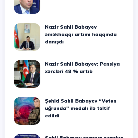
Nazir Sahil Babayev
əməkhaqqı artımı haqqında
danışdı
Nazir Sahil Babayev: Pensiya
xərcləri 48 % artıb
Şəhid Sahil Babayev “Vətən
uğrunda” medalı ilə təltif
edildi
Sahil Babayev əsassız pensiya