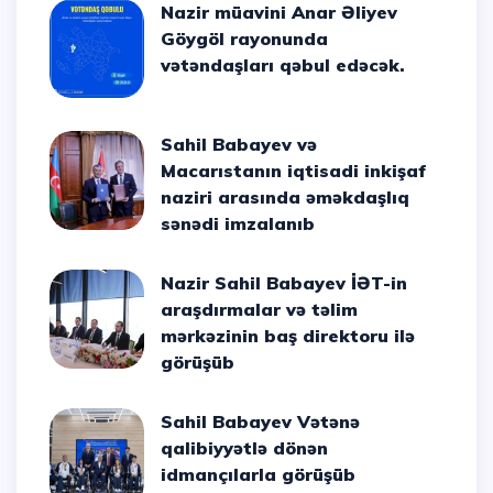
Nazir müavini Anar Əliyev
Göygöl rayonunda
vətəndaşları qəbul edəcək.
Sahil Babayev və
Macarıstanın iqtisadi inkişaf
naziri arasında əməkdaşlıq
sənədi imzalanıb
Nazir Sahil Babayev İƏT-in
araşdırmalar və təlim
mərkəzinin baş direktoru ilə
görüşüb
Sahil Babayev Vətənə
qalibiyyətlə dönən
idmançılarla görüşüb