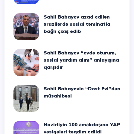
Sahil Babayev azad edilən
ərazilərdə sosial təminatla
bağlı çıxış edib
Sahil Babayev “evdə oturum,
sosial yardım alım” anlayışına
qarşıdır
Sahil Babayevin “Dost Evi”dən
müsahibəsi
Nazirliyin 100 əməkdaşına YAP
vəsiqələri təqdim edildi