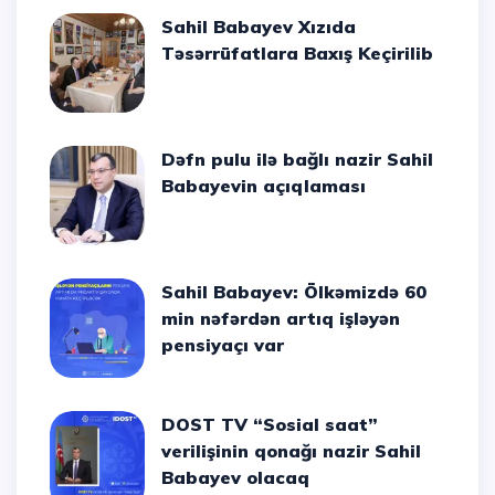
Sahil Babayev Xızıda
Təsərrüfatlara Baxış Keçirilib
Dəfn pulu ilə bağlı nazir Sahil
Babayevin açıqlaması
Sahil Babayev: Ölkəmizdə 60
min nəfərdən artıq işləyən
pensiyaçı var
DOST TV “Sosial saat”
verilişinin qonağı nazir Sahil
Babayev olacaq