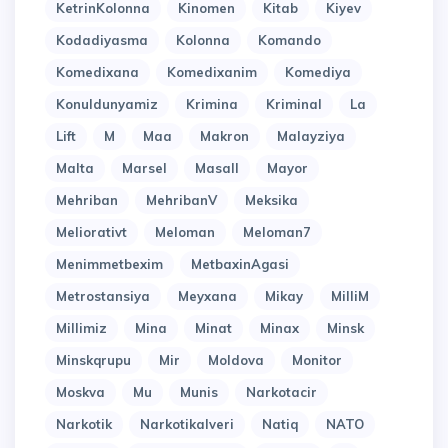
KetrinKolonna
Kinomen
Kitab
Kiyev
Kodadiyasma
Kolonna
Komando
Komedixana
Komedixanim
Komediya
Konuldunyamiz
Krimina
Kriminal
La
Lift
M
Maa
Makron
Malayziya
Malta
Marsel
Masall
Mayor
Mehriban
MehribanV
Meksika
Meliorativt
Meloman
Meloman7
Menimmetbexim
MetbaxinAgasi
Metrostansiya
Meyxana
Mikay
MilliM
Millimiz
Mina
Minat
Minax
Minsk
Minskqrupu
Mir
Moldova
Monitor
Moskva
Mu
Munis
Narkotacir
Narkotik
Narkotikalveri
Natiq
NATO