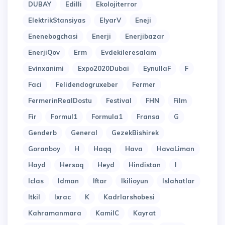
DUBAY
Edilli
Ekolojiterror
ElektrikStansiyas
ElyarV
Eneji
Enenebogchasi
Enerji
Enerjibazar
EnerjiQov
Erm
Evdekileresalam
Evinxanimi
Expo2020Dubai
EynullaF
F
Faci
Felidendogruxeber
Fermer
FermerinRealDostu
Festival
FHN
Film
Fir
Formul1
Formula1
Fransa
G
Genderb
General
GezekBishirek
Goranboy
H
Haqq
Hava
HavaLiman
Hayd
Hersoq
Heyd
Hindistan
I
Iclas
Idman
Iftar
Ikilioyun
Islahatlar
Itkil
Ixrac
K
Kadrlarshobesi
Kahramanmara
KamilC
Kayrat