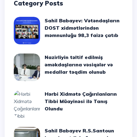
Category Posts
Sahil Babayev: Vətəndaşların
DOST xidmətlərindən
məmnunluğu 98,3 faizə çatıb
Nazirliyin təltif edilmiş
əməkdaşlarına vəsiqələr və
medallar təqdim olunub
Hərbi Xidmətə Çağırılanların
Tibbi Müayinəsi ilə Tanış
Olundu
Sahil Babayev R.S.Santoun