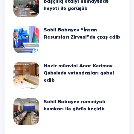
başçılıq etdiyi nümayəndə
heyəti ilə görüşüb
Sahil Babayev “İnsan
Resursları Zirvəsi”də çıxış edib
Nazir müavini Anar Kərimov
Qəbələdə vətəndaşları qəbul
edib
Sahil Babayev rumıniyalı
həmkarı ilə görüş keçirib