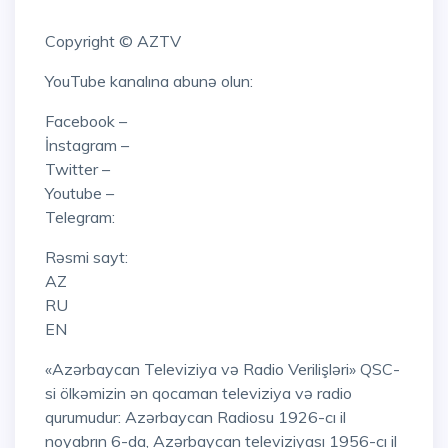
Copyright © AZTV
YouTube kanalına abunə olun:
Facebook –
İnstagram –
Twitter –
Youtube –
Telegram:
Rəsmi sayt:
AZ
RU
EN
«Azərbaycan Televiziya və Radio Verilişləri» QSC-
si ölkəmizin ən qocaman televiziya və radio
qurumudur: Azərbaycan Radiosu 1926-cı il
noyabrın 6-da, Azərbaycan televiziyası 1956-cı il