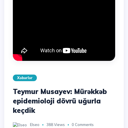
Xəbərlər
Teymur Musayev: Mürəkkəb
epidemioloji dövrü uğurla
keçdik
Elseo
388 Views
0 Comments