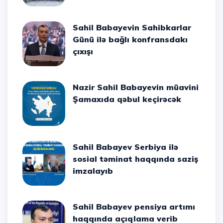
Sahil Babayevin Sahibkarlar
Günü ilə bağlı konfransdakı
çıxışı
Nazir Sahil Babayevin müavini
Şamaxıda qəbul keçirəcək
Sahil Babayev Serbiya ilə
sosial təminat haqqında saziş
imzalayıb
Sahil Babayev pensiya artımı
haqqında açıqlama verib