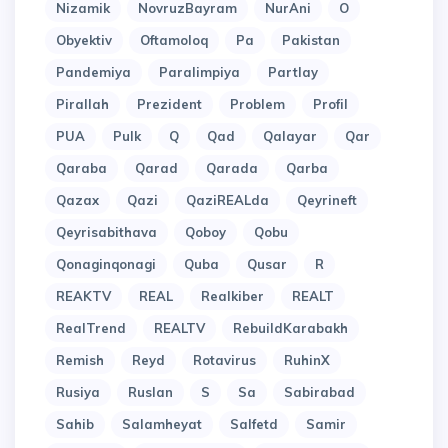
Nizamik
NovruzBayram
NurAni
O
Obyektiv
Oftamoloq
Pa
Pakistan
Pandemiya
Paralimpiya
Partlay
Pirallah
Prezident
Problem
Profil
PUA
Pulk
Q
Qad
Qalayar
Qar
Qaraba
Qarad
Qarada
Qarba
Qazax
Qazi
QaziREALda
Qeyrineft
Qeyrisabithava
Qoboy
Qobu
Qonaginqonagi
Quba
Qusar
R
REAKTV
REAL
Realkiber
REALT
RealTrend
REALTV
RebuildKarabakh
Remish
Reyd
Rotavirus
RuhinX
Rusiya
Ruslan
S
Sa
Sabirabad
Sahib
Salamheyat
Salfetd
Samir