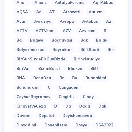
Anar
Anons
AntalyaForumu
AqilAbbas
AQSA
Ar
AT
Atesxetti
Autizm
Avar
Avrasiya
Avropa
Avtobus
Az
AZTV
AZTVcanl
AZV
Azvision
B
Ba
Bagevi
Baghavasi
Bak
Balak
Balyarmarkas
Bayraktar
BilikSaati
Bin
BirGunSizdeBirGunBizde
Birincistudiya
BiriVar
BizimBarel
Blinken
BMT
BNA
BonaDea
Br
Bu
Buanakimi
Bunanakimi
C
Canguden
CeyhunBayramov
Cibgirlik
Cinay
CinayetVeCeza
D
Da
Dada
Dali
Davam
Deputat
Deyishencavab
Dinxadiml
Donebilsem
Dosye
DSA2022