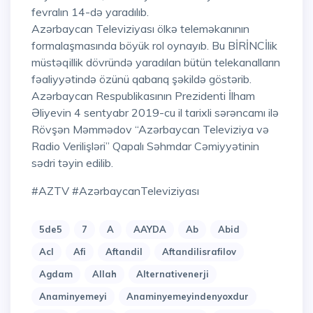
fevralın 14-də yaradılıb.
Azərbaycan Televiziyası ölkə teleməkanının
formalaşmasında böyük rol oynayıb. Bu BİRİNCİlik
müstəqillik dövründə yaradılan bütün telekanalların
fəaliyyətində özünü qabarıq şəkildə göstərib.
Azərbaycan Respublikasının Prezidenti İlham
Əliyevin 4 sentyabr 2019-cu il tarixli sərəncamı ilə
Rövşən Məmmədov “Azərbaycan Televiziya və
Radio Verilişləri” Qapalı Səhmdar Cəmiyyətinin
sədri təyin edilib.
#AZTV #AzərbaycanTeleviziyası
5de5
7
A
AAYDA
Ab
Abid
Acl
Afi
Aftandil
Aftandilisrafilov
Agdam
Allah
Alternativenerji
Anaminyemeyi
Anaminyemeyindenyoxdur