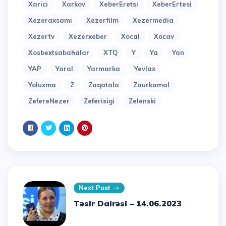
Xarici
Xarkov
XeberEretsi
XeberErtesi
Xezeraxsami
Xezerfilm
Xezermedia
Xezertv
Xezerxeber
Xocal
Xocav
Xosbextsabahalar
XTQ
Y
Ya
Yan
YAP
Yaral
Yarmarka
Yevlax
Yoluxma
Z
Zaqatala
Zaurkamal
ZefereNezer
Zeferisigi
Zelenski
Next Post
Təsir Dairəsi – 14.06.2023