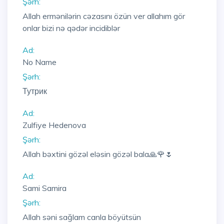
Şərh:
Allah ermənilərin cəzasını özün ver allahım gör
onlar bizi nə qədər incidiblər
Ad:
No Name
Şərh:
Тутрик
Ad:
Zulfiye Hedenova
Şərh:
Allah bəxtini gözəl eləsin gözəl bala🙏🌹🌷
Ad:
Sami Samira
Şərh:
Allah səni sağlam canla böyütsün