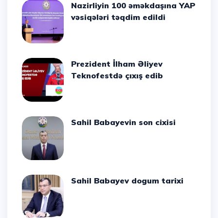
Nazirliyin 100 əməkdaşına YAP
vəsiqələri təqdim edildi
Prezident İlham Əliyev
Teknofestdə çıxış edib
Sahil Babayevin son cixisi
Sahil Babayev dogum tarixi