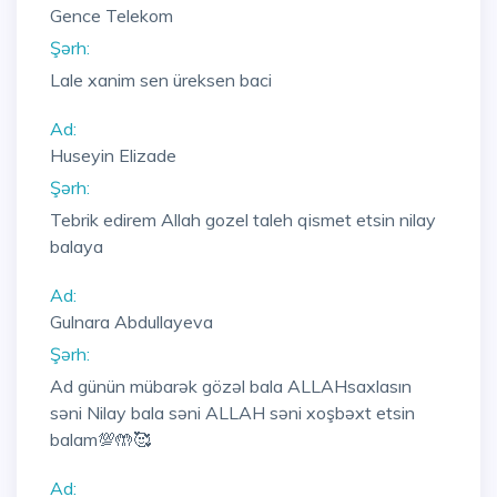
Gence Telekom
Şərh:
Lale xanim sen üreksen baci
Ad:
Huseyin Elizade
Şərh:
Tebrik edirem Allah gozel taleh qismet etsin nilay
balaya
Ad:
Gulnara Abdullayeva
Şərh:
Ad günün mübarək gözəl bala ALLAHsaxlasın
səni Nilay bala səni ALLAH səni xoşbəxt etsin
balam💯🤲🥰
Ad: