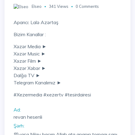
Elseo
341 Views
0 Comments
Aparıcı: Lalə Azərtaş
Bizim Kanallar :
Xəzər Media ►
Xəzər Music ►
Xəzər Film ►
Xəzər Xəbər ►
Dalğa TV ►
Telegram Kanalımız ►
#xezermedia #xezertv #tesirdairesi
Ad:
revan hesenli
Şərh:
💯yaşa Nilay bacım Allah ata ananın torpaqı sanı