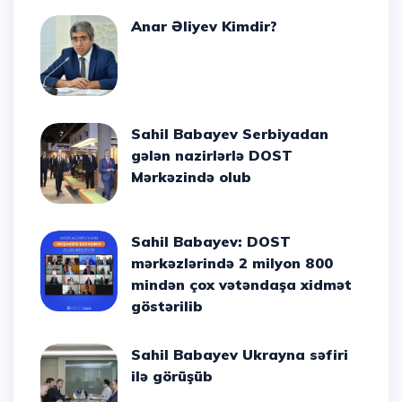
Anar Əliyev Kimdir?
Sahil Babayev Serbiyadan
gələn nazirlərlə DOST
Mərkəzində olub
Sahil Babayev: DOST
mərkəzlərində 2 milyon 800
mindən çox vətəndaşa xidmət
göstərilib
Sahil Babayev Ukrayna səfiri
ilə görüşüb