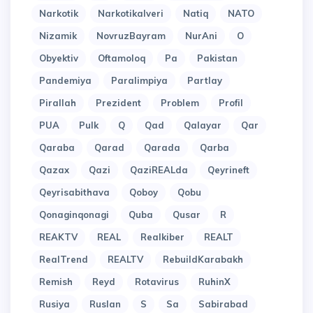
Narkotik
Narkotikalveri
Natiq
NATO
Nizamik
NovruzBayram
NurAni
O
Obyektiv
Oftamoloq
Pa
Pakistan
Pandemiya
Paralimpiya
Partlay
Pirallah
Prezident
Problem
Profil
PUA
Pulk
Q
Qad
Qalayar
Qar
Qaraba
Qarad
Qarada
Qarba
Qazax
Qazi
QaziREALda
Qeyrineft
Qeyrisabithava
Qoboy
Qobu
Qonaginqonagi
Quba
Qusar
R
REAKTV
REAL
Realkiber
REALT
RealTrend
REALTV
RebuildKarabakh
Remish
Reyd
Rotavirus
RuhinX
Rusiya
Ruslan
S
Sa
Sabirabad