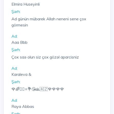
Elmira Huseyinli
Şərh:
Ad günün mübarek Allah neneni sene çox
görmesin
Ad:
Aaa Bbb
Şərh:
Çox saə olun siz çox gözəl aparcisniz
Ad:
Karaleva &
Şərh:
🌹🌈🧚‍♀️⭐💐😘🙏🇦🇿🌹🌹🌹🌹
Ad:
Raya Abbas
Şərh: