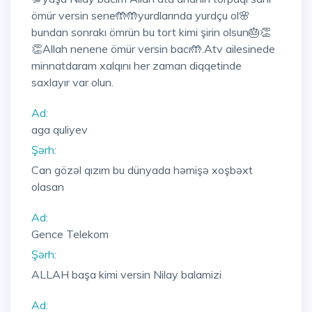
ömür versin sene🤲🤲yurdlarında yurdçu ol🌸
bundan sonrakı ömrün bu tort kimi şirin olsun🎂👏
👏Allah nenene ömür versin bacı🤲.Atv ailesinede
minnatdaram xalqını her zaman diqqetinde
saxlayır var olun.
Ad:
aga quliyev
Şərh:
Can gözəl qızım bu dünyada həmişə xoşbəxt
olasan
Ad:
Gence Telekom
Şərh:
ALLAH başa kimi versin Nilay balamizi
Ad: