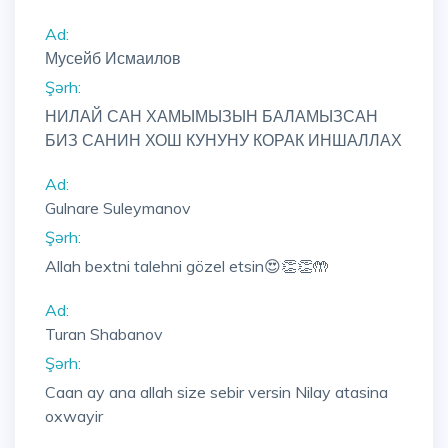
Ad:
Мусейб Исмаилов
Şərh:
НИЛАЙ САН ХАМЫМЫЗЫН БАЛАМЫЗСАН
БИЗ САНИН ХОШ КУНУНУ КОРАК ИНШАЛЛАХ
Ad:
Gulnare Suleymanov
Şərh:
Allah bextni talehni gözel etsin😍👏👏🤲
Ad:
Turan Shabanov
Şərh:
Caan ay ana allah size sebir versin Nilay atasina
oxwayir