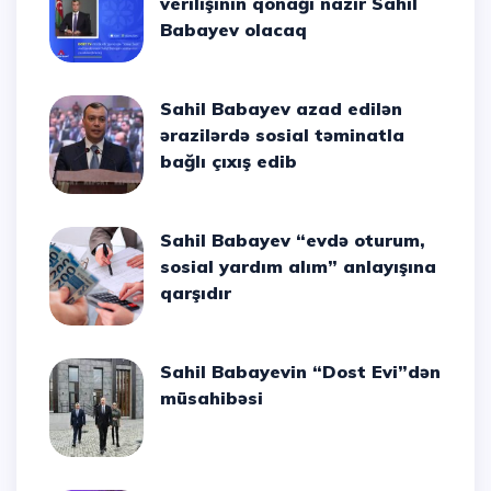
verilişinin qonağı nazir Sahil
Babayev olacaq
Sahil Babayev azad edilən
ərazilərdə sosial təminatla
bağlı çıxış edib
Sahil Babayev “evdə oturum,
sosial yardım alım” anlayışına
qarşıdır
Sahil Babayevin “Dost Evi”dən
müsahibəsi