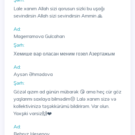
Lale xanım Allah sizi qorusun sizki bu uşağı
sevindirsin Allah sizi sevindirsin Ammin 🙏
Ad:
Magerramova Gulcahan
Şərh:
Хемише вар оласан меним гозел Азертажым
Ad:
Aysən Əhmədova
Şərh:
Gözəl qızım ad günün mübarək 😘 ama heç cür göz
yaşlarımı saxlaya bilmədim😔 Lalə xanım sizə və
kollektivinizə təşəkkürümü bildirirəm. Var olun.
Yaxşıki varsiz🙌❤️
Ad:
Behruz Hesenov