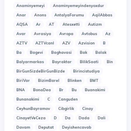
Anaminyemeyi
Anaminyemeyindenyoxdur
Anar
Anons
AntalyaForumu
AqilAbbas
AQSA
Ar
AT
Atesxetti
Autizm
Avar
Avrasiya
Avropa
Avtobus
Az
AZTV
AZTVcanl
AZV
Azvision
B
Ba
Bagevi
Baghavasi
Bak
Balak
Balyarmarkas
Bayraktar
BilikSaati
Bin
BirGunSizdeBirGunBizde
Birincistudiya
BiriVar
BizimBarel
Blinken
BMT
BNA
BonaDea
Br
Bu
Buanakimi
Bunanakimi
C
Canguden
CeyhunBayramov
Cibgirlik
Cinay
CinayetVeCeza
D
Da
Dada
Dali
Davam
Deputat
Deyishencavab