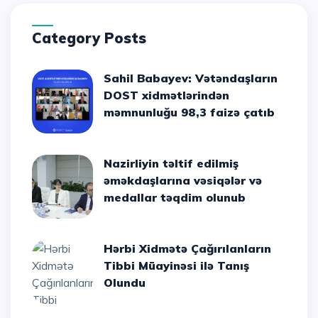
Category Posts
Sahil Babayev: Vətəndaşların
DOST xidmətlərindən
məmnunluğu 98,3 faizə çatıb
Nazirliyin təltif edilmiş
əməkdaşlarına vəsiqələr və
medallar təqdim olunub
Hərbi Xidmətə Çağırılanların
Tibbi Müayinəsi ilə Tanış
Olundu