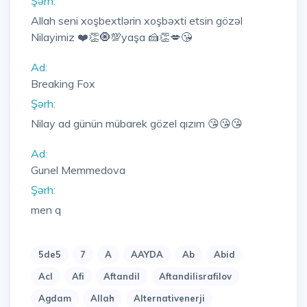
Şərh:
Allah seni xoşbextlərin xoşbəxti etsin gözəl
Nilayimiz ❤️👏🧿💯yaşa 🍰👏💋😘
Ad:
Breaking Fox
Şərh:
Nilay ad günün mübarek gözel qızım 😘😘😘
Ad:
Gunel Memmedova
Şərh:
men q
5de5
7
A
AAYDA
Ab
Abid
Acl
Afi
Aftandil
Aftandilisrafilov
Agdam
Allah
Alternativenerji