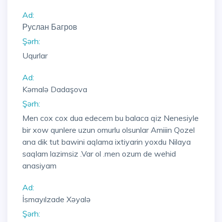
Ad:
Руслан Багров
Şərh:
Uqurlar
Ad:
Kəmalə Dadaşova
Şərh:
Men cox cox dua edecem bu balaca qiz Nenesiyle
bir xow qunlere uzun omurlu olsunlar Amiiin Qozel
ana dik tut bawini aqlama ixtiyarin yoxdu Nilaya
saqlam lazimsiz .Var ol .men ozum de wehid
anasiyam
Ad:
İsmayılzade Xəyalə
Şərh: