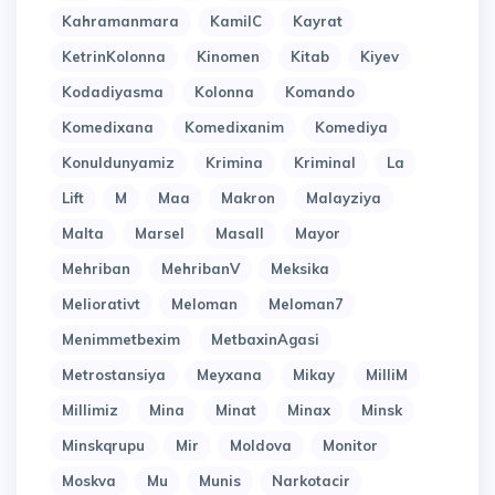
Kahramanmara
KamilC
Kayrat
KetrinKolonna
Kinomen
Kitab
Kiyev
Kodadiyasma
Kolonna
Komando
Komedixana
Komedixanim
Komediya
Konuldunyamiz
Krimina
Kriminal
La
Lift
M
Maa
Makron
Malayziya
Malta
Marsel
Masall
Mayor
Mehriban
MehribanV
Meksika
Meliorativt
Meloman
Meloman7
Menimmetbexim
MetbaxinAgasi
Metrostansiya
Meyxana
Mikay
MilliM
Millimiz
Mina
Minat
Minax
Minsk
Minskqrupu
Mir
Moldova
Monitor
Moskva
Mu
Munis
Narkotacir