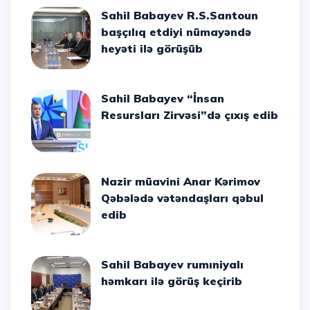
Sahil Babayev R.S.Santoun
başçılıq etdiyi nümayəndə
heyəti ilə görüşüb
Sahil Babayev “İnsan
Resursları Zirvəsi”də çıxış edib
Nazir müavini Anar Kərimov
Qəbələdə vətəndaşları qəbul
edib
Sahil Babayev rumıniyalı
həmkarı ilə görüş keçirib