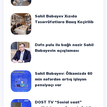
Sahil Babayev Xızıda
Təsərrüfatlara Baxış Keçirilib
Dəfn pulu ilə bağlı nazir Sahil
Babayevin açıqlaması
Sahil Babayev: Ölkəmizdə 60
min nəfərdən artıq işləyən
pensiyaçı var
DOST TV “Sosial saat”