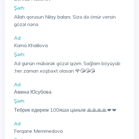
Şərh:
Allah qorusun Nilay balanı. Sizə də ömür versin
gözəl nənə
Ad:
Kama Khalilova
Şərh:
Ad günün mübarək gözəl qızım. Sağlam böyüyüb
,her zaman xoşbəxt olasan 🌹😘😘😘
Ad:
Амина Юсубова
Şərh:
Тебрик едирем 100яша цаным 🙏🙏🙏🙏💋💋
Ad:
Ferqane Memmedova