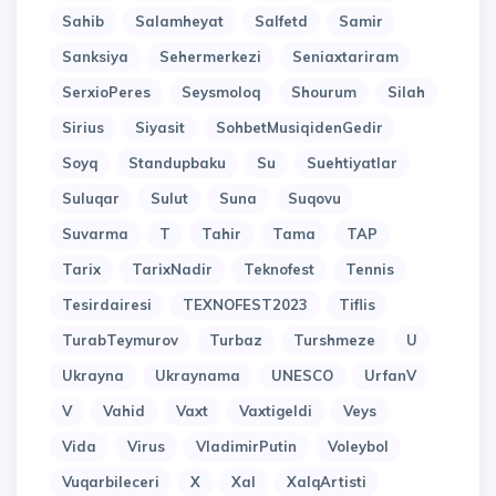
Sahib
Salamheyat
Salfetd
Samir
Sanksiya
Sehermerkezi
Seniaxtariram
SerxioPeres
Seysmoloq
Shourum
Silah
Sirius
Siyasit
SohbetMusiqidenGedir
Soyq
Standupbaku
Su
Suehtiyatlar
Suluqar
Sulut
Suna
Suqovu
Suvarma
T
Tahir
Tama
TAP
Tarix
TarixNadir
Teknofest
Tennis
Tesirdairesi
TEXNOFEST2023
Tiflis
TurabTeymurov
Turbaz
Turshmeze
U
Ukrayna
Ukraynama
UNESCO
UrfanV
V
Vahid
Vaxt
Vaxtigeldi
Veys
Vida
Virus
VladimirPutin
Voleybol
Vuqarbileceri
X
Xal
XalqArtisti