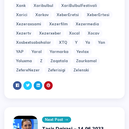
Xank
Xaribulbul
XariBulbulFestivali
Xarici
Xarkov
XeberEretsi
XeberErtesi
Xezeraxsami
Xezerfilm
Xezermedia
Xezertv
Xezerxeber
Xocal
Xocav
Xosbextsabahalar
XTQ
Y
Ya
Yan
YAP
Yaral
Yarmarka
Yevlax
Yoluxma
Z
Zaqatala
Zaurkamal
ZefereNezer
Zeferisigi
Zelenski
Next Post
Təsir Dairəsi – 14.06.2023