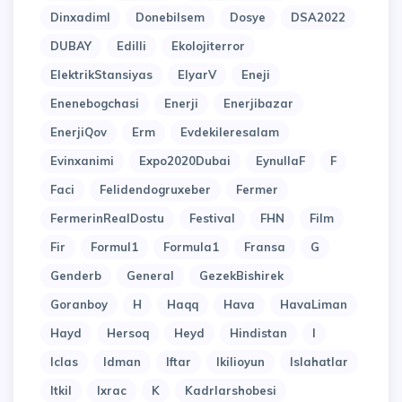
Dinxadiml
Donebilsem
Dosye
DSA2022
DUBAY
Edilli
Ekolojiterror
ElektrikStansiyas
ElyarV
Eneji
Enenebogchasi
Enerji
Enerjibazar
EnerjiQov
Erm
Evdekileresalam
Evinxanimi
Expo2020Dubai
EynullaF
F
Faci
Felidendogruxeber
Fermer
FermerinRealDostu
Festival
FHN
Film
Fir
Formul1
Formula1
Fransa
G
Genderb
General
GezekBishirek
Goranboy
H
Haqq
Hava
HavaLiman
Hayd
Hersoq
Heyd
Hindistan
I
Iclas
Idman
Iftar
Ikilioyun
Islahatlar
Itkil
Ixrac
K
Kadrlarshobesi