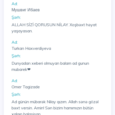
Ad:
Мушвиг Ибаев
Şərh:
ALLAH SİZİ QORUSUN NİLAY. Xoşbəxt həyat
yaşayasan.
Ad:
Turkan Haxverdiyeva
Şərh:
Dunyadan xeberi olmuyan balam ad gunun
mubarek❤
Ad:
Omer Tagizade
Şərh:
Ad günün mübarək Nilay qızım. Allah sənə gözəl
bəxt versin. Amin! Sən bizim hamımızın bütün
xalqın balasisan.