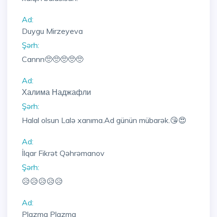
Ad:
Duygu Mirzeyeva
Şərh:
Cannn🥺🥺🥺🥺🥺
Ad:
Халима Наджафли
Şərh:
Halal olsun Lalə xanıma.Ad günün mübarək.😘😍
Ad:
İlqar Fikrət Qəhrəmanov
Şərh:
😥😥😥😥😥
Ad:
Plazma Plazma