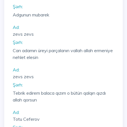
Şərh:
Adgunun mubarek
Ad:
zevs zevs
Şərh:
Can adamın üreyi parçalanın vallah allah ermeniye
nehlet elesin
Ad:
zevs zevs
Şərh:
Tebrik edirem balaca qızım o bütün qalqın qızdı
allah qorsun
Ad:
Totu Ceferov