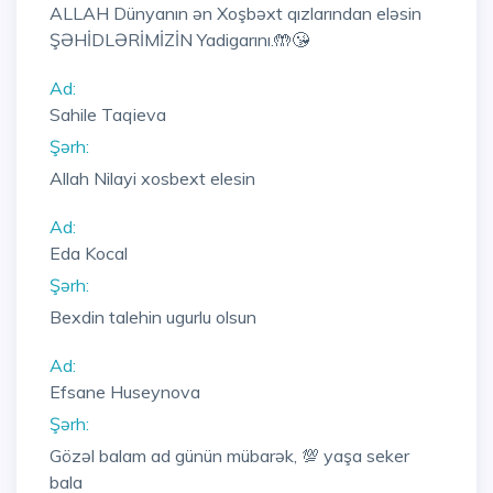
ALLAH Dünyanın ən Xoşbəxt qızlarından eləsin
ŞƏHİDLƏRİMİZİN Yadigarını.🤲😘
Ad:
Sahile Taqieva
Şərh:
Allah Nilayi xosbext elesin
Ad:
Eda Kocal
Şərh:
Bexdin talehin ugurlu olsun
Ad:
Efsane Huseynova
Şərh:
Gözəl balam ad günün mübarək, 💯 yaşa seker
bala