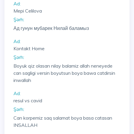
Ad:
Mepi Celilova
Şərh:
Ад гунун мубарек Нилай баламыз
Ad:
Kontakt Home
Şərh:
Boyuk qiz olasan nilay balamiz allah neneyede
can sagligi versin boyutsun boya bawa catdirsin
inwallah
Ad:
resul vs cavid
Şərh:
Can korpemiz saq salamat boya basa catasan
INSALLAH