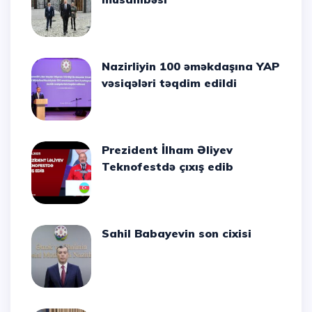
Nazirliyin 100 əməkdaşına YAP
vəsiqələri təqdim edildi
Prezident İlham Əliyev
Teknofestdə çıxış edib
Sahil Babayevin son cixisi