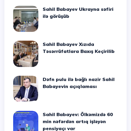
Sahil Babayev Ukrayna səfiri
ilə görüşüb
Sahil Babayev Xızıda
Təsərrüfatlara Baxış Keçirilib
Dəfn pulu ilə bağlı nazir Sahil
Babayevin açıqlaması
Sahil Babayev: Ölkəmizdə 60
min nəfərdən artıq işləyən
pensiyaçı var