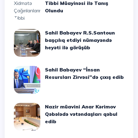
Tibbi Müayinəsi ilə Tanış
Olundu
Sahil Babayev R.S.Santoun
başçılıq etdiyi nümayəndə
heyəti ilə görüşüb
Sahil Babayev “İnsan
Resursları Zirvəsi”də çıxış edib
Nazir müavini Anar Kərimov
Qəbələdə vətəndaşları qəbul
edib