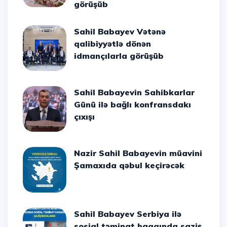
görüşüb
Sahil Babayev Vətənə
qalibiyyətlə dönən
idmançılarla görüşüb
Sahil Babayevin Sahibkarlar
Günü ilə bağlı konfransdakı
çıxışı
Nazir Sahil Babayevin müavini
Şamaxıda qəbul keçirəcək
Sahil Babayev Serbiya ilə
sosial təminat haqqında saziş