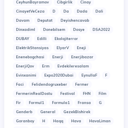
CeyhunBayramov
Cibgirlik
Cinay
CinayetVeCeza
D
Da
Dada
Dali
Davam
Deputat
Deyishencavab
Dinxadiml
Donebilsem
Dosye
DSA2022
DUBAY
Edilli
Ekolojiterror
ElektrikStansiyas
ElyarV
Eneji
Enenebogchasi
Enerji
Enerjibazar
EnerjiQov
Erm
Evdekileresalam
Evinxanimi
Expo2020Dubai
EynullaF
F
Faci
Felidendogruxeber
Fermer
FermerinRealDostu
Festival
FHN
Film
Fir
Formul1
Formula1
Fransa
G
Genderb
General
GezekBishirek
Goranboy
H
Haqq
Hava
HavaLiman