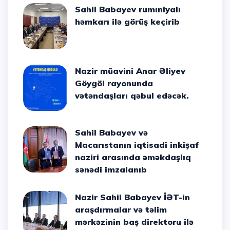
Sahil Babayev rumıniyalı
həmkarı ilə görüş keçirib
Nazir müavini Anar Əliyev
Göygöl rayonunda
vətəndaşları qəbul edəcək.
Sahil Babayev və
Macarıstanın iqtisadi inkişaf
naziri arasında əməkdaşlıq
sənədi imzalanıb
Nazir Sahil Babayev İƏT-in
araşdırmalar və təlim
mərkəzinin baş direktoru ilə