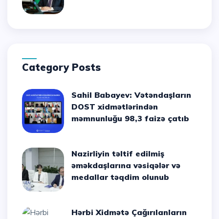
Category Posts
Sahil Babayev: Vətəndaşların
DOST xidmətlərindən
məmnunluğu 98,3 faizə çatıb
Nazirliyin təltif edilmiş
əməkdaşlarına vəsiqələr və
medallar təqdim olunub
Hərbi Xidmətə Çağırılanların