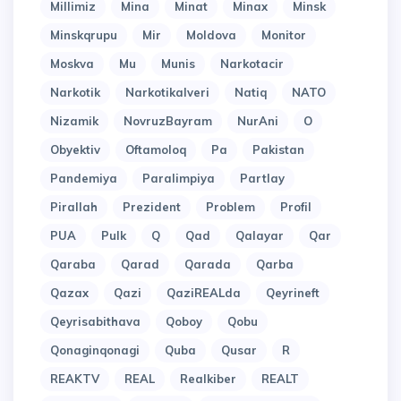
Millimiz
Mina
Minat
Minax
Minsk
Minskqrupu
Mir
Moldova
Monitor
Moskva
Mu
Munis
Narkotacir
Narkotik
Narkotikalveri
Natiq
NATO
Nizamik
NovruzBayram
NurAni
O
Obyektiv
Oftamoloq
Pa
Pakistan
Pandemiya
Paralimpiya
Partlay
Pirallah
Prezident
Problem
Profil
PUA
Pulk
Q
Qad
Qalayar
Qar
Qaraba
Qarad
Qarada
Qarba
Qazax
Qazi
QaziREALda
Qeyrineft
Qeyrisabithava
Qoboy
Qobu
Qonaginqonagi
Quba
Qusar
R
REAKTV
REAL
Realkiber
REALT