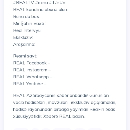
#REALTV #mina #Tərtər
REAL kanalına abunə olun:
Buna da bax:
Mir Şahin Vaxtı :
Real İntervyu:
Eksklüziv:
Araşdırma:
Rəsmi sayt:
REAL Facebook –
REAL İnstagram –
REAL Whatsapp –
REAL Youtube –
REAL Azərbaycanın xəbər anbarıdır! Günün ən
vacib hadisələri , mövzuları , eksklüziv açıqlamaları,
hadisə rayonundan birbaşa yayımları Real-ın əsas
xüsusiyyətidir. Xəbərə REAL baxın..