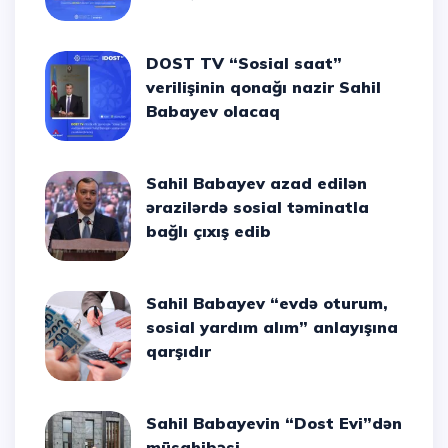
DOST TV “Sosial saat”
verilişinin qonağı nazir Sahil
Babayev olacaq
Sahil Babayev azad edilən
ərazilərdə sosial təminatla
bağlı çıxış edib
Sahil Babayev “evdə oturum,
sosial yardım alım” anlayışına
qarşıdır
Sahil Babayevin “Dost Evi”dən
müsahibəsi