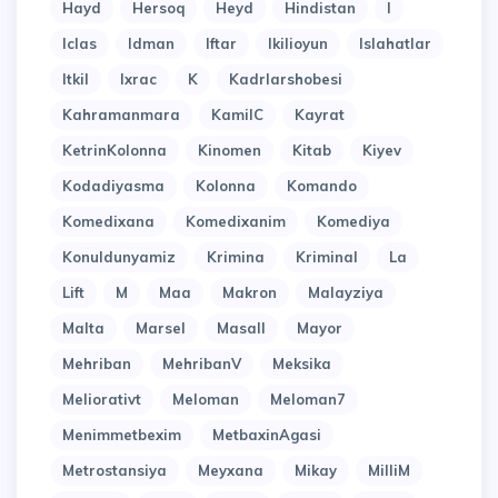
Hayd
Hersoq
Heyd
Hindistan
I
Iclas
Idman
Iftar
Ikilioyun
Islahatlar
Itkil
Ixrac
K
Kadrlarshobesi
Kahramanmara
KamilC
Kayrat
KetrinKolonna
Kinomen
Kitab
Kiyev
Kodadiyasma
Kolonna
Komando
Komedixana
Komedixanim
Komediya
Konuldunyamiz
Krimina
Kriminal
La
Lift
M
Maa
Makron
Malayziya
Malta
Marsel
Masall
Mayor
Mehriban
MehribanV
Meksika
Meliorativt
Meloman
Meloman7
Menimmetbexim
MetbaxinAgasi
Metrostansiya
Meyxana
Mikay
MilliM