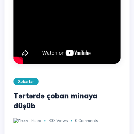
Xəbərlər
Tərtərdə çoban minaya
düşüb
Elseo
333 Views
0 Comments