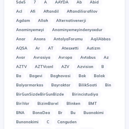
5de5
7
A
AAYDA
Ab
Abid
Acl
Afi
Aftandil
Aftandilisrafilov
Agdam
Allah
Alternativenerji
Anaminyemeyi
Anaminyemeyindenyoxdur
Anar
Anons
AntalyaForumu
AqilAbbas
AQSA
Ar
AT
Atesxetti
Autizm
Avar
Avrasiya
Avropa
Avtobus
Az
AZTV
AZTVcanl
AZV
Azvision
B
Ba
Bagevi
Baghavasi
Bak
Balak
Balyarmarkas
Bayraktar
BilikSaati
Bin
BirGunSizdeBirGunBizde
Birincistudiya
BiriVar
BizimBarel
Blinken
BMT
BNA
BonaDea
Br
Bu
Buanakimi
Bunanakimi
C
Canguden