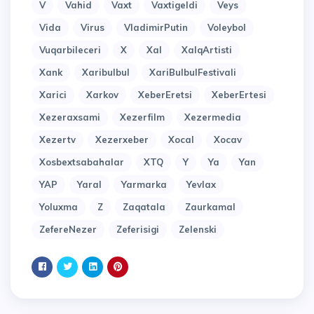
V
Vahid
Vaxt
Vaxtigeldi
Veys
Vida
Virus
VladimirPutin
Voleybol
Vuqarbileceri
X
Xal
XalqArtisti
Xank
Xaribulbul
XariBulbulFestivali
Xarici
Xarkov
XeberEretsi
XeberErtesi
Xezeraxsami
Xezerfilm
Xezermedia
Xezertv
Xezerxeber
Xocal
Xocav
Xosbextsabahalar
XTQ
Y
Ya
Yan
YAP
Yaral
Yarmarka
Yevlax
Yoluxma
Z
Zaqatala
Zaurkamal
ZefereNezer
Zeferisigi
Zelenski