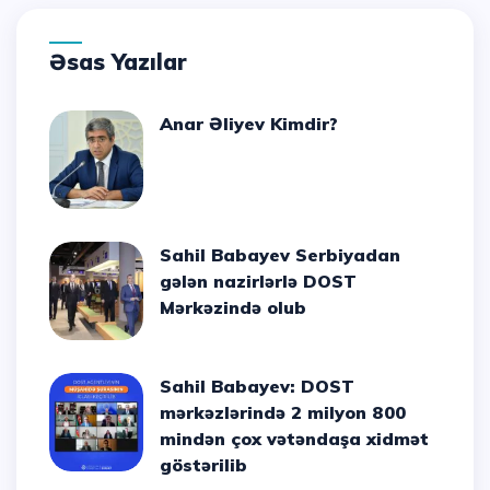
Əsas Yazılar
Anar Əliyev Kimdir?
Sahil Babayev Serbiyadan
gələn nazirlərlə DOST
Mərkəzində olub
Sahil Babayev: DOST
mərkəzlərində 2 milyon 800
mindən çox vətəndaşa xidmət
göstərilib