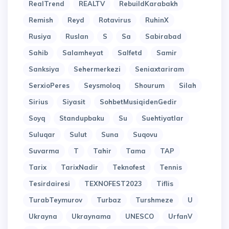
RealTrend
REALTV
RebuildKarabakh
Remish
Reyd
Rotavirus
RuhinX
Rusiya
Ruslan
S
Sa
Sabirabad
Sahib
Salamheyat
Salfetd
Samir
Sanksiya
Sehermerkezi
Seniaxtariram
SerxioPeres
Seysmoloq
Shourum
Silah
Sirius
Siyasit
SohbetMusiqidenGedir
Soyq
Standupbaku
Su
Suehtiyatlar
Suluqar
Sulut
Suna
Suqovu
Suvarma
T
Tahir
Tama
TAP
Tarix
TarixNadir
Teknofest
Tennis
Tesirdairesi
TEXNOFEST2023
Tiflis
TurabTeymurov
Turbaz
Turshmeze
U
Ukrayna
Ukraynama
UNESCO
UrfanV