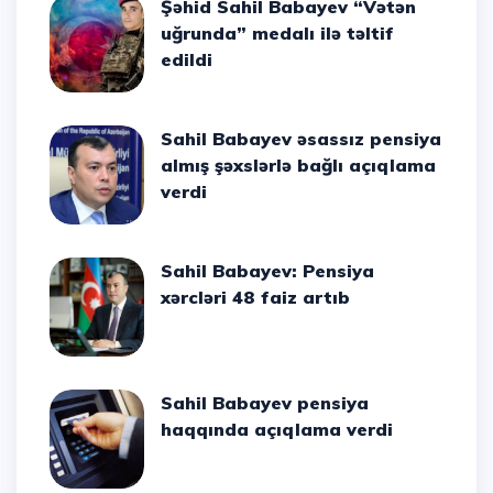
Şəhid Sahil Babayev “Vətən
uğrunda” medalı ilə təltif
edildi
Sahil Babayev əsassız pensiya
almış şəxslərlə bağlı açıqlama
verdi
Sahil Babayev: Pensiya
xərcləri 48 faiz artıb
Sahil Babayev pensiya
haqqında açıqlama verdi