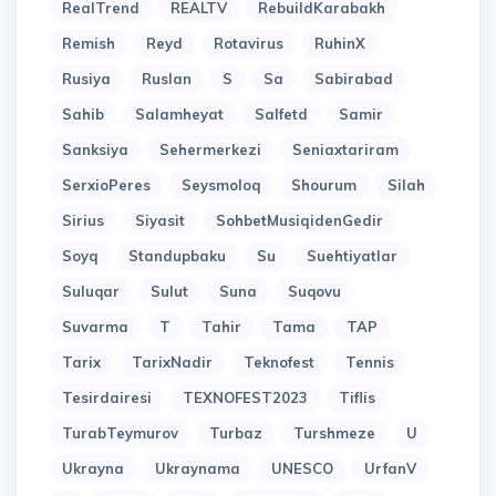
RealTrend
REALTV
RebuildKarabakh
Remish
Reyd
Rotavirus
RuhinX
Rusiya
Ruslan
S
Sa
Sabirabad
Sahib
Salamheyat
Salfetd
Samir
Sanksiya
Sehermerkezi
Seniaxtariram
SerxioPeres
Seysmoloq
Shourum
Silah
Sirius
Siyasit
SohbetMusiqidenGedir
Soyq
Standupbaku
Su
Suehtiyatlar
Suluqar
Sulut
Suna
Suqovu
Suvarma
T
Tahir
Tama
TAP
Tarix
TarixNadir
Teknofest
Tennis
Tesirdairesi
TEXNOFEST2023
Tiflis
TurabTeymurov
Turbaz
Turshmeze
U
Ukrayna
Ukraynama
UNESCO
UrfanV