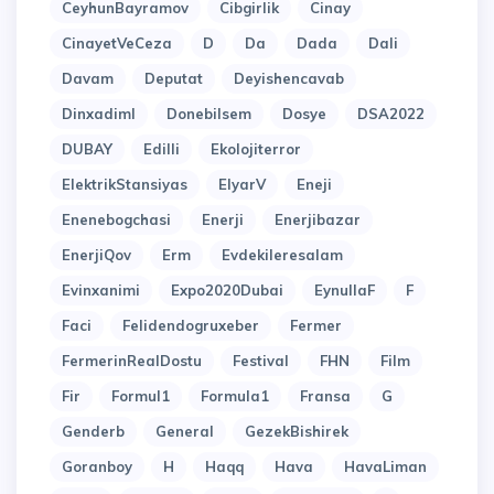
CeyhunBayramov
Cibgirlik
Cinay
CinayetVeCeza
D
Da
Dada
Dali
Davam
Deputat
Deyishencavab
Dinxadiml
Donebilsem
Dosye
DSA2022
DUBAY
Edilli
Ekolojiterror
ElektrikStansiyas
ElyarV
Eneji
Enenebogchasi
Enerji
Enerjibazar
EnerjiQov
Erm
Evdekileresalam
Evinxanimi
Expo2020Dubai
EynullaF
F
Faci
Felidendogruxeber
Fermer
FermerinRealDostu
Festival
FHN
Film
Fir
Formul1
Formula1
Fransa
G
Genderb
General
GezekBishirek
Goranboy
H
Haqq
Hava
HavaLiman