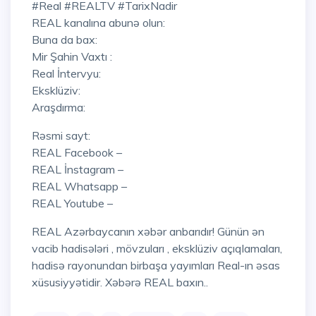
#Real #REALTV #TarixNadir
REAL kanalına abunə olun:
Buna da bax:
Mir Şahin Vaxtı :
Real İntervyu:
Eksklüziv:
Araşdırma:
Rəsmi sayt:
REAL Facebook –
REAL İnstagram –
REAL Whatsapp –
REAL Youtube –
REAL Azərbaycanın xəbər anbarıdır! Günün ən
vacib hadisələri , mövzuları , eksklüziv açıqlamaları,
hadisə rayonundan birbaşa yayımları Real-ın əsas
xüsusiyyətidir. Xəbərə REAL baxın..