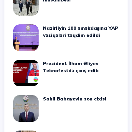
Nazirliyin 100 əməkdaşına YAP
vəsiqələri təqdim edildi
Prezident İlham Əliyev
Teknofestdə çıxış edib
Sahil Babayevin son cixisi