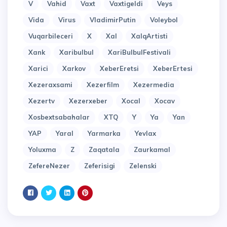
V
Vahid
Vaxt
Vaxtigeldi
Veys
Vida
Virus
VladimirPutin
Voleybol
Vuqarbileceri
X
Xal
XalqArtisti
Xank
Xaribulbul
XariBulbulFestivali
Xarici
Xarkov
XeberEretsi
XeberErtesi
Xezeraxsami
Xezerfilm
Xezermedia
Xezertv
Xezerxeber
Xocal
Xocav
Xosbextsabahalar
XTQ
Y
Ya
Yan
YAP
Yaral
Yarmarka
Yevlax
Yoluxma
Z
Zaqatala
Zaurkamal
ZefereNezer
Zeferisigi
Zelenski