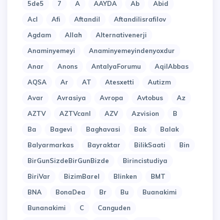
5de5
7
A
AAYDA
Ab
Abid
Acl
Afi
Aftandil
Aftandilisrafilov
Agdam
Allah
Alternativenerji
Anaminyemeyi
Anaminyemeyindenyoxdur
Anar
Anons
AntalyaForumu
AqilAbbas
AQSA
Ar
AT
Atesxetti
Autizm
Avar
Avrasiya
Avropa
Avtobus
Az
AZTV
AZTVcanl
AZV
Azvision
B
Ba
Bagevi
Baghavasi
Bak
Balak
Balyarmarkas
Bayraktar
BilikSaati
Bin
BirGunSizdeBirGunBizde
Birincistudiya
BiriVar
BizimBarel
Blinken
BMT
BNA
BonaDea
Br
Bu
Buanakimi
Bunanakimi
C
Canguden