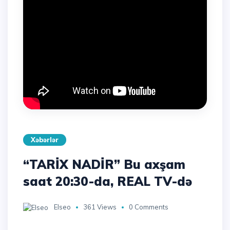
Xəbərlər
“TARİX NADİR” Bu axşam
saat 20:30-da, REAL TV-də
Elseo
361 Views
0 Comments