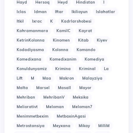
Hayd
Hersoq
Heyd
Hindistan
I
Iclas
Idman
Iftar
Ikilioyun
Islahatlar
Itkil
Ixrac
K
Kadrlarshobesi
Kahramanmara
KamilC
Kayrat
KetrinKolonna
Kinomen
Kitab
Kiyev
Kodadiyasma
Kolonna
Komando
Komedixana
Komedixanim
Komediya
Konuldunyamiz
Krimina
Kriminal
La
Lift
M
Maa
Makron
Malayziya
Malta
Marsel
Masall
Mayor
Mehriban
MehribanV
Meksika
Meliorativt
Meloman
Meloman7
Menimmetbexim
MetbaxinAgasi
Metrostansiya
Meyxana
Mikay
MilliM