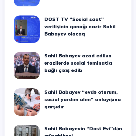
DOST TV “Sosial saat”
verilişinin qonağı nazir Sahil
Babayev olacaq
Sahil Babayev azad edilən
ərazilərdə sosial təminatla
bağlı çıxış edib
Sahil Babayev “evdə oturum,
sosial yardım alım” anlayışına
qarşıdır
Sahil Babayevin “Dost Evi”dən
müsahibəsi