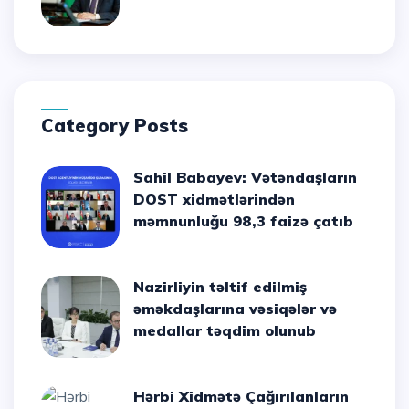
Category Posts
Sahil Babayev: Vətəndaşların
DOST xidmətlərindən
məmnunluğu 98,3 faizə çatıb
Nazirliyin təltif edilmiş
əməkdaşlarına vəsiqələr və
medallar təqdim olunub
Hərbi Xidmətə Çağırılanların