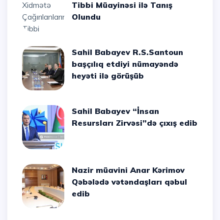
Tibbi Müayinəsi ilə Tanış
Olundu
Sahil Babayev R.S.Santoun
başçılıq etdiyi nümayəndə
heyəti ilə görüşüb
Sahil Babayev “İnsan
Resursları Zirvəsi”də çıxış edib
Nazir müavini Anar Kərimov
Qəbələdə vətəndaşları qəbul
edib