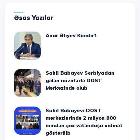
Əsas Yazılar
Anar Əliyev Kimdir?
Sahil Babayev Serbiyadan
gələn nazirlərlə DOST
Mərkəzində olub
Sahil Babayev: DOST
mərkəzlərində 2 milyon 800
mindən çox vətəndaşa xidmət
göstərilib