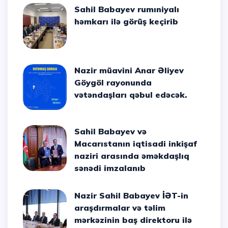
Sahil Babayev rumıniyalı
həmkarı ilə görüş keçirib
Nazir müavini Anar Əliyev
Göygöl rayonunda
vətəndaşları qəbul edəcək.
Sahil Babayev və
Macarıstanın iqtisadi inkişaf
naziri arasında əməkdaşlıq
sənədi imzalanıb
Nazir Sahil Babayev İƏT-in
araşdırmalar və təlim
mərkəzinin baş direktoru ilə