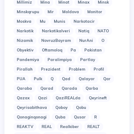
Millimiz
Mina
Minat
Minax
Minsk
Minskqrupu
Mir
Moldova
Monitor
Moskva
Mu
Munis
Narkotacir
Narkotik
Narkotikalveri
Natiq
NATO
Nizamik
NovruzBayram
NurAni
O
Obyektiv
Oftamoloq
Pa
Pakistan
Pandemiya
Paralimpiya
Partlay
Pirallah
Prezident
Problem
Profil
PUA
Pulk
Q
Qad
Qalayar
Qar
Qaraba
Qarad
Qarada
Qarba
Qazax
Qazi
QaziREALda
Qeyrineft
Qeyrisabithava
Qoboy
Qobu
Qonaginqonagi
Quba
Qusar
R
REAKTV
REAL
Realkiber
REALT