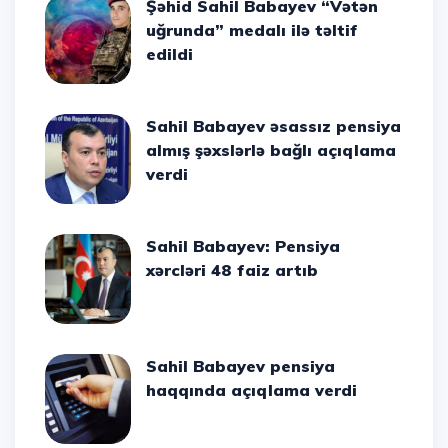
Şəhid Sahil Babayev “Vətən
uğrunda” medalı ilə təltif
edildi
Sahil Babayev əsassız pensiya
almış şəxslərlə bağlı açıqlama
verdi
Sahil Babayev: Pensiya
xərcləri 48 faiz artıb
Sahil Babayev pensiya
haqqında açıqlama verdi