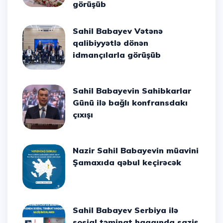
görüşüb
Sahil Babayev Vətənə
qalibiyyətlə dönən
idmançılarla görüşüb
Sahil Babayevin Sahibkarlar
Günü ilə bağlı konfransdakı
çıxışı
Nazir Sahil Babayevin müavini
Şamaxıda qəbul keçirəcək
Sahil Babayev Serbiya ilə
sosial təminat haqqında saziş