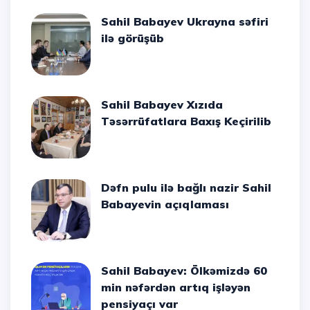
Sahil Babayev Ukrayna səfiri
ilə görüşüb
Sahil Babayev Xızıda
Təsərrüfatlara Baxış Keçirilib
Dəfn pulu ilə bağlı nazir Sahil
Babayevin açıqlaması
Sahil Babayev: Ölkəmizdə 60
min nəfərdən artıq işləyən
pensiyaçı var