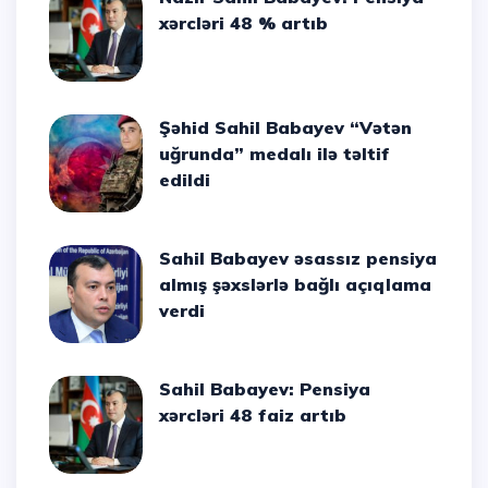
xərcləri 48 % artıb
Şəhid Sahil Babayev “Vətən
uğrunda” medalı ilə təltif
edildi
Sahil Babayev əsassız pensiya
almış şəxslərlə bağlı açıqlama
verdi
Sahil Babayev: Pensiya
xərcləri 48 faiz artıb