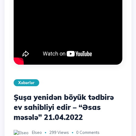
Xəbərlər
Şuşa yenidən böyük tədbirə
ev sahibliyi edir – “Əsas
məsələ” 21.04.2022
Elseo
299 Views
0 Comments