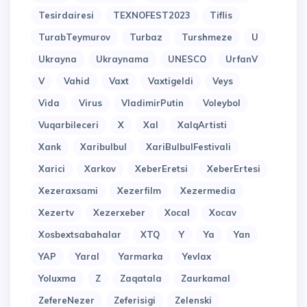
Tesirdairesi
TEXNOFEST2023
Tiflis
TurabTeymurov
Turbaz
Turshmeze
U
Ukrayna
Ukraynama
UNESCO
UrfanV
V
Vahid
Vaxt
Vaxtigeldi
Veys
Vida
Virus
VladimirPutin
Voleybol
Vuqarbileceri
X
Xal
XalqArtisti
Xank
Xaribulbul
XariBulbulFestivali
Xarici
Xarkov
XeberEretsi
XeberErtesi
Xezeraxsami
Xezerfilm
Xezermedia
Xezertv
Xezerxeber
Xocal
Xocav
Xosbextsabahalar
XTQ
Y
Ya
Yan
YAP
Yaral
Yarmarka
Yevlax
Yoluxma
Z
Zaqatala
Zaurkamal
ZefereNezer
Zeferisigi
Zelenski