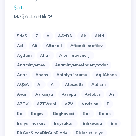
Şərh:
MAŞALLAH 🕋🤲
5de5
7
A
AAYDA
Ab
Abid
Acl
Afi
Aftandil
Aftandilisrafilov
Agdam
Allah
Alternativenerji
Anaminyemeyi
Anaminyemeyindenyoxdur
Anar
Anons
AntalyaForumu
AqilAbbas
AQSA
Ar
AT
Atesxetti
Autizm
Avar
Avrasiya
Avropa
Avtobus
Az
AZTV
AZTVcanl
AZV
Azvision
B
Ba
Bagevi
Baghavasi
Bak
Balak
Balyarmarkas
Bayraktar
BilikSaati
Bin
BirGunSizdeBirGunBizde
Birincistudiya