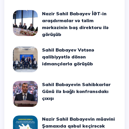
Nazir Sahil Babayev İƏT-in
araşdırmalar və təlim
mərkəzinin baş direktoru ilə
görüşüb
Sahil Babayev Vətənə
qalibiyyətlə dönən
idmançılarla görüşüb
Sahil Babayevin Sahibkarlar
Günü ilə bağlı konfransdakı
çıxışı
Nazir Sahil Babayevin müavini
Şamaxıda qəbul keçirəcək