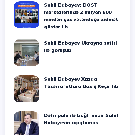
Sahil Babayev: DOST
mərkəzlərində 2 milyon 800
mindən çox vətəndaşa xidmət
göstərilib
Sahil Babayev Ukrayna səfiri
ilə görüşüb
Sahil Babayev Xızıda
Təsərrüfatlara Baxış Keçirilib
Dəfn pulu ilə bağlı nazir Sahil
Babayevin açıqlaması