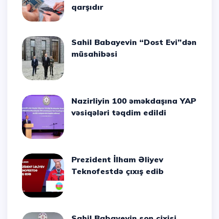
qarşıdır
Sahil Babayevin “Dost Evi”dən
müsahibəsi
Nazirliyin 100 əməkdaşına YAP
vəsiqələri təqdim edildi
Prezident İlham Əliyev
Teknofestdə çıxış edib
Sahil Babayevin son cixisi