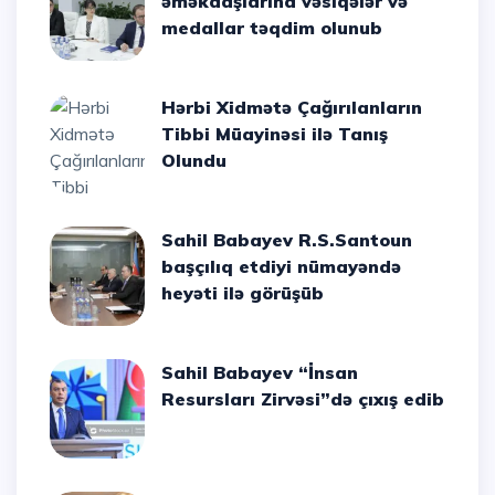
əməkdaşlarına vəsiqələr və
medallar təqdim olunub
Hərbi Xidmətə Çağırılanların
Tibbi Müayinəsi ilə Tanış
Olundu
Sahil Babayev R.S.Santoun
başçılıq etdiyi nümayəndə
heyəti ilə görüşüb
Sahil Babayev “İnsan
Resursları Zirvəsi”də çıxış edib