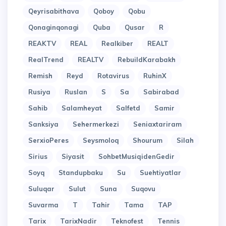
Qeyrisabithava
Qoboy
Qobu
Qonaginqonagi
Quba
Qusar
R
REAKTV
REAL
Realkiber
REALT
RealTrend
REALTV
RebuildKarabakh
Remish
Reyd
Rotavirus
RuhinX
Rusiya
Ruslan
S
Sa
Sabirabad
Sahib
Salamheyat
Salfetd
Samir
Sanksiya
Sehermerkezi
Seniaxtariram
SerxioPeres
Seysmoloq
Shourum
Silah
Sirius
Siyasit
SohbetMusiqidenGedir
Soyq
Standupbaku
Su
Suehtiyatlar
Suluqar
Sulut
Suna
Suqovu
Suvarma
T
Tahir
Tama
TAP
Tarix
TarixNadir
Teknofest
Tennis