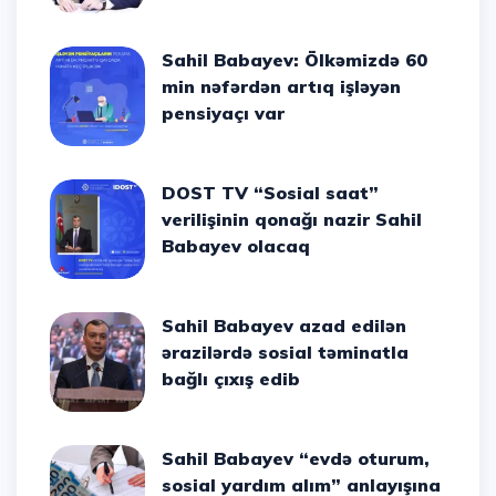
Sahil Babayev: Ölkəmizdə 60
min nəfərdən artıq işləyən
pensiyaçı var
DOST TV “Sosial saat”
verilişinin qonağı nazir Sahil
Babayev olacaq
Sahil Babayev azad edilən
ərazilərdə sosial təminatla
bağlı çıxış edib
Sahil Babayev “evdə oturum,
sosial yardım alım” anlayışına