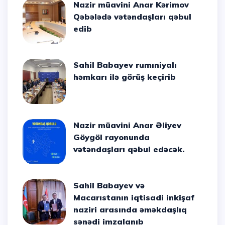
Nazir müavini Anar Kərimov
Qəbələdə vətəndaşları qəbul
edib
Sahil Babayev rumıniyalı
həmkarı ilə görüş keçirib
Nazir müavini Anar Əliyev
Göygöl rayonunda
vətəndaşları qəbul edəcək.
Sahil Babayev və
Macarıstanın iqtisadi inkişaf
naziri arasında əməkdaşlıq
sənədi imzalanıb