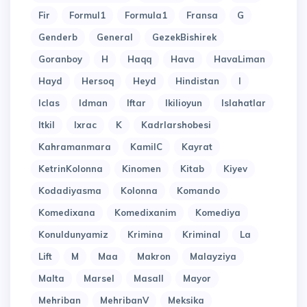
Fir
Formul1
Formula1
Fransa
G
Genderb
General
GezekBishirek
Goranboy
H
Haqq
Hava
HavaLiman
Hayd
Hersoq
Heyd
Hindistan
I
Iclas
Idman
Iftar
Ikilioyun
Islahatlar
Itkil
Ixrac
K
Kadrlarshobesi
Kahramanmara
KamilC
Kayrat
KetrinKolonna
Kinomen
Kitab
Kiyev
Kodadiyasma
Kolonna
Komando
Komedixana
Komedixanim
Komediya
Konuldunyamiz
Krimina
Kriminal
La
Lift
M
Maa
Makron
Malayziya
Malta
Marsel
Masall
Mayor
Mehriban
MehribanV
Meksika