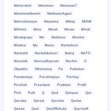
Meliorativt
Meloman
Meloman7
Menimmetbexim
MetbaxinAgasi
Metrostansiya
Meyxana
Mikay
MilliM
Millimiz
Mina
Minat
Minax
Minsk
Minskqrupu
Mir
Moldova
Monitor
Moskva
Mu
Munis
Narkotacir
Narkotik
Narkotikalveri
Natiq
NATO
Nizamik
NovruzBayram
NurAni
O
Obyektiv
Oftamoloq
Pa
Pakistan
Pandemiya
Paralimpiya
Partlay
Pirallah
Prezident
Problem
Profil
PUA
Pulk
Q
Qad
Qalayar
Qar
Qaraba
Qarad
Qarada
Qarba
Qazax
Qazi
QaziREALda
Qeyrineft