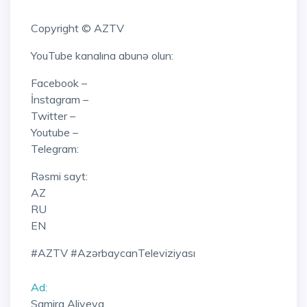
Copyright © AZTV
YouTube kanalına abunə olun:
Facebook –
İnstagram –
Twitter –
Youtube –
Telegram:
Rəsmi sayt:
AZ
RU
EN
#AZTV #AzərbaycanTeleviziyası
Ad:
Samira Aliyeva