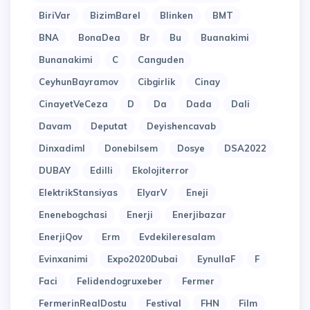
BiriVar
BizimBarel
Blinken
BMT
BNA
BonaDea
Br
Bu
Buanakimi
Bunanakimi
C
Canguden
CeyhunBayramov
Cibgirlik
Cinay
CinayetVeCeza
D
Da
Dada
Dali
Davam
Deputat
Deyishencavab
Dinxadiml
Donebilsem
Dosye
DSA2022
DUBAY
Edilli
Ekolojiterror
ElektrikStansiyas
ElyarV
Eneji
Enenebogchasi
Enerji
Enerjibazar
EnerjiQov
Erm
Evdekileresalam
Evinxanimi
Expo2020Dubai
EynullaF
F
Faci
Felidendogruxeber
Fermer
FermerinRealDostu
Festival
FHN
Film