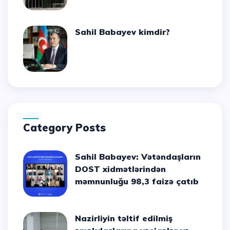
Sahil Babayev kimdir?
Category Posts
Sahil Babayev: Vətəndaşların
DOST xidmətlərindən
məmnunluğu 98,3 faizə çatıb
Nazirliyin təltif edilmiş