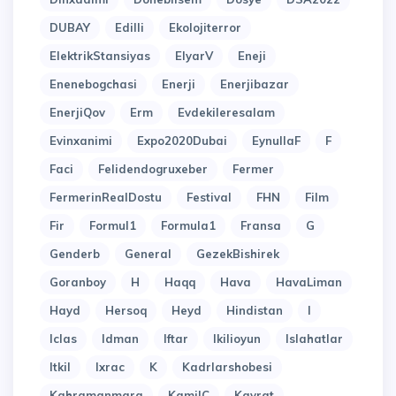
DUBAY
Edilli
Ekolojiterror
ElektrikStansiyas
ElyarV
Eneji
Enenebogchasi
Enerji
Enerjibazar
EnerjiQov
Erm
Evdekileresalam
Evinxanimi
Expo2020Dubai
EynullaF
F
Faci
Felidendogruxeber
Fermer
FermerinRealDostu
Festival
FHN
Film
Fir
Formul1
Formula1
Fransa
G
Genderb
General
GezekBishirek
Goranboy
H
Haqq
Hava
HavaLiman
Hayd
Hersoq
Heyd
Hindistan
I
Iclas
Idman
Iftar
Ikilioyun
Islahatlar
Itkil
Ixrac
K
Kadrlarshobesi
Kahramanmara
KamilC
Kayrat