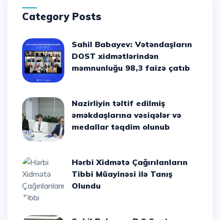
Category Posts
Sahil Babayev: Vətəndaşların
DOST xidmətlərindən
məmnunluğu 98,3 faizə çatıb
Nazirliyin təltif edilmiş
əməkdaşlarına vəsiqələr və
medallar təqdim olunub
Hərbi Xidmətə Çağırılanların
Tibbi Müayinəsi ilə Tanış
Olundu