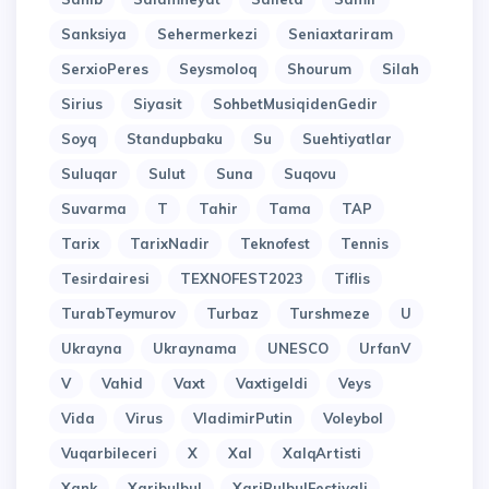
Sanksiya
Sehermerkezi
Seniaxtariram
SerxioPeres
Seysmoloq
Shourum
Silah
Sirius
Siyasit
SohbetMusiqidenGedir
Soyq
Standupbaku
Su
Suehtiyatlar
Suluqar
Sulut
Suna
Suqovu
Suvarma
T
Tahir
Tama
TAP
Tarix
TarixNadir
Teknofest
Tennis
Tesirdairesi
TEXNOFEST2023
Tiflis
TurabTeymurov
Turbaz
Turshmeze
U
Ukrayna
Ukraynama
UNESCO
UrfanV
V
Vahid
Vaxt
Vaxtigeldi
Veys
Vida
Virus
VladimirPutin
Voleybol
Vuqarbileceri
X
Xal
XalqArtisti
Xank
Xaribulbul
XariBulbulFestivali