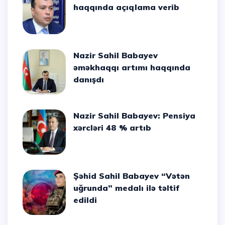
haqqında açıqlama verib
Nazir Sahil Babayev
əməkhaqqı artımı haqqında
danışdı
Nazir Sahil Babayev: Pensiya
xərcləri 48 % artıb
Şəhid Sahil Babayev “Vətən
uğrunda” medalı ilə təltif
edildi