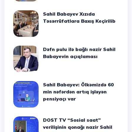
Sahil Babayev Xızıda
Təsərrüfatlara Baxış Keçirilib
Dəfn pulu ilə bağlı nazir Sahil
Babayevin açıqlaması
Sahil Babayev: Ölkəmizdə 60
min nəfərdən artıq işləyən
pensiyaçı var
DOST TV “Sosial saat”
verilişinin qonağı nazir Sahil