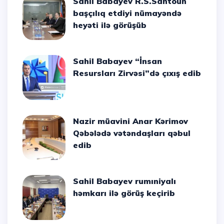
Sahil Babayev R.S.Santoun
başçılıq etdiyi nümayəndə
heyəti ilə görüşüb
Sahil Babayev “İnsan
Resursları Zirvəsi”də çıxış edib
Nazir müavini Anar Kərimov
Qəbələdə vətəndaşları qəbul
edib
Sahil Babayev rumıniyalı
həmkarı ilə görüş keçirib