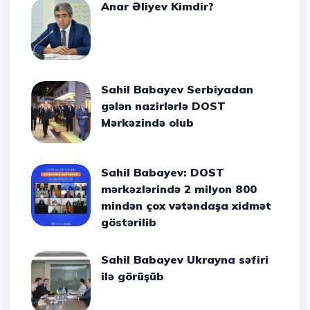
Anar Əliyev Kimdir?
Sahil Babayev Serbiyadan
gələn nazirlərlə DOST
Mərkəzində olub
Sahil Babayev: DOST
mərkəzlərində 2 milyon 800
mindən çox vətəndaşa xidmət
göstərilib
Sahil Babayev Ukrayna səfiri
ilə görüşüb