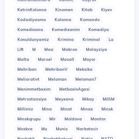
KetrinKolonna
Kinomen
Kitab
Kiyev
Kodadiyasma
Kolonna
Komando
Komedixana
Komedixanim
Komediya
Konuldunyamiz
Krimina
Kriminal
La
Lift
M
Maa
Makron
Malayziya
Malta
Marsel
Masall
Mayor
Mehriban
MehribanV
Meksika
Meliorativt
Meloman
Meloman7
Menimmetbexim
MetbaxinAgasi
Metrostansiya
Meyxana
Mikay
MilliM
Millimiz
Mina
Minat
Minax
Minsk
Minskqrupu
Mir
Moldova
Monitor
Moskva
Mu
Munis
Narkotacir
Narkotik
Narkotikalveri
Natiq
NATO