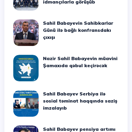
idmançılarla görüşüb
Sahil Babayevin Sahibkarlar
Günü ilə bağlı konfransdakı
çıxışı
Nazir Sahil Babayevin müavini
Şamaxıda qəbul keçirəcək
Sahil Babayev Serbiya ilə
sosial təminat haqqında saziş
imzalayıb
Sahil Babayev pensiya artımı