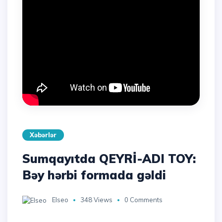
Xəbərlər
Sumqayıtda QEYRİ-ADI TOY:
Bəy hərbi formada gəldi
Elseo
348 Views
0 Comments