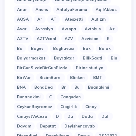
Anar
Anons
AntalyaForumu
AqilAbbas
AQSA
Ar
AT
Atesxetti
Autizm
Avar
Avrasiya
Avropa
Avtobus
Az
AZTV
AZTVcanl
AZV
Azvision
B
Ba
Bagevi
Baghavasi
Bak
Balak
Balyarmarkas
Bayraktar
BilikSaati
Bin
BirGunSizdeBirGunBizde
Birincistudiya
BiriVar
BizimBarel
Blinken
BMT
BNA
BonaDea
Br
Bu
Buanakimi
Bunanakimi
C
Canguden
CeyhunBayramov
Cibgirlik
Cinay
CinayetVeCeza
D
Da
Dada
Dali
Davam
Deputat
Deyishencavab
Dinxadiml
Donebilsem
Dosye
DSA2022