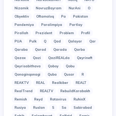
Nizamik
NovruzBayram
NurAni
O
Obyektiv
Oftamoloq
Pa
Pakistan
Pandemiya
Paralimpiya
Partlay
Pirallah
Prezident
Problem
Profil
PUA
Pulk
Q
Qad
Qalayar
Qar
Qaraba
Qarad
Qarada
Qarba
Qazax
Qazi
QaziREALda
Qeyrineft
Qeyrisabithava
Qoboy
Qobu
Qonaginqonagi
Quba
Qusar
R
REAKTV
REAL
Realkiber
REALT
RealTrend
REALTV
RebuildKarabakh
Remish
Reyd
Rotavirus
RuhinX
Rusiya
Ruslan
S
Sa
Sabirabad
Sahib
Salamheyat
Salfetd
Samir