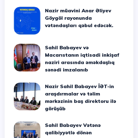
Nazir müavini Anar Əliyev
Göygöl rayonunda
vətəndaşları qəbul edəcək.
Sahil Babayev və
Macarıstanın iqtisadi inkişaf
naziri arasında əməkdaşlıq
sənədi imzalanıb
Nazir Sahil Babayev İƏT-in
araşdırmalar və təlim
mərkəzinin baş direktoru ilə
görüşüb
Sahil Babayev Vətənə
qalibiyyətlə dönən