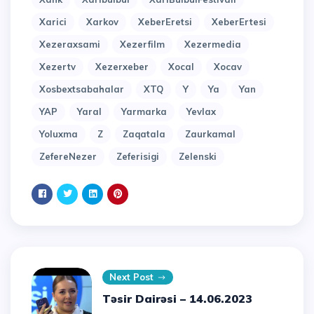
Xarici
Xarkov
XeberEretsi
XeberErtesi
Xezeraxsami
Xezerfilm
Xezermedia
Xezertv
Xezerxeber
Xocal
Xocav
Xosbextsabahalar
XTQ
Y
Ya
Yan
YAP
Yaral
Yarmarka
Yevlax
Yoluxma
Z
Zaqatala
Zaurkamal
ZefereNezer
Zeferisigi
Zelenski
Next Post
Təsir Dairəsi – 14.06.2023