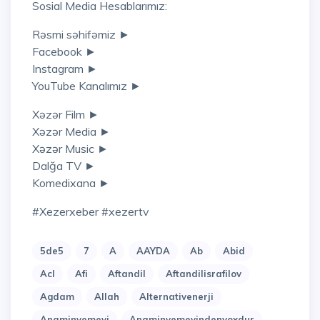
Sosial Media Hesablarımız:
Rəsmi səhifəmiz ►
Facebook ►
Instagram ►
YouTube Kanalımız ►
Xəzər Film ►
Xəzər Media ►
Xəzər Music ►
Dalğa TV ►
Komedixana ►
#xezerxeber #xezertv
5de5
7
A
AAYDA
Ab
Abid
Acl
Afi
Aftandil
Aftandilisrafilov
Agdam
Allah
Alternativenerji
Anaminyemeyi
Anaminyemeyindenyoxdur