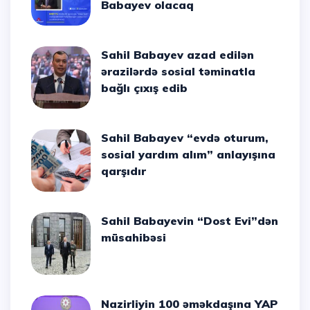
Babayev olacaq
Sahil Babayev azad edilən
ərazilərdə sosial təminatla
bağlı çıxış edib
Sahil Babayev “evdə oturum,
sosial yardım alım” anlayışına
qarşıdır
Sahil Babayevin “Dost Evi”dən
müsahibəsi
Nazirliyin 100 əməkdaşına YAP