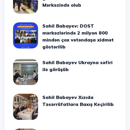
Mərkəzində olub
Sahil Babayev: DOST
mərkəzlərində 2 milyon 800
mindən çox vətəndaşa xidmət
göstərilib
Sahil Babayev Ukrayna səfiri
ilə görüşüb
Sahil Babayev Xızıda
Təsərrüfatlara Baxış Keçirilib