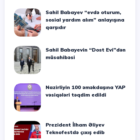
Sahil Babayev “evdə oturum,
sosial yardım alım” anlayışına
qarşıdır
Sahil Babayevin “Dost Evi”dən
müsahibəsi
Nazirliyin 100 əməkdaşına YAP
vəsiqələri təqdim edildi
Prezident İlham Əliyev
Teknofestdə çıxış edib