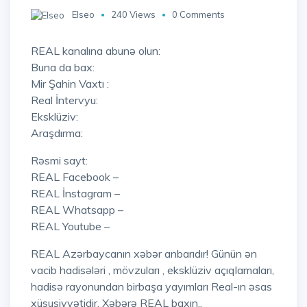
Elseo
240 Views
0 Comments
REAL kanalına abunə olun:
Buna da bax:
Mir Şahin Vaxtı :
Real İntervyu:
Eksklüziv:
Araşdırma:
Rəsmi sayt:
REAL Facebook –
REAL İnstagram –
REAL Whatsapp –
REAL Youtube –
REAL Azərbaycanın xəbər anbarıdır! Günün ən
vacib hadisələri , mövzuları , eksklüziv açıqlamaları,
hadisə rayonundan birbaşa yayımları Real-ın əsas
xüsusiyyətidir. Xəbərə REAL baxın..