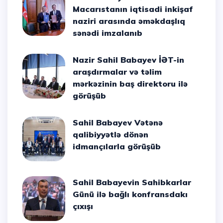
Macarıstanın iqtisadi inkişaf
naziri arasında əməkdaşlıq
sənədi imzalanıb
Nazir Sahil Babayev İƏT-in
araşdırmalar və təlim
mərkəzinin baş direktoru ilə
görüşüb
Sahil Babayev Vətənə
qalibiyyətlə dönən
idmançılarla görüşüb
Sahil Babayevin Sahibkarlar
Günü ilə bağlı konfransdakı
çıxışı