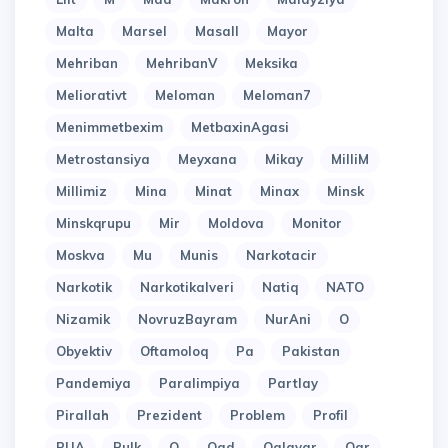
Malta
Marsel
Masall
Mayor
Mehriban
MehribanV
Meksika
Meliorativt
Meloman
Meloman7
Menimmetbexim
MetbaxinAgasi
Metrostansiya
Meyxana
Mikay
MilliM
Millimiz
Mina
Minat
Minax
Minsk
Minskqrupu
Mir
Moldova
Monitor
Moskva
Mu
Munis
Narkotacir
Narkotik
Narkotikalveri
Natiq
NATO
Nizamik
NovruzBayram
NurAni
O
Obyektiv
Oftamoloq
Pa
Pakistan
Pandemiya
Paralimpiya
Partlay
Pirallah
Prezident
Problem
Profil
PUA
Pulk
Q
Qad
Qalayar
Qar