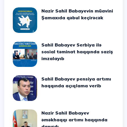
Nazir Sahil Babayevin müavini
Şamaxıda qəbul keçirəcək
Sahil Babayev Serbiya ilə
sosial təminat haqqında saziş
imzalayıb
Sahil Babayev pensiya artımı
haqqında açıqlama verib
Nazir Sahil Babayev
əməkhaqqı artımı haqqında
danışdı