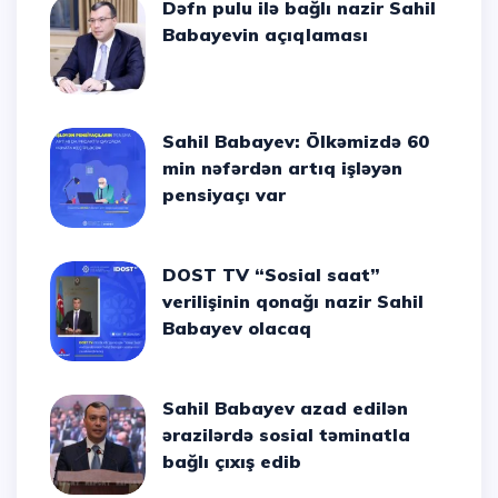
Dəfn pulu ilə bağlı nazir Sahil
Babayevin açıqlaması
Sahil Babayev: Ölkəmizdə 60
min nəfərdən artıq işləyən
pensiyaçı var
DOST TV “Sosial saat”
verilişinin qonağı nazir Sahil
Babayev olacaq
Sahil Babayev azad edilən
ərazilərdə sosial təminatla
bağlı çıxış edib