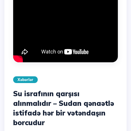
Xəbərlər
Su israfının qarşısı
alınmalıdır – Sudan qənaətlə
istifadə hər bir vətəndaşın
borcudur