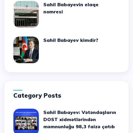
Sahil Babayevin elaqe
nomresi
Sahil Babayev kimdir?
Category Posts
Sahil Babayev: Vətəndaşların
DOST xidmətlərindən
məmnunluğu 98,3 faizə çatıb