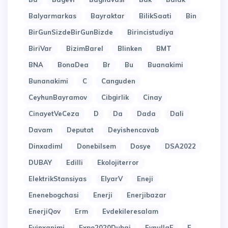
Balyarmarkas
Bayraktar
BilikSaati
Bin
BirGunSizdeBirGunBizde
Birincistudiya
BiriVar
BizimBarel
Blinken
BMT
BNA
BonaDea
Br
Bu
Buanakimi
Bunanakimi
C
Canguden
CeyhunBayramov
Cibgirlik
Cinay
CinayetVeCeza
D
Da
Dada
Dali
Davam
Deputat
Deyishencavab
Dinxadiml
Donebilsem
Dosye
DSA2022
DUBAY
Edilli
Ekolojiterror
ElektrikStansiyas
ElyarV
Eneji
Enenebogchasi
Enerji
Enerjibazar
EnerjiQov
Erm
Evdekileresalam
Evinxanimi
Expo2020Dubai
EynullaF
F