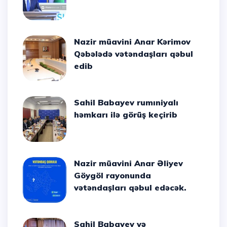
Nazir müavini Anar Kərimov
Qəbələdə vətəndaşları qəbul
edib
Sahil Babayev rumıniyalı
həmkarı ilə görüş keçirib
Nazir müavini Anar Əliyev
Göygöl rayonunda
vətəndaşları qəbul edəcək.
Sahil Babayev və