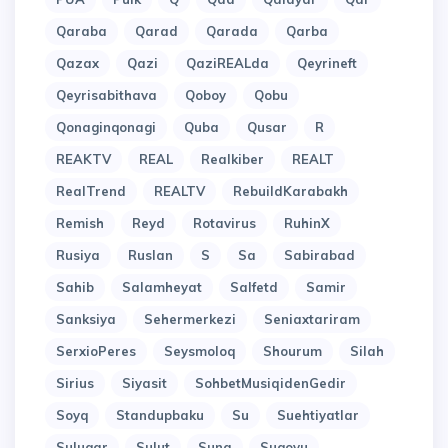
Qaraba
Qarad
Qarada
Qarba
Qazax
Qazi
QaziREALda
Qeyrineft
Qeyrisabithava
Qoboy
Qobu
Qonaginqonagi
Quba
Qusar
R
REAKTV
REAL
Realkiber
REALT
RealTrend
REALTV
RebuildKarabakh
Remish
Reyd
Rotavirus
RuhinX
Rusiya
Ruslan
S
Sa
Sabirabad
Sahib
Salamheyat
Salfetd
Samir
Sanksiya
Sehermerkezi
Seniaxtariram
SerxioPeres
Seysmoloq
Shourum
Silah
Sirius
Siyasit
SohbetMusiqidenGedir
Soyq
Standupbaku
Su
Suehtiyatlar
Suluqar
Sulut
Suna
Suqovu