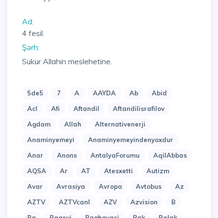
Ad:
4 fesil.
Şərh:
Sukur Allahin meslehetine.
5de5
7
A
AAYDA
Ab
Abid
Acl
Afi
Aftandil
Aftandilisrafilov
Agdam
Allah
Alternativenerji
Anaminyemeyi
Anaminyemeyindenyoxdur
Anar
Anons
AntalyaForumu
AqilAbbas
AQSA
Ar
AT
Atesxetti
Autizm
Avar
Avrasiya
Avropa
Avtobus
Az
AZTV
AZTVcanl
AZV
Azvision
B
Ba
Bagevi
Baghavasi
Bak
Balak