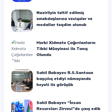
Nazirliyin təltif edilmiş
əməkdaşlarına vəsiqələr və
medallar təqdim olunub
Hərbi Xidmətə Çağırılanların
Tibbi Müayinəsi ilə Tanış
Olundu
Sahil Babayev R.S.Santoun
başçılıq etdiyi nümayəndə
heyəti ilə görüşüb
Sahil Babayev “İnsan
Resursları Zirvəsi”də çıxış edib