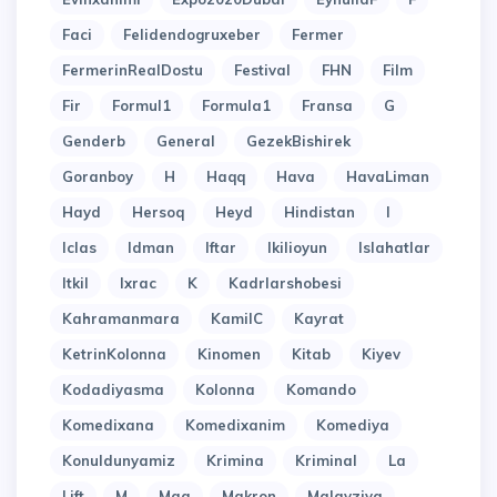
Faci
Felidendogruxeber
Fermer
FermerinRealDostu
Festival
FHN
Film
Fir
Formul1
Formula1
Fransa
G
Genderb
General
GezekBishirek
Goranboy
H
Haqq
Hava
HavaLiman
Hayd
Hersoq
Heyd
Hindistan
I
Iclas
Idman
Iftar
Ikilioyun
Islahatlar
Itkil
Ixrac
K
Kadrlarshobesi
Kahramanmara
KamilC
Kayrat
KetrinKolonna
Kinomen
Kitab
Kiyev
Kodadiyasma
Kolonna
Komando
Komedixana
Komedixanim
Komediya
Konuldunyamiz
Krimina
Kriminal
La
Lift
M
Maa
Makron
Malayziya