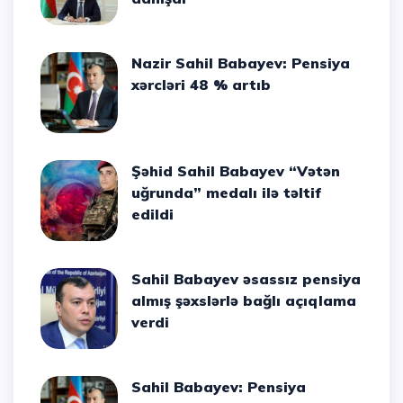
Nazir Sahil Babayev: Pensiya
xərcləri 48 % artıb
Şəhid Sahil Babayev “Vətən
uğrunda” medalı ilə təltif
edildi
Sahil Babayev əsassız pensiya
almış şəxslərlə bağlı açıqlama
verdi
Sahil Babayev: Pensiya