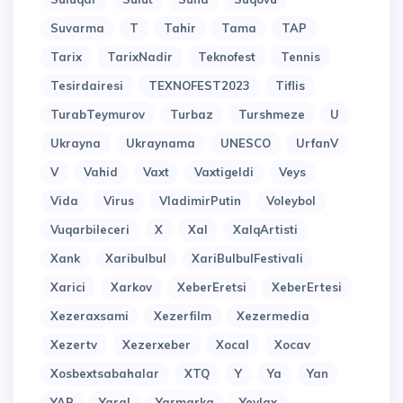
Suvarma
T
Tahir
Tama
TAP
Tarix
TarixNadir
Teknofest
Tennis
Tesirdairesi
TEXNOFEST2023
Tiflis
TurabTeymurov
Turbaz
Turshmeze
U
Ukrayna
Ukraynama
UNESCO
UrfanV
V
Vahid
Vaxt
Vaxtigeldi
Veys
Vida
Virus
VladimirPutin
Voleybol
Vuqarbileceri
X
Xal
XalqArtisti
Xank
Xaribulbul
XariBulbulFestivali
Xarici
Xarkov
XeberEretsi
XeberErtesi
Xezeraxsami
Xezerfilm
Xezermedia
Xezertv
Xezerxeber
Xocal
Xocav
Xosbextsabahalar
XTQ
Y
Ya
Yan
YAP
Yaral
Yarmarka
Yevlax