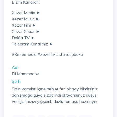
Bizim Kanallar :
Xəzər Media ►
Xəzər Music ►
Xəzər Film ►
Xəzər Xəbər ►
Dalğa TV ►
Telegram Kanalımız ►
#xezermedia #xezertv #standupbaku
Ad:
Eli Mammadov
Şərh:
Sizin vermişti içınə nəhlət fəri bir şey bilmirsiniz
danışmağa güya sizdə indi aktyorsunuz düşüş
verlişlərinizizi yiğşdırıb duzlu tamaşa hazırlayın