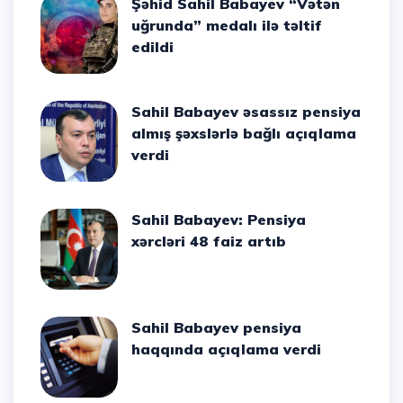
Şəhid Sahil Babayev “Vətən
uğrunda” medalı ilə təltif
edildi
Sahil Babayev əsassız pensiya
almış şəxslərlə bağlı açıqlama
verdi
Sahil Babayev: Pensiya
xərcləri 48 faiz artıb
Sahil Babayev pensiya
haqqında açıqlama verdi