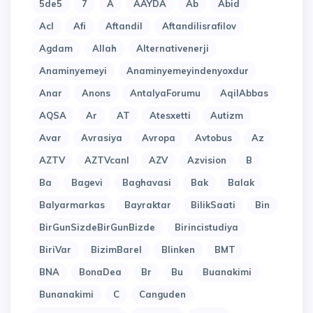
5de5
7
A
AAYDA
Ab
Abid
Acl
Afi
Aftandil
Aftandilisrafilov
Agdam
Allah
Alternativenerji
Anaminyemeyi
Anaminyemeyindenyoxdur
Anar
Anons
AntalyaForumu
AqilAbbas
AQSA
Ar
AT
Atesxetti
Autizm
Avar
Avrasiya
Avropa
Avtobus
Az
AZTV
AZTVcanl
AZV
Azvision
B
Ba
Bagevi
Baghavasi
Bak
Balak
Balyarmarkas
Bayraktar
BilikSaati
Bin
BirGunSizdeBirGunBizde
Birincistudiya
BiriVar
BizimBarel
Blinken
BMT
BNA
BonaDea
Br
Bu
Buanakimi
Bunanakimi
C
Canguden