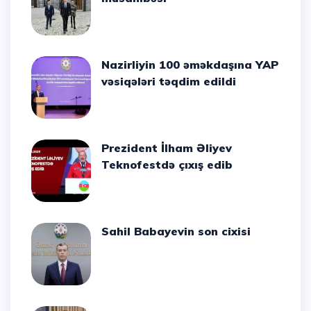
Nazirliyin 100 əməkdaşına YAP
vəsiqələri təqdim edildi
Prezident İlham Əliyev
Teknofestdə çıxış edib
Sahil Babayevin son cixisi