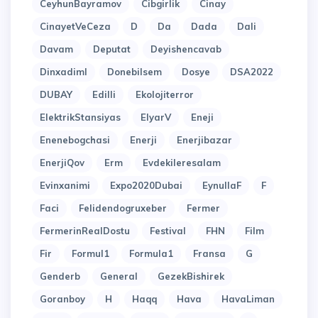
CeyhunBayramov
Cibgirlik
Cinay
CinayetVeCeza
D
Da
Dada
Dali
Davam
Deputat
Deyishencavab
Dinxadiml
Donebilsem
Dosye
DSA2022
DUBAY
Edilli
Ekolojiterror
ElektrikStansiyas
ElyarV
Eneji
Enenebogchasi
Enerji
Enerjibazar
EnerjiQov
Erm
Evdekileresalam
Evinxanimi
Expo2020Dubai
EynullaF
F
Faci
Felidendogruxeber
Fermer
FermerinRealDostu
Festival
FHN
Film
Fir
Formul1
Formula1
Fransa
G
Genderb
General
GezekBishirek
Goranboy
H
Haqq
Hava
HavaLiman