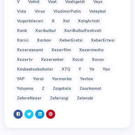
V
Vahid
Vaxt
Vaxtigeldi
Veys
Vida
Virus
VladimirPutin
Voleybol
Vuqarbileceri
X
Xal
XalqArtisti
Xank
Xaribulbul
XariBulbulFestivali
Xarici
Xarkov
XeberEretsi
XeberErtesi
Xezeraxsami
Xezerfilm
Xezermedia
Xezertv
Xezerxeber
Xocal
Xocav
Xosbextsabahalar
XTQ
Y
Ya
Yan
YAP
Yaral
Yarmarka
Yevlax
Yoluxma
Z
Zaqatala
Zaurkamal
ZefereNezer
Zeferisigi
Zelenski