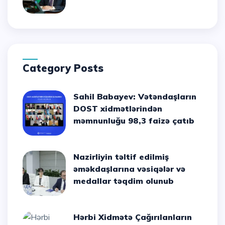
Category Posts
Sahil Babayev: Vətəndaşların
DOST xidmətlərindən
məmnunluğu 98,3 faizə çatıb
Nazirliyin təltif edilmiş
əməkdaşlarına vəsiqələr və
medallar təqdim olunub
Hərbi Xidmətə Çağırılanların