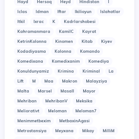
Hayd
Hersoq
Heyd
Hindistan
I
Iclas
Idman
Iftar
Ikilioyun
Islahatlar
Itkil
Ixrac
K
Kadrlarshobesi
Kahramanmara
KamilC
Kayrat
KetrinKolonna
Kinomen
Kitab
Kiyev
Kodadiyasma
Kolonna
Komando
Komedixana
Komedixanim
Komediya
Konuldunyamiz
Krimina
Kriminal
La
Lift
M
Maa
Makron
Malayziya
Malta
Marsel
Masall
Mayor
Mehriban
MehribanV
Meksika
Meliorativt
Meloman
Meloman7
Menimmetbexim
MetbaxinAgasi
Metrostansiya
Meyxana
Mikay
MilliM