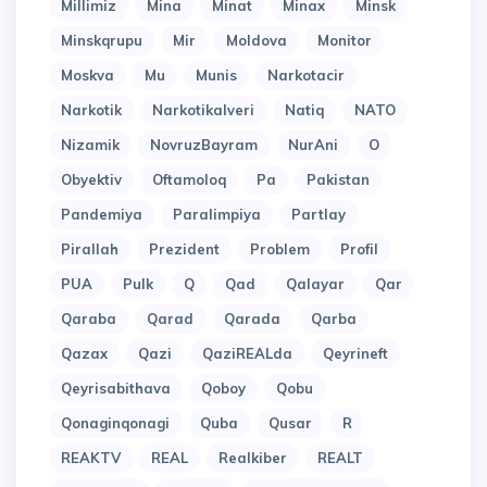
Millimiz
Mina
Minat
Minax
Minsk
Minskqrupu
Mir
Moldova
Monitor
Moskva
Mu
Munis
Narkotacir
Narkotik
Narkotikalveri
Natiq
NATO
Nizamik
NovruzBayram
NurAni
O
Obyektiv
Oftamoloq
Pa
Pakistan
Pandemiya
Paralimpiya
Partlay
Pirallah
Prezident
Problem
Profil
PUA
Pulk
Q
Qad
Qalayar
Qar
Qaraba
Qarad
Qarada
Qarba
Qazax
Qazi
QaziREALda
Qeyrineft
Qeyrisabithava
Qoboy
Qobu
Qonaginqonagi
Quba
Qusar
R
REAKTV
REAL
Realkiber
REALT