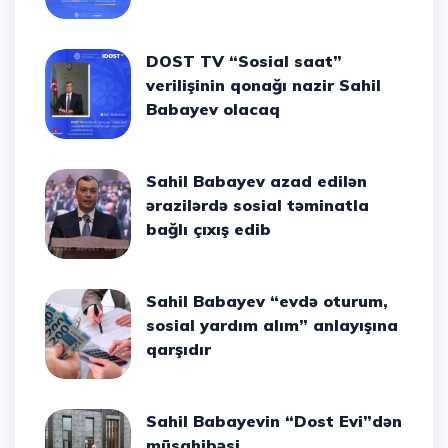
DOST TV “Sosial saat”
verilişinin qonağı nazir Sahil
Babayev olacaq
Sahil Babayev azad edilən
ərazilərdə sosial təminatla
bağlı çıxış edib
Sahil Babayev “evdə oturum,
sosial yardım alım” anlayışına
qarşıdır
Sahil Babayevin “Dost Evi”dən
müsahibəsi