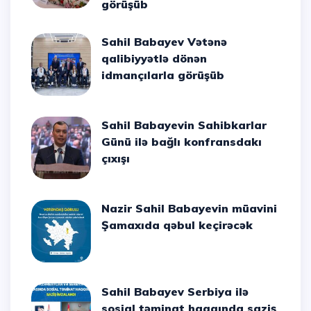
görüşüb
Sahil Babayev Vətənə
qalibiyyətlə dönən
idmançılarla görüşüb
Sahil Babayevin Sahibkarlar
Günü ilə bağlı konfransdakı
çıxışı
Nazir Sahil Babayevin müavini
Şamaxıda qəbul keçirəcək
Sahil Babayev Serbiya ilə
sosial təminat haqqında saziş