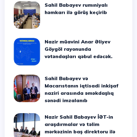
Sahil Babayev rumıniyalı
həmkarı ilə görüş keçirib
Nazir müavini Anar Əliyev
Göygöl rayonunda
vətəndaşları qəbul edəcək.
Sahil Babayev və
Macarıstanın iqtisadi inkişaf
naziri arasında əməkdaşlıq
sənədi imzalanıb
Nazir Sahil Babayev İƏT-in
araşdırmalar və təlim
mərkəzinin baş direktoru ilə