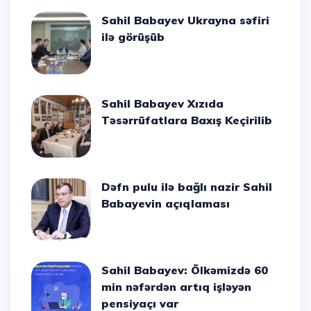
Sahil Babayev Ukrayna səfiri
ilə görüşüb
Sahil Babayev Xızıda
Təsərrüfatlara Baxış Keçirilib
Dəfn pulu ilə bağlı nazir Sahil
Babayevin açıqlaması
Sahil Babayev: Ölkəmizdə 60
min nəfərdən artıq işləyən
pensiyaçı var