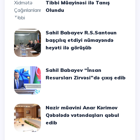
Tibbi Müayinəsi ilə Tanış
Olundu
Sahil Babayev R.S.Santoun
başçılıq etdiyi nümayəndə
heyəti ilə görüşüb
Sahil Babayev “İnsan
Resursları Zirvəsi”də çıxış edib
Nazir müavini Anar Kərimov
Qəbələdə vətəndaşları qəbul
edib