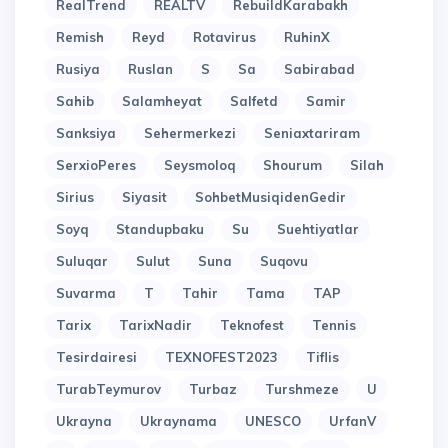
RealTrend
REALTV
RebuildKarabakh
Remish
Reyd
Rotavirus
RuhinX
Rusiya
Ruslan
S
Sa
Sabirabad
Sahib
Salamheyat
Salfetd
Samir
Sanksiya
Sehermerkezi
Seniaxtariram
SerxioPeres
Seysmoloq
Shourum
Silah
Sirius
Siyasit
SohbetMusiqidenGedir
Soyq
Standupbaku
Su
Suehtiyatlar
Suluqar
Sulut
Suna
Suqovu
Suvarma
T
Tahir
Tama
TAP
Tarix
TarixNadir
Teknofest
Tennis
Tesirdairesi
TEXNOFEST2023
Tiflis
TurabTeymurov
Turbaz
Turshmeze
U
Ukrayna
Ukraynama
UNESCO
UrfanV