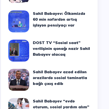
Sahil Babayev: Ölkəmizdə
60 min nəfərdən artıq
işləyən pensiyaçı var
DOST TV “Sosial saat”
verilişinin qonağı nazir Sahil
Babayev olacaq
Sahil Babayev azad edilən
ərazilərdə sosial təminatla
bağlı çıxış edib
Sahil Babayev “evdə
oturum, sosial yardım alım”