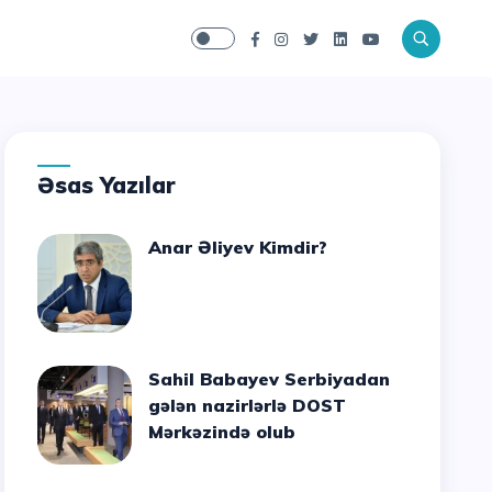
Əsas Yazılar
Anar Əliyev Kimdir?
Sahil Babayev Serbiyadan
gələn nazirlərlə DOST
Mərkəzində olub