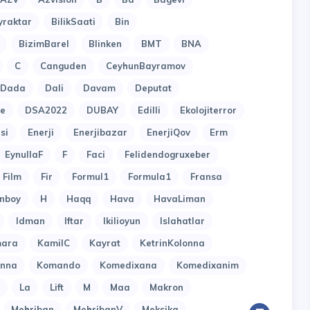
yraktar
BilikSaati
Bin
BizimBarel
Blinken
BMT
BNA
C
Canguden
CeyhunBayramov
Dada
Dali
Davam
Deputat
e
DSA2022
DUBAY
Edilli
Ekolojiterror
si
Enerji
Enerjibazar
EnerjiQov
Erm
EynullaF
F
Faci
Felidendogruxeber
Film
Fir
Formul1
Formula1
Fransa
nboy
H
Haqq
Hava
HavaLiman
Idman
Iftar
Ikilioyun
Islahatlar
ara
KamilC
Kayrat
KetrinKolonna
onna
Komando
Komedixana
Komedixanim
La
Lift
M
Maa
Makron
Mehriban
MehribanV
Meksika