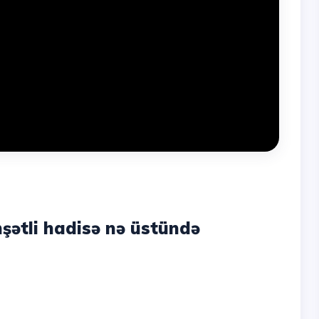
şətli hadisə nə üstündə