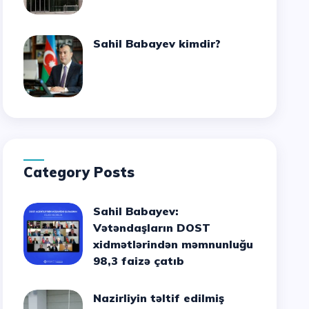
Sahil Babayev kimdir?
Category Posts
Sahil Babayev:
Vətəndaşların DOST
xidmətlərindən məmnunluğu
98,3 faizə çatıb
Nazirliyin təltif edilmiş