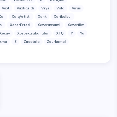
Vaxt
Vaxtigeldi
Veys
Vida
Virus
Xal
XalqArtisti
Xank
Xaribulbul
si
XeberErtesi
Xezeraxsami
Xezerfilm
Xocav
Xosbextsabahalar
XTQ
Y
Ya
uxma
Z
Zaqatala
Zaurkamal