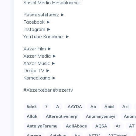
Sosial Media Hesablarımız:
Rəsmi səhifəmiz ►
Facebook ►
Instagram ►
YouTube Kanalımız ►
Xəzər Film ►
Xəzər Media ►
Xəzər Music ►
Dalğa TV ►
Komedixana ►
#xezerxeber #xezertv
5de5
7
A
AAYDA
Ab
Abid
Acl
Allah
Alternativenerji
Anaminyemeyi
Anami
AntalyaForumu
AqilAbbas
AQSA
Ar
AT
Avropa
Avtobus
Az
AZTV
AZTVcanl