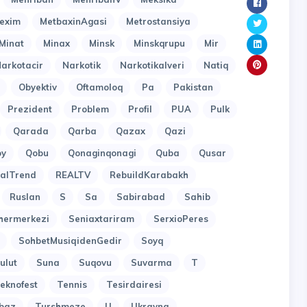
exim
MetbaxinAgasi
Metrostansiya
Minat
Minax
Minsk
Minskqrupu
Mir
arkotacir
Narkotik
Narkotikalveri
Natiq
Obyektiv
Oftamoloq
Pa
Pakistan
Prezident
Problem
Profil
PUA
Pulk
Qarada
Qarba
Qazax
Qazi
oy
Qobu
Qonaginqonagi
Quba
Qusar
alTrend
REALTV
RebuildKarabakh
Ruslan
S
Sa
Sabirabad
Sahib
hermerkezi
Seniaxtariram
SerxioPeres
SohbetMusiqidenGedir
Soyq
ulut
Suna
Suqovu
Suvarma
T
eknofest
Tennis
Tesirdairesi
baz
Turshmeze
U
Ukrayna