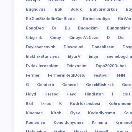
Baghavasi
Bak
Balak
Balyarmarkas
Ba
BirGunSizdeBirGunBizde
Birincistudiya
BiriVar
BonaDea
Br
Bu
Buanakimi
Bunanakimi
Cibgirlik
Cinay
CinayetVeCeza
D
Da
Deyishencavab
Dinxadiml
Donebilsem
Dosy
ElektrikStansiyas
ElyarV
Eneji
Enenebogcha
Evdekileresalam
Evinxanimi
Expo2020Dubai
Fermer
FermerinRealDostu
Festival
FHN
G
Genderb
General
GezekBishirek
Gora
Hayd
Hersoq
Heyd
Hindistan
I
Iclas
Itkil
Ixrac
K
Kadrlarshobesi
Kahramanm
Kinomen
Kitab
Kiyev
Kodadiyasma
Kol
Komediya
Konuldunyamiz
Krimina
Kriminal
Malayziya
Malta
Marsel
Masall
Mayor