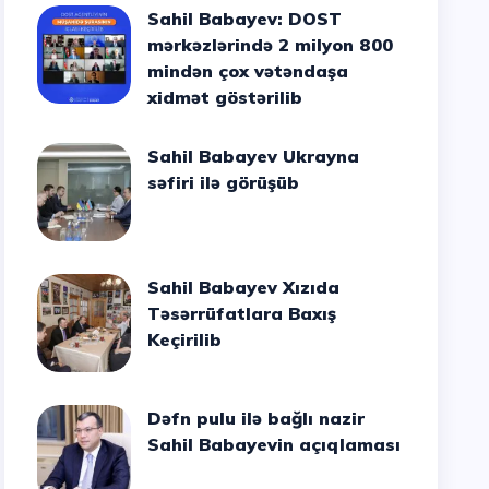
Sahil Babayev: DOST
mərkəzlərində 2 milyon 800
mindən çox vətəndaşa
xidmət göstərilib
Sahil Babayev Ukrayna
səfiri ilə görüşüb
Sahil Babayev Xızıda
Təsərrüfatlara Baxış
Keçirilib
Dəfn pulu ilə bağlı nazir
Sahil Babayevin açıqlaması