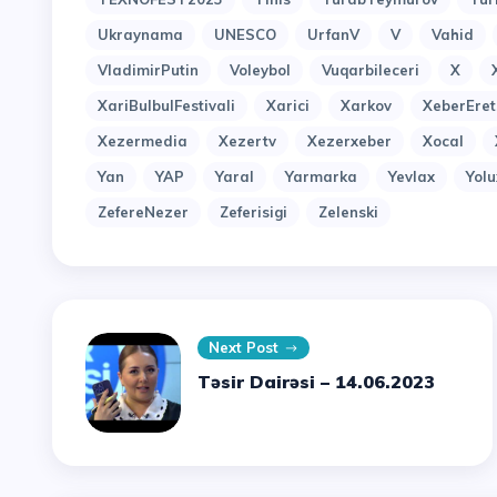
Ukraynama
UNESCO
UrfanV
V
Vahid
VladimirPutin
Voleybol
Vuqarbileceri
X
XariBulbulFestivali
Xarici
Xarkov
XeberEret
Xezermedia
Xezertv
Xezerxeber
Xocal
Yan
YAP
Yaral
Yarmarka
Yevlax
Yol
ZefereNezer
Zeferisigi
Zelenski
Next Post
Təsir Dairəsi – 14.06.2023