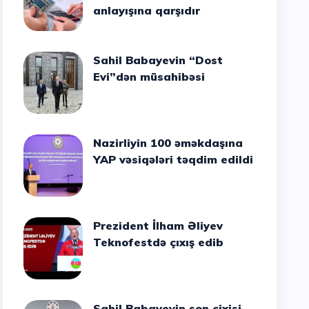
anlayışına qarşıdır
Sahil Babayevin “Dost
Evi”dən müsahibəsi
Nazirliyin 100 əməkdaşına
YAP vəsiqələri təqdim edildi
Prezident İlham Əliyev
Teknofestdə çıxış edib
Sahil Babayevin son cixisi