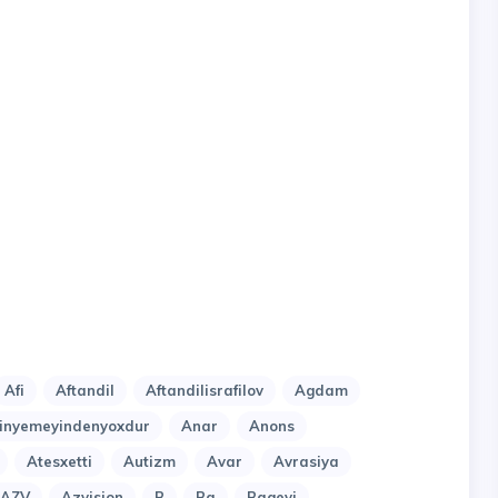
Afi
Aftandil
Aftandilisrafilov
Agdam
nyemeyindenyoxdur
Anar
Anons
Atesxetti
Autizm
Avar
Avrasiya
AZV
Azvision
B
Ba
Bagevi