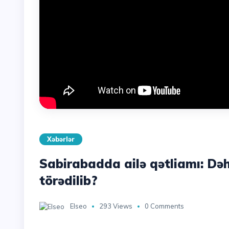
Xəbərlər
Sabirabadda ailə qətliamı: Dəh
törədilib?
Elseo
293 Views
0 Comments