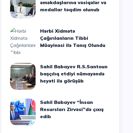
əməkdaşlarına vəsiqələr və
medallar təqdim olunub
Hərbi Xidmətə
Çağırılanların Tibbi
Müayinəsi ilə Tanış Olundu
Sahil Babayev R.S.Santoun
başçılıq etdiyi nümayəndə
heyəti ilə görüşüb
Sahil Babayev “İnsan
Resursları Zirvəsi”də çıxış
edib