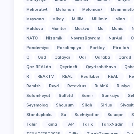
Meliorativt
Meloman
Meloman7
Menimmetb
Meyxana
Mikay
MilliM
Millimiz
Mina
Moldova
Monitor
Moskva
Mu
Munis
N
NATO
Nizamik
NovruzBayram
NurAni
O
Pandemiya
Paralimpiya
Partlay
Pirallah
Q
Qad
Qalayar
Qar
Qaraba
Qarad
QaziREALda
Qeyrineft
Qeyrisabithava
Qob
R
REAKTV
REAL
Realkiber
REALT
Re
Remish
Reyd
Rotavirus
RuhinX
Rusiya
Salamheyat
Salfetd
Samir
Sanksiya
Se
Seysmoloq
Shourum
Silah
Sirius
Siyasit
Standupbaku
Su
Suehtiyatlar
Suluqar
S
Tahir
Tama
TAP
Tarix
TarixNadir
T
TEXNOFEST2023
Tiflis
TurabTeymurov
Tur