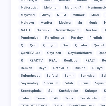
Meliorativt
Meloman
Meloman7
Menimmetb
Meyxana
Mikay
MilliM
Millimiz
Mina
Moldova
Monitor
Moskva
Mu
Munis
N
NATO
Nizamik
NovruzBayram
NurAni
O
Pandemiya
Paralimpiya
Partlay
Pirallah
Q
Qad
Qalayar
Qar
Qaraba
Qarad
QaziREALda
Qeyrineft
Qeyrisabithava
Qob
R
REAKTV
REAL
Realkiber
REALT
Re
Remish
Reyd
Rotavirus
RuhinX
Rusiya
Salamheyat
Salfetd
Samir
Sanksiya
Se
Seysmoloq
Shourum
Silah
Sirius
Siyasit
Standupbaku
Su
Suehtiyatlar
Suluqar
S
Tahir
Tama
TAP
Tarix
TarixNadir
T
TEXNOFEST2023
Tiflis
TurabTeymurov
Tur