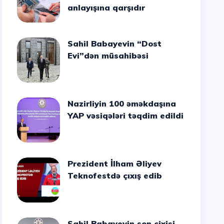
anlayışına qarşıdır
Sahil Babayevin “Dost
Evi”dən müsahibəsi
Nazirliyin 100 əməkdaşına
YAP vəsiqələri təqdim edildi
Prezident İlham Əliyev
Teknofestdə çıxış edib
Sahil Babayevin son cixisi