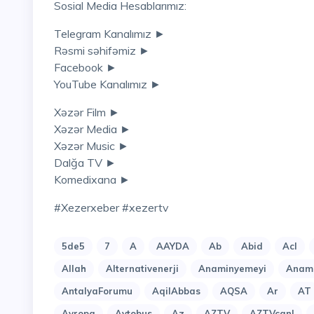
Sosial Media Hesablarımız:
Telegram Kanalımız ►
Rəsmi səhifəmiz ►
Facebook ►
YouTube Kanalımız ►
Xəzər Film ►
Xəzər Media ►
Xəzər Music ►
Dalğa TV ►
Komedixana ►
#xezerxeber #xezertv
5de5
7
A
AAYDA
Ab
Abid
Acl
Allah
Alternativenerji
Anaminyemeyi
Anami
AntalyaForumu
AqilAbbas
AQSA
Ar
AT
Avropa
Avtobus
Az
AZTV
AZTVcanl