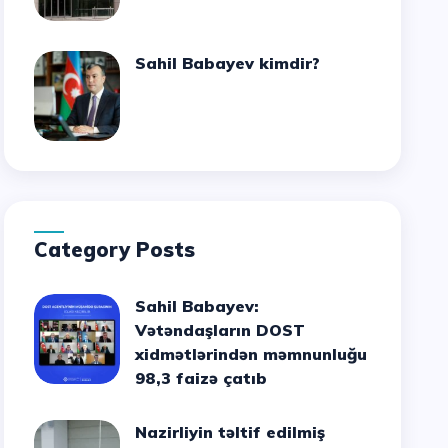
Sahil Babayev kimdir?
Category Posts
Sahil Babayev:
Vətəndaşların DOST
xidmətlərindən məmnunluğu
98,3 faizə çatıb
Nazirliyin təltif edilmiş