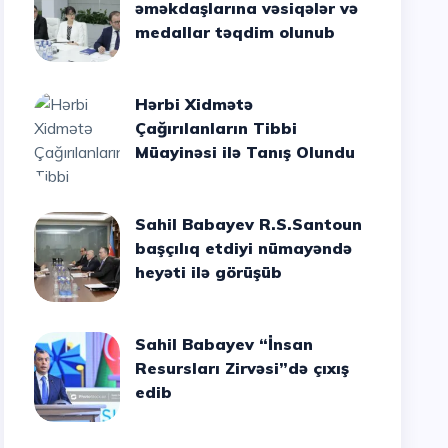
əməkdaşlarına vəsiqələr və
medallar təqdim olunub
Hərbi Xidmətə
Çağırılanların Tibbi
Müayinəsi ilə Tanış Olundu
Sahil Babayev R.S.Santoun
başçılıq etdiyi nümayəndə
heyəti ilə görüşüb
Sahil Babayev “İnsan
Resursları Zirvəsi”də çıxış
edib