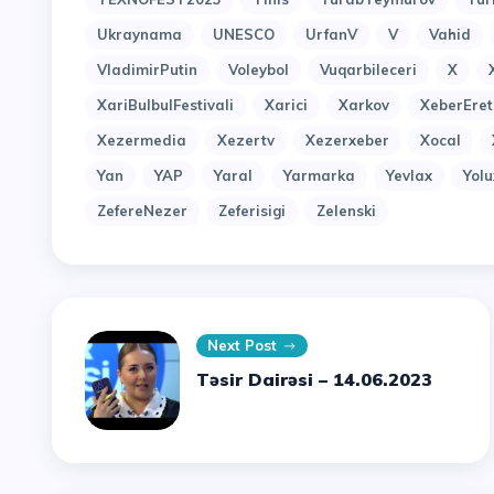
Ukraynama
UNESCO
UrfanV
V
Vahid
VladimirPutin
Voleybol
Vuqarbileceri
X
XariBulbulFestivali
Xarici
Xarkov
XeberEret
Xezermedia
Xezertv
Xezerxeber
Xocal
Yan
YAP
Yaral
Yarmarka
Yevlax
Yol
ZefereNezer
Zeferisigi
Zelenski
Next Post
Təsir Dairəsi – 14.06.2023