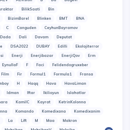
yraktar
BilikSaati
Bin
BizimBarel
Blinken
BMT
BNA
C
Canguden
CeyhunBayramov
Dada
Dali
Davam
Deputat
e
DSA2022
DUBAY
Edilli
Ekolojiterror
si
Enerji
Enerjibazar
EnerjiQov
Erm
EynullaF
F
Faci
Felidendogruxeber
Film
Fir
Formul1
Formula1
Fransa
nboy
H
Haqq
Hava
HavaLiman
Idman
Iftar
Ikilioyun
Islahatlar
ara
KamilC
Kayrat
KetrinKolonna
onna
Komando
Komedixana
Komedixanim
La
Lift
M
Maa
Makron
Mehriban
MehribanV
Meksika