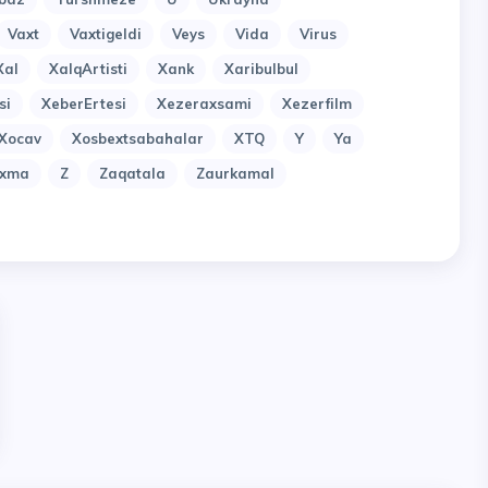
Vaxt
Vaxtigeldi
Veys
Vida
Virus
Xal
XalqArtisti
Xank
Xaribulbul
si
XeberErtesi
Xezeraxsami
Xezerfilm
Xocav
Xosbextsabahalar
XTQ
Y
Ya
uxma
Z
Zaqatala
Zaurkamal