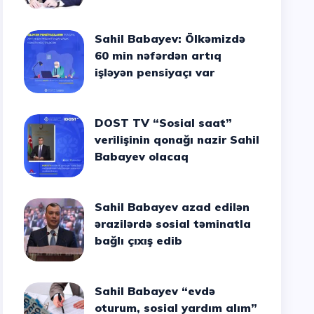
Sahil Babayev: Ölkəmizdə
60 min nəfərdən artıq
işləyən pensiyaçı var
DOST TV “Sosial saat”
verilişinin qonağı nazir Sahil
Babayev olacaq
Sahil Babayev azad edilən
ərazilərdə sosial təminatla
bağlı çıxış edib
Sahil Babayev “evdə
oturum, sosial yardım alım”