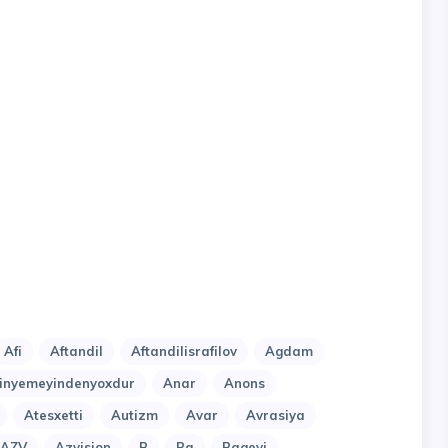
Afi
Aftandil
Aftandilisrafilov
Agdam
nyemeyindenyoxdur
Anar
Anons
Atesxetti
Autizm
Avar
Avrasiya
AZV
Azvision
B
Ba
Bagevi