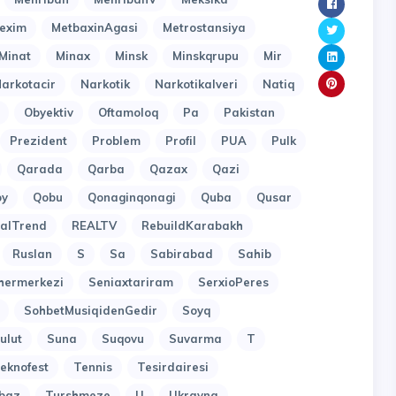
exim
MetbaxinAgasi
Metrostansiya
Minat
Minax
Minsk
Minskqrupu
Mir
arkotacir
Narkotik
Narkotikalveri
Natiq
Obyektiv
Oftamoloq
Pa
Pakistan
Prezident
Problem
Profil
PUA
Pulk
Qarada
Qarba
Qazax
Qazi
oy
Qobu
Qonaginqonagi
Quba
Qusar
alTrend
REALTV
RebuildKarabakh
Ruslan
S
Sa
Sabirabad
Sahib
hermerkezi
Seniaxtariram
SerxioPeres
SohbetMusiqidenGedir
Soyq
ulut
Suna
Suqovu
Suvarma
T
eknofest
Tennis
Tesirdairesi
baz
Turshmeze
U
Ukrayna