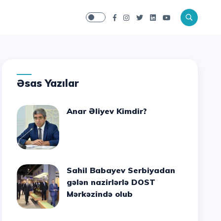
Əsas Yazılar
Anar Əliyev Kimdir?
Sahil Babayev Serbiyadan
gələn nazirlərlə DOST
Mərkəzində olub