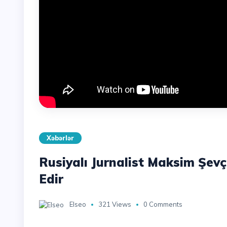
Xəbərlər
Rusiyalı Jurnalist Maksim Şevç
Edir
Elseo
321 Views
0 Comments