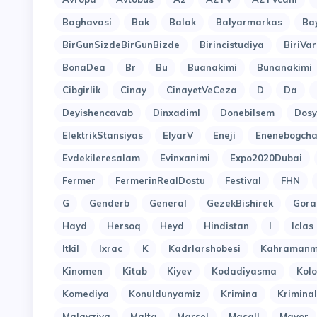
Baghavasi
Bak
Balak
Balyarmarkas
Ba
BirGunSizdeBirGunBizde
Birincistudiya
BiriVar
BonaDea
Br
Bu
Buanakimi
Bunanakimi
Cibgirlik
Cinay
CinayetVeCeza
D
Da
Deyishencavab
Dinxadiml
Donebilsem
Dosy
ElektrikStansiyas
ElyarV
Eneji
Enenebogcha
Evdekileresalam
Evinxanimi
Expo2020Dubai
Fermer
FermerinRealDostu
Festival
FHN
G
Genderb
General
GezekBishirek
Gora
Hayd
Hersoq
Heyd
Hindistan
I
Iclas
Itkil
Ixrac
K
Kadrlarshobesi
Kahramanm
Kinomen
Kitab
Kiyev
Kodadiyasma
Kol
Komediya
Konuldunyamiz
Krimina
Kriminal
Malayziya
Malta
Marsel
Masall
Mayor