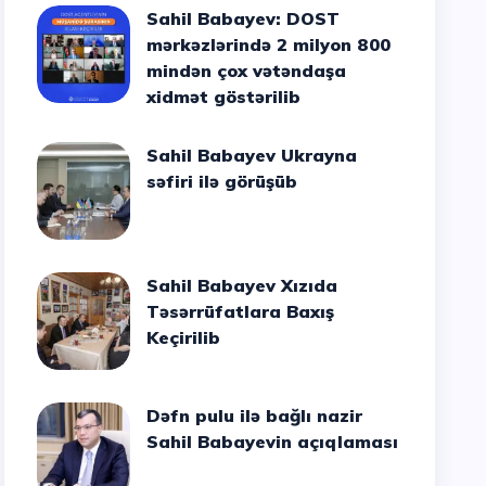
Sahil Babayev: DOST
mərkəzlərində 2 milyon 800
mindən çox vətəndaşa
xidmət göstərilib
Sahil Babayev Ukrayna
səfiri ilə görüşüb
Sahil Babayev Xızıda
Təsərrüfatlara Baxış
Keçirilib
Dəfn pulu ilə bağlı nazir
Sahil Babayevin açıqlaması