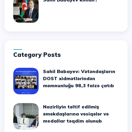
Category Posts
Sahil Babayev: Vətəndaşların
DOST xidmətlərindən
məmnunluğu 98,3 faizə çatıb
Nazirliyin təltif edilmiş
əməkdaşlarına vəsiqələr və
medallar təqdim olunub