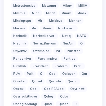
Metrostansiya
Meyxana
Mikay
MilliM
Millimiz
Mina
Minat
Minax
Minsk
Minskqrupu
Mir
Moldova
Monitor
Moskva
Mu
Munis
Narkotacir
Narkotik
Narkotikalveri
Natiq
NATO
Nizamik
NovruzBayram
NurAni
O
Obyektiv
Oftamoloq
Pa
Pakistan
Pandemiya
Paralimpiya
Partlay
Pirallah
Prezident
Problem
Profil
PUA
Pulk
Q
Qad
Qalayar
Qar
Qaraba
Qarad
Qarada
Qarba
Qazax
Qazi
QaziREALda
Qeyrineft
Qeyrisabithava
Qoboy
Qobu
Qonaginqonagi
Quba
Qusar
R