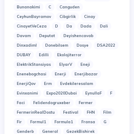
Bunanakimi
C
Canguden
CeyhunBayramov
Cibgirlik
Cinay
CinayetVeCeza
D
Da
Dada
Dali
Davam
Deputat
Deyishencavab
Dinxadiml
Donebilsem
Dosye
DSA2022
DUBAY
Edilli
Ekolojiterror
ElektrikStansiyas
ElyarV
Eneji
Enenebogchasi
Enerji
Enerjibazar
EnerjiQov
Erm
Evdekileresalam
Evinxanimi
Expo2020Dubai
EynullaF
F
Faci
Felidendogruxeber
Fermer
FermerinRealDostu
Festival
FHN
Film
Fir
Formul1
Formula1
Fransa
G
Genderb
General
GezekBishirek