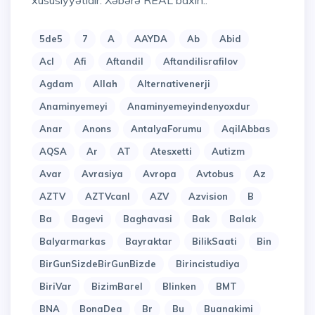
xüsusiyyətidir. Xəbərə REAL baxın..
5de5
7
A
AAYDA
Ab
Abid
Acl
Afi
Aftandil
Aftandilisrafilov
Agdam
Allah
Alternativenerji
Anaminyemeyi
Anaminyemeyindenyoxdur
Anar
Anons
AntalyaForumu
AqilAbbas
AQSA
Ar
AT
Atesxetti
Autizm
Avar
Avrasiya
Avropa
Avtobus
Az
AZTV
AZTVcanl
AZV
Azvision
B
Ba
Bagevi
Baghavasi
Bak
Balak
Balyarmarkas
Bayraktar
BilikSaati
Bin
BirGunSizdeBirGunBizde
Birincistudiya
BiriVar
BizimBarel
Blinken
BMT
BNA
BonaDea
Br
Bu
Buanakimi