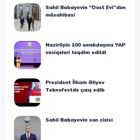
Sahil Babayevin “Dost Evi”dən
müsahibəsi
Nazirliyin 100 əməkdaşına YAP
vəsiqələri təqdim edildi
Prezident İlham Əliyev
Teknofestdə çıxış edib
Sahil Babayevin son cixisi