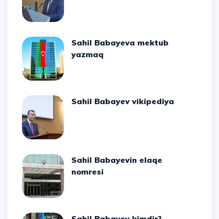
Sahil Babayeva mektub
yazmaq
Sahil Babayev vikipediya
Sahil Babayevin elaqe
nomresi
Sahil Babayev kimdir?