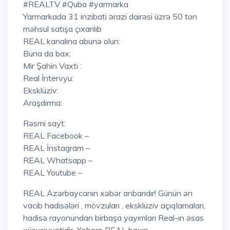
#REALTV #Quba #yarmarka
Yarmarkada 31 inzibati ərazi dairəsi üzrə 50 ton
məhsul satışa çıxarılıb
REAL kanalına abunə olun:
Buna da bax:
Mir Şahin Vaxtı :
Real İntervyu:
Eksklüziv:
Araşdırma:
Rəsmi sayt:
REAL Facebook –
REAL İnstagram –
REAL Whatsapp –
REAL Youtube –
REAL Azərbaycanın xəbər anbarıdır! Günün ən
vacib hadisələri , mövzuları , eksklüziv açıqlamaları,
hadisə rayonundan birbaşa yayımları Real-ın əsas