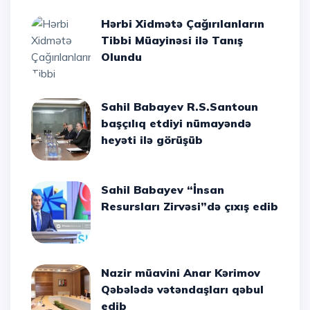
Hərbi Xidmətə Çağırılanların
Tibbi Müayinəsi ilə Tanış
Olundu
Sahil Babayev R.S.Santoun
başçılıq etdiyi nümayəndə
heyəti ilə görüşüb
Sahil Babayev “İnsan
Resursları Zirvəsi”də çıxış edib
Nazir müavini Anar Kərimov
Qəbələdə vətəndaşları qəbul
edib