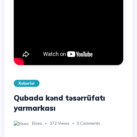
Xəbərlər
Qubada kənd təsərrüfatı
yarmarkası
Elseo
372 Views
0 Comments