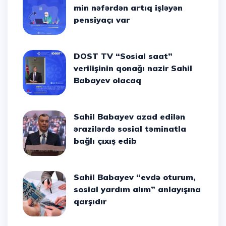
min nəfərdən artıq işləyən
pensiyaçı var
DOST TV “Sosial saat”
verilişinin qonağı nazir Sahil
Babayev olacaq
Sahil Babayev azad edilən
ərazilərdə sosial təminatla
bağlı çıxış edib
Sahil Babayev “evdə oturum,
sosial yardım alım” anlayışına
qarşıdır