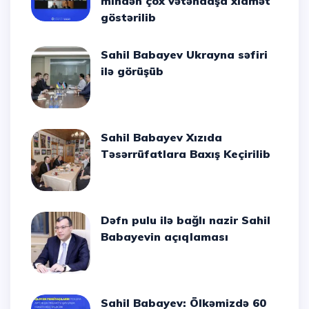
mindən çox vətəndaşa xidmət
göstərilib
Sahil Babayev Ukrayna səfiri
ilə görüşüb
Sahil Babayev Xızıda
Təsərrüfatlara Baxış Keçirilib
Dəfn pulu ilə bağlı nazir Sahil
Babayevin açıqlaması
Sahil Babayev: Ölkəmizdə 60