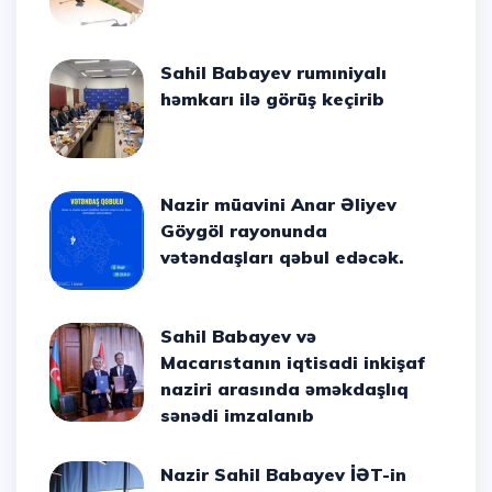
Sahil Babayev rumıniyalı
həmkarı ilə görüş keçirib
Nazir müavini Anar Əliyev
Göygöl rayonunda
vətəndaşları qəbul edəcək.
Sahil Babayev və
Macarıstanın iqtisadi inkişaf
naziri arasında əməkdaşlıq
sənədi imzalanıb
Nazir Sahil Babayev İƏT-in