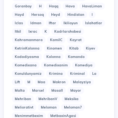
Goranboy
H
Haqq
Hava
HavaLiman
Hayd
Hersoq
Heyd
Hindistan
I
Iclas
Idman
Iftar
Ikilioyun
Islahatlar
Itkil
Ixrac
K
Kadrlarshobesi
Kahramanmara
KamilC
Kayrat
KetrinKolonna
Kinomen
Kitab
Kiyev
Kodadiyasma
Kolonna
Komando
Komedixana
Komedixanim
Komediya
Konuldunyamiz
Krimina
Kriminal
La
Lift
M
Maa
Makron
Malayziya
Malta
Marsel
Masall
Mayor
Mehriban
MehribanV
Meksika
Meliorativt
Meloman
Meloman7
Menimmetbexim
MetbaxinAgasi