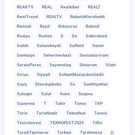
REAKTV
REAL
Realkiber
REALT
RealTrend
REALTV
RebuildKarabakh
Remish
Reyd
Rotavirus
RuhinX
Rusiya
Ruslan
S
Sa
Sabirabad
Sahib
Salamheyat
Salfetd
Samir
Sanksiya
Sehermerkezi
Seniaxtariram
SerxioPeres
Seysmoloq
Shourum
Silah
Sirius
Siyasit
SohbetMusiqidenGedir
Soyq
Standupbaku
Su
Suehtiyatlar
Suluqar
Sulut
Suna
Suqovu
Suvarma
T
Tahir
Tama
TAP
Tarix
TarixNadir
Teknofest
Tennis
Tesirdairesi
TEXNOFEST2023
Tiflis
TurabTeymurov
Turbaz
Turshmeze
U