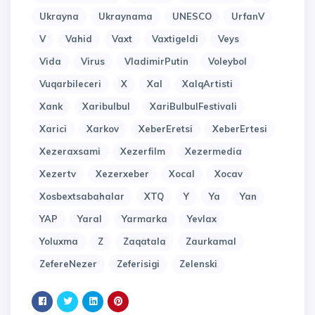
Ukrayna
Ukraynama
UNESCO
UrfanV
V
Vahid
Vaxt
Vaxtigeldi
Veys
Vida
Virus
VladimirPutin
Voleybol
Vuqarbileceri
X
Xal
XalqArtisti
Xank
Xaribulbul
XariBulbulFestivali
Xarici
Xarkov
XeberEretsi
XeberErtesi
Xezeraxsami
Xezerfilm
Xezermedia
Xezertv
Xezerxeber
Xocal
Xocav
Xosbextsabahalar
XTQ
Y
Ya
Yan
YAP
Yaral
Yarmarka
Yevlax
Yoluxma
Z
Zaqatala
Zaurkamal
ZefereNezer
Zeferisigi
Zelenski