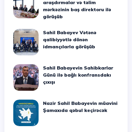
araşdırmalar və təlim
mərkəzinin baş direktoru ilə
görüşüb
Sahil Babayev Vətənə
qalibiyyətlə dönən
idmançılarla görüşüb
Sahil Babayevin Sahibkarlar
Günü ilə bağlı konfransdakı
çıxışı
Nazir Sahil Babayevin müavini
Şamaxıda qəbul keçirəcək