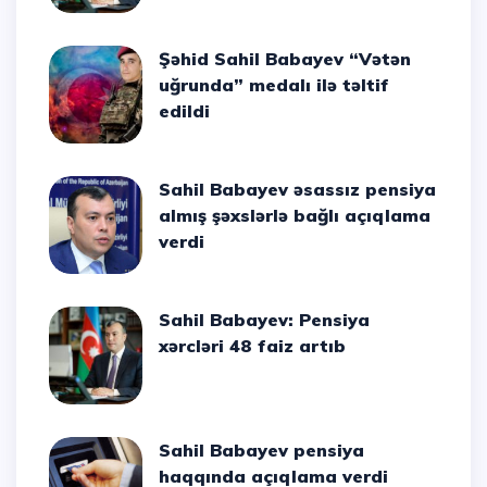
Şəhid Sahil Babayev “Vətən
uğrunda” medalı ilə təltif
edildi
Sahil Babayev əsassız pensiya
almış şəxslərlə bağlı açıqlama
verdi
Sahil Babayev: Pensiya
xərcləri 48 faiz artıb
Sahil Babayev pensiya
haqqında açıqlama verdi