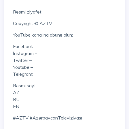
Rəsmi ziyafət
Copyright © AZTV
YouTube kanalına abunə olun:
Facebook –
İnstagram –
Twitter –
Youtube –
Telegram:
Rəsmi sayt:
AZ
RU
EN
#AZTV #AzərbaycanTeleviziyası