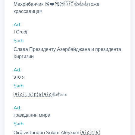
Мехрибанчик 😘❤️🥰😍🇦🇿👍👍👍тоже
крассавица!!!
Ad:
I Orudj
Şərh:
Слава Президенту Азербайджана и президента
Киргизии
Ad:
это я
Şərh:
🇦🇿🇰🇬🇰🇬🇦🇿👍👍✊✊
Ad:
гражданин мира
Şərh:
Qırğızıstandan Salam Aleykum 🇦🇿🇰🇬