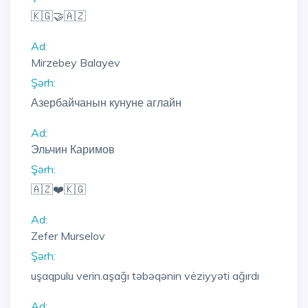
🇰🇬🤝🇦🇿
Ad:
Mirzebey Balayev
Şərh:
Азербайчанын кунуне аглайн
Ad:
Эльчин Каримов
Şərh:
🇦🇿❤️🇰🇬
Ad:
Zefer Murselov
Şərh:
uşaqpulu verin.aşağı təbəqənin vėziyyəti ağırdı
Ad: