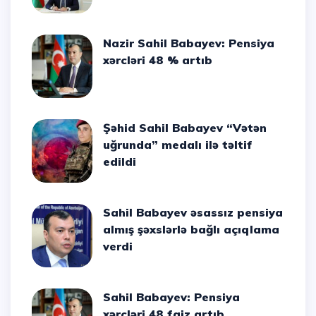
Nazir Sahil Babayev: Pensiya
xərcləri 48 % artıb
Şəhid Sahil Babayev “Vətən
uğrunda” medalı ilə təltif
edildi
Sahil Babayev əsassız pensiya
almış şəxslərlə bağlı açıqlama
verdi
Sahil Babayev: Pensiya
xərcləri 48 faiz artıb