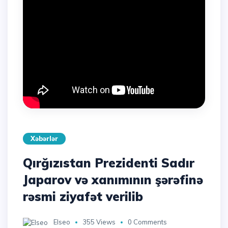
Xəbərlər
Qırğızıstan Prezidenti Sadır
Japarov və xanımının şərəfinə
rəsmi ziyafət verilib
Elseo
355 Views
0 Comments