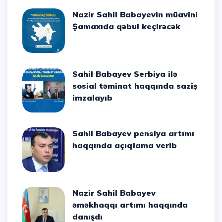
Nazir Sahil Babayevin müavini
Şamaxıda qəbul keçirəcək
Sahil Babayev Serbiya ilə
sosial təminat haqqında saziş
imzalayıb
Sahil Babayev pensiya artımı
haqqında açıqlama verib
Nazir Sahil Babayev
əməkhaqqı artımı haqqında
danışdı