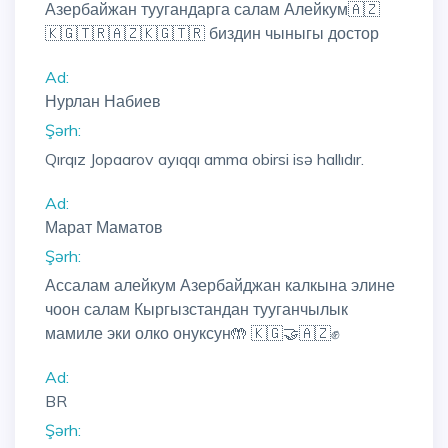
Азербайжан туугандарга салам Алейкум🇦🇿
🇰🇬🇹🇷🇦🇿🇰🇬🇹🇷 биздин чыныгы достор
Ad:
Нурлан Набиев
Şərh:
Qırqız Jopaarov ayıqqı amma obirsi isə hallıdır.
Ad:
Марат Маматов
Şərh:
Ассалам алейкум Азербайджан калкына элине
чоон салам Кыргызстандан тууганчылык
мамиле эки олко онуксун🤲 🇰🇬🤝🇦🇿✊
Ad:
BR
Şərh: