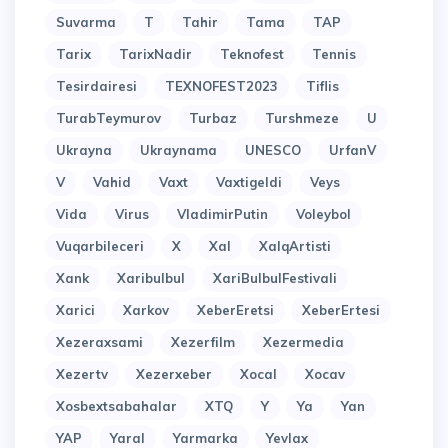
Suvarma
T
Tahir
Tama
TAP
Tarix
TarixNadir
Teknofest
Tennis
Tesirdairesi
TEXNOFEST2023
Tiflis
TurabTeymurov
Turbaz
Turshmeze
U
Ukrayna
Ukraynama
UNESCO
UrfanV
V
Vahid
Vaxt
Vaxtigeldi
Veys
Vida
Virus
VladimirPutin
Voleybol
Vuqarbileceri
X
Xal
XalqArtisti
Xank
Xaribulbul
XariBulbulFestivali
Xarici
Xarkov
XeberEretsi
XeberErtesi
Xezeraxsami
Xezerfilm
Xezermedia
Xezertv
Xezerxeber
Xocal
Xocav
Xosbextsabahalar
XTQ
Y
Ya
Yan
YAP
Yaral
Yarmarka
Yevlax