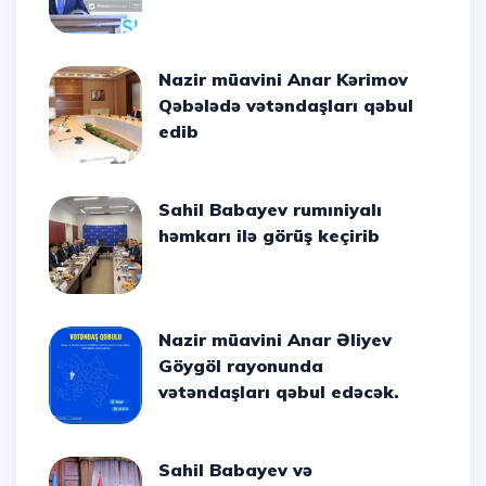
Nazir müavini Anar Kərimov
Qəbələdə vətəndaşları qəbul
edib
Sahil Babayev rumıniyalı
həmkarı ilə görüş keçirib
Nazir müavini Anar Əliyev
Göygöl rayonunda
vətəndaşları qəbul edəcək.
Sahil Babayev və