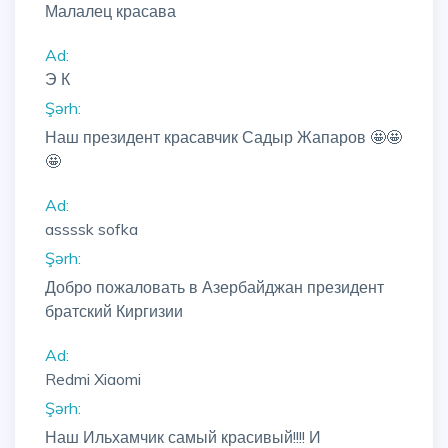
Малалец красава
Ad:
Э К
Şərh:
Наш президент красавчик Садыр Жапаров 🤩🤩
🤩
Ad:
assssk sofka
Şərh:
Добро пожаловать в Азербайджан президент
братский Киргизии
Ad:
Redmi Xiaomi
Şərh:
Наш Ильхамчик самый красивый!!!! И