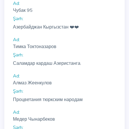
Ad:
Чубак 95
Şərh:
Азербайджан Кыргызстан ❤️❤️
Ad:
Тимка Токтоназаров
Şərh:
Саламдар кардаш Азеристанга.
Ad:
Алмаз Жеенкулов
Şərh:
Процветания тюркским народам
Ad:
Медер Чынарбеков
Şərh: