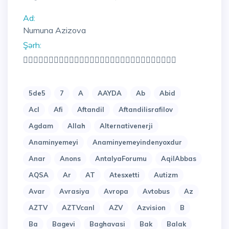
Ad:
Numuna Azizova
Şərh:
👍🏾👍🏾👍🏾👍🏾👍🏾👍🏾🇦🇿🇰🇬🇦🇿🇰🇬🇦🇿🇰🇬🇦🇿🇰🇬🇦🇿
5de5
7
A
AAYDA
Ab
Abid
Acl
Afi
Aftandil
Aftandilisrafilov
Agdam
Allah
Alternativenerji
Anaminyemeyi
Anaminyemeyindenyoxdur
Anar
Anons
AntalyaForumu
AqilAbbas
AQSA
Ar
AT
Atesxetti
Autizm
Avar
Avrasiya
Avropa
Avtobus
Az
AZTV
AZTVcanl
AZV
Azvision
B
Ba
Bagevi
Baghavasi
Bak
Balak