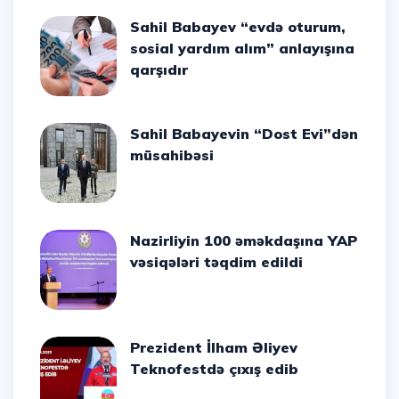
Sahil Babayev “evdə oturum,
sosial yardım alım” anlayışına
qarşıdır
Sahil Babayevin “Dost Evi”dən
müsahibəsi
Nazirliyin 100 əməkdaşına YAP
vəsiqələri təqdim edildi
Prezident İlham Əliyev
Teknofestdə çıxış edib