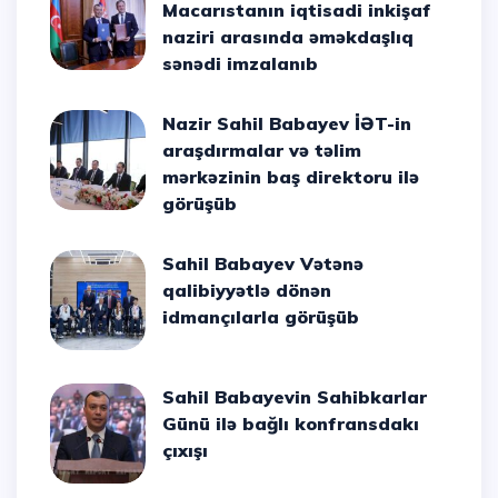
Macarıstanın iqtisadi inkişaf
naziri arasında əməkdaşlıq
sənədi imzalanıb
Nazir Sahil Babayev İƏT-in
araşdırmalar və təlim
mərkəzinin baş direktoru ilə
görüşüb
Sahil Babayev Vətənə
qalibiyyətlə dönən
idmançılarla görüşüb
Sahil Babayevin Sahibkarlar
Günü ilə bağlı konfransdakı
çıxışı