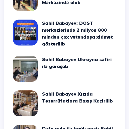
Mərkəzində olub
Sahil Babayev: DOST
mərkəzlərində 2 milyon 800
mindən çox vətəndaşa xidmət
göstərilib
Sahil Babayev Ukrayna səfiri
ilə görüşüb
Sahil Babayev Xızıda
Təsərrüfatlara Baxış Keçirilib
Dəfn pulu ilə bağlı nazir Sahil