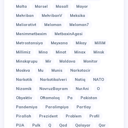
Malta
Marsel
Masall
Mayor
Mehriban
MehribanV
Meksika
Meliorativt
Meloman
Meloman7
Menimmetbexim
MetbaxinAgasi
Metrostansiya
Meyxana
Mikay
MilliM
Millimiz
Mina
Minat
Minax
Minsk
Minskqrupu
Mir
Moldova
Monitor
Moskva
Mu
Munis
Narkotacir
Narkotik
Narkotikalveri
Natiq
NATO
Nizamik
NovruzBayram
NurAni
O
Obyektiv
Oftamoloq
Pa
Pakistan
Pandemiya
Paralimpiya
Partlay
Pirallah
Prezident
Problem
Profil
PUA
Pulk
Q
Qad
Qalayar
Qar