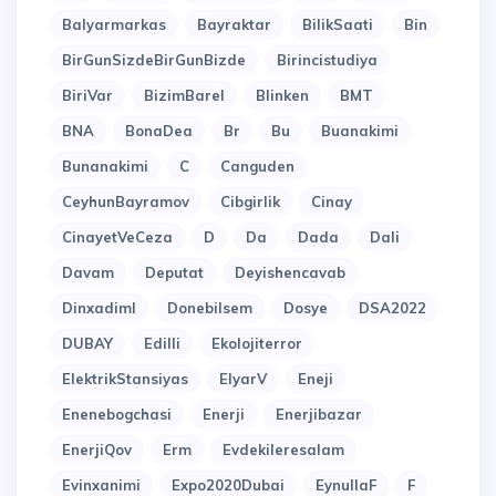
Balyarmarkas
Bayraktar
BilikSaati
Bin
BirGunSizdeBirGunBizde
Birincistudiya
BiriVar
BizimBarel
Blinken
BMT
BNA
BonaDea
Br
Bu
Buanakimi
Bunanakimi
C
Canguden
CeyhunBayramov
Cibgirlik
Cinay
CinayetVeCeza
D
Da
Dada
Dali
Davam
Deputat
Deyishencavab
Dinxadiml
Donebilsem
Dosye
DSA2022
DUBAY
Edilli
Ekolojiterror
ElektrikStansiyas
ElyarV
Eneji
Enenebogchasi
Enerji
Enerjibazar
EnerjiQov
Erm
Evdekileresalam
Evinxanimi
Expo2020Dubai
EynullaF
F