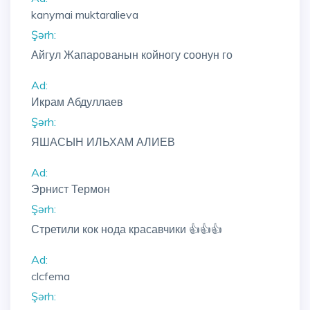
kanymai muktaralieva
Şərh:
Айгул Жапарованын койногу соонун го
Ad:
Икрам Абдуллаев
Şərh:
ЯШАСЫН ИЛЬХАМ АЛИЕВ
Ad:
Эрнист Термон
Şərh:
Стретили кок нода красавчики 👍👍👍
Ad:
clcfema
Şərh: