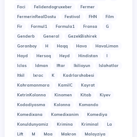
Faci
Felidendogruxeber
Fermer
FermerinRealDostu
Festival
FHN
Film
Fir
Formul1
Formula1
Fransa
G
Genderb
General
GezekBishirek
Goranboy
H
Haqq
Hava
HavaLiman
Hayd
Hersoq
Heyd
Hindistan
I
Iclas
Idman
Iftar
Ikilioyun
Islahatlar
Itkil
Ixrac
K
Kadrlarshobesi
Kahramanmara
KamilC
Kayrat
KetrinKolonna
Kinomen
Kitab
Kiyev
Kodadiyasma
Kolonna
Komando
Komedixana
Komedixanim
Komediya
Konuldunyamiz
Krimina
Kriminal
La
Lift
M
Maa
Makron
Malayziya