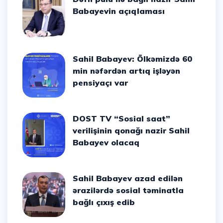
Babayevin açıqlaması
Sahil Babayev: Ölkəmizdə 60
min nəfərdən artıq işləyən
pensiyaçı var
DOST TV “Sosial saat”
verilişinin qonağı nazir Sahil
Babayev olacaq
Sahil Babayev azad edilən
ərazilərdə sosial təminatla
bağlı çıxış edib