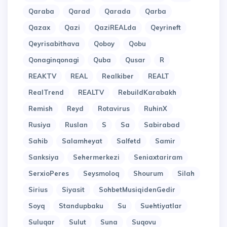
Qaraba
Qarad
Qarada
Qarba
Qazax
Qazi
QaziREALda
Qeyrineft
Qeyrisabithava
Qoboy
Qobu
Qonaginqonagi
Quba
Qusar
R
REAKTV
REAL
Realkiber
REALT
RealTrend
REALTV
RebuildKarabakh
Remish
Reyd
Rotavirus
RuhinX
Rusiya
Ruslan
S
Sa
Sabirabad
Sahib
Salamheyat
Salfetd
Samir
Sanksiya
Sehermerkezi
Seniaxtariram
SerxioPeres
Seysmoloq
Shourum
Silah
Sirius
Siyasit
SohbetMusiqidenGedir
Soyq
Standupbaku
Su
Suehtiyatlar
Suluqar
Sulut
Suna
Suqovu