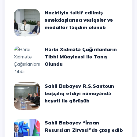
Nazirliyin təltif edilmiş
əməkdaşlarına vəsiqələr və
medallar təqdim olunub
Hərbi Xidmətə Çağırılanların
Tibbi Müayinəsi ilə Tanış
Olundu
Sahil Babayev R.S.Santoun
başçılıq etdiyi nümayəndə
heyəti ilə görüşüb
Sahil Babayev “İnsan
Resursları Zirvəsi”də çıxış edib