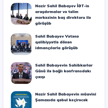
Nazir Sahil Babayev İƏT-in
araşdırmalar və təlim
mərkəzinin baş direktoru ilə
görüşüb
Sahil Babayev Vətənə
qalibiyyətlə dönən
idmançılarla görüşüb
Sahil Babayevin Sahibkarlar
Günü ilə bağlı konfransdakı
çıxışı
Nazir Sahil Babayevin müavini
Şamaxıda qəbul keçirəcək