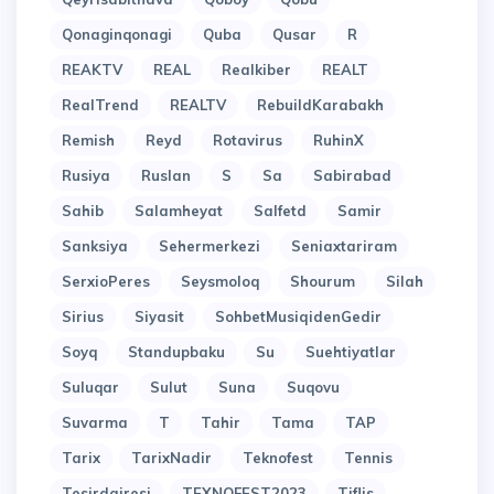
Qonaginqonagi
Quba
Qusar
R
REAKTV
REAL
Realkiber
REALT
RealTrend
REALTV
RebuildKarabakh
Remish
Reyd
Rotavirus
RuhinX
Rusiya
Ruslan
S
Sa
Sabirabad
Sahib
Salamheyat
Salfetd
Samir
Sanksiya
Sehermerkezi
Seniaxtariram
SerxioPeres
Seysmoloq
Shourum
Silah
Sirius
Siyasit
SohbetMusiqidenGedir
Soyq
Standupbaku
Su
Suehtiyatlar
Suluqar
Sulut
Suna
Suqovu
Suvarma
T
Tahir
Tama
TAP
Tarix
TarixNadir
Teknofest
Tennis
Tesirdairesi
TEXNOFEST2023
Tiflis