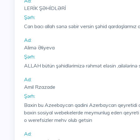
Ad:
LERİK ŞƏHİDLƏRİ
Şərh:
Can bacı allah sənə səbir versin şəhid qardaşlarmız 
Ad:
Alimə Əliyeva
Şərh:
ALLAH bütün şəhidlərimizə rəhmət eləsin ,ailələrinə s
Ad:
Amil Rzazade
Şərh:
Baxin bu Azeebaycan qadini Azerbaycan qeyretidi 
baxin sosiyal webekelerde meymunlug eden qeyreti
o werefsizler mehv olub getsin
Ad: