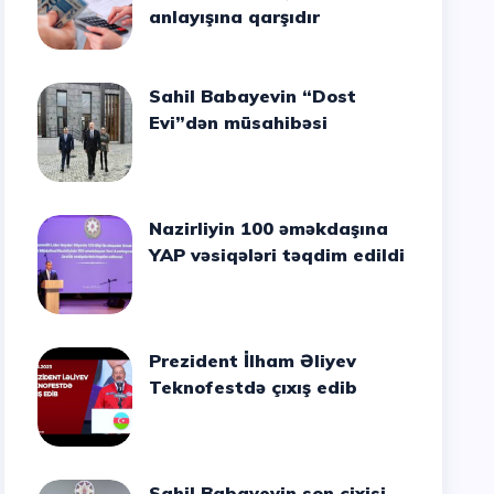
anlayışına qarşıdır
Sahil Babayevin “Dost
Evi”dən müsahibəsi
Nazirliyin 100 əməkdaşına
YAP vəsiqələri təqdim edildi
Prezident İlham Əliyev
Teknofestdə çıxış edib
Sahil Babayevin son cixisi