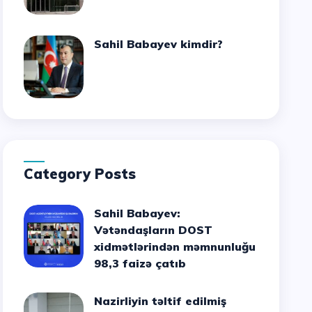
Sahil Babayev kimdir?
Category Posts
Sahil Babayev:
Vətəndaşların DOST
xidmətlərindən məmnunluğu
98,3 faizə çatıb
Nazirliyin təltif edilmiş