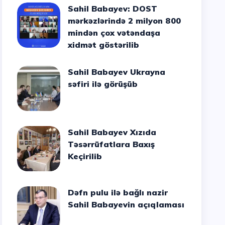
Sahil Babayev: DOST
mərkəzlərində 2 milyon 800
mindən çox vətəndaşa
xidmət göstərilib
Sahil Babayev Ukrayna
səfiri ilə görüşüb
Sahil Babayev Xızıda
Təsərrüfatlara Baxış
Keçirilib
Dəfn pulu ilə bağlı nazir
Sahil Babayevin açıqlaması