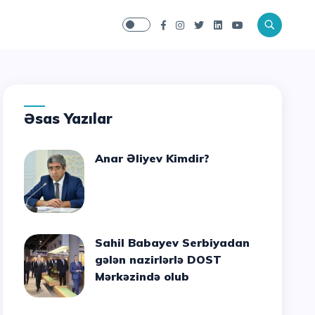
Əsas Yazılar
Anar Əliyev Kimdir?
Sahil Babayev Serbiyadan
gələn nazirlərlə DOST
Mərkəzində olub