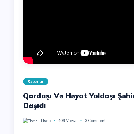
Xəbərlər
Qardaşı Və Həyat Yoldaşı Şəhid
Daşıdı
Elseo
409 Views
0 Comments