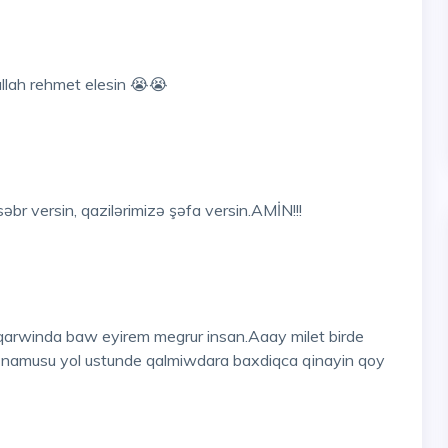
allah rehmet elesin 😭😭
əbr versin, qazilərimizə şəfa versin.AMİN!!!
qarwinda baw eyirem megrur insan.Aaay milet birde
 namusu yol ustunde qalmiwdara baxdiqca qinayin qoy