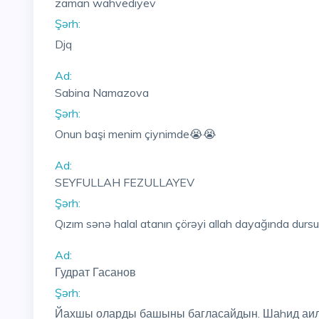
zaman wahvediyev
Şərh:
Djq
Ad:
Sabina Namazova
Şərh:
Onun başi menim çiynimde😭😭
Ad:
SEYFULLAH FEZULLAYEV
Şərh:
Qızım sənə halal atanın çörəyi allah dayağında dursun
Ad:
Гудрат Гасанов
Şərh:
Йахшы оларды башыны багласайдын. Шаhид аила