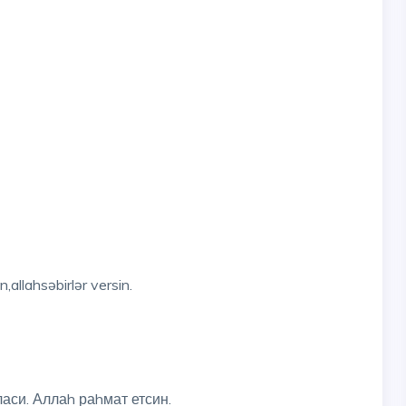
,allahsəbirlər versin.
си. Аллаh раhмат етсин.