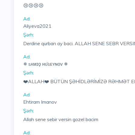
😢😢😢😢
Ad:
Aliyeva2021
Şərh:
Derdine qurban ay baci. ALLAH SENE SEBR VERSI
Ad:
✵ sᴀᴍɪϙ ʜᴜ̈sᴇʏɴᴏᴠ ✵
Şərh:
❤️ALLAH❤️ BÜTÜN ŞƏHİDLƏRİMİZƏ RƏHMƏT EL
Ad:
Ehtiram Imanov
Şərh:
Allah sene sebir versin gozel bacim
Ad: