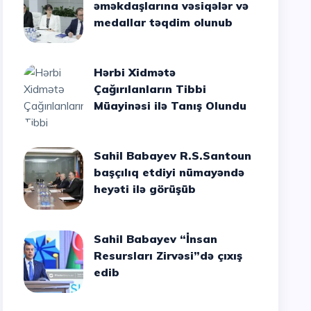
əməkdaşlarına vəsiqələr və
medallar təqdim olunub
Hərbi Xidmətə
Çağırılanların Tibbi
Müayinəsi ilə Tanış Olundu
Sahil Babayev R.S.Santoun
başçılıq etdiyi nümayəndə
heyəti ilə görüşüb
Sahil Babayev “İnsan
Resursları Zirvəsi”də çıxış
edib