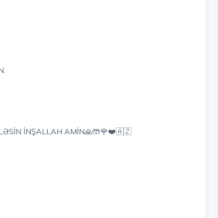
N.
ƏSİN İNŞALLAH AMİN🙏🤲🌹❤️🇦🇿