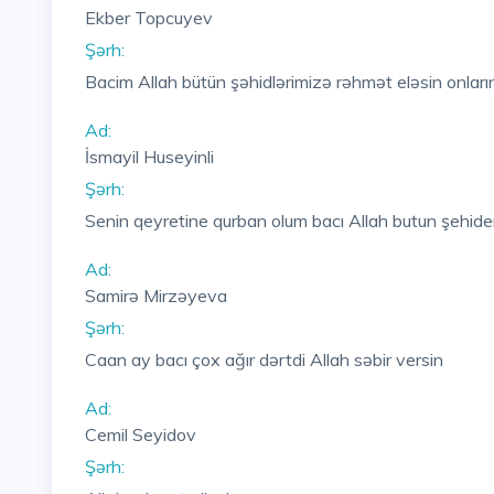
Ekber Topcuyev
Şərh:
Bacim Allah bütün şəhidlərimizə rəhmət eləsin onların
Ad:
İsmayil Huseyinli
Şərh:
Senin qeyretine qurban olum bacı Allah butun şehid
Ad:
Samirə Mirzəyeva
Şərh:
Caan ay bacı çox ağır dərtdi Allah səbir versin
Ad:
Cemil Seyidov
Şərh: