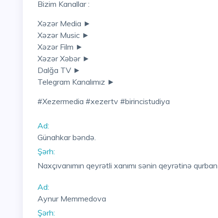
Bizim Kanallar :
Xəzər Media ►
Xəzər Music ►
Xəzər Film ►
Xəzər Xəbər ►
Dalğa TV ►
Telegram Kanalımız ►
#xezermedia #xezertv #birincistudiya
Ad:
Günahkar bəndə.
Şərh:
Naxçıvanımın qeyrətli xanımı sənin qeyrətinə qurba
Ad:
Aynur Memmedova
Şərh: