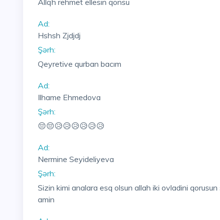
Allqh rehmet ellesin qonsu
Ad:
Hshsh Zjdjdj
Şərh:
Qeyretive qurban bacım
Ad:
Ilhame Ehmedova
Şərh:
😔😔😥😥😥😥😥😥
Ad:
Nermine Seyideliyeva
Şərh:
Sizin kimi analara esq olsun allah iki ovladini qorusu
amin