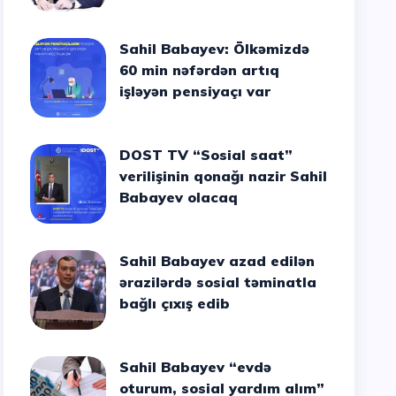
Sahil Babayev: Ölkəmizdə
60 min nəfərdən artıq
işləyən pensiyaçı var
DOST TV “Sosial saat”
verilişinin qonağı nazir Sahil
Babayev olacaq
Sahil Babayev azad edilən
ərazilərdə sosial təminatla
bağlı çıxış edib
Sahil Babayev “evdə
oturum, sosial yardım alım”