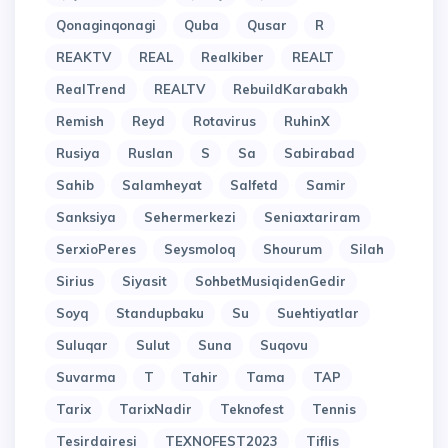
Qonaginqonagi
Quba
Qusar
R
REAKTV
REAL
Realkiber
REALT
RealTrend
REALTV
RebuildKarabakh
Remish
Reyd
Rotavirus
RuhinX
Rusiya
Ruslan
S
Sa
Sabirabad
Sahib
Salamheyat
Salfetd
Samir
Sanksiya
Sehermerkezi
Seniaxtariram
SerxioPeres
Seysmoloq
Shourum
Silah
Sirius
Siyasit
SohbetMusiqidenGedir
Soyq
Standupbaku
Su
Suehtiyatlar
Suluqar
Sulut
Suna
Suqovu
Suvarma
T
Tahir
Tama
TAP
Tarix
TarixNadir
Teknofest
Tennis
Tesirdairesi
TEXNOFEST2023
Tiflis