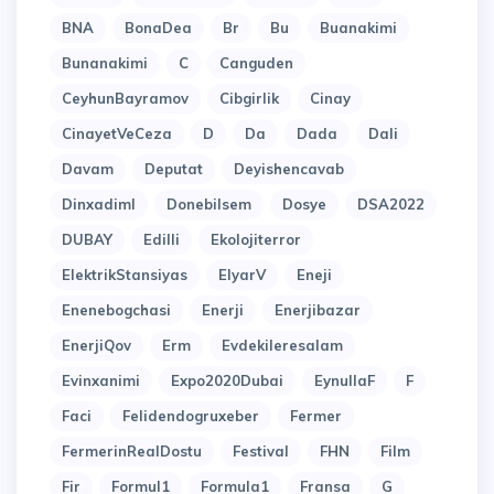
BNA
BonaDea
Br
Bu
Buanakimi
Bunanakimi
C
Canguden
CeyhunBayramov
Cibgirlik
Cinay
CinayetVeCeza
D
Da
Dada
Dali
Davam
Deputat
Deyishencavab
Dinxadiml
Donebilsem
Dosye
DSA2022
DUBAY
Edilli
Ekolojiterror
ElektrikStansiyas
ElyarV
Eneji
Enenebogchasi
Enerji
Enerjibazar
EnerjiQov
Erm
Evdekileresalam
Evinxanimi
Expo2020Dubai
EynullaF
F
Faci
Felidendogruxeber
Fermer
FermerinRealDostu
Festival
FHN
Film
Fir
Formul1
Formula1
Fransa
G