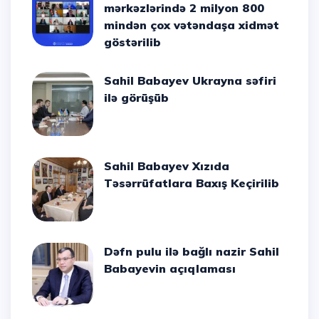
mərkəzlərində 2 milyon 800
mindən çox vətəndaşa xidmət
göstərilib
Sahil Babayev Ukrayna səfiri
ilə görüşüb
Sahil Babayev Xızıda
Təsərrüfatlara Baxış Keçirilib
Dəfn pulu ilə bağlı nazir Sahil
Babayevin açıqlaması