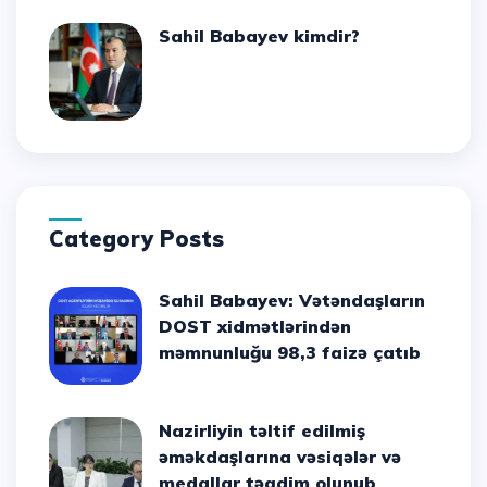
Sahil Babayev kimdir?
Category Posts
Sahil Babayev: Vətəndaşların
DOST xidmətlərindən
məmnunluğu 98,3 faizə çatıb
Nazirliyin təltif edilmiş
əməkdaşlarına vəsiqələr və
medallar təqdim olunub