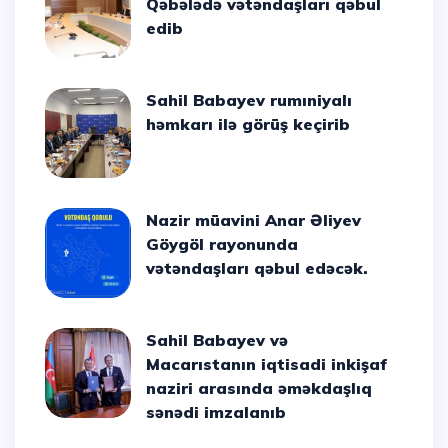
Qəbələdə vətəndaşları qəbul
edib
Sahil Babayev rumıniyalı
həmkarı ilə görüş keçirib
Nazir müavini Anar Əliyev
Göygöl rayonunda
vətəndaşları qəbul edəcək.
Sahil Babayev və
Macarıstanın iqtisadi inkişaf
naziri arasında əməkdaşlıq
sənədi imzalanıb