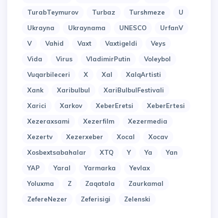
TurabTeymurov
Turbaz
Turshmeze
U
Ukrayna
Ukraynama
UNESCO
UrfanV
V
Vahid
Vaxt
Vaxtigeldi
Veys
Vida
Virus
VladimirPutin
Voleybol
Vuqarbileceri
X
Xal
XalqArtisti
Xank
Xaribulbul
XariBulbulFestivali
Xarici
Xarkov
XeberEretsi
XeberErtesi
Xezeraxsami
Xezerfilm
Xezermedia
Xezertv
Xezerxeber
Xocal
Xocav
Xosbextsabahalar
XTQ
Y
Ya
Yan
YAP
Yaral
Yarmarka
Yevlax
Yoluxma
Z
Zaqatala
Zaurkamal
ZefereNezer
Zeferisigi
Zelenski