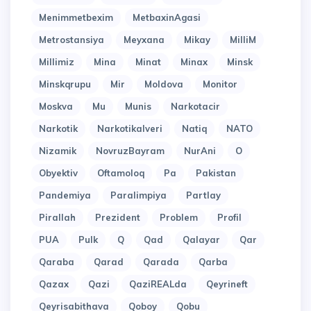
Menimmetbexim
MetbaxinAgasi
Metrostansiya
Meyxana
Mikay
MilliM
Millimiz
Mina
Minat
Minax
Minsk
Minskqrupu
Mir
Moldova
Monitor
Moskva
Mu
Munis
Narkotacir
Narkotik
Narkotikalveri
Natiq
NATO
Nizamik
NovruzBayram
NurAni
O
Obyektiv
Oftamoloq
Pa
Pakistan
Pandemiya
Paralimpiya
Partlay
Pirallah
Prezident
Problem
Profil
PUA
Pulk
Q
Qad
Qalayar
Qar
Qaraba
Qarad
Qarada
Qarba
Qazax
Qazi
QaziREALda
Qeyrineft
Qeyrisabithava
Qoboy
Qobu