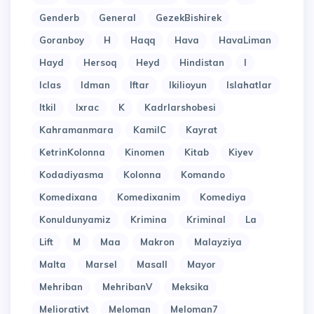
Genderb
General
GezekBishirek
Goranboy
H
Haqq
Hava
HavaLiman
Hayd
Hersoq
Heyd
Hindistan
I
Iclas
Idman
Iftar
Ikilioyun
Islahatlar
Itkil
Ixrac
K
Kadrlarshobesi
Kahramanmara
KamilC
Kayrat
KetrinKolonna
Kinomen
Kitab
Kiyev
Kodadiyasma
Kolonna
Komando
Komedixana
Komedixanim
Komediya
Konuldunyamiz
Krimina
Kriminal
La
Lift
M
Maa
Makron
Malayziya
Malta
Marsel
Masall
Mayor
Mehriban
MehribanV
Meksika
Meliorativt
Meloman
Meloman7