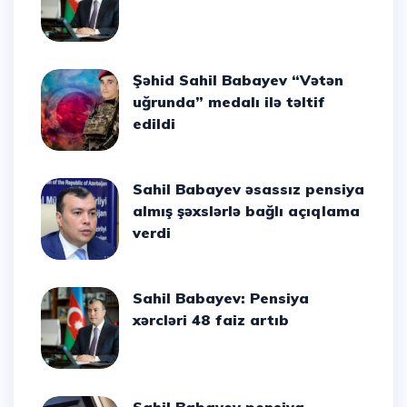
Şəhid Sahil Babayev “Vətən
uğrunda” medalı ilə təltif
edildi
Sahil Babayev əsassız pensiya
almış şəxslərlə bağlı açıqlama
verdi
Sahil Babayev: Pensiya
xərcləri 48 faiz artıb