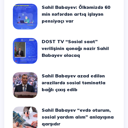
Sahil Babayev: Ölkəmizdə 60
min nəfərdən artıq işləyən
pensiyaçı var
DOST TV “Sosial saat”
verilişinin qonağı nazir Sahil
Babayev olacaq
Sahil Babayev azad edilən
ərazilərdə sosial təminatla
bağlı çıxış edib
Sahil Babayev “evdə oturum,
sosial yardım alım” anlayışına
qarşıdır