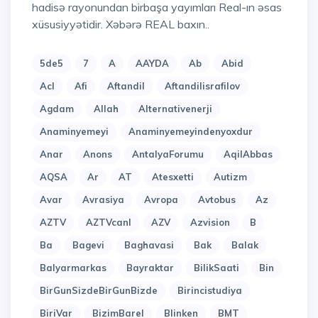
hadisə rayonundan birbaşa yayımları Real-ın əsas
xüsusiyyətidir. Xəbərə REAL baxın..
5de5
7
A
AAYDA
Ab
Abid
Acl
Afi
Aftandil
Aftandilisrafilov
Agdam
Allah
Alternativenerji
Anaminyemeyi
Anaminyemeyindenyoxdur
Anar
Anons
AntalyaForumu
AqilAbbas
AQSA
Ar
AT
Atesxetti
Autizm
Avar
Avrasiya
Avropa
Avtobus
Az
AZTV
AZTVcanl
AZV
Azvision
B
Ba
Bagevi
Baghavasi
Bak
Balak
Balyarmarkas
Bayraktar
BilikSaati
Bin
BirGunSizdeBirGunBizde
Birincistudiya
BiriVar
BizimBarel
Blinken
BMT