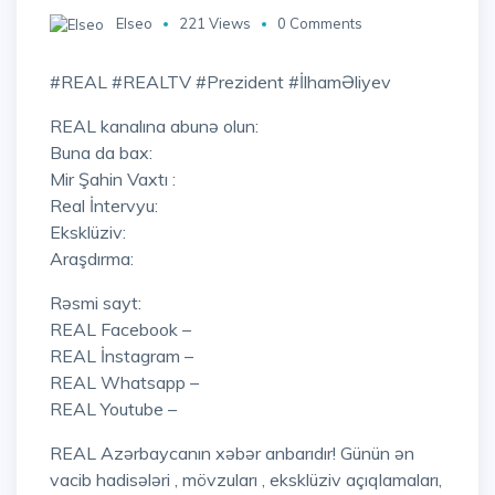
Elseo
221 Views
0 Comments
#REAL #REALTV #Prezident #İlhamƏliyev
REAL kanalına abunə olun:
Buna da bax:
Mir Şahin Vaxtı :
Real İntervyu:
Eksklüziv:
Araşdırma:
Rəsmi sayt:
REAL Facebook –
REAL İnstagram –
REAL Whatsapp –
REAL Youtube –
REAL Azərbaycanın xəbər anbarıdır! Günün ən
vacib hadisələri , mövzuları , eksklüziv açıqlamaları,