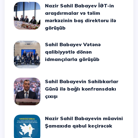
Nazir Sahil Babayev İƏT-in
araşdırmalar və təlim
mərkəzinin baş direktoru ilə
görüşüb
Sahil Babayev Vətənə
qalibiyyətlə dönən
idmançılarla görüşüb
Sahil Babayevin Sahibkarlar
Günü ilə bağlı konfransdakı
çıxışı
Nazir Sahil Babayevin müavini
Şamaxıda qəbul keçirəcək