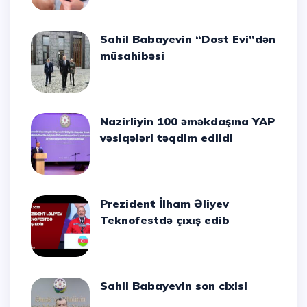
Sahil Babayevin “Dost Evi”dən
müsahibəsi
Nazirliyin 100 əməkdaşına YAP
vəsiqələri təqdim edildi
Prezident İlham Əliyev
Teknofestdə çıxış edib
Sahil Babayevin son cixisi