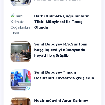
Hərbi Xidmətə Çağırılanların
Tibbi Müayinəsi ilə Tanış
Olundu
Sahil Babayev R.S.Santoun
başçılıq etdiyi nümayəndə
heyəti ilə görüşüb
Sahil Babayev “İnsan
Resursları Zirvəsi”də çıxış edib
Nazir müavini Anar Kərimov