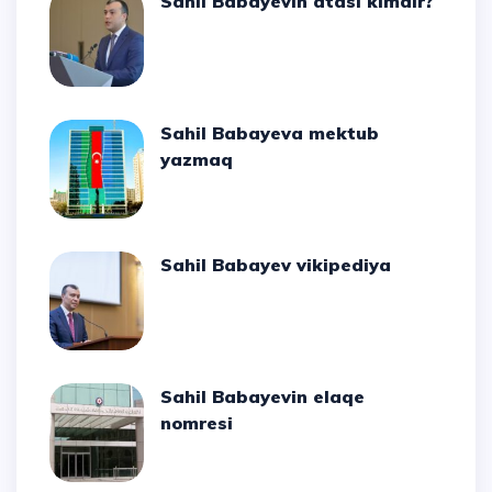
Sahil Babayevin atası kimdir?
Sahil Babayeva mektub
yazmaq
Sahil Babayev vikipediya
Sahil Babayevin elaqe
nomresi