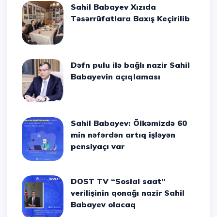
Sahil Babayev Xızıda
Təsərrüfatlara Baxış Keçirilib
Dəfn pulu ilə bağlı nazir Sahil
Babayevin açıqlaması
Sahil Babayev: Ölkəmizdə 60
min nəfərdən artıq işləyən
pensiyaçı var
DOST TV “Sosial saat”
verilişinin qonağı nazir Sahil
Babayev olacaq