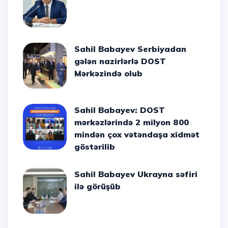
Sahil Babayev Serbiyadan
gələn nazirlərlə DOST
Mərkəzində olub
Sahil Babayev: DOST
mərkəzlərində 2 milyon 800
mindən çox vətəndaşa xidmət
göstərilib
Sahil Babayev Ukrayna səfiri
ilə görüşüb