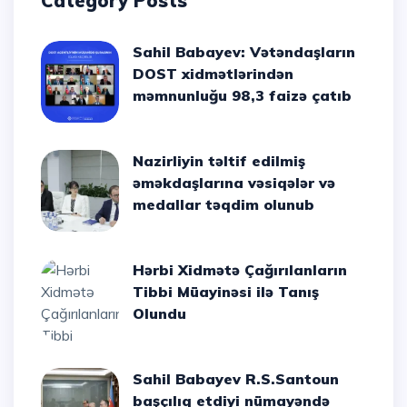
Category Posts
Sahil Babayev: Vətəndaşların
DOST xidmətlərindən
məmnunluğu 98,3 faizə çatıb
Nazirliyin təltif edilmiş
əməkdaşlarına vəsiqələr və
medallar təqdim olunub
Hərbi Xidmətə Çağırılanların
Tibbi Müayinəsi ilə Tanış
Olundu
Sahil Babayev R.S.Santoun
başçılıq etdiyi nümayəndə