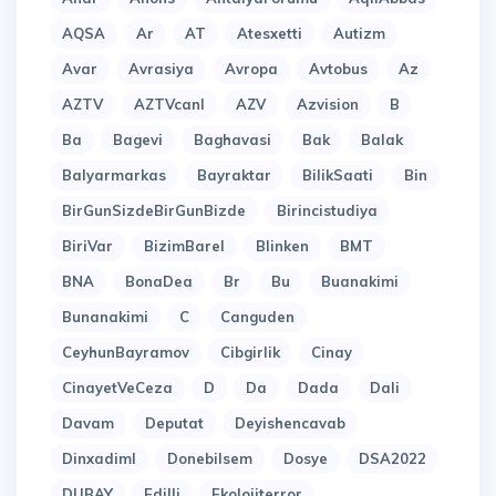
AQSA
Ar
AT
Atesxetti
Autizm
Avar
Avrasiya
Avropa
Avtobus
Az
AZTV
AZTVcanl
AZV
Azvision
B
Ba
Bagevi
Baghavasi
Bak
Balak
Balyarmarkas
Bayraktar
BilikSaati
Bin
BirGunSizdeBirGunBizde
Birincistudiya
BiriVar
BizimBarel
Blinken
BMT
BNA
BonaDea
Br
Bu
Buanakimi
Bunanakimi
C
Canguden
CeyhunBayramov
Cibgirlik
Cinay
CinayetVeCeza
D
Da
Dada
Dali
Davam
Deputat
Deyishencavab
Dinxadiml
Donebilsem
Dosye
DSA2022
DUBAY
Edilli
Ekolojiterror