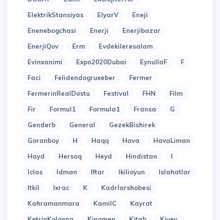
ElektrikStansiyas
ElyarV
Eneji
Enenebogchasi
Enerji
Enerjibazar
EnerjiQov
Erm
Evdekileresalam
Evinxanimi
Expo2020Dubai
EynullaF
F
Faci
Felidendogruxeber
Fermer
FermerinRealDostu
Festival
FHN
Film
Fir
Formul1
Formula1
Fransa
G
Genderb
General
GezekBishirek
Goranboy
H
Haqq
Hava
HavaLiman
Hayd
Hersoq
Heyd
Hindistan
I
Iclas
Idman
Iftar
Ikilioyun
Islahatlar
Itkil
Ixrac
K
Kadrlarshobesi
Kahramanmara
KamilC
Kayrat
KetrinKolonna
Kinomen
Kitab
Kiyev