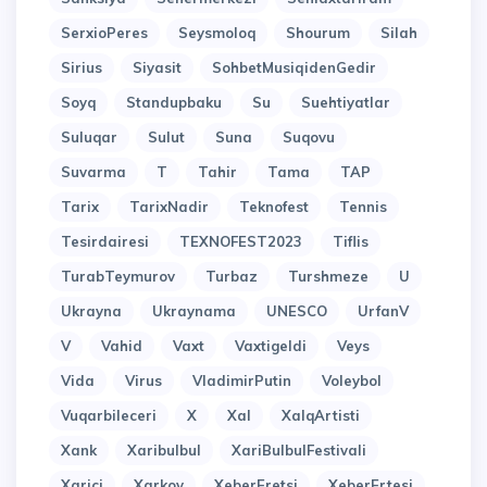
SerxioPeres
Seysmoloq
Shourum
Silah
Sirius
Siyasit
SohbetMusiqidenGedir
Soyq
Standupbaku
Su
Suehtiyatlar
Suluqar
Sulut
Suna
Suqovu
Suvarma
T
Tahir
Tama
TAP
Tarix
TarixNadir
Teknofest
Tennis
Tesirdairesi
TEXNOFEST2023
Tiflis
TurabTeymurov
Turbaz
Turshmeze
U
Ukrayna
Ukraynama
UNESCO
UrfanV
V
Vahid
Vaxt
Vaxtigeldi
Veys
Vida
Virus
VladimirPutin
Voleybol
Vuqarbileceri
X
Xal
XalqArtisti
Xank
Xaribulbul
XariBulbulFestivali
Xarici
Xarkov
XeberEretsi
XeberErtesi