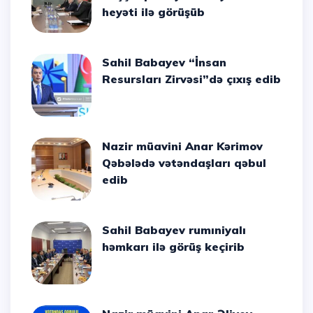
heyəti ilə görüşüb
Sahil Babayev “İnsan
Resursları Zirvəsi”də çıxış edib
Nazir müavini Anar Kərimov
Qəbələdə vətəndaşları qəbul
edib
Sahil Babayev rumıniyalı
həmkarı ilə görüş keçirib