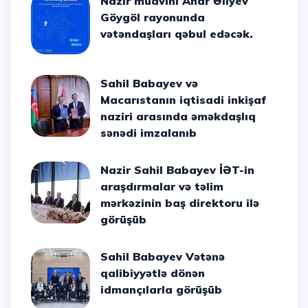
Nazir müavini Anar Əliyev
Göygöl rayonunda
vətəndaşları qəbul edəcək.
Sahil Babayev və
Macarıstanın iqtisadi inkişaf
naziri arasında əməkdaşlıq
sənədi imzalanıb
Nazir Sahil Babayev İƏT-in
araşdırmalar və təlim
mərkəzinin baş direktoru ilə
görüşüb
Sahil Babayev Vətənə
qalibiyyətlə dönən
idmançılarla görüşüb