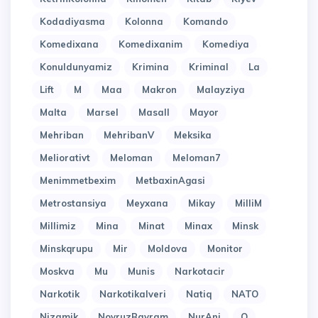
Kodadiyasma
Kolonna
Komando
Komedixana
Komedixanim
Komediya
Konuldunyamiz
Krimina
Kriminal
La
Lift
M
Maa
Makron
Malayziya
Malta
Marsel
Masall
Mayor
Mehriban
MehribanV
Meksika
Meliorativt
Meloman
Meloman7
Menimmetbexim
MetbaxinAgasi
Metrostansiya
Meyxana
Mikay
MilliM
Millimiz
Mina
Minat
Minax
Minsk
Minskqrupu
Mir
Moldova
Monitor
Moskva
Mu
Munis
Narkotacir
Narkotik
Narkotikalveri
Natiq
NATO
Nizamik
NovruzBayram
NurAni
O