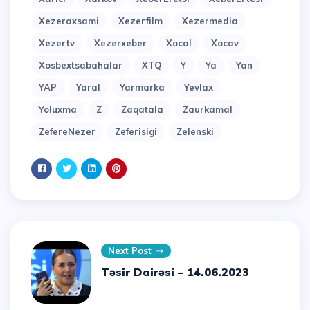
Xezeraxsami
Xezerfilm
Xezermedia
Xezertv
Xezerxeber
Xocal
Xocav
Xosbextsabahalar
XTQ
Y
Ya
Yan
YAP
Yaral
Yarmarka
Yevlax
Yoluxma
Z
Zaqatala
Zaurkamal
ZefereNezer
Zeferisigi
Zelenski
Next Post
Təsir Dairəsi – 14.06.2023