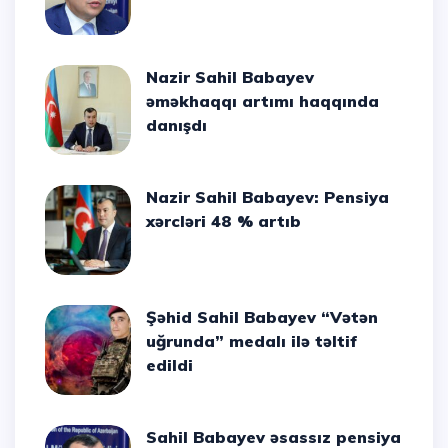
Nazir Sahil Babayev
əməkhaqqı artımı haqqında
danışdı
Nazir Sahil Babayev: Pensiya
xərcləri 48 % artıb
Şəhid Sahil Babayev “Vətən
uğrunda” medalı ilə təltif
edildi
Sahil Babayev əsassız pensiya