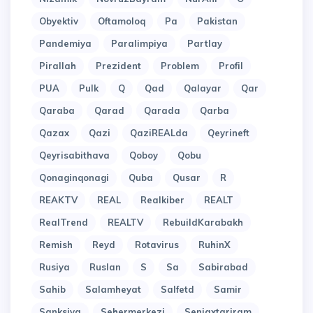
Obyektiv
Oftamoloq
Pa
Pakistan
Pandemiya
Paralimpiya
Partlay
Pirallah
Prezident
Problem
Profil
PUA
Pulk
Q
Qad
Qalayar
Qar
Qaraba
Qarad
Qarada
Qarba
Qazax
Qazi
QaziREALda
Qeyrineft
Qeyrisabithava
Qoboy
Qobu
Qonaginqonagi
Quba
Qusar
R
REAKTV
REAL
Realkiber
REALT
RealTrend
REALTV
RebuildKarabakh
Remish
Reyd
Rotavirus
RuhinX
Rusiya
Ruslan
S
Sa
Sabirabad
Sahib
Salamheyat
Salfetd
Samir
Sanksiya
Sehermerkezi
Seniaxtariram