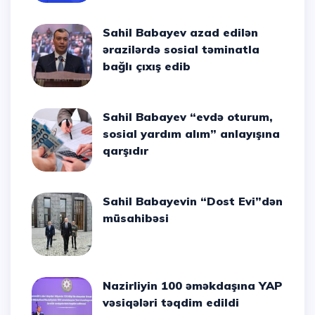
Sahil Babayev azad edilən
ərazilərdə sosial təminatla
bağlı çıxış edib
Sahil Babayev “evdə oturum,
sosial yardım alım” anlayışına
qarşıdır
Sahil Babayevin “Dost Evi”dən
müsahibəsi
Nazirliyin 100 əməkdaşına YAP
vəsiqələri təqdim edildi