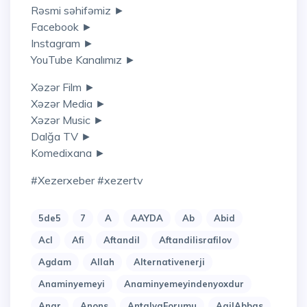
Rəsmi səhifəmiz ►
Facebook ►
Instagram ►
YouTube Kanalımız ►
Xəzər Film ►
Xəzər Media ►
Xəzər Music ►
Dalğa TV ►
Komedixana ►
#xezerxeber #xezertv
5de5
7
A
AAYDA
Ab
Abid
Acl
Afi
Aftandil
Aftandilisrafilov
Agdam
Allah
Alternativenerji
Anaminyemeyi
Anaminyemeyindenyoxdur
Anar
Anons
AntalyaForumu
AqilAbbas