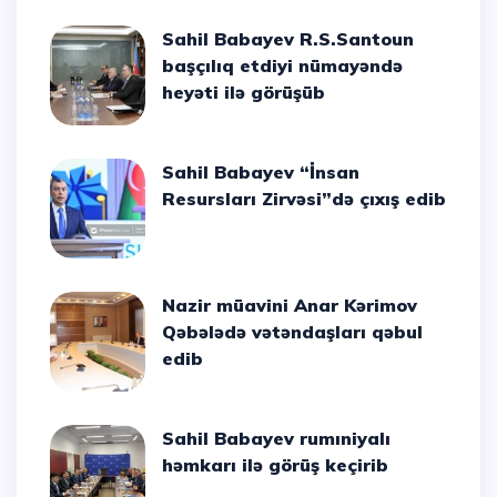
Sahil Babayev R.S.Santoun
başçılıq etdiyi nümayəndə
heyəti ilə görüşüb
Sahil Babayev “İnsan
Resursları Zirvəsi”də çıxış edib
Nazir müavini Anar Kərimov
Qəbələdə vətəndaşları qəbul
edib
Sahil Babayev rumıniyalı
həmkarı ilə görüş keçirib