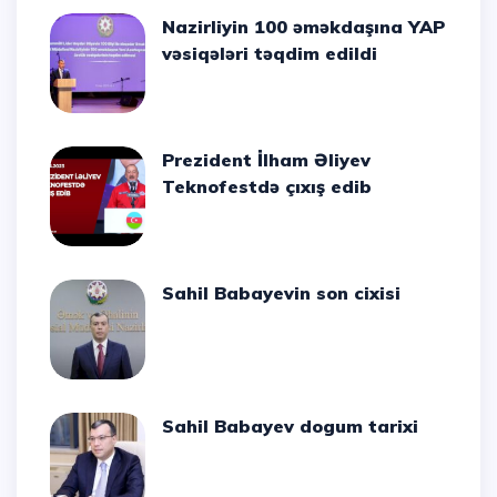
Nazirliyin 100 əməkdaşına YAP
vəsiqələri təqdim edildi
Prezident İlham Əliyev
Teknofestdə çıxış edib
Sahil Babayevin son cixisi
Sahil Babayev dogum tarixi