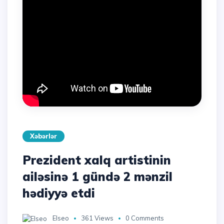
Xəbərlər
Prezident xalq artistinin
ailəsinə 1 gündə 2 mənzil
hədiyyə etdi
Elseo
361 Views
0 Comments