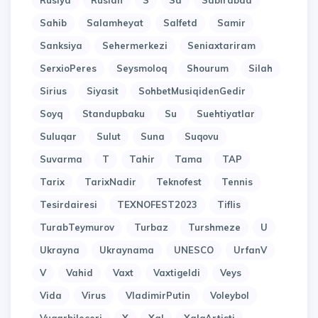
Rusiya
Ruslan
S
Sa
Sabirabad
Sahib
Salamheyat
Salfetd
Samir
Sanksiya
Sehermerkezi
Seniaxtariram
SerxioPeres
Seysmoloq
Shourum
Silah
Sirius
Siyasit
SohbetMusiqidenGedir
Soyq
Standupbaku
Su
Suehtiyatlar
Suluqar
Sulut
Suna
Suqovu
Suvarma
T
Tahir
Tama
TAP
Tarix
TarixNadir
Teknofest
Tennis
Tesirdairesi
TEXNOFEST2023
Tiflis
TurabTeymurov
Turbaz
Turshmeze
U
Ukrayna
Ukraynama
UNESCO
UrfanV
V
Vahid
Vaxt
Vaxtigeldi
Veys
Vida
Virus
VladimirPutin
Voleybol