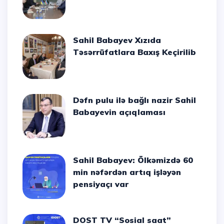
Sahil Babayev Xızıda
Təsərrüfatlara Baxış Keçirilib
Dəfn pulu ilə bağlı nazir Sahil
Babayevin açıqlaması
Sahil Babayev: Ölkəmizdə 60
min nəfərdən artıq işləyən
pensiyaçı var
DOST TV “Sosial saat”