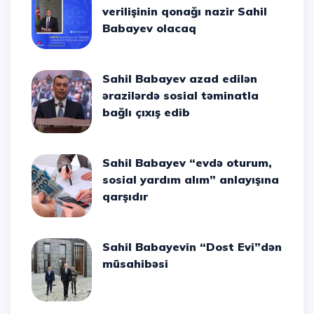
verilişinin qonağı nazir Sahil
Babayev olacaq
Sahil Babayev azad edilən
ərazilərdə sosial təminatla
bağlı çıxış edib
Sahil Babayev “evdə oturum,
sosial yardım alım” anlayışına
qarşıdır
Sahil Babayevin “Dost Evi”dən
müsahibəsi