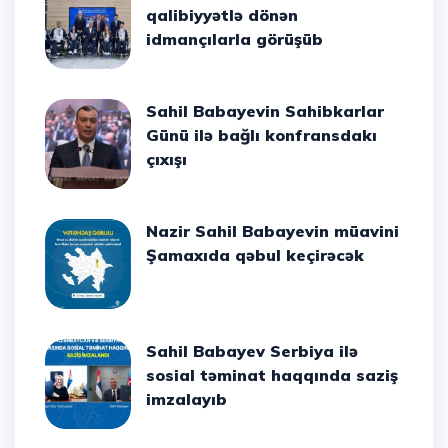
qalibiyyətlə dönən
idmançılarla görüşüb
Sahil Babayevin Sahibkarlar
Günü ilə bağlı konfransdakı
çıxışı
Nazir Sahil Babayevin müavini
Şamaxıda qəbul keçirəcək
Sahil Babayev Serbiya ilə
sosial təminat haqqında saziş
imzalayıb