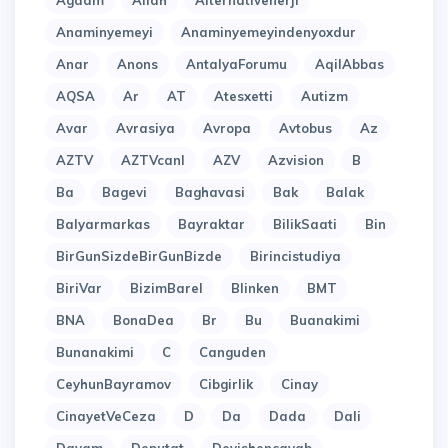
Agdam
Allah
Alternativenerji
Anaminyemeyi
Anaminyemeyindenyoxdur
Anar
Anons
AntalyaForumu
AqilAbbas
AQSA
Ar
AT
Atesxetti
Autizm
Avar
Avrasiya
Avropa
Avtobus
Az
AZTV
AZTVcanl
AZV
Azvision
B
Ba
Bagevi
Baghavasi
Bak
Balak
Balyarmarkas
Bayraktar
BilikSaati
Bin
BirGunSizdeBirGunBizde
Birincistudiya
BiriVar
BizimBarel
Blinken
BMT
BNA
BonaDea
Br
Bu
Buanakimi
Bunanakimi
C
Canguden
CeyhunBayramov
Cibgirlik
Cinay
CinayetVeCeza
D
Da
Dada
Dali