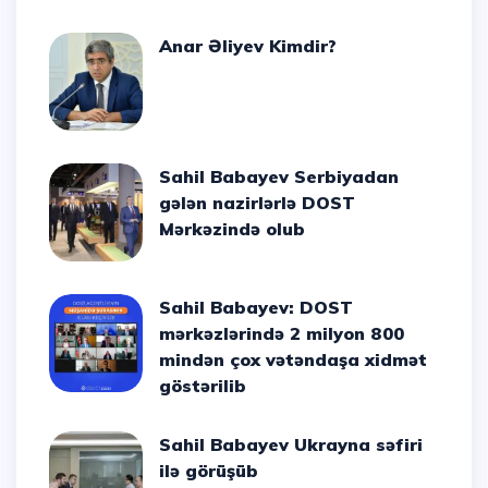
Anar Əliyev Kimdir?
Sahil Babayev Serbiyadan
gələn nazirlərlə DOST
Mərkəzində olub
Sahil Babayev: DOST
mərkəzlərində 2 milyon 800
mindən çox vətəndaşa xidmət
göstərilib
Sahil Babayev Ukrayna səfiri
ilə görüşüb