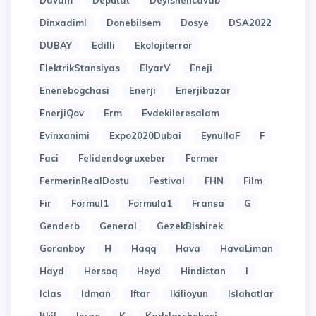
Davam
Deputat
Deyishencavab
Dinxadiml
Donebilsem
Dosye
DSA2022
DUBAY
Edilli
Ekolojiterror
ElektrikStansiyas
ElyarV
Eneji
Enenebogchasi
Enerji
Enerjibazar
EnerjiQov
Erm
Evdekileresalam
Evinxanimi
Expo2020Dubai
EynullaF
F
Faci
Felidendogruxeber
Fermer
FermerinRealDostu
Festival
FHN
Film
Fir
Formul1
Formula1
Fransa
G
Genderb
General
GezekBishirek
Goranboy
H
Haqq
Hava
HavaLiman
Hayd
Hersoq
Heyd
Hindistan
I
Iclas
Idman
Iftar
Ikilioyun
Islahatlar