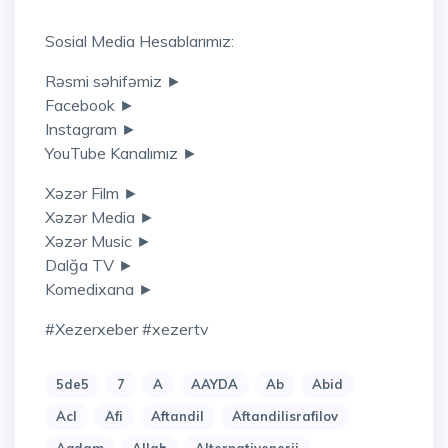
Sosial Media Hesablarımız:
Rəsmi səhifəmiz ►
Facebook ►
Instagram ►
YouTube Kanalımız ►
Xəzər Film ►
Xəzər Media ►
Xəzər Music ►
Dalğa TV ►
Komedixana ►
#xezerxeber #xezertv
5de5
7
A
AAYDA
Ab
Abid
Acl
Afi
Aftandil
Aftandilisrafilov