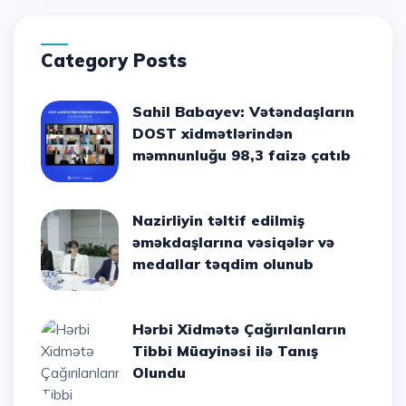
Category Posts
Sahil Babayev: Vətəndaşların
DOST xidmətlərindən
məmnunluğu 98,3 faizə çatıb
Nazirliyin təltif edilmiş
əməkdaşlarına vəsiqələr və
medallar təqdim olunub
Hərbi Xidmətə Çağırılanların
Tibbi Müayinəsi ilə Tanış
Olundu