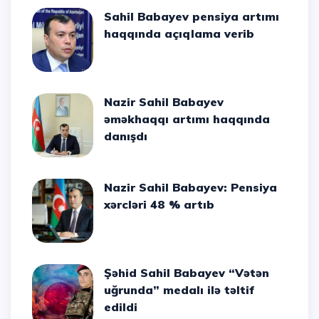
Sahil Babayev pensiya artımı
haqqında açıqlama verib
Nazir Sahil Babayev
əməkhaqqı artımı haqqında
danışdı
Nazir Sahil Babayev: Pensiya
xərcləri 48 % artıb
Şəhid Sahil Babayev “Vətən
uğrunda” medalı ilə təltif
edildi