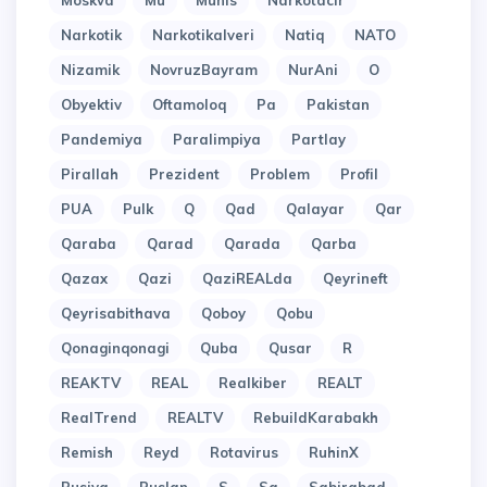
Moskva
Mu
Munis
Narkotacir
Narkotik
Narkotikalveri
Natiq
NATO
Nizamik
NovruzBayram
NurAni
O
Obyektiv
Oftamoloq
Pa
Pakistan
Pandemiya
Paralimpiya
Partlay
Pirallah
Prezident
Problem
Profil
PUA
Pulk
Q
Qad
Qalayar
Qar
Qaraba
Qarad
Qarada
Qarba
Qazax
Qazi
QaziREALda
Qeyrineft
Qeyrisabithava
Qoboy
Qobu
Qonaginqonagi
Quba
Qusar
R
REAKTV
REAL
Realkiber
REALT
RealTrend
REALTV
RebuildKarabakh
Remish
Reyd
Rotavirus
RuhinX