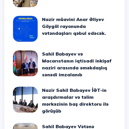
Nazir müavini Anar Əliyev
Göygöl rayonunda
vətəndaşları qəbul edəcək.
Sahil Babayev və
Macarıstanın iqtisadi inkişaf
naziri arasında əməkdaşlıq
sənədi imzalanıb
Nazir Sahil Babayev İƏT-in
araşdırmalar və təlim
mərkəzinin baş direktoru ilə
görüşüb
Sahil Babayev Vətənə