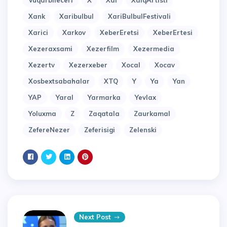
Vuqarbileceri
X
Xal
XalqArtisti
Xank
Xaribulbul
XariBulbulFestivali
Xarici
Xarkov
XeberEretsi
XeberErtesi
Xezeraxsami
Xezerfilm
Xezermedia
Xezertv
Xezerxeber
Xocal
Xocav
Xosbextsabahalar
XTQ
Y
Ya
Yan
YAP
Yaral
Yarmarka
Yevlax
Yoluxma
Z
Zaqatala
Zaurkamal
ZefereNezer
Zeferisigi
Zelenski
Next Post