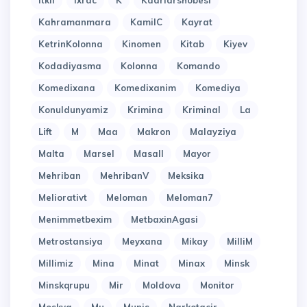
Itkil
Ixrac
K
Kadrlarshobesi
Kahramanmara
KamilC
Kayrat
KetrinKolonna
Kinomen
Kitab
Kiyev
Kodadiyasma
Kolonna
Komando
Komedixana
Komedixanim
Komediya
Konuldunyamiz
Krimina
Kriminal
La
Lift
M
Maa
Makron
Malayziya
Malta
Marsel
Masall
Mayor
Mehriban
MehribanV
Meksika
Meliorativt
Meloman
Meloman7
Menimmetbexim
MetbaxinAgasi
Metrostansiya
Meyxana
Mikay
MilliM
Millimiz
Mina
Minat
Minax
Minsk
Minskqrupu
Mir
Moldova
Monitor