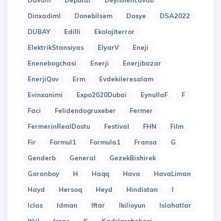
Davam
Deputat
Deyishencavab
Dinxadiml
Donebilsem
Dosye
DSA2022
DUBAY
Edilli
Ekolojiterror
ElektrikStansiyas
ElyarV
Eneji
Enenebogchasi
Enerji
Enerjibazar
EnerjiQov
Erm
Evdekileresalam
Evinxanimi
Expo2020Dubai
EynullaF
F
Faci
Felidendogruxeber
Fermer
FermerinRealDostu
Festival
FHN
Film
Fir
Formul1
Formula1
Fransa
G
Genderb
General
GezekBishirek
Goranboy
H
Haqq
Hava
HavaLiman
Hayd
Hersoq
Heyd
Hindistan
I
Iclas
Idman
Iftar
Ikilioyun
Islahatlar