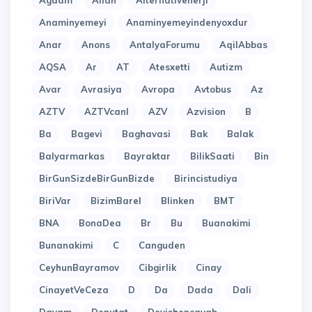
Agdam
Allah
Alternativenerji
Anaminyemeyi
Anaminyemeyindenyoxdur
Anar
Anons
AntalyaForumu
AqilAbbas
AQSA
Ar
AT
Atesxetti
Autizm
Avar
Avrasiya
Avropa
Avtobus
Az
AZTV
AZTVcanl
AZV
Azvision
B
Ba
Bagevi
Baghavasi
Bak
Balak
Balyarmarkas
Bayraktar
BilikSaati
Bin
BirGunSizdeBirGunBizde
Birincistudiya
BiriVar
BizimBarel
Blinken
BMT
BNA
BonaDea
Br
Bu
Buanakimi
Bunanakimi
C
Canguden
CeyhunBayramov
Cibgirlik
Cinay
CinayetVeCeza
D
Da
Dada
Dali