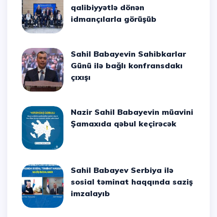
qalibiyyətlə dönən
idmançılarla görüşüb
Sahil Babayevin Sahibkarlar
Günü ilə bağlı konfransdakı
çıxışı
Nazir Sahil Babayevin müavini
Şamaxıda qəbul keçirəcək
Sahil Babayev Serbiya ilə
sosial təminat haqqında saziş
imzalayıb