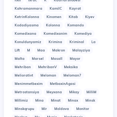
Itkil
Ixrac
K
Kadrlarshobesi
Kahramanmara
KamilC
Kayrat
KetrinKolonna
Kinomen
Kitab
Kiyev
Kodadiyasma
Kolonna
Komando
Komedixana
Komedixanim
Komediya
Konuldunyamiz
Krimina
Kriminal
La
Lift
M
Maa
Makron
Malayziya
Malta
Marsel
Masall
Mayor
Mehriban
MehribanV
Meksika
Meliorativt
Meloman
Meloman7
Menimmetbexim
MetbaxinAgasi
Metrostansiya
Meyxana
Mikay
MilliM
Millimiz
Mina
Minat
Minax
Minsk
Minskqrupu
Mir
Moldova
Monitor