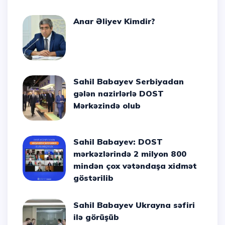
Anar Əliyev Kimdir?
Sahil Babayev Serbiyadan
gələn nazirlərlə DOST
Mərkəzində olub
Sahil Babayev: DOST
mərkəzlərində 2 milyon 800
mindən çox vətəndaşa xidmət
göstərilib
Sahil Babayev Ukrayna səfiri
ilə görüşüb