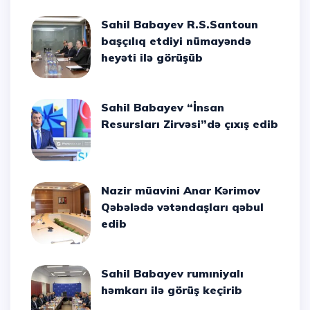
Sahil Babayev R.S.Santoun
başçılıq etdiyi nümayəndə
heyəti ilə görüşüb
Sahil Babayev “İnsan
Resursları Zirvəsi”də çıxış edib
Nazir müavini Anar Kərimov
Qəbələdə vətəndaşları qəbul
edib
Sahil Babayev rumıniyalı
həmkarı ilə görüş keçirib