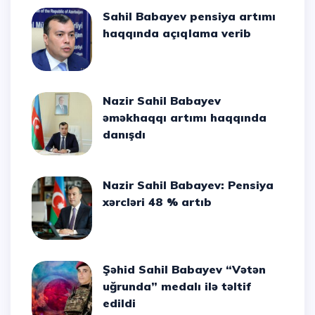
Sahil Babayev pensiya artımı
haqqında açıqlama verib
Nazir Sahil Babayev
əməkhaqqı artımı haqqında
danışdı
Nazir Sahil Babayev: Pensiya
xərcləri 48 % artıb
Şəhid Sahil Babayev “Vətən
uğrunda” medalı ilə təltif
edildi