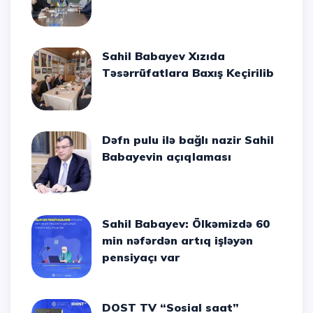
Sahil Babayev Xızıda
Təsərrüfatlara Baxış Keçirilib
Dəfn pulu ilə bağlı nazir Sahil
Babayevin açıqlaması
Sahil Babayev: Ölkəmizdə 60
min nəfərdən artıq işləyən
pensiyaçı var
DOST TV “Sosial saat”