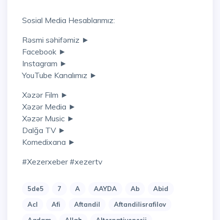
Sosial Media Hesablarımız:
Rəsmi səhifəmiz ►
Facebook ►
Instagram ►
YouTube Kanalımız ►
Xəzər Film ►
Xəzər Media ►
Xəzər Music ►
Dalğa TV ►
Komedixana ►
#xezerxeber #xezertv
5de5
7
A
AAYDA
Ab
Abid
Acl
Afi
Aftandil
Aftandilisrafilov