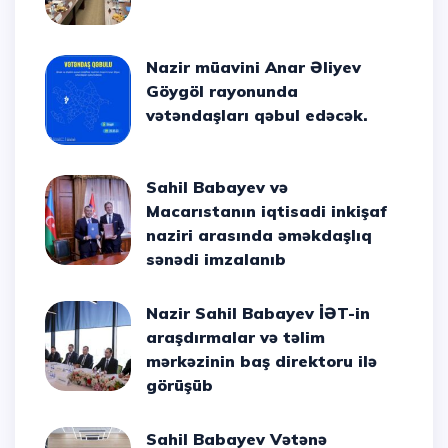
Nazir müavini Anar Əliyev
Göygöl rayonunda
vətəndaşları qəbul edəcək.
Sahil Babayev və
Macarıstanın iqtisadi inkişaf
naziri arasında əməkdaşlıq
sənədi imzalanıb
Nazir Sahil Babayev İƏT-in
araşdırmalar və təlim
mərkəzinin baş direktoru ilə
görüşüb
Sahil Babayev Vətənə