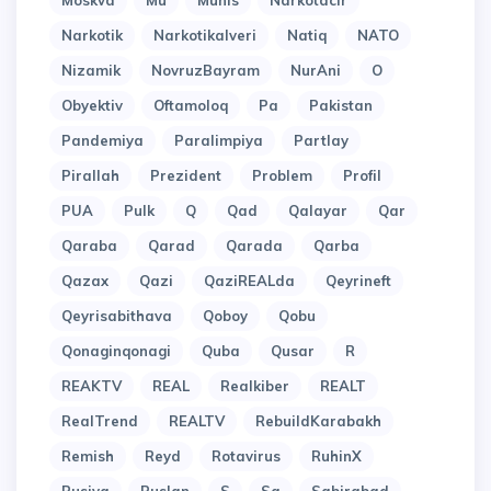
Moskva
Mu
Munis
Narkotacir
Narkotik
Narkotikalveri
Natiq
NATO
Nizamik
NovruzBayram
NurAni
O
Obyektiv
Oftamoloq
Pa
Pakistan
Pandemiya
Paralimpiya
Partlay
Pirallah
Prezident
Problem
Profil
PUA
Pulk
Q
Qad
Qalayar
Qar
Qaraba
Qarad
Qarada
Qarba
Qazax
Qazi
QaziREALda
Qeyrineft
Qeyrisabithava
Qoboy
Qobu
Qonaginqonagi
Quba
Qusar
R
REAKTV
REAL
Realkiber
REALT
RealTrend
REALTV
RebuildKarabakh
Remish
Reyd
Rotavirus
RuhinX