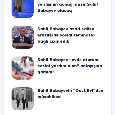
verilişinin qonağı nazir Sahil
Babayev olacaq
Sahil Babayev azad edilən
ərazilərdə sosial təminatla
bağlı çıxış edib
Sahil Babayev “evdə oturum,
sosial yardım alım” anlayışına
qarşıdır
Sahil Babayevin “Dost Evi”dən
müsahibəsi