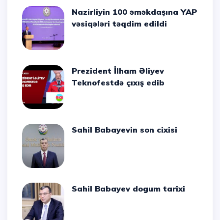
Nazirliyin 100 əməkdaşına YAP
vəsiqələri təqdim edildi
Prezident İlham Əliyev
Teknofestdə çıxış edib
Sahil Babayevin son cixisi
Sahil Babayev dogum tarixi