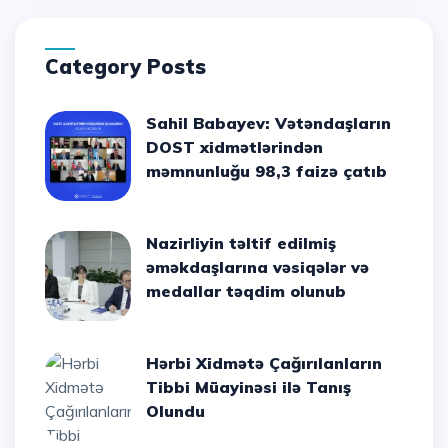
Category Posts
Sahil Babayev: Vətəndaşların
DOST xidmətlərindən
məmnunluğu 98,3 faizə çatıb
Nazirliyin təltif edilmiş
əməkdaşlarına vəsiqələr və
medallar təqdim olunub
Hərbi Xidmətə Çağırılanların
Tibbi Müayinəsi ilə Tanış
Olundu