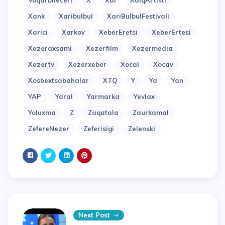
Vuqarbileceri
X
Xal
XalqArtisti
Xank
Xaribulbul
XariBulbulFestivali
Xarici
Xarkov
XeberEretsi
XeberErtesi
Xezeraxsami
Xezerfilm
Xezermedia
Xezertv
Xezerxeber
Xocal
Xocav
Xosbextsabahalar
XTQ
Y
Ya
Yan
YAP
Yaral
Yarmarka
Yevlax
Yoluxma
Z
Zaqatala
Zaurkamal
ZefereNezer
Zeferisigi
Zelenski
Next Post