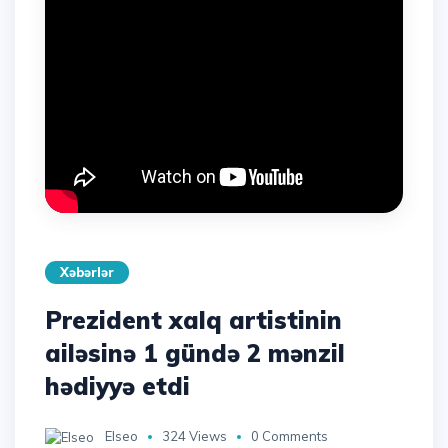
Xəbərlər
Prezident xalq artistinin
ailəsinə 1 gündə 2 mənzil
hədiyyə etdi
Elseo
324 Views
0 Comments