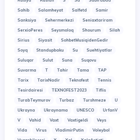
Rusiya
Ruslan
S
Sa
Sabirabad
Sahib
Salamheyat
Salfetd
Samir
Sanksiya
Sehermerkezi
Seniaxtariram
SerxioPeres
Seysmoloq
Shourum
Silah
Sirius
Siyasit
SohbetMusiqidenGedir
Soyq
Standupbaku
Su
Suehtiyatlar
Suluqar
Sulut
Suna
Suqovu
Suvarma
T
Tahir
Tama
TAP
Tarix
TarixNadir
Teknofest
Tennis
Tesirdairesi
TEXNOFEST2023
Tiflis
TurabTeymurov
Turbaz
Turshmeze
U
Ukrayna
Ukraynama
UNESCO
UrfanV
V
Vahid
Vaxt
Vaxtigeldi
Veys
Vida
Virus
VladimirPutin
Voleybol