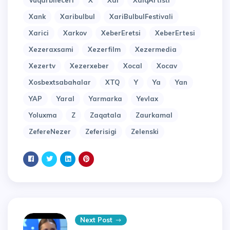
Vuqarbileceri
X
Xal
XalqArtisti
Xank
Xaribulbul
XariBulbulFestivali
Xarici
Xarkov
XeberEretsi
XeberErtesi
Xezeraxsami
Xezerfilm
Xezermedia
Xezertv
Xezerxeber
Xocal
Xocav
Xosbextsabahalar
XTQ
Y
Ya
Yan
YAP
Yaral
Yarmarka
Yevlax
Yoluxma
Z
Zaqatala
Zaurkamal
ZefereNezer
Zeferisigi
Zelenski
Next Post