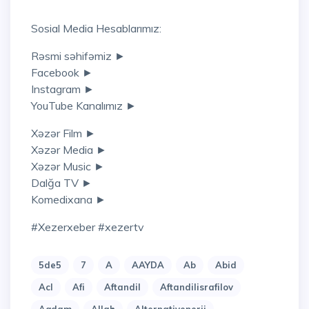
Sosial Media Hesablarımız:
Rəsmi səhifəmiz ►
Facebook ►
Instagram ►
YouTube Kanalımız ►
Xəzər Film ►
Xəzər Media ►
Xəzər Music ►
Dalğa TV ►
Komedixana ►
#xezerxeber #xezertv
5de5
7
A
AAYDA
Ab
Abid
Acl
Afi
Aftandil
Aftandilisrafilov