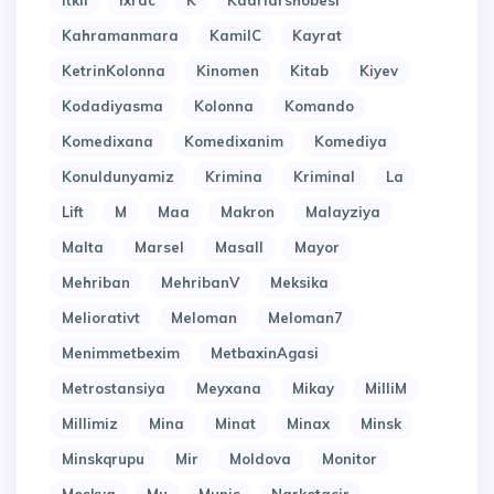
Itkil
Ixrac
K
Kadrlarshobesi
Kahramanmara
KamilC
Kayrat
KetrinKolonna
Kinomen
Kitab
Kiyev
Kodadiyasma
Kolonna
Komando
Komedixana
Komedixanim
Komediya
Konuldunyamiz
Krimina
Kriminal
La
Lift
M
Maa
Makron
Malayziya
Malta
Marsel
Masall
Mayor
Mehriban
MehribanV
Meksika
Meliorativt
Meloman
Meloman7
Menimmetbexim
MetbaxinAgasi
Metrostansiya
Meyxana
Mikay
MilliM
Millimiz
Mina
Minat
Minax
Minsk
Minskqrupu
Mir
Moldova
Monitor