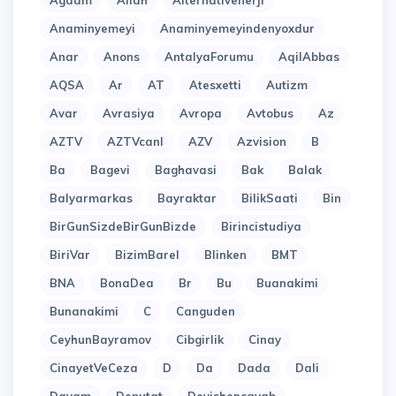
Agdam
Allah
Alternativenerji
Anaminyemeyi
Anaminyemeyindenyoxdur
Anar
Anons
AntalyaForumu
AqilAbbas
AQSA
Ar
AT
Atesxetti
Autizm
Avar
Avrasiya
Avropa
Avtobus
Az
AZTV
AZTVcanl
AZV
Azvision
B
Ba
Bagevi
Baghavasi
Bak
Balak
Balyarmarkas
Bayraktar
BilikSaati
Bin
BirGunSizdeBirGunBizde
Birincistudiya
BiriVar
BizimBarel
Blinken
BMT
BNA
BonaDea
Br
Bu
Buanakimi
Bunanakimi
C
Canguden
CeyhunBayramov
Cibgirlik
Cinay
CinayetVeCeza
D
Da
Dada
Dali