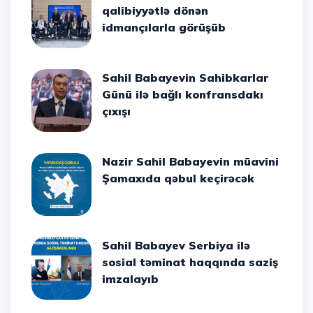
qalibiyyətlə dönən
idmançılarla görüşüb
Sahil Babayevin Sahibkarlar
Günü ilə bağlı konfransdakı
çıxışı
Nazir Sahil Babayevin müavini
Şamaxıda qəbul keçirəcək
Sahil Babayev Serbiya ilə
sosial təminat haqqında saziş
imzalayıb