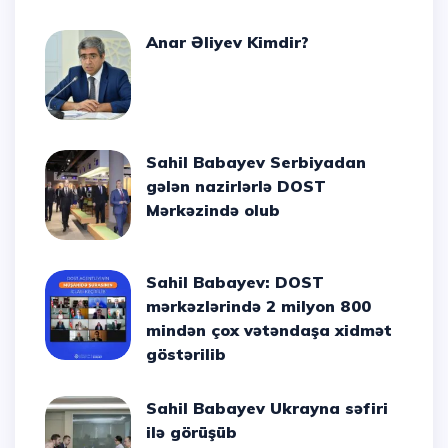
Anar Əliyev Kimdir?
Sahil Babayev Serbiyadan
gələn nazirlərlə DOST
Mərkəzində olub
Sahil Babayev: DOST
mərkəzlərində 2 milyon 800
mindən çox vətəndaşa xidmət
göstərilib
Sahil Babayev Ukrayna səfiri
ilə görüşüb