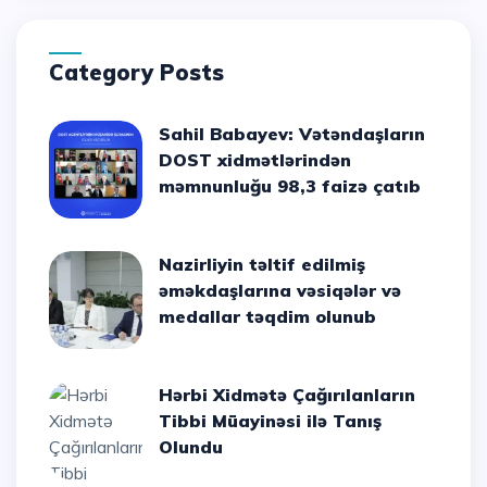
Category Posts
Sahil Babayev: Vətəndaşların
DOST xidmətlərindən
məmnunluğu 98,3 faizə çatıb
Nazirliyin təltif edilmiş
əməkdaşlarına vəsiqələr və
medallar təqdim olunub
Hərbi Xidmətə Çağırılanların
Tibbi Müayinəsi ilə Tanış
Olundu