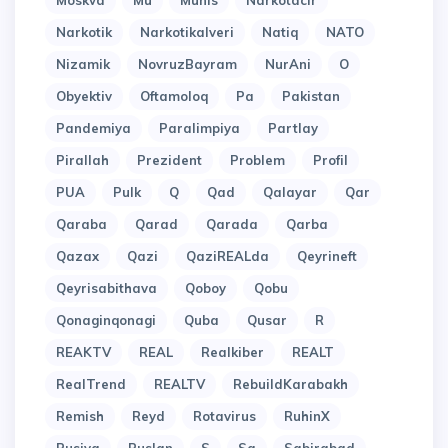
Moskva
Mu
Munis
Narkotacir
Narkotik
Narkotikalveri
Natiq
NATO
Nizamik
NovruzBayram
NurAni
O
Obyektiv
Oftamoloq
Pa
Pakistan
Pandemiya
Paralimpiya
Partlay
Pirallah
Prezident
Problem
Profil
PUA
Pulk
Q
Qad
Qalayar
Qar
Qaraba
Qarad
Qarada
Qarba
Qazax
Qazi
QaziREALda
Qeyrineft
Qeyrisabithava
Qoboy
Qobu
Qonaginqonagi
Quba
Qusar
R
REAKTV
REAL
Realkiber
REALT
RealTrend
REALTV
RebuildKarabakh
Remish
Reyd
Rotavirus
RuhinX