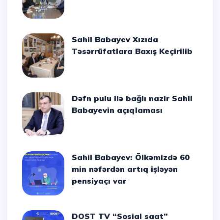
Sahil Babayev Xızıda
Təsərrüfatlara Baxış Keçirilib
Dəfn pulu ilə bağlı nazir Sahil
Babayevin açıqlaması
Sahil Babayev: Ölkəmizdə 60
min nəfərdən artıq işləyən
pensiyaçı var
DOST TV “Sosial saat”