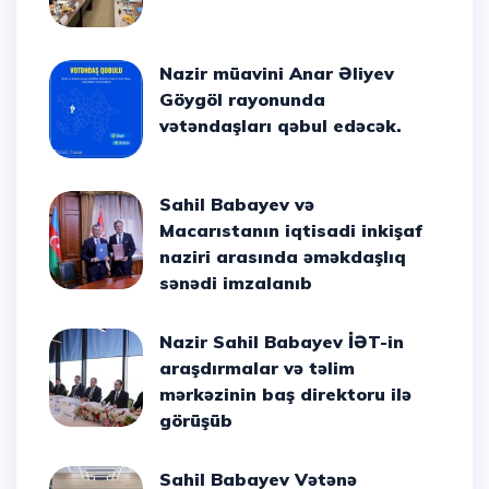
Nazir müavini Anar Əliyev
Göygöl rayonunda
vətəndaşları qəbul edəcək.
Sahil Babayev və
Macarıstanın iqtisadi inkişaf
naziri arasında əməkdaşlıq
sənədi imzalanıb
Nazir Sahil Babayev İƏT-in
araşdırmalar və təlim
mərkəzinin baş direktoru ilə
görüşüb
Sahil Babayev Vətənə