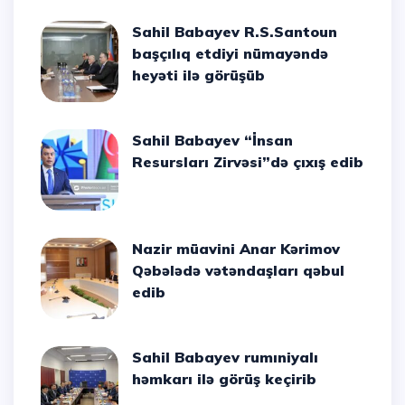
Sahil Babayev R.S.Santoun
başçılıq etdiyi nümayəndə
heyəti ilə görüşüb
Sahil Babayev “İnsan
Resursları Zirvəsi”də çıxış edib
Nazir müavini Anar Kərimov
Qəbələdə vətəndaşları qəbul
edib
Sahil Babayev rumıniyalı
həmkarı ilə görüş keçirib