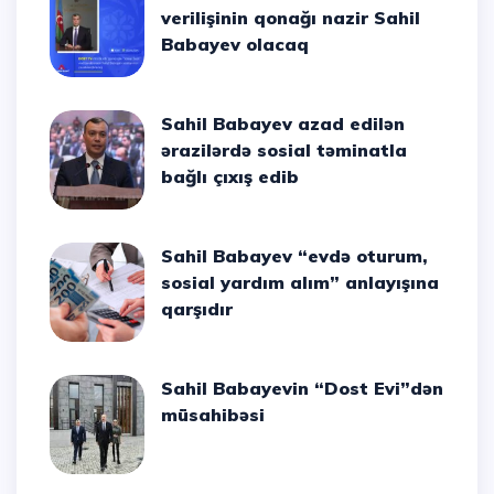
verilişinin qonağı nazir Sahil
Babayev olacaq
Sahil Babayev azad edilən
ərazilərdə sosial təminatla
bağlı çıxış edib
Sahil Babayev “evdə oturum,
sosial yardım alım” anlayışına
qarşıdır
Sahil Babayevin “Dost Evi”dən
müsahibəsi