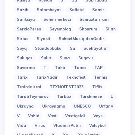
Rusiya
Ruslan
S
Sa
Sabirabad
Sahib
Salamheyat
Salfetd
Samir
Sanksiya
Sehermerkezi
Seniaxtariram
SerxioPeres
Seysmoloq
Shourum
Silah
Sirius
Siyasit
SohbetMusiqidenGedir
Soyq
Standupbaku
Su
Suehtiyatlar
Suluqar
Sulut
Suna
Suqovu
Suvarma
T
Tahir
Tama
TAP
Tarix
TarixNadir
Teknofest
Tennis
Tesirdairesi
TEXNOFEST2023
Tiflis
TurabTeymurov
Turbaz
Turshmeze
U
Ukrayna
Ukraynama
UNESCO
UrfanV
V
Vahid
Vaxt
Vaxtigeldi
Veys
Vida
Virus
VladimirPutin
Voleybol