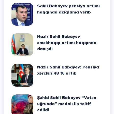
Sahil Babayev pensiya artımı
haqqında açıqlama verib
Nazir Sahil Babayev
əməkhaqqı artımı haqqında
danışdı
Nazir Sahil Babayev: Pensiya
xərcləri 48 % artıb
Şəhid Sahil Babayev “Vətən
uğrunda” medalı ilə təltif
edildi