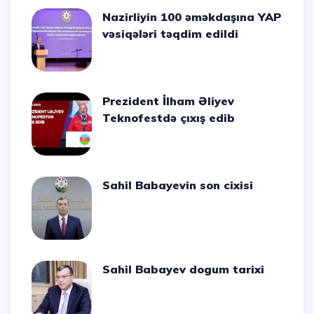
Nazirliyin 100 əməkdaşına YAP
vəsiqələri təqdim edildi
Prezident İlham Əliyev
Teknofestdə çıxış edib
Sahil Babayevin son cixisi
Sahil Babayev dogum tarixi