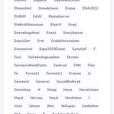
Davam
Deputat
Deyishencavab
Dinxadiml
Donebilsem
Dosye
DSA2022
DUBAY
Edilli
Ekolojiterror
ElektrikStansiyas
ElyarV
Eneji
Enenebogchasi
Enerji
Enerjibazar
EnerjiQov
Erm
Evdekileresalam
Evinxanimi
Expo2020Dubai
EynullaF
F
Faci
Felidendogruxeber
Fermer
FermerinRealDostu
Festival
FHN
Film
Fir
Formul1
Formula1
Fransa
G
Genderb
General
GezekBishirek
Goranboy
H
Haqq
Hava
HavaLiman
Hayd
Hersoq
Heyd
Hindistan
I
Iclas
Idman
Iftar
Ikilioyun
Islahatlar