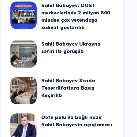
Sahil Babayev: DOST
mərkəzlərində 2 milyon 800
mindən çox vətəndaşa
xidmət göstərilib
Sahil Babayev Ukrayna
səfiri ilə görüşüb
Sahil Babayev Xızıda
Təsərrüfatlara Baxış
Keçirilib
Dəfn pulu ilə bağlı nazir
Sahil Babayevin açıqlaması