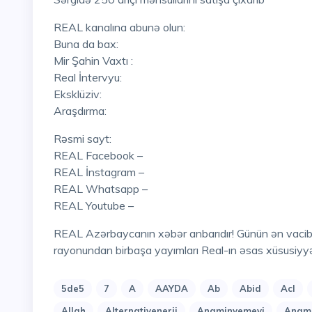
REAL kanalına abunə olun:
Buna da bax:
Mir Şahin Vaxtı :
Real İntervyu:
Eksklüziv:
Araşdırma:
Rəsmi sayt:
REAL Facebook –
REAL İnstagram –
REAL Whatsapp –
REAL Youtube –
REAL Azərbaycanın xəbər anbarıdır! Günün ən vacib hadisələri , mövzuları , eksklüziv açıqlamaları, hadisə
rayonundan birbaşa yayımları Real-ın əsas xüsusiyyə
5de5
7
A
AAYDA
Ab
Abid
Acl
Allah
Alternativenerji
Anaminyemeyi
Anami