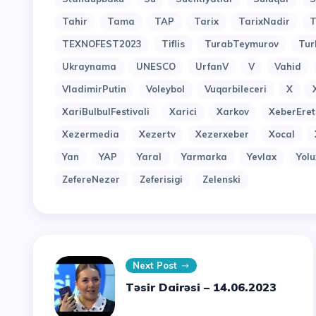
Tahir
Tama
TAP
Tarix
TarixNadir
T
TEXNOFEST2023
Tiflis
TurabTeymurov
Tur
Ukraynama
UNESCO
UrfanV
V
Vahid
VladimirPutin
Voleybol
Vuqarbileceri
X
XariBulbulFestivali
Xarici
Xarkov
XeberEret
Xezermedia
Xezertv
Xezerxeber
Xocal
Yan
YAP
Yaral
Yarmarka
Yevlax
Yol
ZefereNezer
Zeferisigi
Zelenski
Next Post
Təsir Dairəsi – 14.06.2023