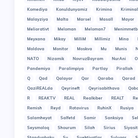
Komediya
Konuldunyamiz
Krimina
Kriminal
Malayziya
Malta
Marsel
Masall
Mayor
Meliorativt
Meloman
Meloman7
Menimmetb
Meyxana
Mikay
MilliM
Millimiz
Mina
Moldova
Monitor
Moskva
Mu
Munis
N
NATO
Nizamik
NovruzBayram
NurAni
O
Pandemiya
Paralimpiya
Partlay
Pirallah
Q
Qad
Qalayar
Qar
Qaraba
Qarad
QaziREALda
Qeyrineft
Qeyrisabithava
Qob
R
REAKTV
REAL
Realkiber
REALT
Re
Remish
Reyd
Rotavirus
RuhinX
Rusiya
Salamheyat
Salfetd
Samir
Sanksiya
Se
Seysmoloq
Shourum
Silah
Sirius
Siyasit
Standupbaku
Su
Suehtiyatlar
Suluqar
S