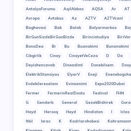
AntalyaForumu
AqilAbbas
AQSA
Ar
AT
Avropa
Avtobus
Az
AZTV
AZTVcanl
Baghavasi
Bak
Balak
Balyarmarkas
Ba
BirGunSizdeBirGunBizde
Birincistudiya
BiriVar
BonaDea
Br
Bu
Buanakimi
Bunanakimi
Cibgirlik
Cinay
CinayetVeCeza
D
Da
Deyishencavab
Dinxadiml
Donebilsem
Dosy
ElektrikStansiyas
ElyarV
Eneji
Enenebogcha
Evdekileresalam
Evinxanimi
Expo2020Dubai
Fermer
FermerinRealDostu
Festival
FHN
G
Genderb
General
GezekBishirek
Gora
Hayd
Hersoq
Heyd
Hindistan
I
Iclas
Itkil
Ixrac
K
Kadrlarshobesi
Kahramanm
Kinomen
Kitab
Kiyev
Kodadiyasma
Kol