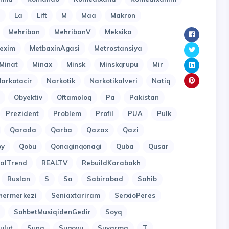
La
Lift
M
Maa
Makron
Mehriban
MehribanV
Meksika
exim
MetbaxinAgasi
Metrostansiya
Minat
Minax
Minsk
Minskqrupu
Mir
arkotacir
Narkotik
Narkotikalveri
Natiq
Obyektiv
Oftamoloq
Pa
Pakistan
Prezident
Problem
Profil
PUA
Pulk
Qarada
Qarba
Qazax
Qazi
oy
Qobu
Qonaginqonagi
Quba
Qusar
alTrend
REALTV
RebuildKarabakh
Ruslan
S
Sa
Sabirabad
Sahib
hermerkezi
Seniaxtariram
SerxioPeres
SohbetMusiqidenGedir
Soyq
ulut
Suna
Suqovu
Suvarma
T