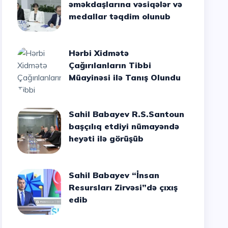
əməkdaşlarına vəsiqələr və
medallar təqdim olunub
Hərbi Xidmətə
Çağırılanların Tibbi
Müayinəsi ilə Tanış Olundu
Sahil Babayev R.S.Santoun
başçılıq etdiyi nümayəndə
heyəti ilə görüşüb
Sahil Babayev “İnsan
Resursları Zirvəsi”də çıxış
edib