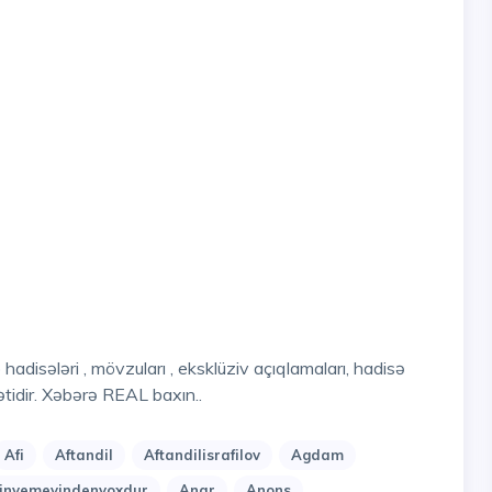
tidir. Xəbərə REAL baxın..
Afi
Aftandil
Aftandilisrafilov
Agdam
nyemeyindenyoxdur
Anar
Anons