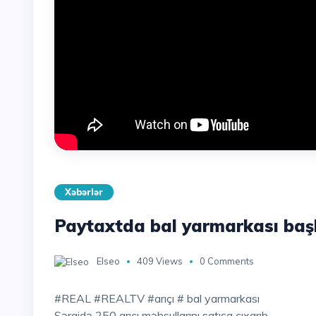
Xəbərlər
Paytaxtda bal yarmarkası baş
Elseo
409 Views
0 Comments
#REAL #REALTV #arıçı # bal yarmarkası
Sərgidə 250 arıçı məhsullarını satışa çıxarıb