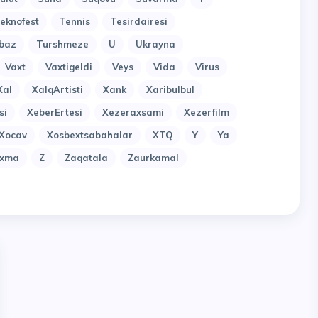
eknofest
Tennis
Tesirdairesi
baz
Turshmeze
U
Ukrayna
Vaxt
Vaxtigeldi
Veys
Vida
Virus
Xal
XalqArtisti
Xank
Xaribulbul
si
XeberErtesi
Xezeraxsami
Xezerfilm
Xocav
Xosbextsabahalar
XTQ
Y
Ya
uxma
Z
Zaqatala
Zaurkamal