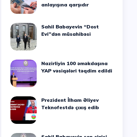
anlayışına qarşıdır
Sahil Babayevin “Dost
Evi”dən müsahibəsi
Nazirliyin 100 əməkdaşına
YAP vəsiqələri təqdim edildi
Prezident İlham Əliyev
Teknofestdə çıxış edib
Sahil Babayevin son cixisi