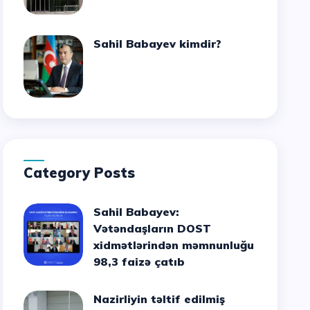
Sahil Babayev kimdir?
Category Posts
Sahil Babayev:
Vətəndaşların DOST
xidmətlərindən məmnunluğu
98,3 faizə çatıb
Nazirliyin təltif edilmiş