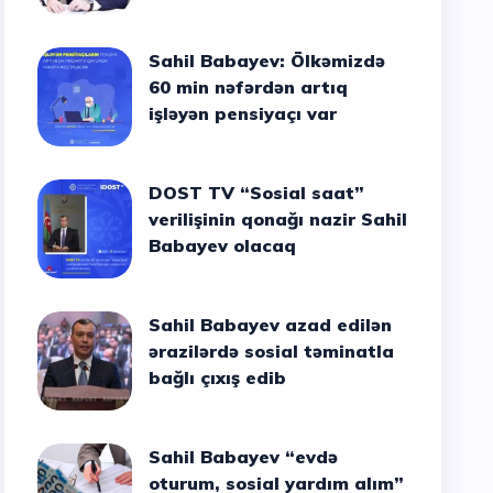
Sahil Babayev: Ölkəmizdə
60 min nəfərdən artıq
işləyən pensiyaçı var
DOST TV “Sosial saat”
verilişinin qonağı nazir Sahil
Babayev olacaq
Sahil Babayev azad edilən
ərazilərdə sosial təminatla
bağlı çıxış edib
Sahil Babayev “evdə
oturum, sosial yardım alım”