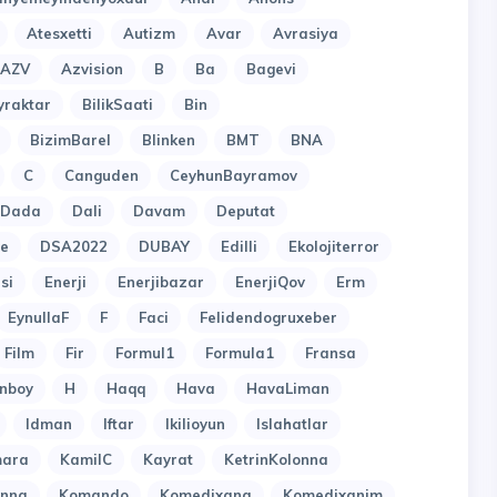
Atesxetti
Autizm
Avar
Avrasiya
AZV
Azvision
B
Ba
Bagevi
yraktar
BilikSaati
Bin
BizimBarel
Blinken
BMT
BNA
C
Canguden
CeyhunBayramov
Dada
Dali
Davam
Deputat
e
DSA2022
DUBAY
Edilli
Ekolojiterror
si
Enerji
Enerjibazar
EnerjiQov
Erm
EynullaF
F
Faci
Felidendogruxeber
Film
Fir
Formul1
Formula1
Fransa
nboy
H
Haqq
Hava
HavaLiman
Idman
Iftar
Ikilioyun
Islahatlar
ara
KamilC
Kayrat
KetrinKolonna
onna
Komando
Komedixana
Komedixanim