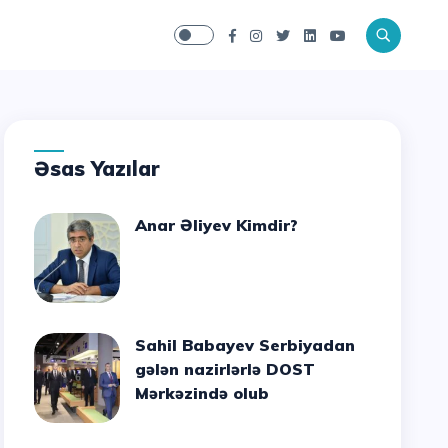
Əsas Yazılar
Anar Əliyev Kimdir?
Sahil Babayev Serbiyadan
gələn nazirlərlə DOST
Mərkəzində olub