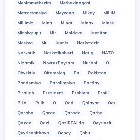
Menimmetbexim
MetbaxinAgasi
Metrostansiya
Meyxana
Mikay
MilliM
Millimiz
Mina
Minat
Minax
Minsk
Minskqrupu
Mir
Moldova
Monitor
Moskva
Mu
Munis
Narkotacir
Narkotik
Narkotikalveri
Natiq
NATO
Nizamik
NovruzBayram
NurAni
O
Obyektiv
Oftamoloq
Pa
Pakistan
Pandemiya
Paralimpiya
Partlay
Pirallah
Prezident
Problem
Profil
PUA
Pulk
Q
Qad
Qalayar
Qar
Qaraba
Qarad
Qarada
Qarba
Qazax
Qazi
QaziREALda
Qeyrineft
Qeyrisabithava
Qoboy
Qobu