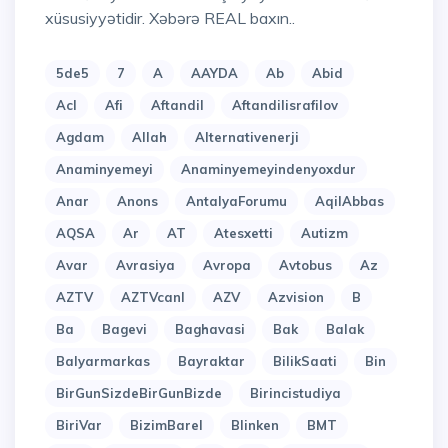
xüsusiyyətidir. Xəbərə REAL baxın..
5de5
7
A
AAYDA
Ab
Abid
Acl
Afi
Aftandil
Aftandilisrafilov
Agdam
Allah
Alternativenerji
Anaminyemeyi
Anaminyemeyindenyoxdur
Anar
Anons
AntalyaForumu
AqilAbbas
AQSA
Ar
AT
Atesxetti
Autizm
Avar
Avrasiya
Avropa
Avtobus
Az
AZTV
AZTVcanl
AZV
Azvision
B
Ba
Bagevi
Baghavasi
Bak
Balak
Balyarmarkas
Bayraktar
BilikSaati
Bin
BirGunSizdeBirGunBizde
Birincistudiya
BiriVar
BizimBarel
Blinken
BMT