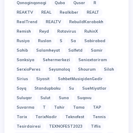
Qonaginqonagi
Quba
Qusar
R
REAKTV
REAL
Realkiber
REALT
RealTrend
REALTV
RebuildKarabakh
Remish
Reyd
Rotavirus
RuhinX
Rusiya
Ruslan
S
Sa
Sabirabad
Sahib
Salamheyat
Salfetd
Samir
Sanksiya
Sehermerkezi
Seniaxtariram
SerxioPeres
Seysmoloq
Shourum
Silah
Sirius
Siyasit
SohbetMusiqidenGedir
Soyq
Standupbaku
Su
Suehtiyatlar
Suluqar
Sulut
Suna
Suqovu
Suvarma
T
Tahir
Tama
TAP
Tarix
TarixNadir
Teknofest
Tennis
Tesirdairesi
TEXNOFEST2023
Tiflis