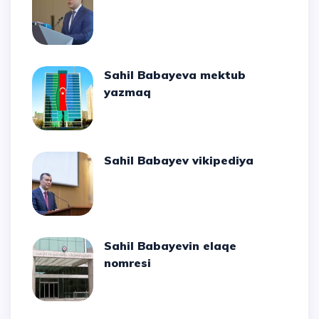
Sahil Babayeva mektub
yazmaq
Sahil Babayev vikipediya
Sahil Babayevin elaqe
nomresi