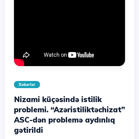
Xəbərlər
Nizami küçəsində istilik
problemi. “Azəristiliktəchizat”
ASC-dən problemə aydınlıq
gətirildi