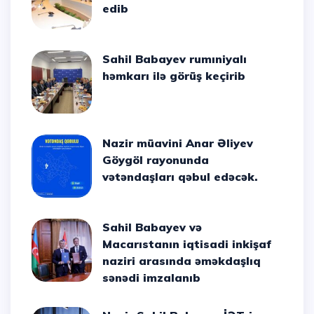
edib
Sahil Babayev rumıniyalı
həmkarı ilə görüş keçirib
Nazir müavini Anar Əliyev
Göygöl rayonunda
vətəndaşları qəbul edəcək.
Sahil Babayev və
Macarıstanın iqtisadi inkişaf
naziri arasında əməkdaşlıq
sənədi imzalanıb