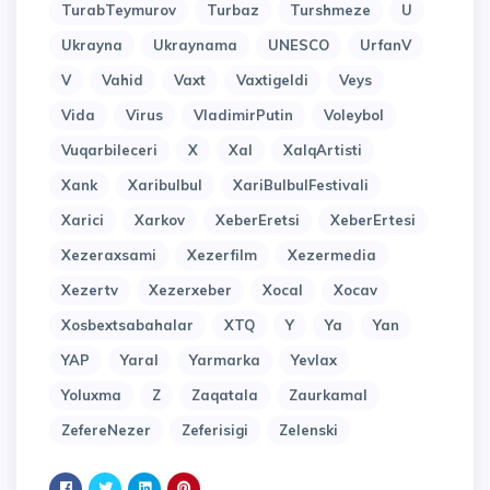
TurabTeymurov
Turbaz
Turshmeze
U
Ukrayna
Ukraynama
UNESCO
UrfanV
V
Vahid
Vaxt
Vaxtigeldi
Veys
Vida
Virus
VladimirPutin
Voleybol
Vuqarbileceri
X
Xal
XalqArtisti
Xank
Xaribulbul
XariBulbulFestivali
Xarici
Xarkov
XeberEretsi
XeberErtesi
Xezeraxsami
Xezerfilm
Xezermedia
Xezertv
Xezerxeber
Xocal
Xocav
Xosbextsabahalar
XTQ
Y
Ya
Yan
YAP
Yaral
Yarmarka
Yevlax
Yoluxma
Z
Zaqatala
Zaurkamal
ZefereNezer
Zeferisigi
Zelenski