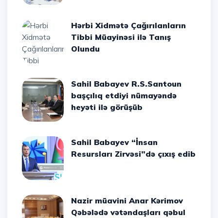
Hərbi Xidmətə Çağırılanların
Tibbi Müayinəsi ilə Tanış
Olundu
Sahil Babayev R.S.Santoun
başçılıq etdiyi nümayəndə
heyəti ilə görüşüb
Sahil Babayev “İnsan
Resursları Zirvəsi”də çıxış edib
Nazir müavini Anar Kərimov
Qəbələdə vətəndaşları qəbul