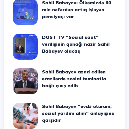
Sahil Babayev: Ölkəmizdə 60
min nəfərdən artıq işləyən
pensiyaçı var
DOST TV “Sosial saat”
verilişinin qonağı nazir Sahil
Babayev olacaq
Sahil Babayev azad edilən
ərazilərdə sosial təminatla
bağlı çıxış edib
Sahil Babayev “evdə oturum,
sosial yardım alım” anlayışına
qarşıdır