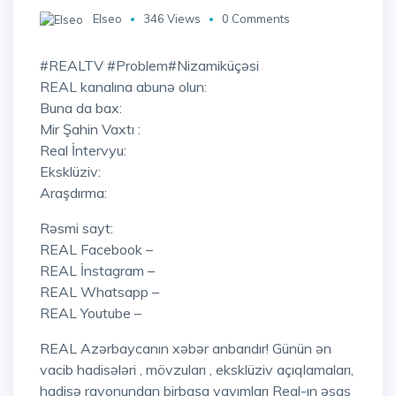
Elseo
346 Views
0 Comments
#REALTV #Problem#Nizamiküçəsi
REAL kanalına abunə olun:
Buna da bax:
Mir Şahin Vaxtı :
Real İntervyu:
Eksklüziv:
Araşdırma:
Rəsmi sayt:
REAL Facebook –
REAL İnstagram –
REAL Whatsapp –
REAL Youtube –
REAL Azərbaycanın xəbər anbarıdır! Günün ən
vacib hadisələri , mövzuları , eksklüziv açıqlamaları,
hadisə rayonundan birbaşa yayımları Real-ın əsas