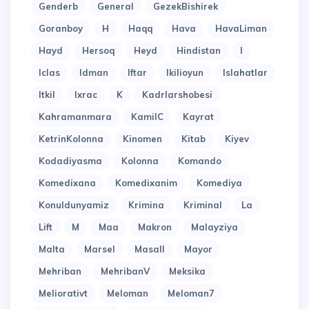
Genderb
General
GezekBishirek
Goranboy
H
Haqq
Hava
HavaLiman
Hayd
Hersoq
Heyd
Hindistan
I
Iclas
Idman
Iftar
Ikilioyun
Islahatlar
Itkil
Ixrac
K
Kadrlarshobesi
Kahramanmara
KamilC
Kayrat
KetrinKolonna
Kinomen
Kitab
Kiyev
Kodadiyasma
Kolonna
Komando
Komedixana
Komedixanim
Komediya
Konuldunyamiz
Krimina
Kriminal
La
Lift
M
Maa
Makron
Malayziya
Malta
Marsel
Masall
Mayor
Mehriban
MehribanV
Meksika
Meliorativt
Meloman
Meloman7