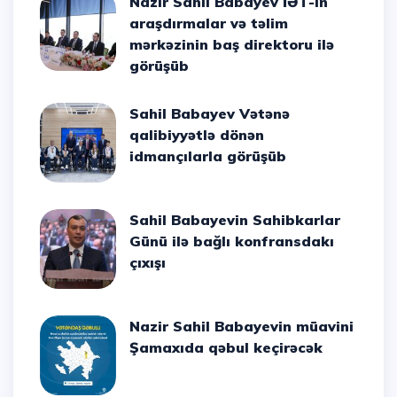
Nazir Sahil Babayev İƏT-in
araşdırmalar və təlim
mərkəzinin baş direktoru ilə
görüşüb
Sahil Babayev Vətənə
qalibiyyətlə dönən
idmançılarla görüşüb
Sahil Babayevin Sahibkarlar
Günü ilə bağlı konfransdakı
çıxışı
Nazir Sahil Babayevin müavini
Şamaxıda qəbul keçirəcək