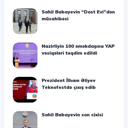
Sahil Babayevin “Dost Evi”dən
müsahibəsi
Nazirliyin 100 əməkdaşına YAP
vəsiqələri təqdim edildi
Prezident İlham Əliyev
Teknofestdə çıxış edib
Sahil Babayevin son cixisi