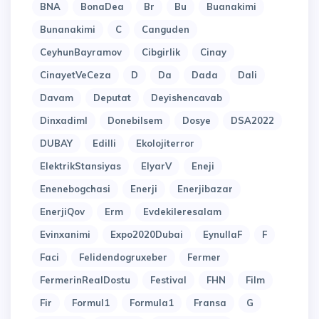
BNA
BonaDea
Br
Bu
Buanakimi
Bunanakimi
C
Canguden
CeyhunBayramov
Cibgirlik
Cinay
CinayetVeCeza
D
Da
Dada
Dali
Davam
Deputat
Deyishencavab
Dinxadiml
Donebilsem
Dosye
DSA2022
DUBAY
Edilli
Ekolojiterror
ElektrikStansiyas
ElyarV
Eneji
Enenebogchasi
Enerji
Enerjibazar
EnerjiQov
Erm
Evdekileresalam
Evinxanimi
Expo2020Dubai
EynullaF
F
Faci
Felidendogruxeber
Fermer
FermerinRealDostu
Festival
FHN
Film
Fir
Formul1
Formula1
Fransa
G