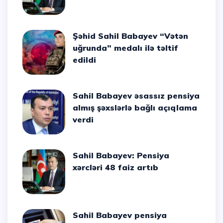
Şəhid Sahil Babayev “Vətən
uğrunda” medalı ilə təltif
edildi
Sahil Babayev əsassız pensiya
almış şəxslərlə bağlı açıqlama
verdi
Sahil Babayev: Pensiya
xərcləri 48 faiz artıb
Sahil Babayev pensiya