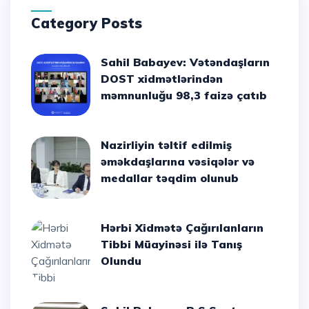
Category Posts
Sahil Babayev: Vətəndaşların
DOST xidmətlərindən
məmnunluğu 98,3 faizə çatıb
Nazirliyin təltif edilmiş
əməkdaşlarına vəsiqələr və
medallar təqdim olunub
Hərbi Xidmətə Çağırılanların
Tibbi Müayinəsi ilə Tanış
Olundu