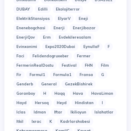
DUBAY
Edilli
Ekolojiterror
ElektrikStansiyas
ElyarV
Eneji
Enenebogchasi
Enerji
Enerjibazar
EnerjiQov
Erm
Evdekileresalam
Evinxanimi
Expo2020Dubai
EynullaF
F
Faci
Felidendogruxeber
Fermer
FermerinRealDostu
Festival
FHN
Film
Fir
Formul1
Formula1
Fransa
G
Genderb
General
GezekBishirek
Goranboy
H
Haqq
Hava
HavaLiman
Hayd
Hersoq
Heyd
Hindistan
I
Iclas
Idman
Iftar
Ikilioyun
Islahatlar
Itkil
Ixrac
K
Kadrlarshobesi
Kahramanmara
KamilC
Kayrat