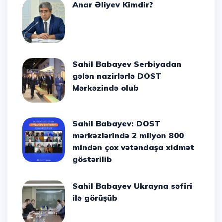
Anar Əliyev Kimdir?
Sahil Babayev Serbiyadan
gələn nazirlərlə DOST
Mərkəzində olub
Sahil Babayev: DOST
mərkəzlərində 2 milyon 800
mindən çox vətəndaşa xidmət
göstərilib
Sahil Babayev Ukrayna səfiri
ilə görüşüb