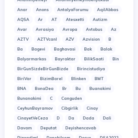
Anar
Anons
AntalyaForumu
AqilAbbas
AQSA
Ar
AT
Atesxetti
Autizm
Avar
Avrasiya
Avropa
Avtobus
Az
AZTV
AZTVcanl
AZV
Azvision
B
Ba
Bagevi
Baghavasi
Bak
Balak
Balyarmarkas
Bayraktar
BilikSaati
Bin
BirGunSizdeBirGunBizde
Birincistudiya
BiriVar
BizimBarel
Blinken
BMT
BNA
BonaDea
Br
Bu
Buanakimi
Bunanakimi
C
Canguden
CeyhunBayramov
Cibgirlik
Cinay
CinayetVeCeza
D
Da
Dada
Dali
Davam
Deputat
Deyishencavab
Dinxadiml
Donebilsem
Dosye
DSA2022