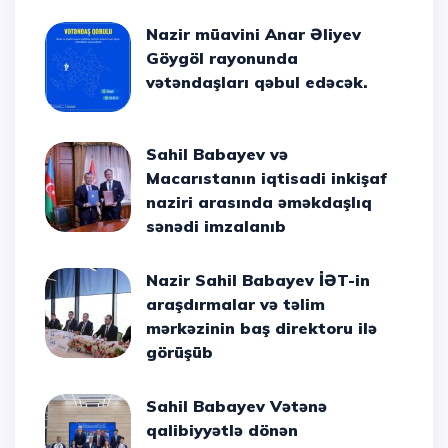
Nazir müavini Anar Əliyev
Göygöl rayonunda
vətəndaşları qəbul edəcək.
Sahil Babayev və
Macarıstanın iqtisadi inkişaf
naziri arasında əməkdaşlıq
sənədi imzalanıb
Nazir Sahil Babayev İƏT-in
araşdırmalar və təlim
mərkəzinin baş direktoru ilə
görüşüb
Sahil Babayev Vətənə
qalibiyyətlə dönən