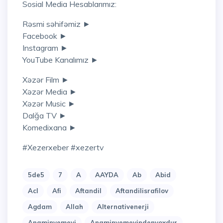
Sosial Media Hesablarımız:
Rəsmi səhifəmiz ►
Facebook ►
Instagram ►
YouTube Kanalımız ►
Xəzər Film ►
Xəzər Media ►
Xəzər Music ►
Dalğa TV ►
Komedixana ►
#xezerxeber #xezertv
5de5
7
A
AAYDA
Ab
Abid
Acl
Afi
Aftandil
Aftandilisrafilov
Agdam
Allah
Alternativenerji
Anaminyemeyi
Anaminyemeyindenyoxdur