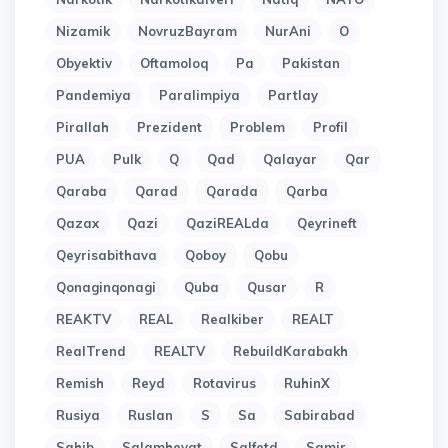
Nizamik
NovruzBayram
NurAni
O
Obyektiv
Oftamoloq
Pa
Pakistan
Pandemiya
Paralimpiya
Partlay
Pirallah
Prezident
Problem
Profil
PUA
Pulk
Q
Qad
Qalayar
Qar
Qaraba
Qarad
Qarada
Qarba
Qazax
Qazi
QaziREALda
Qeyrineft
Qeyrisabithava
Qoboy
Qobu
Qonaginqonagi
Quba
Qusar
R
REAKTV
REAL
Realkiber
REALT
RealTrend
REALTV
RebuildKarabakh
Remish
Reyd
Rotavirus
RuhinX
Rusiya
Ruslan
S
Sa
Sabirabad
Sahib
Salamheyat
Salfetd
Samir