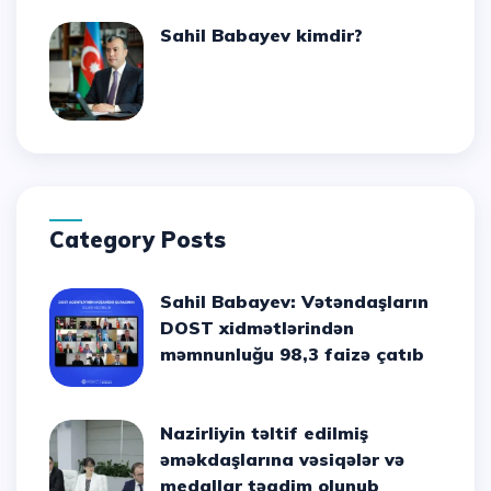
Sahil Babayev kimdir?
Category Posts
Sahil Babayev: Vətəndaşların
DOST xidmətlərindən
məmnunluğu 98,3 faizə çatıb
Nazirliyin təltif edilmiş
əməkdaşlarına vəsiqələr və
medallar təqdim olunub