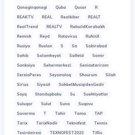
Qonaginqonagi
Quba
Qusar
R
REAKTV
REAL
Realkiber
REALT
RealTrend
REALTV
RebuildKarabakh
Remish
Reyd
Rotavirus
RuhinX
Rusiya
Ruslan
S
Sa
Sabirabad
Sahib
Salamheyat
Salfetd
Samir
Sanksiya
Sehermerkezi
Seniaxtariram
SerxioPeres
Seysmoloq
Shourum
Silah
Sirius
Siyasit
SohbetMusiqidenGedir
Soyq
Standupbaku
Su
Suehtiyatlar
Suluqar
Sulut
Suna
Suqovu
Suvarma
T
Tahir
Tama
TAP
Tarix
TarixNadir
Teknofest
Tennis
Tesirdairesi
TEXNOFEST2023
Tiflis