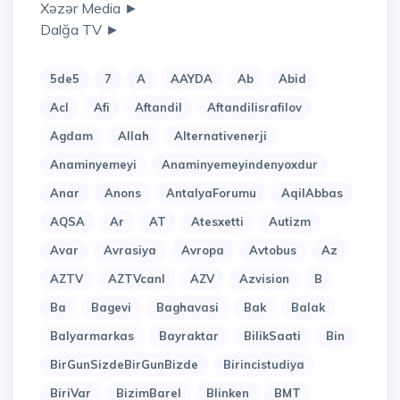
Xəzər Media ►
Dalğa TV ►
5de5
7
A
AAYDA
Ab
Abid
Acl
Afi
Aftandil
Aftandilisrafilov
Agdam
Allah
Alternativenerji
Anaminyemeyi
Anaminyemeyindenyoxdur
Anar
Anons
AntalyaForumu
AqilAbbas
AQSA
Ar
AT
Atesxetti
Autizm
Avar
Avrasiya
Avropa
Avtobus
Az
AZTV
AZTVcanl
AZV
Azvision
B
Ba
Bagevi
Baghavasi
Bak
Balak
Balyarmarkas
Bayraktar
BilikSaati
Bin
BirGunSizdeBirGunBizde
Birincistudiya
BiriVar
BizimBarel
Blinken
BMT