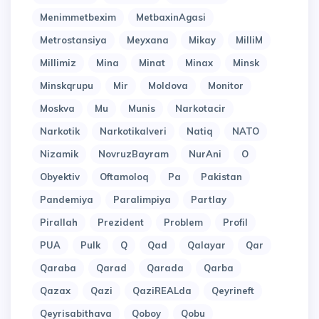
Menimmetbexim
MetbaxinAgasi
Metrostansiya
Meyxana
Mikay
MilliM
Millimiz
Mina
Minat
Minax
Minsk
Minskqrupu
Mir
Moldova
Monitor
Moskva
Mu
Munis
Narkotacir
Narkotik
Narkotikalveri
Natiq
NATO
Nizamik
NovruzBayram
NurAni
O
Obyektiv
Oftamoloq
Pa
Pakistan
Pandemiya
Paralimpiya
Partlay
Pirallah
Prezident
Problem
Profil
PUA
Pulk
Q
Qad
Qalayar
Qar
Qaraba
Qarad
Qarada
Qarba
Qazax
Qazi
QaziREALda
Qeyrineft
Qeyrisabithava
Qoboy
Qobu