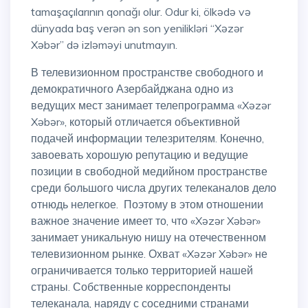
tamaşaçılarının qonağı olur. Odur ki, ölkədə və
dünyada baş verən ən son yenilikləri “Xəzər
Xəbər” də izləməyi unutmayın.
В телевизионном пространстве свободного и
демократичного Азербайджана одно из
ведущих мест занимает телепрограмма «Xəzər
Xəbər», который отличается объективной
подачей информации телезрителям. Конечно,
завоевать хорошую репутацию и ведущие
позиции в свободной медийном пространстве
среди большого числа других телеканалов дело
отнюдь нелегкое. Поэтому в этом отношении
важное значение имеет то, что «Xəzər Xəbər»
занимает уникальную нишу на отечественном
телевизионном рынке. Охват «Xəzər Xəbər» не
ограничивается только территорией нашей
страны. Собственные корреспонденты
телеканала, наряду с соседними странами