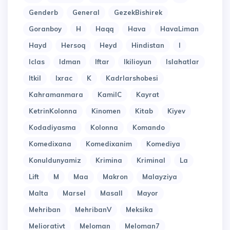
Genderb
General
GezekBishirek
Goranboy
H
Haqq
Hava
HavaLiman
Hayd
Hersoq
Heyd
Hindistan
I
Iclas
Idman
Iftar
Ikilioyun
Islahatlar
Itkil
Ixrac
K
Kadrlarshobesi
Kahramanmara
KamilC
Kayrat
KetrinKolonna
Kinomen
Kitab
Kiyev
Kodadiyasma
Kolonna
Komando
Komedixana
Komedixanim
Komediya
Konuldunyamiz
Krimina
Kriminal
La
Lift
M
Maa
Makron
Malayziya
Malta
Marsel
Masall
Mayor
Mehriban
MehribanV
Meksika
Meliorativt
Meloman
Meloman7