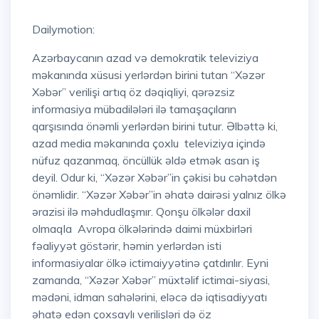
Dailymotion:
Azərbaycanın azad və demokratik televiziya
məkanında xüsusi yerlərdən birini tutan “Xəzər
Xəbər” verilişi artıq öz dəqiqliyi, qərəzsiz
informasiya mübadilələri ilə tamaşaçıların
qarşısında önəmli yerlərdən birini tutur. Əlbəttə ki,
azad media məkanında çoxlu televiziya içində
nüfuz qazanmaq, öncüllük əldə etmək asan iş
deyil. Odur ki, “Xəzər Xəbər”in çəkisi bu cəhətdən
önəmlidir. “Xəzər Xəbər”in əhatə dairəsi yalnız ölkə
ərazisi ilə məhdudlaşmır. Qonşu ölkələr daxil
olmaqla Avropa ölkələrində daimi müxbirləri
fəaliyyət göstərir, həmin yerlərdən isti
informasiyalar ölkə ictimaiyyətinə çatdırılır. Eyni
zamanda, “Xəzər Xəbər” müxtəlif ictimai-siyasi,
mədəni, idman sahələrini, eləcə də iqtisadiyyatı
əhatə edən çoxsaylı verilişləri də öz