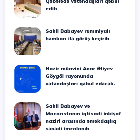
Qəbələdə vətəndaşları qəbul
edib
Sahil Babayev rumıniyalı
həmkarı ilə görüş keçirib
Nazir müavini Anar Əliyev
Göygöl rayonunda
vətəndaşları qəbul edəcək.
Sahil Babayev və
Macarıstanın iqtisadi inkişaf
naziri arasında əməkdaşlıq
sənədi imzalanıb