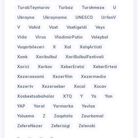
TurabTeymurov
Turbaz
Turshmeze
U
Ukrayna
Ukraynama
UNESCO
UrfanV
V
Vahid
Vaxt
Vaxtigeldi
Veys
Vida
Virus
VladimirPutin
Voleybol
Vuqarbileceri
X
Xal
XalqArtisti
Xank
Xaribulbul
XariBulbulFestivali
Xarici
Xarkov
XeberEretsi
XeberErtesi
Xezeraxsami
Xezerfilm
Xezermedia
Xezertv
Xezerxeber
Xocal
Xocav
Xosbextsabahalar
XTQ
Y
Ya
Yan
YAP
Yaral
Yarmarka
Yevlax
Yoluxma
Z
Zaqatala
Zaurkamal
ZefereNezer
Zeferisigi
Zelenski