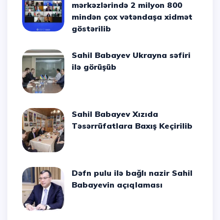
mərkəzlərində 2 milyon 800
mindən çox vətəndaşa xidmət
göstərilib
Sahil Babayev Ukrayna səfiri
ilə görüşüb
Sahil Babayev Xızıda
Təsərrüfatlara Baxış Keçirilib
Dəfn pulu ilə bağlı nazir Sahil
Babayevin açıqlaması