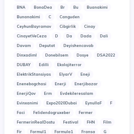
BNA
BonaDea
Br
Bu
Buanakimi
Bunanakimi
C
Canguden
CeyhunBayramov
Cibgirlik
Cinay
CinayetVeCeza
D
Da
Dada
Dali
Davam
Deputat
Deyishencavab
Dinxadiml
Donebilsem
Dosye
DSA2022
DUBAY
Edilli
Ekolojiterror
ElektrikStansiyas
ElyarV
Eneji
Enenebogchasi
Enerji
Enerjibazar
EnerjiQov
Erm
Evdekileresalam
Evinxanimi
Expo2020Dubai
EynullaF
F
Faci
Felidendogruxeber
Fermer
FermerinRealDostu
Festival
FHN
Film
Fir
Formul1
Formula1
Fransa
G