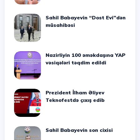
Sahil Babayevin “Dost Evi”dən
müsahibəsi
Nazirliyin 100 əməkdaşına YAP
vəsiqələri təqdim edildi
Prezident İlham Əliyev
Teknofestdə çıxış edib
Sahil Babayevin son cixisi