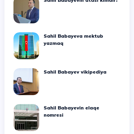
Sahil Babayevin atası kimdir?
Sahil Babayeva mektub
yazmaq
Sahil Babayev vikipediya
Sahil Babayevin elaqe
nomresi