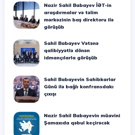
Nazir Sahil Babayev İƏT-in
araşdırmalar və təlim
mərkəzinin baş direktoru ilə
görüşüb
Sahil Babayev Vətənə
qalibiyyətlə dönən
idmançılarla görüşüb
Sahil Babayevin Sahibkarlar
Günü ilə bağlı konfransdakı
çıxışı
Nazir Sahil Babayevin müavini
Şamaxıda qəbul keçirəcək