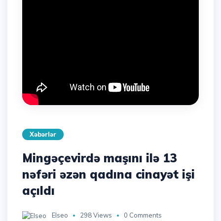
Xəbərlər
Mingəçevirdə maşını ilə 13
nəfəri əzən qadına cinayət işi
açıldı
Elseo
298 Views
0 Comments