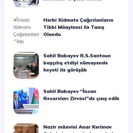
Hərbi Xidmətə Çağırılanların
Tibbi Müayinəsi ilə Tanış
Olundu
Sahil Babayev R.S.Santoun
başçılıq etdiyi nümayəndə
heyəti ilə görüşüb
Sahil Babayev “İnsan
Resursları Zirvəsi”də çıxış edib
Nazir müavini Anar Kərimov