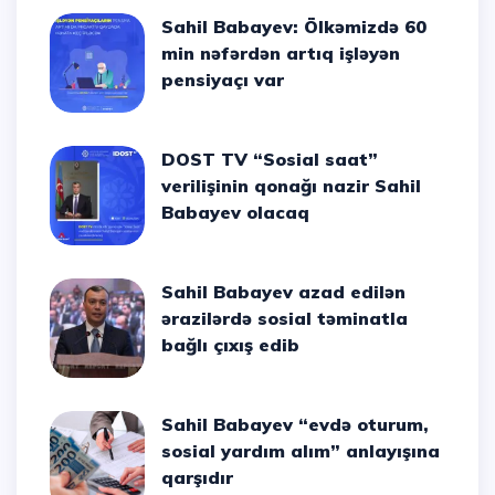
Sahil Babayev: Ölkəmizdə 60
min nəfərdən artıq işləyən
pensiyaçı var
DOST TV “Sosial saat”
verilişinin qonağı nazir Sahil
Babayev olacaq
Sahil Babayev azad edilən
ərazilərdə sosial təminatla
bağlı çıxış edib
Sahil Babayev “evdə oturum,
sosial yardım alım” anlayışına
qarşıdır