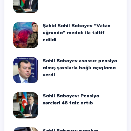
Şəhid Sahil Babayev “Vətən
uğrunda” medalı ilə təltif
edildi
Sahil Babayev əsassız pensiya
almış şəxslərlə bağlı açıqlama
verdi
Sahil Babayev: Pensiya
xərcləri 48 faiz artıb
Sahil Babayev pensiya