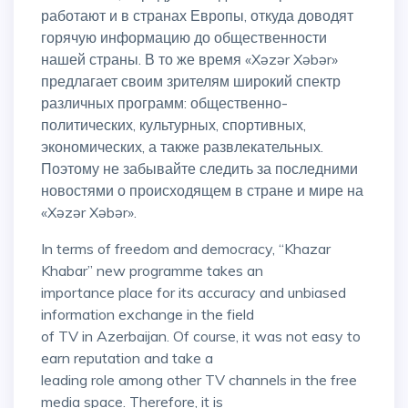
работают и в странах Европы, откуда доводят
горячую информацию до общественности
нашей страны. В то же время «Xəzər Xəbər»
предлагает своим зрителям широкий спектр
различных программ: общественно-
политических, культурных, спортивных,
экономических, а также развлекательных.
Поэтому не забывайте следить за последними
новостями о происходящем в стране и мире на
«Xəzər Xəbər».
In terms of freedom and democracy, “Khazar
Khabar” new programme takes an
importance place for its accuracy and unbiased
information exchange in the field
of TV in Azerbaijan. Of course, it was not easy to
earn reputation and take a
leading role among other TV channels in the free
media space. Therefore, it is