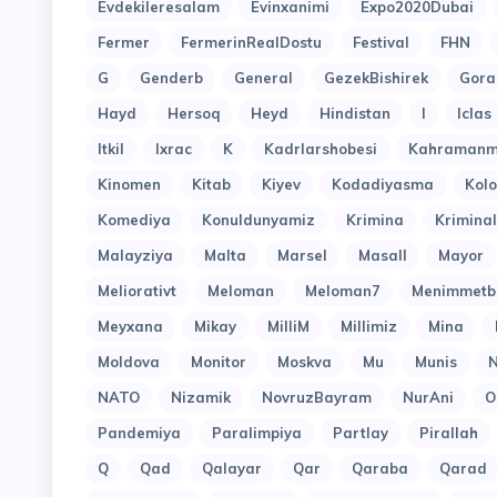
Evdekileresalam
Evinxanimi
Expo2020Dubai
Fermer
FermerinRealDostu
Festival
FHN
G
Genderb
General
GezekBishirek
Gora
Hayd
Hersoq
Heyd
Hindistan
I
Iclas
Itkil
Ixrac
K
Kadrlarshobesi
Kahramanm
Kinomen
Kitab
Kiyev
Kodadiyasma
Kol
Komediya
Konuldunyamiz
Krimina
Kriminal
Malayziya
Malta
Marsel
Masall
Mayor
Meliorativt
Meloman
Meloman7
Menimmetb
Meyxana
Mikay
MilliM
Millimiz
Mina
Moldova
Monitor
Moskva
Mu
Munis
N
NATO
Nizamik
NovruzBayram
NurAni
O
Pandemiya
Paralimpiya
Partlay
Pirallah
Q
Qad
Qalayar
Qar
Qaraba
Qarad