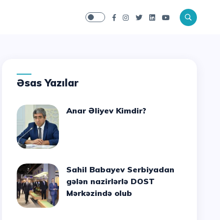
Əsas Yazılar
Anar Əliyev Kimdir?
Sahil Babayev Serbiyadan
gələn nazirlərlə DOST
Mərkəzində olub