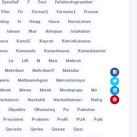
EynullaF
F
Faci
Felidendogruxeber
Film
Fir
Formul1
Formula1
Fransa
nboy
H
Haqq
Hava
HavaLiman
Idman
Iftar
Ikilioyun
Islahatlar
ara
KamilC
Kayrat
KetrinKolonna
onna
Komando
Komedixana
Komedixanim
La
Lift
M
Maa
Makron
Mehriban
MehribanV
Meksika
exim
MetbaxinAgasi
Metrostansiya
Minat
Minax
Minsk
Minskqrupu
Mir
arkotacir
Narkotik
Narkotikalveri
Natiq
Obyektiv
Oftamoloq
Pa
Pakistan
Prezident
Problem
Profil
PUA
Pulk
Qarada
Qarba
Qazax
Qazi