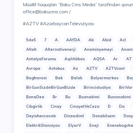
Müəllif hüquqları “Baku Cms Media” tərəfindən qorun
office@bakucms.com /
#AZTV #AzərbaycanTeleviziyası
5de5
7
A
AAYDA
Ab
Abid
Acl
Allah
Alternativenerji
Anaminyemeyi
Anami
AntalyaForumu
AqilAbbas
AQSA
Ar
AT
Avropa
Avtobus
Az
AZTV
AZTVcanl
Baghavasi
Bak
Balak
Balyarmarkas
Ba
BirGunSizdeBirGunBizde
Birincistudiya
BiriVar
BonaDea
Br
Bu
Buanakimi
Bunanakimi
Cibgirlik
Cinay
CinayetVeCeza
D
Da
Deyishencavab
Dinxadiml
Donebilsem
Dosy
ElektrikStansiyas
ElyarV
Eneji
Enenebogcha