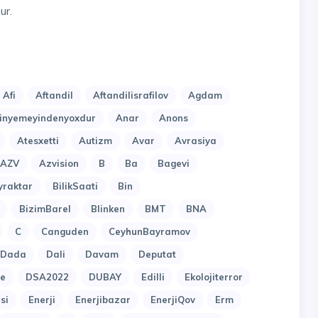
ur.
Afi
Aftandil
Aftandilisrafilov
Agdam
nyemeyindenyoxdur
Anar
Anons
Atesxetti
Autizm
Avar
Avrasiya
AZV
Azvision
B
Ba
Bagevi
yraktar
BilikSaati
Bin
BizimBarel
Blinken
BMT
BNA
C
Canguden
CeyhunBayramov
Dada
Dali
Davam
Deputat
e
DSA2022
DUBAY
Edilli
Ekolojiterror
si
Enerji
Enerjibazar
EnerjiQov
Erm