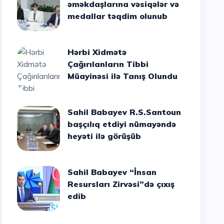
əməkdaşlarına vəsiqələr və
medallar təqdim olunub
Hərbi Xidmətə
Çağırılanların Tibbi
Müayinəsi ilə Tanış Olundu
Sahil Babayev R.S.Santoun
başçılıq etdiyi nümayəndə
heyəti ilə görüşüb
Sahil Babayev “İnsan
Resursları Zirvəsi”də çıxış
edib