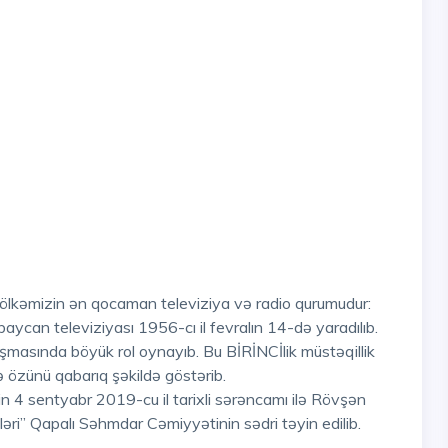
can televiziyası 1956-cı il fevralın 14-də yaradılıb.
masında böyük rol oynayıb. Bu BİRİNCİlik müstəqillik
ə özünü qabarıq şəkildə göstərib.
n 4 sentyabr 2019-cu il tarixli sərəncamı ilə Rövşən
i” Qapalı Səhmdar Cəmiyyətinin sədri təyin edilib.