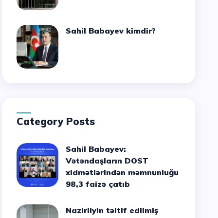
Sahil Babayev kimdir?
Category Posts
Sahil Babayev:
Vətəndaşların DOST
xidmətlərindən məmnunluğu
98,3 faizə çatıb
Nazirliyin təltif edilmiş