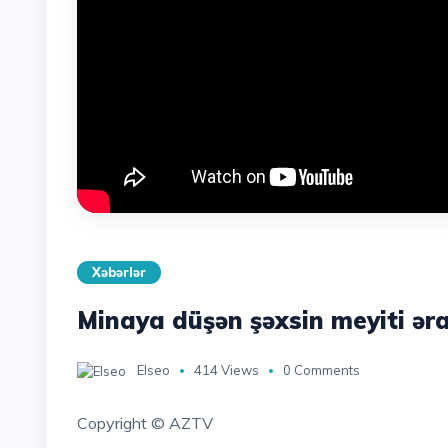
Xəbərlər
Minaya düşən şəxsin meyiti ər
Elseo
414 Views
0 Comments
Copyright © AZTV