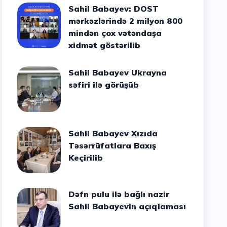
Sahil Babayev: DOST
mərkəzlərində 2 milyon 800
mindən çox vətəndaşa
xidmət göstərilib
Sahil Babayev Ukrayna
səfiri ilə görüşüb
Sahil Babayev Xızıda
Təsərrüfatlara Baxış
Keçirilib
Dəfn pulu ilə bağlı nazir
Sahil Babayevin açıqlaması