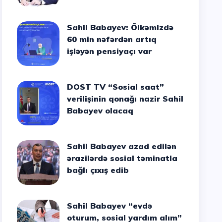
Sahil Babayev: Ölkəmizdə
60 min nəfərdən artıq
işləyən pensiyaçı var
DOST TV “Sosial saat”
verilişinin qonağı nazir Sahil
Babayev olacaq
Sahil Babayev azad edilən
ərazilərdə sosial təminatla
bağlı çıxış edib
Sahil Babayev “evdə
oturum, sosial yardım alım”