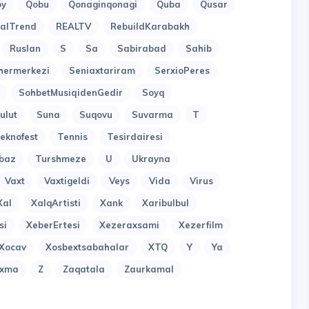
oy
Qobu
Qonaginqonagi
Quba
Qusar
alTrend
REALTV
RebuildKarabakh
Ruslan
S
Sa
Sabirabad
Sahib
hermerkezi
Seniaxtariram
SerxioPeres
SohbetMusiqidenGedir
Soyq
ulut
Suna
Suqovu
Suvarma
T
eknofest
Tennis
Tesirdairesi
baz
Turshmeze
U
Ukrayna
Vaxt
Vaxtigeldi
Veys
Vida
Virus
Xal
XalqArtisti
Xank
Xaribulbul
si
XeberErtesi
Xezeraxsami
Xezerfilm
Xocav
Xosbextsabahalar
XTQ
Y
Ya
uxma
Z
Zaqatala
Zaurkamal