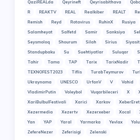
QaziREALda
Qeyrineft
Qeyrisabithava
Qob
R
REAKTV
REAL
Realkiber
REALT
Re
Remish
Reyd
Rotavirus
RuhinX
Rusiya
Salamheyat
Salfetd
Samir
Sanksiya
Se
Seysmoloq
Shourum
Silah
Sirius
Siyasit
Standupbaku
Su
Suehtiyatlar
Suluqar
S
Tahir
Tama
TAP
Tarix
TarixNadir
T
TEXNOFEST2023
Tiflis
TurabTeymurov
Tur
Ukraynama
UNESCO
UrfanV
V
Vahid
VladimirPutin
Voleybol
Vuqarbileceri
X
XariBulbulFestivali
Xarici
Xarkov
XeberEret
Xezermedia
Xezertv
Xezerxeber
Xocal
Yan
YAP
Yaral
Yarmarka
Yevlax
Yol
ZefereNezer
Zeferisigi
Zelenski