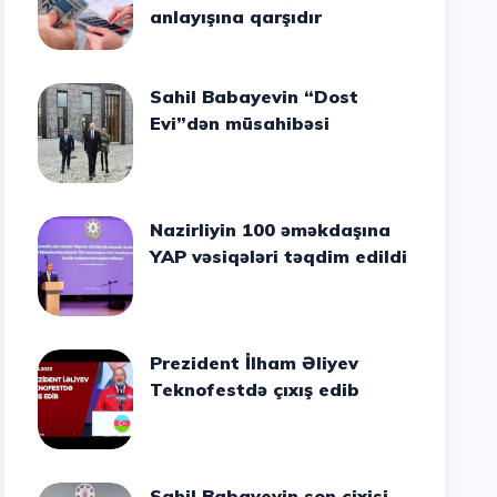
anlayışına qarşıdır
Sahil Babayevin “Dost
Evi”dən müsahibəsi
Nazirliyin 100 əməkdaşına
YAP vəsiqələri təqdim edildi
Prezident İlham Əliyev
Teknofestdə çıxış edib
Sahil Babayevin son cixisi