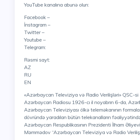
YouTube kanalına abunə olun:
Facebook –
İnstagram –
Twitter –
Youtube –
Telegram:
Rəsmi sayt:
AZ
RU
EN
«Azərbaycan Televiziya və Radio Verilişləri» QSC-si ölkəmizin ən qocaman televiziya və radio qurumudur:
Azərbaycan Radiosu 1926-cı il noyabrın 6-da, Azərbay
Azərbaycan Televiziyası ölkə teleməkanının formalaş
dövründə yaradılan bütün telekanalların fəaliyyətind
Azərbaycan Respublikasının Prezidenti İlham Əliyevi
Məmmədov “Azərbaycan Televiziya və Radio Verilişlər