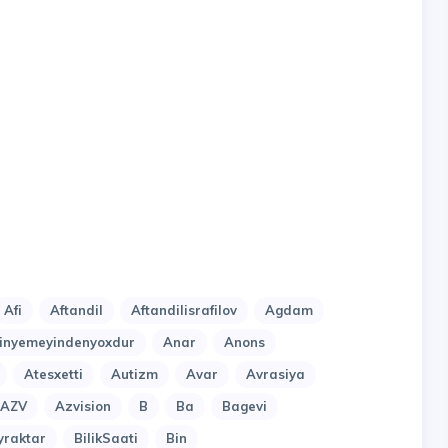
Afi
Aftandil
Aftandilisrafilov
Agdam
nyemeyindenyoxdur
Anar
Anons
Atesxetti
Autizm
Avar
Avrasiya
AZV
Azvision
B
Ba
Bagevi
yraktar
BilikSaati
Bin