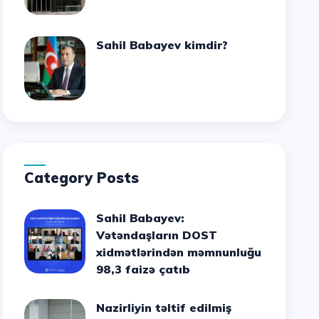
Sahil Babayev kimdir?
Category Posts
Sahil Babayev:
Vətəndaşların DOST
xidmətlərindən məmnunluğu
98,3 faizə çatıb
Nazirliyin təltif edilmiş