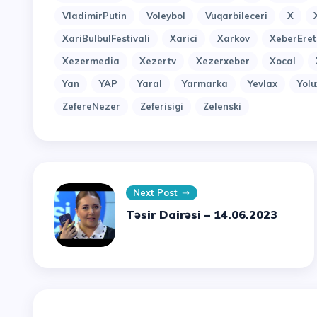
VladimirPutin
Voleybol
Vuqarbileceri
X
XariBulbulFestivali
Xarici
Xarkov
XeberEret
Xezermedia
Xezertv
Xezerxeber
Xocal
Yan
YAP
Yaral
Yarmarka
Yevlax
Yol
ZefereNezer
Zeferisigi
Zelenski
Next Post
Təsir Dairəsi – 14.06.2023