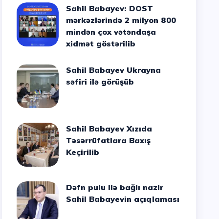
Sahil Babayev: DOST
mərkəzlərində 2 milyon 800
mindən çox vətəndaşa
xidmət göstərilib
Sahil Babayev Ukrayna
səfiri ilə görüşüb
Sahil Babayev Xızıda
Təsərrüfatlara Baxış
Keçirilib
Dəfn pulu ilə bağlı nazir
Sahil Babayevin açıqlaması