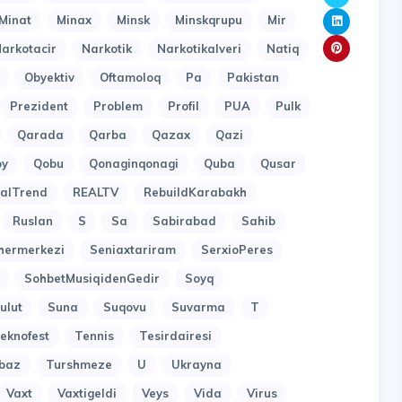
Minat
Minax
Minsk
Minskqrupu
Mir
arkotacir
Narkotik
Narkotikalveri
Natiq
Obyektiv
Oftamoloq
Pa
Pakistan
Prezident
Problem
Profil
PUA
Pulk
Qarada
Qarba
Qazax
Qazi
oy
Qobu
Qonaginqonagi
Quba
Qusar
alTrend
REALTV
RebuildKarabakh
Ruslan
S
Sa
Sabirabad
Sahib
hermerkezi
Seniaxtariram
SerxioPeres
SohbetMusiqidenGedir
Soyq
ulut
Suna
Suqovu
Suvarma
T
eknofest
Tennis
Tesirdairesi
baz
Turshmeze
U
Ukrayna
Vaxt
Vaxtigeldi
Veys
Vida
Virus