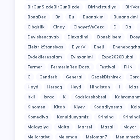
BirGunSizdeBirGunBizde
Birincistudiya
BiriVar
BonaDea
Br
Bu
Buanakimi
Bunanakimi
Cibgirlik
Cinay
CinayetVeCeza
D
Da
Deyishencavab
Dinxadiml
Donebilsem
Dosy
ElektrikStansiyas
ElyarV
Eneji
Enenebogcha
Evdekileresalam
Evinxanimi
Expo2020Dubai
Fermer
FermerinRealDostu
Festival
FHN
G
Genderb
General
GezekBishirek
Gora
Hayd
Hersoq
Heyd
Hindistan
I
Iclas
Itkil
Ixrac
K
Kadrlarshobesi
Kahramanm
Kinomen
Kitab
Kiyev
Kodadiyasma
Kol
Komediya
Konuldunyamiz
Krimina
Kriminal
Malayziya
Malta
Marsel
Masall
Mayor
Meliorativt
Meloman
Meloman7
Menimmetb