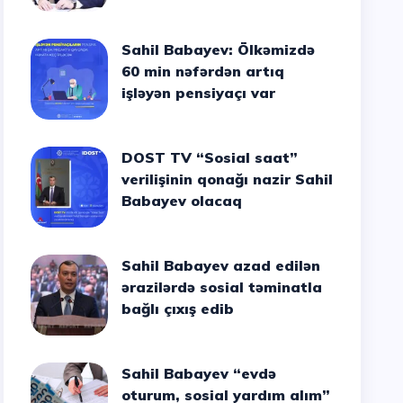
Sahil Babayev: Ölkəmizdə
60 min nəfərdən artıq
işləyən pensiyaçı var
DOST TV “Sosial saat”
verilişinin qonağı nazir Sahil
Babayev olacaq
Sahil Babayev azad edilən
ərazilərdə sosial təminatla
bağlı çıxış edib
Sahil Babayev “evdə
oturum, sosial yardım alım”