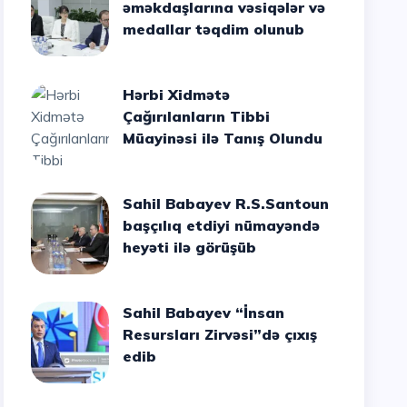
əməkdaşlarına vəsiqələr və
medallar təqdim olunub
Hərbi Xidmətə
Çağırılanların Tibbi
Müayinəsi ilə Tanış Olundu
Sahil Babayev R.S.Santoun
başçılıq etdiyi nümayəndə
heyəti ilə görüşüb
Sahil Babayev “İnsan
Resursları Zirvəsi”də çıxış
edib