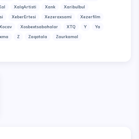
Xal
XalqArtisti
Xank
Xaribulbul
si
XeberErtesi
Xezeraxsami
Xezerfilm
Xocav
Xosbextsabahalar
XTQ
Y
Ya
uxma
Z
Zaqatala
Zaurkamal