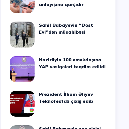
anlayışına qarşıdır
Sahil Babayevin “Dost
Evi”dən müsahibəsi
Nazirliyin 100 əməkdaşına
YAP vəsiqələri təqdim edildi
Prezident İlham Əliyev
Teknofestdə çıxış edib
Sahil Babayevin son cixisi