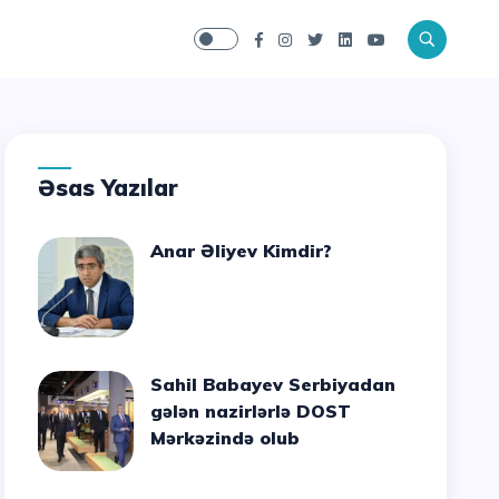
Əsas Yazılar
Anar Əliyev Kimdir?
Sahil Babayev Serbiyadan
gələn nazirlərlə DOST
Mərkəzində olub