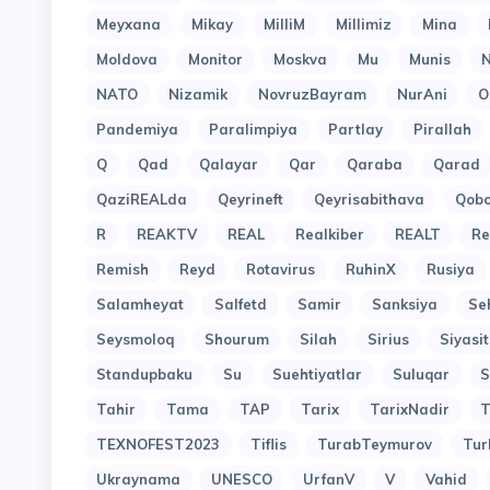
Meyxana
Mikay
MilliM
Millimiz
Mina
Moldova
Monitor
Moskva
Mu
Munis
N
NATO
Nizamik
NovruzBayram
NurAni
O
Pandemiya
Paralimpiya
Partlay
Pirallah
Q
Qad
Qalayar
Qar
Qaraba
Qarad
QaziREALda
Qeyrineft
Qeyrisabithava
Qob
R
REAKTV
REAL
Realkiber
REALT
Re
Remish
Reyd
Rotavirus
RuhinX
Rusiya
Salamheyat
Salfetd
Samir
Sanksiya
Se
Seysmoloq
Shourum
Silah
Sirius
Siyasit
Standupbaku
Su
Suehtiyatlar
Suluqar
S
Tahir
Tama
TAP
Tarix
TarixNadir
T
TEXNOFEST2023
Tiflis
TurabTeymurov
Tur
Ukraynama
UNESCO
UrfanV
V
Vahid