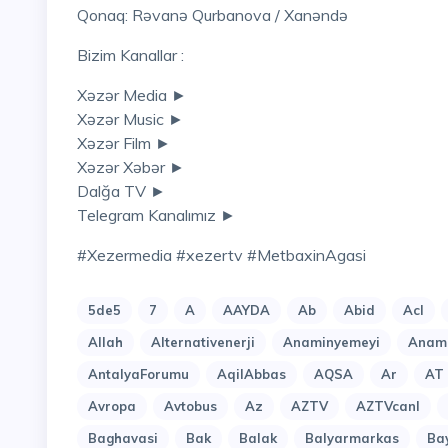
Qonaq: Rəvanə Qurbanova / Xanəndə
Bizim Kanallar :
Xəzər Media ►
Xəzər Music ►
Xəzər Film ►
Xəzər Xəbər ►
Dalğa TV ►
Telegram Kanalımız ►
#xezermedia #xezertv #MetbaxinAgasi
5de5
7
A
AAYDA
Ab
Abid
Acl
Allah
Alternativenerji
Anaminyemeyi
Anami
AntalyaForumu
AqilAbbas
AQSA
Ar
AT
Avropa
Avtobus
Az
AZTV
AZTVcanl
Baghavasi
Bak
Balak
Balyarmarkas
Ba