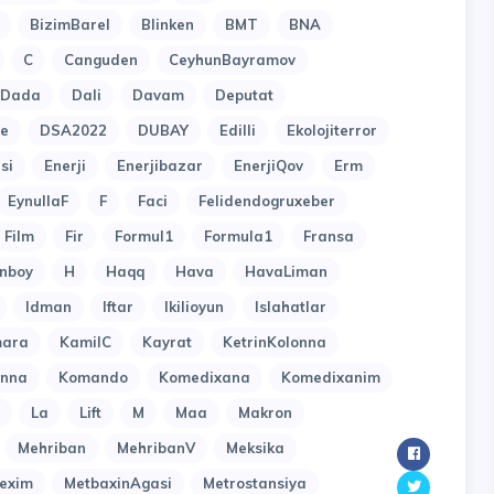
BizimBarel
Blinken
BMT
BNA
C
Canguden
CeyhunBayramov
Dada
Dali
Davam
Deputat
e
DSA2022
DUBAY
Edilli
Ekolojiterror
si
Enerji
Enerjibazar
EnerjiQov
Erm
EynullaF
F
Faci
Felidendogruxeber
Film
Fir
Formul1
Formula1
Fransa
nboy
H
Haqq
Hava
HavaLiman
Idman
Iftar
Ikilioyun
Islahatlar
ara
KamilC
Kayrat
KetrinKolonna
onna
Komando
Komedixana
Komedixanim
La
Lift
M
Maa
Makron
Mehriban
MehribanV
Meksika
exim
MetbaxinAgasi
Metrostansiya