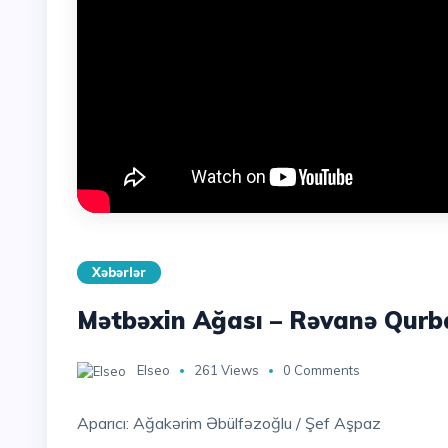
Xəbərlər
Mətbəxin Ağası – Rəvanə Qurb
Elseo
261 Views
0 Comments
Aparıcı: Ağakərim Əbülfəzoğlu / Şef Aşpaz