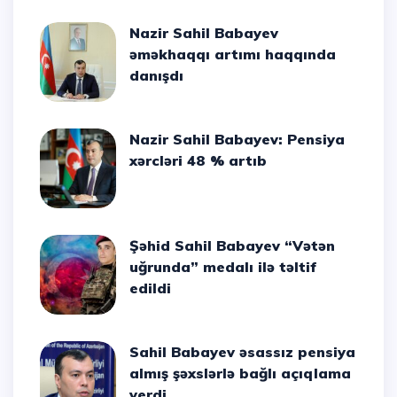
Nazir Sahil Babayev
əməkhaqqı artımı haqqında
danışdı
Nazir Sahil Babayev: Pensiya
xərcləri 48 % artıb
Şəhid Sahil Babayev “Vətən
uğrunda” medalı ilə təltif
edildi
Sahil Babayev əsassız pensiya
almış şəxslərlə bağlı açıqlama
verdi