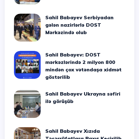
Sahil Babayev Serbiyadan
gələn nazirlərlə DOST
Mərkəzində olub
Sahil Babayev: DOST
mərkəzlərində 2 milyon 800
mindən çox vətəndaşa xidmət
göstərilib
Sahil Babayev Ukrayna səfiri
ilə görüşüb
Sahil Babayev Xızıda
Təsərrüfatlara Baxış Keçirilib