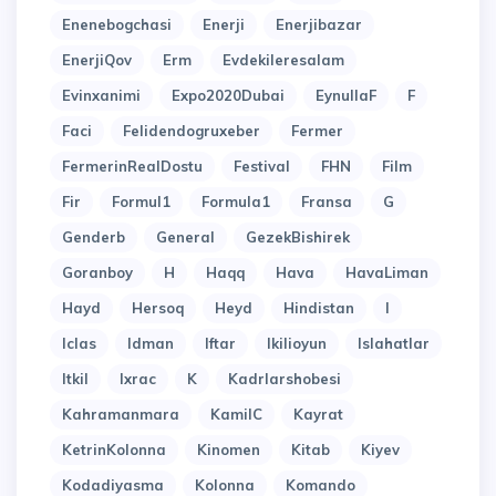
Enenebogchasi
Enerji
Enerjibazar
EnerjiQov
Erm
Evdekileresalam
Evinxanimi
Expo2020Dubai
EynullaF
F
Faci
Felidendogruxeber
Fermer
FermerinRealDostu
Festival
FHN
Film
Fir
Formul1
Formula1
Fransa
G
Genderb
General
GezekBishirek
Goranboy
H
Haqq
Hava
HavaLiman
Hayd
Hersoq
Heyd
Hindistan
I
Iclas
Idman
Iftar
Ikilioyun
Islahatlar
Itkil
Ixrac
K
Kadrlarshobesi
Kahramanmara
KamilC
Kayrat
KetrinKolonna
Kinomen
Kitab
Kiyev
Kodadiyasma
Kolonna
Komando