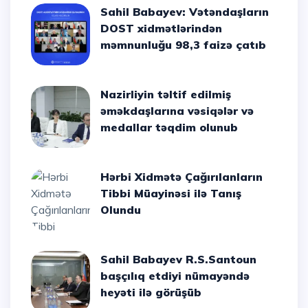
Sahil Babayev: Vətəndaşların
DOST xidmətlərindən
məmnunluğu 98,3 faizə çatıb
Nazirliyin təltif edilmiş
əməkdaşlarına vəsiqələr və
medallar təqdim olunub
Hərbi Xidmətə Çağırılanların
Tibbi Müayinəsi ilə Tanış
Olundu
Sahil Babayev R.S.Santoun
başçılıq etdiyi nümayəndə
heyəti ilə görüşüb