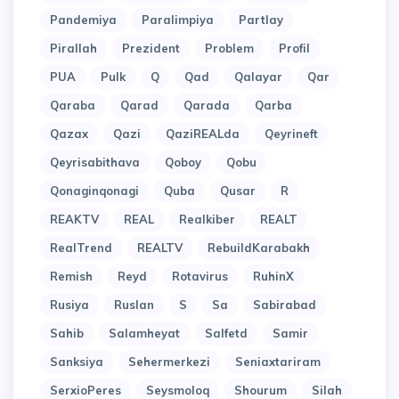
Pandemiya
Paralimpiya
Partlay
Pirallah
Prezident
Problem
Profil
PUA
Pulk
Q
Qad
Qalayar
Qar
Qaraba
Qarad
Qarada
Qarba
Qazax
Qazi
QaziREALda
Qeyrineft
Qeyrisabithava
Qoboy
Qobu
Qonaginqonagi
Quba
Qusar
R
REAKTV
REAL
Realkiber
REALT
RealTrend
REALTV
RebuildKarabakh
Remish
Reyd
Rotavirus
RuhinX
Rusiya
Ruslan
S
Sa
Sabirabad
Sahib
Salamheyat
Salfetd
Samir
Sanksiya
Sehermerkezi
Seniaxtariram
SerxioPeres
Seysmoloq
Shourum
Silah