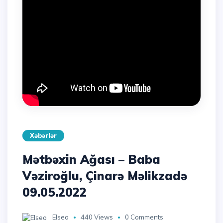
Xəbərlər
Mətbəxin Ağası – Baba
Vəziroğlu, Çinarə Məlikzadə
09.05.2022
Elseo
440 Views
0 Comments