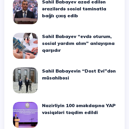
Sahil Babayev azad edilən
ərazilərdə sosial təminatla
bağlı çıxış edib
Sahil Babayev “evdə oturum,
sosial yardım alım” anlayışına
qarşıdır
Sahil Babayevin “Dost Evi”dən
müsahibəsi
Nazirliyin 100 əməkdaşına YAP
vəsiqələri təqdim edildi