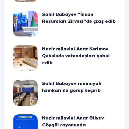
Sahil Babayev “İnsan
Resursları Zirvəsi”də çıxış edib
Nazir müavini Anar Kərimov
Qəbələdə vətəndaşları qəbul
edib
Sahil Babayev rumıniyalı
həmkarı ilə görüş keçirib
Nazir müavini Anar Əliyev
Göygöl rayonunda