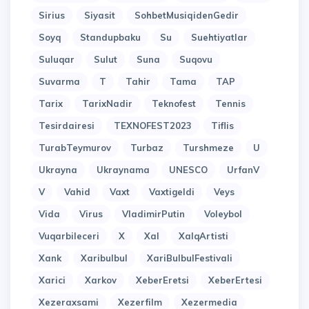
Sirius
Siyasit
SohbetMusiqidenGedir
Soyq
Standupbaku
Su
Suehtiyatlar
Suluqar
Sulut
Suna
Suqovu
Suvarma
T
Tahir
Tama
TAP
Tarix
TarixNadir
Teknofest
Tennis
Tesirdairesi
TEXNOFEST2023
Tiflis
TurabTeymurov
Turbaz
Turshmeze
U
Ukrayna
Ukraynama
UNESCO
UrfanV
V
Vahid
Vaxt
Vaxtigeldi
Veys
Vida
Virus
VladimirPutin
Voleybol
Vuqarbileceri
X
Xal
XalqArtisti
Xank
Xaribulbul
XariBulbulFestivali
Xarici
Xarkov
XeberEretsi
XeberErtesi
Xezeraxsami
Xezerfilm
Xezermedia