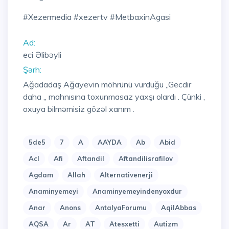
#xezermedia #xezertv #MetbaxinAgasi
Ad:
eci Əlibəyli
Şərh:
Ağadadaş Ağayevin möhrünü vurduğu ,,Gecdir
daha ,, mahnısına toxunmasaz yaxşı olardı . Çünki ,
oxuya bilməmisiz gözəl xanım .
5de5
7
A
AAYDA
Ab
Abid
Acl
Afi
Aftandil
Aftandilisrafilov
Agdam
Allah
Alternativenerji
Anaminyemeyi
Anaminyemeyindenyoxdur
Anar
Anons
AntalyaForumu
AqilAbbas
AQSA
Ar
AT
Atesxetti
Autizm