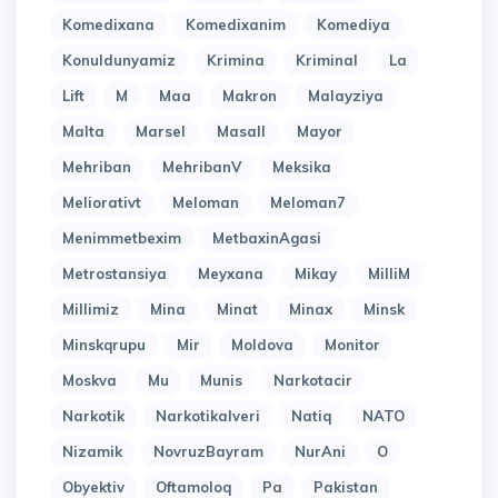
Komedixana
Komedixanim
Komediya
Konuldunyamiz
Krimina
Kriminal
La
Lift
M
Maa
Makron
Malayziya
Malta
Marsel
Masall
Mayor
Mehriban
MehribanV
Meksika
Meliorativt
Meloman
Meloman7
Menimmetbexim
MetbaxinAgasi
Metrostansiya
Meyxana
Mikay
MilliM
Millimiz
Mina
Minat
Minax
Minsk
Minskqrupu
Mir
Moldova
Monitor
Moskva
Mu
Munis
Narkotacir
Narkotik
Narkotikalveri
Natiq
NATO
Nizamik
NovruzBayram
NurAni
O
Obyektiv
Oftamoloq
Pa
Pakistan