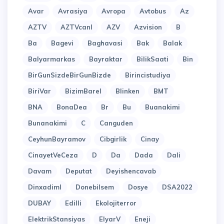
Avar
Avrasiya
Avropa
Avtobus
Az
AZTV
AZTVcanl
AZV
Azvision
B
Ba
Bagevi
Baghavasi
Bak
Balak
Balyarmarkas
Bayraktar
BilikSaati
Bin
BirGunSizdeBirGunBizde
Birincistudiya
BiriVar
BizimBarel
Blinken
BMT
BNA
BonaDea
Br
Bu
Buanakimi
Bunanakimi
C
Canguden
CeyhunBayramov
Cibgirlik
Cinay
CinayetVeCeza
D
Da
Dada
Dali
Davam
Deputat
Deyishencavab
Dinxadiml
Donebilsem
Dosye
DSA2022
DUBAY
Edilli
Ekolojiterror
ElektrikStansiyas
ElyarV
Eneji