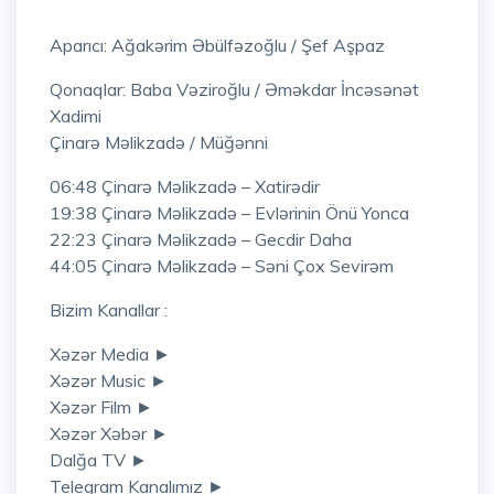
Aparıcı: Ağakərim Əbülfəzoğlu / Şef Aşpaz
Qonaqlar: Baba Vəziroğlu / Əməkdar İncəsənət
Xadimi
Çinarə Məlikzadə / Müğənni
06:48 Çinarə Məlikzadə – Xatirədir
19:38 Çinarə Məlikzadə – Evlərinin Önü Yonca
22:23 Çinarə Məlikzadə – Gecdir Daha
44:05 Çinarə Məlikzadə – Səni Çox Sevirəm
Bizim Kanallar :
Xəzər Media ►
Xəzər Music ►
Xəzər Film ►
Xəzər Xəbər ►
Dalğa TV ►
Telegram Kanalımız ►