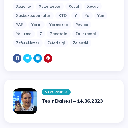
Xezertv
Xezerxeber
Xocal
Xocav
Xosbextsabahalar
XTQ
Y
Ya
Yan
YAP
Yaral
Yarmarka
Yevlax
Yoluxma
Z
Zaqatala
Zaurkamal
ZefereNezer
Zeferisigi
Zelenski
Next Post
Təsir Dairəsi – 14.06.2023