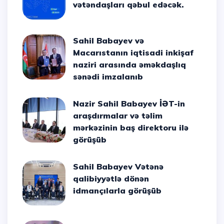
vətəndaşları qəbul edəcək.
Sahil Babayev və
Macarıstanın iqtisadi inkişaf
naziri arasında əməkdaşlıq
sənədi imzalanıb
Nazir Sahil Babayev İƏT-in
araşdırmalar və təlim
mərkəzinin baş direktoru ilə
görüşüb
Sahil Babayev Vətənə
qalibiyyətlə dönən
idmançılarla görüşüb