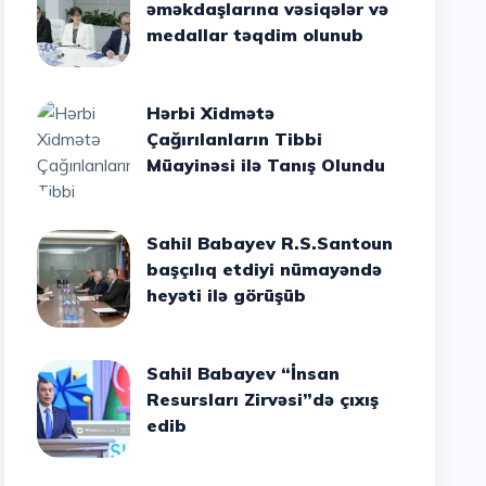
əməkdaşlarına vəsiqələr və
medallar təqdim olunub
Hərbi Xidmətə
Çağırılanların Tibbi
Müayinəsi ilə Tanış Olundu
Sahil Babayev R.S.Santoun
başçılıq etdiyi nümayəndə
heyəti ilə görüşüb
Sahil Babayev “İnsan
Resursları Zirvəsi”də çıxış
edib