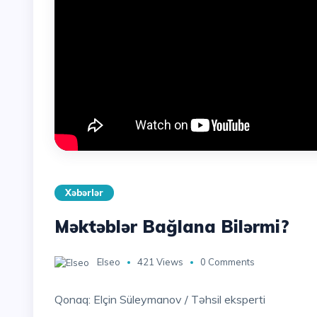
Xəbərlər
Məktəblər Bağlana Bilərmi?
Elseo
421 Views
0 Comments
Qonaq: Elçin Süleymanov / Təhsil eksperti