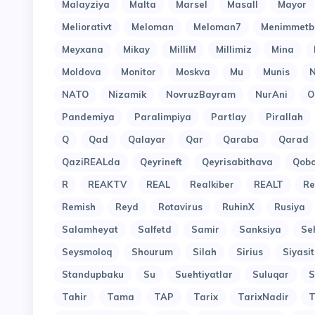
Malayziya
Malta
Marsel
Masall
Mayor
Meliorativt
Meloman
Meloman7
Menimmetb
Meyxana
Mikay
MilliM
Millimiz
Mina
Moldova
Monitor
Moskva
Mu
Munis
N
NATO
Nizamik
NovruzBayram
NurAni
O
Pandemiya
Paralimpiya
Partlay
Pirallah
Q
Qad
Qalayar
Qar
Qaraba
Qarad
QaziREALda
Qeyrineft
Qeyrisabithava
Qob
R
REAKTV
REAL
Realkiber
REALT
Re
Remish
Reyd
Rotavirus
RuhinX
Rusiya
Salamheyat
Salfetd
Samir
Sanksiya
Se
Seysmoloq
Shourum
Silah
Sirius
Siyasit
Standupbaku
Su
Suehtiyatlar
Suluqar
S
Tahir
Tama
TAP
Tarix
TarixNadir
T