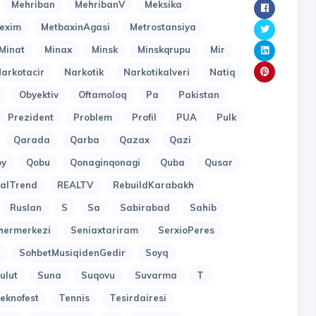
Mehriban
MehribanV
Meksika
exim
MetbaxinAgasi
Metrostansiya
Minat
Minax
Minsk
Minskqrupu
Mir
arkotacir
Narkotik
Narkotikalveri
Natiq
Obyektiv
Oftamoloq
Pa
Pakistan
Prezident
Problem
Profil
PUA
Pulk
Qarada
Qarba
Qazax
Qazi
oy
Qobu
Qonaginqonagi
Quba
Qusar
alTrend
REALTV
RebuildKarabakh
Ruslan
S
Sa
Sabirabad
Sahib
hermerkezi
Seniaxtariram
SerxioPeres
SohbetMusiqidenGedir
Soyq
ulut
Suna
Suqovu
Suvarma
T
eknofest
Tennis
Tesirdairesi