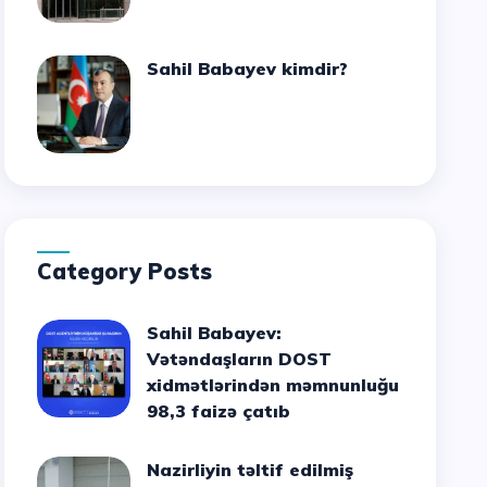
Sahil Babayev kimdir?
Category Posts
Sahil Babayev:
Vətəndaşların DOST
xidmətlərindən məmnunluğu
98,3 faizə çatıb
Nazirliyin təltif edilmiş