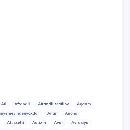
Afi
Aftandil
Aftandilisrafilov
Agdam
nyemeyindenyoxdur
Anar
Anons
Atesxetti
Autizm
Avar
Avrasiya