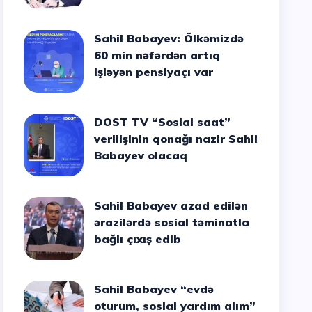
Sahil Babayev: Ölkəmizdə
60 min nəfərdən artıq
işləyən pensiyaçı var
DOST TV “Sosial saat”
verilişinin qonağı nazir Sahil
Babayev olacaq
Sahil Babayev azad edilən
ərazilərdə sosial təminatla
bağlı çıxış edib
Sahil Babayev “evdə
oturum, sosial yardım alım”