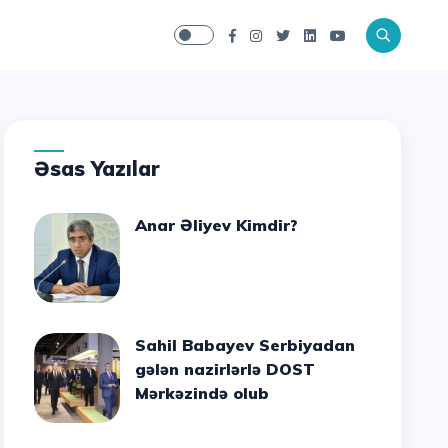
Əsas Yazılar
Anar Əliyev Kimdir?
Sahil Babayev Serbiyadan
gələn nazirlərlə DOST
Mərkəzində olub