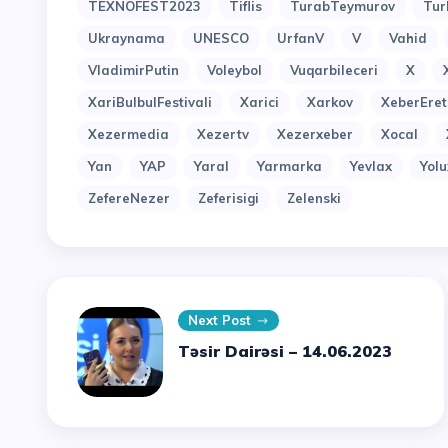
TEXNOFEST2023
Tiflis
TurabTeymurov
Tur
Ukraynama
UNESCO
UrfanV
V
Vahid
VladimirPutin
Voleybol
Vuqarbileceri
X
XariBulbulFestivali
Xarici
Xarkov
XeberEret
Xezermedia
Xezertv
Xezerxeber
Xocal
Yan
YAP
Yaral
Yarmarka
Yevlax
Yol
ZefereNezer
Zeferisigi
Zelenski
Next Post
Təsir Dairəsi – 14.06.2023