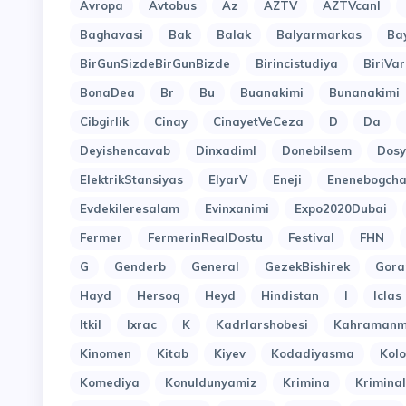
Avropa
Avtobus
Az
AZTV
AZTVcanl
Baghavasi
Bak
Balak
Balyarmarkas
Ba
BirGunSizdeBirGunBizde
Birincistudiya
BiriVar
BonaDea
Br
Bu
Buanakimi
Bunanakimi
Cibgirlik
Cinay
CinayetVeCeza
D
Da
Deyishencavab
Dinxadiml
Donebilsem
Dosy
ElektrikStansiyas
ElyarV
Eneji
Enenebogcha
Evdekileresalam
Evinxanimi
Expo2020Dubai
Fermer
FermerinRealDostu
Festival
FHN
G
Genderb
General
GezekBishirek
Gora
Hayd
Hersoq
Heyd
Hindistan
I
Iclas
Itkil
Ixrac
K
Kadrlarshobesi
Kahramanm
Kinomen
Kitab
Kiyev
Kodadiyasma
Kol
Komediya
Konuldunyamiz
Krimina
Kriminal