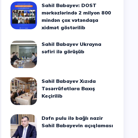
Sahil Babayev: DOST
mərkəzlərində 2 milyon 800
mindən çox vətəndaşa
xidmət göstərilib
Sahil Babayev Ukrayna
səfiri ilə görüşüb
Sahil Babayev Xızıda
Təsərrüfatlara Baxış
Keçirilib
Dəfn pulu ilə bağlı nazir
Sahil Babayevin açıqlaması