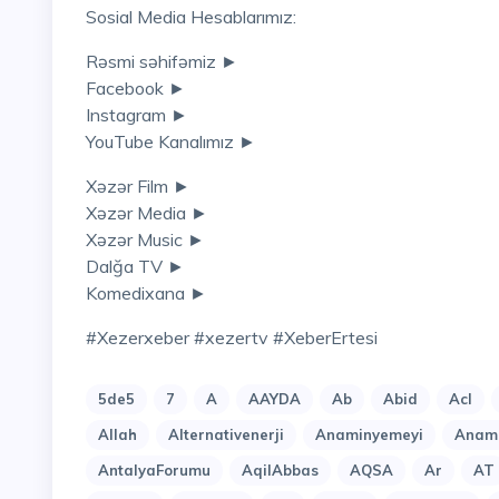
Sosial Media Hesablarımız:
Rəsmi səhifəmiz ►
Facebook ►
Instagram ►
YouTube Kanalımız ►
Xəzər Film ►
Xəzər Media ►
Xəzər Music ►
Dalğa TV ►
Komedixana ►
#xezerxeber #xezertv #XeberErtesi
5de5
7
A
AAYDA
Ab
Abid
Acl
Allah
Alternativenerji
Anaminyemeyi
Anami
AntalyaForumu
AqilAbbas
AQSA
Ar
AT