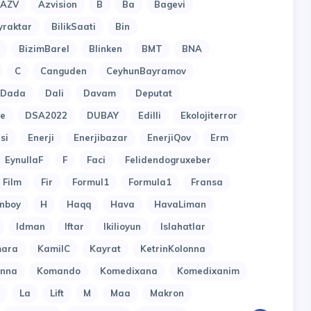
AZV
Azvision
B
Ba
Bagevi
yraktar
BilikSaati
Bin
BizimBarel
Blinken
BMT
BNA
C
Canguden
CeyhunBayramov
Dada
Dali
Davam
Deputat
e
DSA2022
DUBAY
Edilli
Ekolojiterror
si
Enerji
Enerjibazar
EnerjiQov
Erm
EynullaF
F
Faci
Felidendogruxeber
Film
Fir
Formul1
Formula1
Fransa
nboy
H
Haqq
Hava
HavaLiman
Idman
Iftar
Ikilioyun
Islahatlar
ara
KamilC
Kayrat
KetrinKolonna
onna
Komando
Komedixana
Komedixanim
La
Lift
M
Maa
Makron