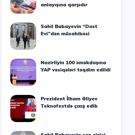
anlayışına qarşıdır
Sahil Babayevin “Dost
Evi”dən müsahibəsi
Nazirliyin 100 əməkdaşına
YAP vəsiqələri təqdim edildi
Prezident İlham Əliyev
Teknofestdə çıxış edib
Sahil Babayevin son cixisi