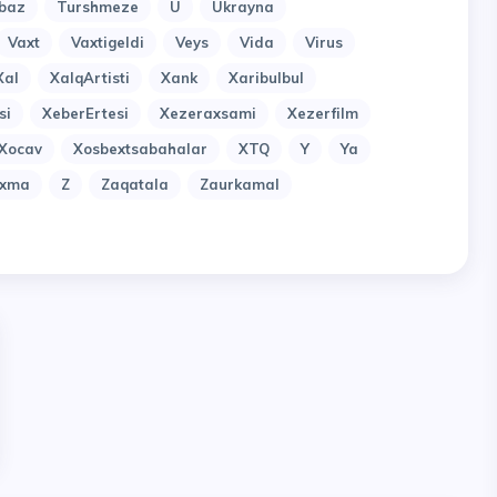
baz
Turshmeze
U
Ukrayna
Vaxt
Vaxtigeldi
Veys
Vida
Virus
Xal
XalqArtisti
Xank
Xaribulbul
si
XeberErtesi
Xezeraxsami
Xezerfilm
Xocav
Xosbextsabahalar
XTQ
Y
Ya
uxma
Z
Zaqatala
Zaurkamal