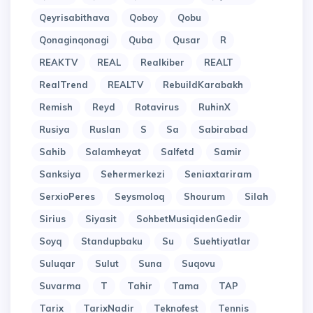
Qeyrisabithava
Qoboy
Qobu
Qonaginqonagi
Quba
Qusar
R
REAKTV
REAL
Realkiber
REALT
RealTrend
REALTV
RebuildKarabakh
Remish
Reyd
Rotavirus
RuhinX
Rusiya
Ruslan
S
Sa
Sabirabad
Sahib
Salamheyat
Salfetd
Samir
Sanksiya
Sehermerkezi
Seniaxtariram
SerxioPeres
Seysmoloq
Shourum
Silah
Sirius
Siyasit
SohbetMusiqidenGedir
Soyq
Standupbaku
Su
Suehtiyatlar
Suluqar
Sulut
Suna
Suqovu
Suvarma
T
Tahir
Tama
TAP
Tarix
TarixNadir
Teknofest
Tennis