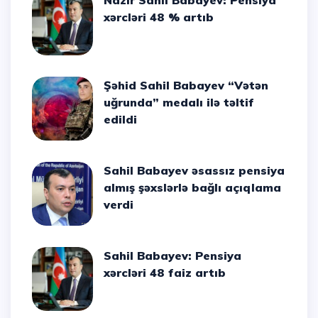
Nazir Sahil Babayev: Pensiya
xərcləri 48 % artıb
Şəhid Sahil Babayev “Vətən
uğrunda” medalı ilə təltif
edildi
Sahil Babayev əsassız pensiya
almış şəxslərlə bağlı açıqlama
verdi
Sahil Babayev: Pensiya
xərcləri 48 faiz artıb