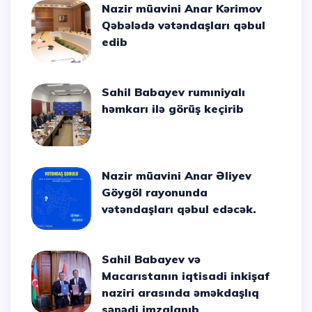
Nazir müavini Anar Kərimov
Qəbələdə vətəndaşları qəbul
edib
Sahil Babayev rumıniyalı
həmkarı ilə görüş keçirib
Nazir müavini Anar Əliyev
Göygöl rayonunda
vətəndaşları qəbul edəcək.
Sahil Babayev və
Macarıstanın iqtisadi inkişaf
naziri arasında əməkdaşlıq
sənədi imzalanıb