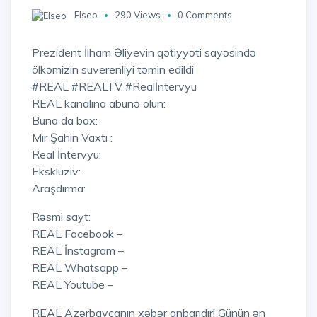
Elseo
290 Views
0 Comments
Prezident İlham Əliyevin qətiyyəti sayəsində
ölkəmizin suverenliyi təmin edildi
#REAL #REALTV #Realİntervyu
REAL kanalına abunə olun:
Buna da bax:
Mir Şahin Vaxtı :
Real İntervyu:
Eksklüziv:
Araşdırma:
Rəsmi sayt:
REAL Facebook –
REAL İnstagram –
REAL Whatsapp –
REAL Youtube –
REAL Azərbaycanın xəbər anbarıdır! Günün ən