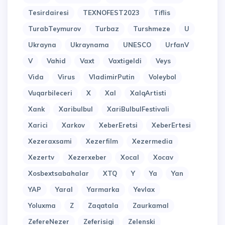
Tesirdairesi
TEXNOFEST2023
Tiflis
TurabTeymurov
Turbaz
Turshmeze
U
Ukrayna
Ukraynama
UNESCO
UrfanV
V
Vahid
Vaxt
Vaxtigeldi
Veys
Vida
Virus
VladimirPutin
Voleybol
Vuqarbileceri
X
Xal
XalqArtisti
Xank
Xaribulbul
XariBulbulFestivali
Xarici
Xarkov
XeberEretsi
XeberErtesi
Xezeraxsami
Xezerfilm
Xezermedia
Xezertv
Xezerxeber
Xocal
Xocav
Xosbextsabahalar
XTQ
Y
Ya
Yan
YAP
Yaral
Yarmarka
Yevlax
Yoluxma
Z
Zaqatala
Zaurkamal
ZefereNezer
Zeferisigi
Zelenski