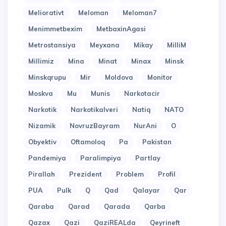
Meliorativt
Meloman
Meloman7
Menimmetbexim
MetbaxinAgasi
Metrostansiya
Meyxana
Mikay
MilliM
Millimiz
Mina
Minat
Minax
Minsk
Minskqrupu
Mir
Moldova
Monitor
Moskva
Mu
Munis
Narkotacir
Narkotik
Narkotikalveri
Natiq
NATO
Nizamik
NovruzBayram
NurAni
O
Obyektiv
Oftamoloq
Pa
Pakistan
Pandemiya
Paralimpiya
Partlay
Pirallah
Prezident
Problem
Profil
PUA
Pulk
Q
Qad
Qalayar
Qar
Qaraba
Qarad
Qarada
Qarba
Qazax
Qazi
QaziREALda
Qeyrineft