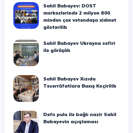
Sahil Babayev: DOST
mərkəzlərində 2 milyon 800
mindən çox vətəndaşa xidmət
göstərilib
Sahil Babayev Ukrayna səfiri
ilə görüşüb
Sahil Babayev Xızıda
Təsərrüfatlara Baxış Keçirilib
Dəfn pulu ilə bağlı nazir Sahil
Babayevin açıqlaması