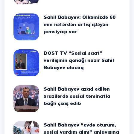
Sahil Babayev: Ölkəmizdə 60
min nəfərdən artıq işləyən
pensiyaçı var
DOST TV “Sosial saat”
verilişinin qonağı nazir Sahil
Babayev olacaq
Sahil Babayev azad edilən
ərazilərdə sosial təminatla
bağlı çıxış edib
Sahil Babayev “evdə oturum,
sosial yardım alım” anlayışına