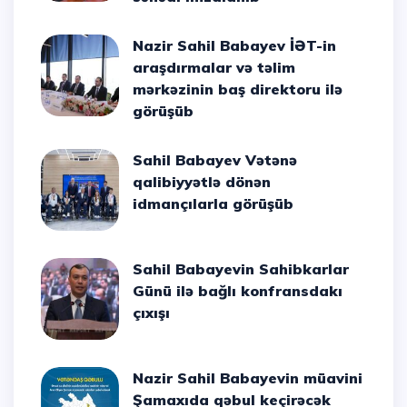
Nazir Sahil Babayev İƏT-in
araşdırmalar və təlim
mərkəzinin baş direktoru ilə
görüşüb
Sahil Babayev Vətənə
qalibiyyətlə dönən
idmançılarla görüşüb
Sahil Babayevin Sahibkarlar
Günü ilə bağlı konfransdakı
çıxışı
Nazir Sahil Babayevin müavini
Şamaxıda qəbul keçirəcək