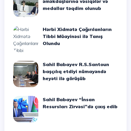
əməkdaşlarına vəsiqələr və
medallar təqdim olunub
Hərbi Xidmətə Çağırılanların
Tibbi Müayinəsi ilə Tanış
Olundu
Sahil Babayev R.S.Santoun
başçılıq etdiyi nümayəndə
heyəti ilə görüşüb
Sahil Babayev “İnsan
Resursları Zirvəsi”də çıxış edib