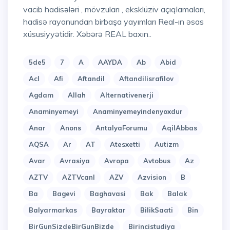
vacib hadisələri , mövzuları , eksklüziv açıqlamaları,
hadisə rayonundan birbaşa yayımları Real-ın əsas
xüsusiyyətidir. Xəbərə REAL baxın..
5de5
7
A
AAYDA
Ab
Abid
Acl
Afi
Aftandil
Aftandilisrafilov
Agdam
Allah
Alternativenerji
Anaminyemeyi
Anaminyemeyindenyoxdur
Anar
Anons
AntalyaForumu
AqilAbbas
AQSA
Ar
AT
Atesxetti
Autizm
Avar
Avrasiya
Avropa
Avtobus
Az
AZTV
AZTVcanl
AZV
Azvision
B
Ba
Bagevi
Baghavasi
Bak
Balak
Balyarmarkas
Bayraktar
BilikSaati
Bin
BirGunSizdeBirGunBizde
Birincistudiya