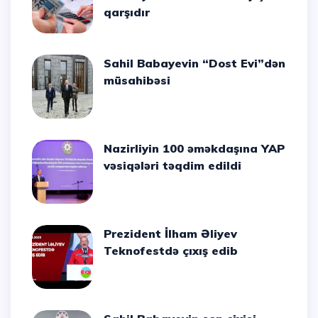
qarşıdır
Sahil Babayevin “Dost Evi”dən
müsahibəsi
Nazirliyin 100 əməkdaşına YAP
vəsiqələri təqdim edildi
Prezident İlham Əliyev
Teknofestdə çıxış edib