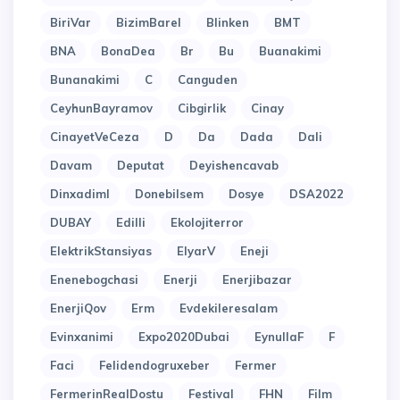
BiriVar
BizimBarel
Blinken
BMT
BNA
BonaDea
Br
Bu
Buanakimi
Bunanakimi
C
Canguden
CeyhunBayramov
Cibgirlik
Cinay
CinayetVeCeza
D
Da
Dada
Dali
Davam
Deputat
Deyishencavab
Dinxadiml
Donebilsem
Dosye
DSA2022
DUBAY
Edilli
Ekolojiterror
ElektrikStansiyas
ElyarV
Eneji
Enenebogchasi
Enerji
Enerjibazar
EnerjiQov
Erm
Evdekileresalam
Evinxanimi
Expo2020Dubai
EynullaF
F
Faci
Felidendogruxeber
Fermer
FermerinRealDostu
Festival
FHN
Film