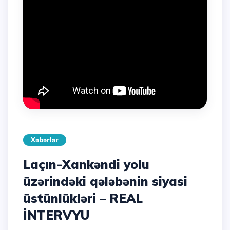
Xəbərlər
Laçın-Xankəndi yolu
üzərindəki qələbənin siyasi
üstünlükləri – REAL
İNTERVYU