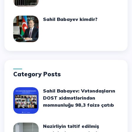
Sahil Babayev kimdir?
Category Posts
Sahil Babayev: Vətəndaşların
DOST xidmətlərindən
məmnunluğu 98,3 faizə çatıb
Nazirliyin təltif edilmiş