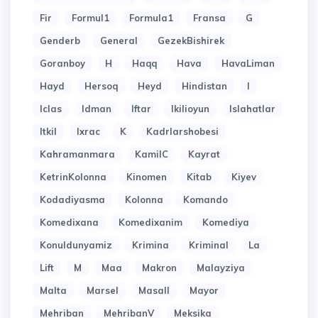
Fir
Formul1
Formula1
Fransa
G
Genderb
General
GezekBishirek
Goranboy
H
Haqq
Hava
HavaLiman
Hayd
Hersoq
Heyd
Hindistan
I
Iclas
Idman
Iftar
Ikilioyun
Islahatlar
Itkil
Ixrac
K
Kadrlarshobesi
Kahramanmara
KamilC
Kayrat
KetrinKolonna
Kinomen
Kitab
Kiyev
Kodadiyasma
Kolonna
Komando
Komedixana
Komedixanim
Komediya
Konuldunyamiz
Krimina
Kriminal
La
Lift
M
Maa
Makron
Malayziya
Malta
Marsel
Masall
Mayor
Mehriban
MehribanV
Meksika