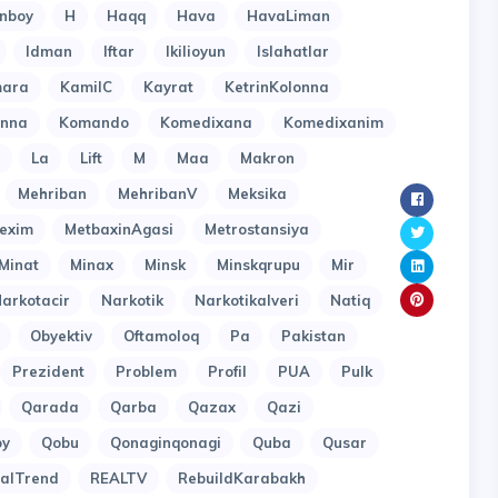
nboy
H
Haqq
Hava
HavaLiman
Idman
Iftar
Ikilioyun
Islahatlar
ara
KamilC
Kayrat
KetrinKolonna
onna
Komando
Komedixana
Komedixanim
La
Lift
M
Maa
Makron
Mehriban
MehribanV
Meksika
exim
MetbaxinAgasi
Metrostansiya
Minat
Minax
Minsk
Minskqrupu
Mir
arkotacir
Narkotik
Narkotikalveri
Natiq
Obyektiv
Oftamoloq
Pa
Pakistan
Prezident
Problem
Profil
PUA
Pulk
Qarada
Qarba
Qazax
Qazi
oy
Qobu
Qonaginqonagi
Quba
Qusar
alTrend
REALTV
RebuildKarabakh