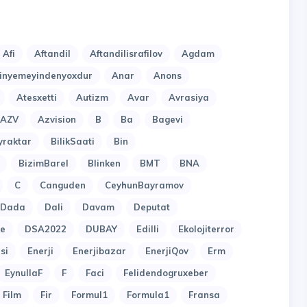
Afi
Aftandil
Aftandilisrafilov
Agdam
nyemeyindenyoxdur
Anar
Anons
Atesxetti
Autizm
Avar
Avrasiya
AZV
Azvision
B
Ba
Bagevi
yraktar
BilikSaati
Bin
BizimBarel
Blinken
BMT
BNA
C
Canguden
CeyhunBayramov
Dada
Dali
Davam
Deputat
e
DSA2022
DUBAY
Edilli
Ekolojiterror
si
Enerji
Enerjibazar
EnerjiQov
Erm
EynullaF
F
Faci
Felidendogruxeber
Film
Fir
Formul1
Formula1
Fransa