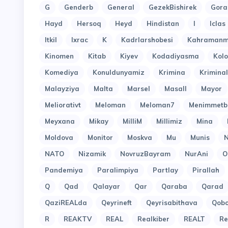
G
Genderb
General
GezekBishirek
Gora
Hayd
Hersoq
Heyd
Hindistan
I
Iclas
Itkil
Ixrac
K
Kadrlarshobesi
Kahramanm
Kinomen
Kitab
Kiyev
Kodadiyasma
Kol
Komediya
Konuldunyamiz
Krimina
Kriminal
Malayziya
Malta
Marsel
Masall
Mayor
Meliorativt
Meloman
Meloman7
Menimmetb
Meyxana
Mikay
MilliM
Millimiz
Mina
Moldova
Monitor
Moskva
Mu
Munis
N
NATO
Nizamik
NovruzBayram
NurAni
O
Pandemiya
Paralimpiya
Partlay
Pirallah
Q
Qad
Qalayar
Qar
Qaraba
Qarad
QaziREALda
Qeyrineft
Qeyrisabithava
Qob
R
REAKTV
REAL
Realkiber
REALT
Re