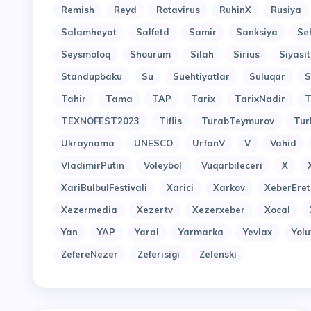
Remish
Reyd
Rotavirus
RuhinX
Rusiya
Salamheyat
Salfetd
Samir
Sanksiya
Se
Seysmoloq
Shourum
Silah
Sirius
Siyasit
Standupbaku
Su
Suehtiyatlar
Suluqar
S
Tahir
Tama
TAP
Tarix
TarixNadir
T
TEXNOFEST2023
Tiflis
TurabTeymurov
Tur
Ukraynama
UNESCO
UrfanV
V
Vahid
VladimirPutin
Voleybol
Vuqarbileceri
X
XariBulbulFestivali
Xarici
Xarkov
XeberEret
Xezermedia
Xezertv
Xezerxeber
Xocal
Yan
YAP
Yaral
Yarmarka
Yevlax
Yol
ZefereNezer
Zeferisigi
Zelenski