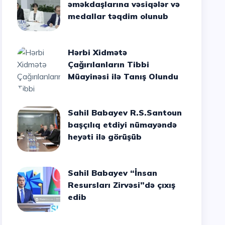
əməkdaşlarına vəsiqələr və
medallar təqdim olunub
Hərbi Xidmətə
Çağırılanların Tibbi
Müayinəsi ilə Tanış Olundu
Sahil Babayev R.S.Santoun
başçılıq etdiyi nümayəndə
heyəti ilə görüşüb
Sahil Babayev “İnsan
Resursları Zirvəsi”də çıxış
edib