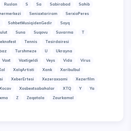
Ruslan
S
Sa
Sabirabad
Sahib
hermerkezi
Seniaxtariram
SerxioPeres
SohbetMusiqidenGedir
Soyq
ulut
Suna
Suqovu
Suvarma
T
eknofest
Tennis
Tesirdairesi
baz
Turshmeze
U
Ukrayna
Vaxt
Vaxtigeldi
Veys
Vida
Virus
Xal
XalqArtisti
Xank
Xaribulbul
si
XeberErtesi
Xezeraxsami
Xezerfilm
Xocav
Xosbextsabahalar
XTQ
Y
Ya
uxma
Z
Zaqatala
Zaurkamal