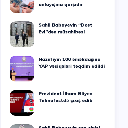
anlayışına qarşıdır
Sahil Babayevin “Dost
Evi”dən müsahibəsi
Nazirliyin 100 əməkdaşına
YAP vəsiqələri təqdim edildi
Prezident İlham Əliyev
Teknofestdə çıxış edib
Sahil Babayevin son cixisi