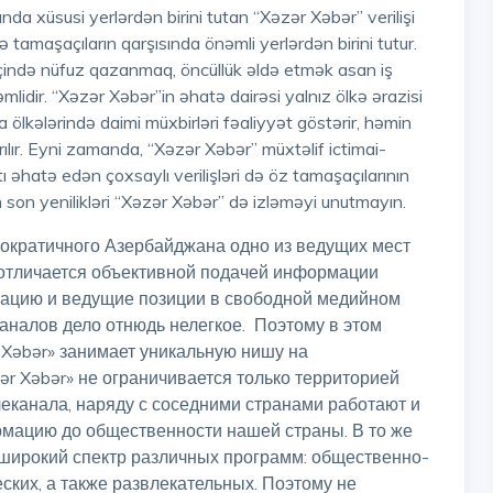
lə tamaşaçıların qarşısında önəmli yerlərdən birini tutur.
içində nüfuz qazanmaq, öncüllük əldə etmək asan iş
mlidir. “Xəzər Xəbər”in əhatə dairəsi yalnız ölkə ərazisi
ölkələrində daimi müxbirləri fəaliyyət göstərir, həmin
ırılır. Eyni zamanda, “Xəzər Xəbər” müxtəlif ictimai-
tı əhatə edən çoxsaylı verilişləri də öz tamaşaçılarının
 son yenilikləri “Xəzər Xəbər” də izləməyi unutmayın.
 отличается объективной подачей информации
утацию и ведущие позиции в свободной медийном
каналов дело отнюдь нелегкое. Поэтому в этом
 Xəbər» занимает уникальную нишу на
ər Xəbər» не ограничивается только территорией
еканала, наряду с соседними странами работают и
рмацию до общественности нашей страны. В то же
 широкий спектр различных программ: общественно-
еских, а также развлекательных. Поэтому не