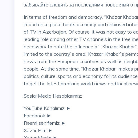
забывайте следить за последними новостями о пр
In terms of freedom and democracy, “Khazar Khab
importance place for its accuracy and unbiased info
of TV in Azerbaijan. Of course, it was not easy to e
leading role among other TV channels in the free med
necessary to note the influence of “Khazar Khabar”. I
limited to the country`s area. Khazar Khabar`s per
news from the European countries as well as neighbo
people. At the same time, “Khazar Khabar” makes 
politics, culture, sports and economy for its audience.
to get the latest breaking world news and local ne
Sosial Media Hesablarımız;
YouTube Kanalımız ►
Facebook ►
Rəsmi səhifəmiz ►
Xəzər Film ►
Xəzər Media ►