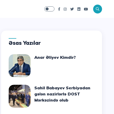
Əsas Yazılar
Anar Əliyev Kimdir?
Sahil Babayev Serbiyadan
gələn nazirlərlə DOST
Mərkəzində olub