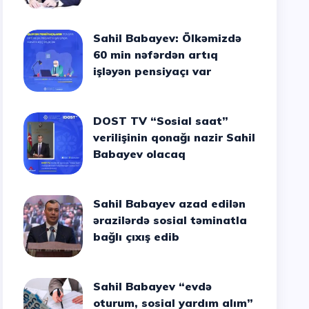
Sahil Babayev: Ölkəmizdə
60 min nəfərdən artıq
işləyən pensiyaçı var
DOST TV “Sosial saat”
verilişinin qonağı nazir Sahil
Babayev olacaq
Sahil Babayev azad edilən
ərazilərdə sosial təminatla
bağlı çıxış edib
Sahil Babayev “evdə
oturum, sosial yardım alım”