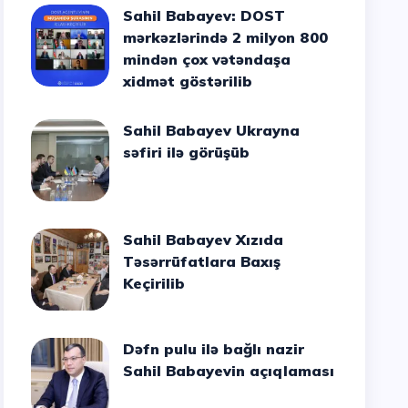
Sahil Babayev: DOST
mərkəzlərində 2 milyon 800
mindən çox vətəndaşa
xidmət göstərilib
Sahil Babayev Ukrayna
səfiri ilə görüşüb
Sahil Babayev Xızıda
Təsərrüfatlara Baxış
Keçirilib
Dəfn pulu ilə bağlı nazir
Sahil Babayevin açıqlaması