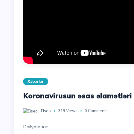
Xəbərlər
Koronavirusun əsas əlamətləri 
Elseo
319 Views
0 Comments
Dailymotion: