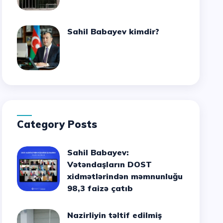
Sahil Babayev kimdir?
Category Posts
Sahil Babayev:
Vətəndaşların DOST
xidmətlərindən məmnunluğu
98,3 faizə çatıb
Nazirliyin təltif edilmiş