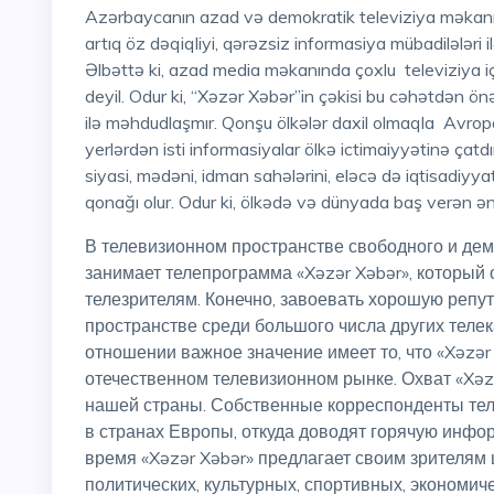
Azərbaycanın azad və demokratik televiziya məkanında xüsusi yerlərdən birini tutan “Xəzər Xəbər” verilişi
artıq öz dəqiqliyi, qərəzsiz informasiya mübadilələri i
Əlbəttə ki, azad media məkanında çoxlu televiziya 
deyil. Odur ki, “Xəzər Xəbər”in çəkisi bu cəhətdən önə
ilə məhdudlaşmır. Qonşu ölkələr daxil olmaqla Avropa 
yerlərdən isti informasiyalar ölkə ictimaiyyətinə çatd
siyasi, mədəni, idman sahələrini, eləcə də iqtisadiyya
qonağı olur. Odur ki, ölkədə və dünyada baş verən ən
В телевизионном пространстве свободного и демократичного Азербайджана одно из ведущих мест
занимает телепрограмма «Xəzər Xəbər», который
телезрителям. Конечно, завоевать хорошую реп
пространстве среди большого числа других теле
отношении важное значение имеет то, что «Xəzər
отечественном телевизионном рынке. Охват «Xəz
нашей страны. Собственные корреспонденты тел
в странах Европы, откуда доводят горячую инфо
время «Xəzər Xəbər» предлагает своим зрителям
политических, культурных, спортивных, экономич