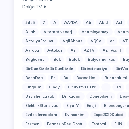
Dalğa TV ►
5de5
7
A
AAYDA
Ab
Abid
Acl
Allah
Alternativenerji
Anaminyemeyi
Anami
AntalyaForumu
AqilAbbas
AQSA
Ar
AT
Avropa
Avtobus
Az
AZTV
AZTVcanl
Baghavasi
Bak
Balak
Balyarmarkas
Ba
BirGunSizdeBirGunBizde
Birincistudiya
BiriVar
BonaDea
Br
Bu
Buanakimi
Bunanakimi
Cibgirlik
Cinay
CinayetVeCeza
D
Da
Deyishencavab
Dinxadiml
Donebilsem
Dosy
ElektrikStansiyas
ElyarV
Eneji
Enenebogcha
Evdekileresalam
Evinxanimi
Expo2020Dubai
Fermer
FermerinRealDostu
Festival
FHN