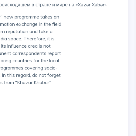
оисходящем в стране и мире на «Xəzər Xəbər».
ar” new programme takes an
rmation exchange in the field
arn reputation and take a
ia space. Therefore, it is
ts influence area is not
manent correspondents report
ring countries for the local
programmes covering socio-
 In this regard, do not forget
ws from “Khazar Khabar”.